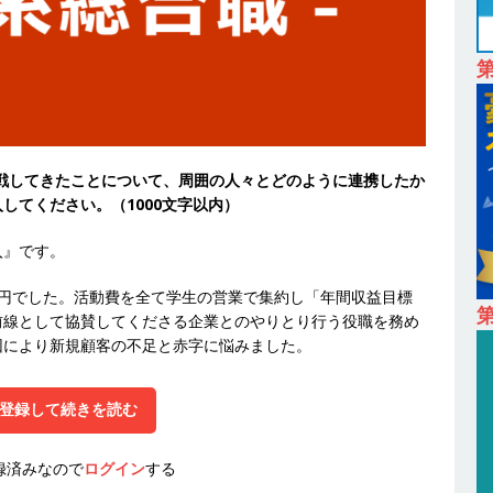
卒 】 NTTドコモグループと電通グループの傘下 ｜ 初任給40万 ｜ 人より
は超魅力的な挑戦環境!! ｜ 日本で初めてインターネット広告事業を始
 HOLDINGS
体育会積極採用企業
卒 ｜ 体験型インターンシップ 】スタンダード上場 ｜ 業界No.1 企業医療
挑戦してきたことについて、周囲の人々とどのように連携したか
 未経験からコンサル、マーケティング、ブランディングが経験できる
してください。（1000文字以内）
24日 ｜ ギミック
体育会積極採用企業
入』です。
卒 ｜ 不動産・営業を知れる仕事体験開催 】大阪勤務・転勤なし ｜ 関西
0円でした。活動費を全て学生の営業で集約し「年間収益目標
｜ マンション販売戸数近畿圏第3位 ｜ 初任給30万+手当、1年目で年
第
前線として協賛してくださる企業とのやりとり行う役職を務め
間休日120～125日 ｜ エスリード
体育会積極採用企業
因により新規顧客の不足と赤字に悩みました。
卒 ｜ 30分のオンライン業界研究・企業説明会 】 世界最大級の金融サー
登録して続きを読む
理店営業 ｜ 20代で年収1,000万円目指せる ｜ 賞与年4回・年間休日120
体育会積極採用企業
録済みなので
ログイン
する
卒｜営業職向けオープンカンパニー 】世界トップシェアの半導体技術を