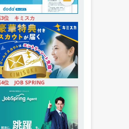
第3位 キミスカ
4位 JOB SPRING