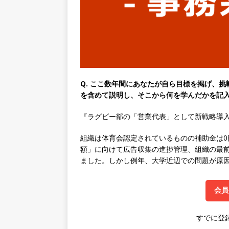
ゴー
体育会積極採用企業
[ 2026年5月14日 ]
【 28
速く、高い成長を求める人に
めたパイオニア企業 ｜ CARTA
[ 2026年5月14日 ]
【 28
Q. ここ数年間にあなたが自ら目標を掲げ、
機関向け広告・人材営業 ｜
を含めて説明し、そこから何を学んだかを記入
｜ 土日祝休み ｜ 年間休日1
『ラグビー部の「営業代表」として新戦略導
[ 2026年5月14日 ]
【 28
組織は体育会認定されているものの補助金は
知名度抜群の総合不動産会社 
額」に向けて広告収集の進捗管理、組織の最
収1,000万も目指せる ｜ 年
ました。しかし例年、大学近辺での問題が原
[ 2026年5月14日 ]
【 28
会員
ビス機関 ｜ BtoBtoCの代
日以上 ｜ ジブラルタ生命
すでに登
[ 2026年5月14日 ]
【 28