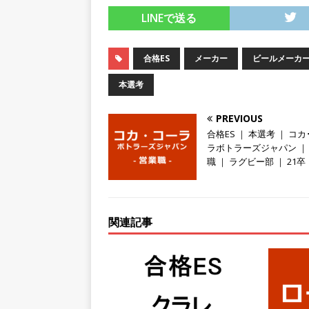
LINEで送る
持つグローバルメーカー ｜ 年
｜ 新電元工業
体育会積極
合格ES
メーカー
ビールメーカ
[ 2026年5月14日 ]
【 28卒
本選考
限定 ｜ 世界No.1の不動
販売までを担う ｜ 平均年収8
PREVIOUS
合格ES ｜ 本選考 ｜ コカ
豊エンタープライズ
体育
ラボトラーズジャパン ｜
[ 2026年5月14日 ]
【 28卒
職 ｜ ラグビー部 ｜ 21卒
務・転勤なし ｜ 投資用住
行う ｜ 年間休日125日以上
関連記事
ド上場 明豊エンタープライ
[ 2026年5月14日 ]
【 28
200％増収!! ｜ 様々な
としてクライアントの課題を