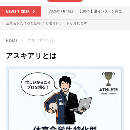
[ 2026年7月16日 ]
【 28卒 】夏インターン完全
NEWS TICKER
攻略セミナー ｜ 予約フォーム
お勧めイベン
ト
HOME
アスキアリとは
[ 2026年6月13日 ]
≪ 27卒 ≫アスキヤリ個人相
談｜予約フォーム
お勧めイベント
アスキアリとは
[ 2026年5月17日 ]
≪ 2027卒 ≫ 今すぐ受けられ
る優良企業一覧（26社）
体育会積極採用企業
[ 2026年5月16日 ]
【 2028卒 】 今すぐ受けられ
る優良企業一覧（18社）
体育会積極採用企業
[ 2026年5月15日 ]
【 28卒 ｜ カプコンが体育会
学生を求めアスキヤリ限定イベント開催!! 】 世界
230以上の国・地域で愛される日本屈指のゲーム
メーカー ｜ 9期連続の最高益・11期連続の10%