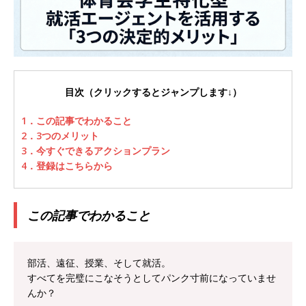
以上営業増益を達成 ｜ プライム上場 ｜ カプコン
体育会積極採用企業
[ 2026年5月15日 ]
【 28卒 ｜ 早期選考直結型の
目次（クリックするとジャンプします↓）
インターン!! 】 M&A仲介業 ｜ 入社2年目の参考
年収1,631万円 ｜ 設立以降連続売上増 ｜ 土日祝
1．この記事でわかること
2．3つのメリット
完全休み ｜ プライム上場 ｜ M&A総合研究所
3．今すぐできるアクションプラン
体育会積極採用企業
4．登録はこちらから
[ 2026年5月15日 ]
【 28卒 ｜ インターンシップ
参加者は書類選考・一次面接免除 】 M&A総研の
この記事でわかること
グループ企業 ｜ 日本トップレベルの企業へ幅広
いコンサルを行う ｜ スタートアップの成長性×
部活、遠征、授業、そして就活。
すべてを完璧にこなそうとしてパンク寸前になっていませ
大手グループとしての安定性バツグン ｜ 年収
んか？
500万スタート ｜ 土日祝休み ｜ 東京勤務 ｜ ク