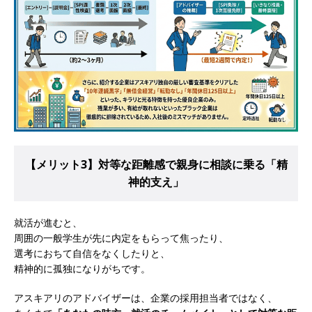
[ 2026年5月14日 ]
【 28卒 ｜ 不動産・営業を知
れる仕事体験開催 】大阪勤務・転勤なし ｜ 関西
知名度抜群の総合不動産会社 ｜ マンション販売
戸数近畿圏第3位 ｜ 初任給30万+手当、1年目で
年収1,000万も目指せる ｜ 年間休日120～125日
｜ エスリード
体育会積極採用企業
[ 2026年5月14日 ]
【 28卒 ｜ 30分のオンライン
【メリット3】対等な距離感で親身に相談に乗る「精
業界研究・企業説明会 】 世界最大級の金融サー
神的支え」
ビス機関 ｜ BtoBtoCの代理店営業 ｜ 20代で年
就活が進むと、
収1,000万円目指せる ｜ 賞与年4回・年間休日
周囲の一般学生が先に内定をもらって焦ったり、
120日以上 ｜ ジブラルタ生命
体育会積極採用
選考におちて自信をなくしたりと、
精神的に孤独になりがちです。
企業
[ 2026年5月14日 ]
【 28卒｜営業職向けオープ
アスキアリのアドバイザーは、企業の採用担当者ではなく、