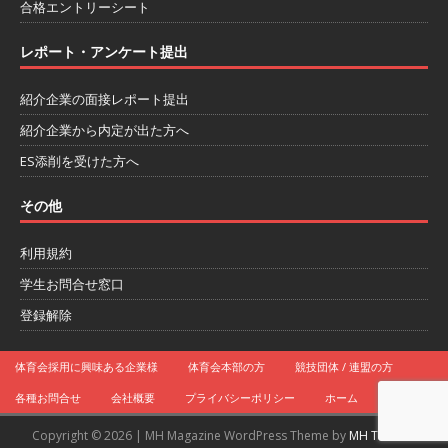
合格エントリーシート
し 】 食品・生鮮業界に特化した人材紹介サービ
レポート・アンケート提出
スを提供するベンチャー企業 ｜ 設立から毎年黒
字経営。売上は常に右肩上がり ｜ 未経験から営
紹介企業の面接レポート提出
紹介企業から内定が出た方へ
業として成長・収入アップが目指せる環境 ｜ オ
ES添削を受けた方へ
イシル
体育会積極採用企業
[ 2026年5月13日 ]
【 28卒 ｜ トップ企業内定の
その他
登竜門!! 満足度98％のインターン 】 東京勤務・
利用規約
転勤なし ｜ 文系IT未経験でもOK ｜ 新卒の3年以
学生お問合せ窓口
内昇進率91％ ｜ IT社会の今まさに求められてい
登録解除
るベンチャー企業 ｜ 新卒2年目で1,000万円越え
体育会採用に興味ある企業様
体育会本部の方
競技団体 / 連盟の方
目指せる!! ｜ データX
体育会積極採用企業
各種お問合せ
会社概要
プライバシーポリシー
ホーム
[ 2026年5月13日 ]
【 28卒 ｜ 仕事の全容を知れ
Copyright © 2026 | MH Magazine WordPress Theme by
MH Themes
るオープンカンパニー 】 大林グループ ｜ 全国規