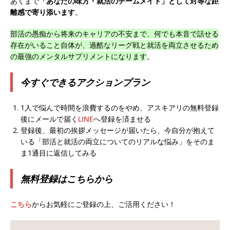
あくまで
「あなたの味方・就活のチームメイト」として対等な距
ンカンパニー 】世界トップシェアの半導体技術
離感で寄り添います
。
を持つグローバルメーカー ｜ 年間休日129日・
部活の愚痴から将来のキャリアの不安まで、何でも本音で話せる
土日祝完全休み ｜ 売上高1,138億円 ｜ プライム
存在がいること自体が、過酷なリーグ戦と就活を両立させるため
の最強のメンタルサプリメントになります
。
上場 ｜ 新電元工業
体育会積極採用企業
[ 2026年5月14日 ]
【 28卒 ｜ 適性検査合否免
今すぐできるアクションプラン
除・面接確約!! ｜ 1dayインターンあり 】 東京勤
1人で悩んで時間を浪費するのをやめ、アスキアリの無料登録
務限定 ｜ 世界No.1の不動産投資市場東京で投資
後にメールで届く
LINE
へ登録を済ませる
住宅販売をリードする企業 ｜ 土地仕入れから物
登録後、最初の挨拶メッセージが届いたら、今自分が抱えて
いる「部活と就活の両立についてのリアルな悩み」をそのま
件販売までを担う ｜ 平均年収809万 ｜ 年間休日
ま1通目に返信してみる
130日・土日祝完全休み ｜ スタンダード上場 ｜
無料登録はこちらから
明豊エンタープライズ
体育会積極採用企業
[ 2026年5月14日 ]
【 28卒 ｜ 適性検査合否免
こちら
からお気軽にご登録の上、ご活用ください！
除・面接確約!! ｜ 1dayインターンあり 】東京勤