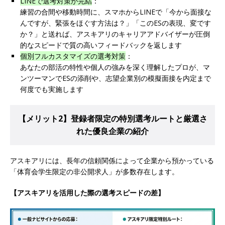
LINEで選考対策が完結
：
ーゴー
体育会積極採用企業
練習の合間や移動時間に、スマホからLINEで「今から面接な
んですが、緊張をほぐす方法は？」「このESの表現、変です
[ 2026年5月14日 ]
【 28卒 】 NTTドコモグルー
か？」と送れば、アスキアリのキャリアアドバイザーが圧倒
的なスピードで質の高いフィードバックを返します
プと電通グループの傘下 ｜ 初任給40万 ｜ 人よ
個別フルカスタマイズの選考対策
：
り速く、高い成長を求める人には超魅力的な挑戦
あなたの部活の特性や個人の強みを深く理解したプロが、マ
ンツーマンでESの添削や、志望企業別の模擬面接を内定まで
環境!! ｜ 日本で初めてインターネット広告事業を
何度でも実施します
始めたパイオニア企業 ｜ CARTA HOLDINGS
体育会積極採用企業
【メリット2】登録者限定の特別選考ルートと厳選さ
れた優良企業の紹介
[ 2026年5月14日 ]
【 28卒 ｜ 体験型インターン
シップ 】スタンダード上場 ｜ 業界No.1 企業医
アスキアリには、長年の信頼関係によって企業から預かっている
療機関向け広告・人材営業 ｜ 未経験からコンサ
「体育会学生限定の非公開求人」が多数存在します。
ル、マーケティング、ブランディングが経験でき
【アスキアリを活用した際の選考スピードの差】
る ｜ 土日祝休み ｜ 年間休日124日 ｜ ギミック
体育会積極採用企業