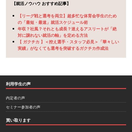
務・転勤なし ｜ 投資用住宅販売をリードする企
【就活ノウハウ おすすめ記事】
業が手がける賃貸アパート・マンションの管理を
【リーグ戦と選考を両立】超多忙な体育会学生のため
行う ｜ 年間休日125日以上 ｜ 不動産業ではレア
の「最短・最速」就活スケジュール術
年収？社風？それとも成長？迷えるアスリートが「絶
な私服出社OK ｜ 土日祝完全休み ｜ スタンダー
対に譲れない就活の軸」を定める方法
ド上場 明豊エンタープライズグループ ｜ 明豊プ
【 ガクチカ 】＜控え選手・スタッフ必見＞「華々しい
実績」がなくても選考を突破するガクチカ作成法
ロパティーズ
体育会積極採用企業
[ 2026年5月14日 ]
【 28卒 ｜ オープンカンパニ
ー｜東京勤務・転勤なし ｜ 文理不問 】 7期連続
200％増収!! ｜ 様々な業界の知識・スキルを身に
利用学生の声
付けることが可能 ｜ データ分析のエキスパート
内定者の声
としてクライアントの課題を解決 ｜ 土日祝完全
セミナー参加者の声
休み ｜ データアナリティクスラボ
体育会積
買い取ります
極採用企業
[ 2026年5月14日 ]
【 28卒 ｜ 東京勤務・転勤な