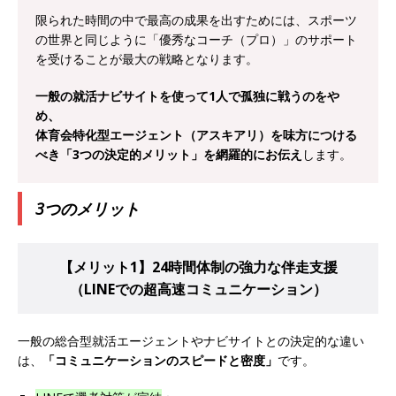
限られた時間の中で最高の成果を出すためには、スポーツ
オンツ・コンサルティング
体育会積極採用企
の世界と同じように「優秀なコーチ（プロ）」のサポート
業
を受けることが最大の戦略となります。
[ 2026年5月14日 ]
【 28卒 ｜ ES自動合格!! 】 文
一般の就活ナビサイトを使って1人で孤独に戦うのをや
理不問 ｜ 世界中のシェア約80％・国内シェア
め、
体育会特化型エージェント（アスキアリ）を味方につける
50％以上の製品保有!! ｜ 一眼レフ大手メーカー
べき「3つの決定的メリット」を網羅的にお伝え
します。
全てと取引する国内トップシェアのマグネシウム
部品製造メーカー ｜ 賞与前年度実績6.5ヵ月・平
3つのメリット
均6ヶ月以上 ｜ ミツワ電機工業
体育会積極採
用企業
【メリット1】24時間体制の強力な伴走支援
（LINEでの超高速コミュニケーション）
[ 2026年5月14日 ]
【 28卒 ｜ 書類選考自動合
格!! 】 需要が伸び続ける安定したリフォーム業界
一般の総合型就活エージェントやナビサイトとの決定的な違い
の専門商社 ｜ 大手メーカーとも取引多数!! ｜ 30
は、
「コミュニケーションのスピードと密度」
です。
歳までは個人の成績に関わらず昇給を約束 ｜ ソ