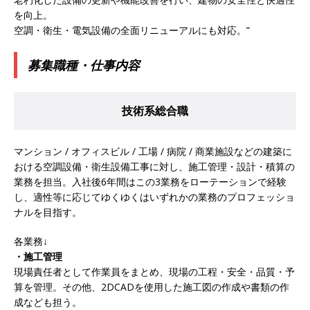
を向上。
模の重要施設の建設に携わるサブコン ｜ 環境保
空調・衛生・電気設備の全面リニューアルにも対応。”
全や脱炭素社会の実現にも貢献 ｜ 初任給28万
募集職種・仕事内容
+各手当 ｜ 年間休日125日 ｜ オーク設備工業
体育会積極採用企業
技術系総合職
[ 2026年5月13日 ]
【 28卒 ｜ 建築プロセスの一
部を体験できるイベント開催 】香川・大阪勤務
マンション / オフィスビル / 工場 / 病院 / 商業施設などの建築に
｜ 四国・関東エリアで圧倒的な存在感を誇る総
おける空調設備・衛生設備工事に対し、施工管理・設計・積算の
業務を担当。入社後6年間はこの3業務をローテーションで経験
合建設会社（ゼネコン） ｜ 充実の福利厚生・資
し、適性等に応じてゆくゆくはいずれかの業務のプロフェッショ
格手当・資格取得支援制度あり ｜ 年間休日123
ナルを目指す。
日 ｜ 創立以来74年間黒字経営 ｜ 合田工務店
各業務↓
体育会積極採用企業
・施工管理
現場責任者として作業員をまとめ、現場の工程・安全・品質・予
[ 2026年5月12日 ]
【 28卒 ｜ 愛知勤務・転勤な
算を管理。その他、2DCADを使用した施工図の作成や書類の作
し 】 自動車生産に欠かせない部品を独自のノウ
成なども担う。