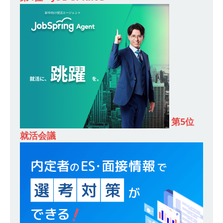
開 ｜ 13期連続増収!! 売上高増加率371％!! ｜ 経
営・マネジメントを実戦で身に付けられる ｜ 丸
千代山岡家
体育会積極採用企業
[ 2025年8月6日 ]
≪ 27卒 ≫ 明石海峡大橋を作
った鋼構造物施工のエキスパート ｜ 世界・日本
最大級の地図に残る仕事ができる ｜ お金が貯ま
りやすい手当・制度が充実 ｜ 植田建設工業
第5位
体育会積極採用企業
就活会議
[ 2025年8月5日 ]
≪ 27卒 ≫ 静岡のソウルフー
ド「さわやか」の運営会社 ｜ どこでも通用する
スキルが磨ける ｜ 入社4年でさわやかの店長に
なることも可能 ｜ さわやか
体育会積極採用
企業