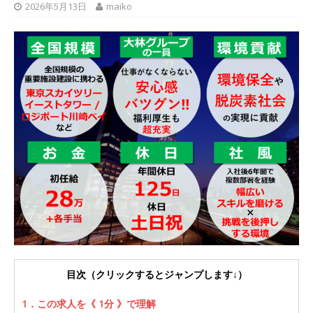
2026年5月13日
maiko
以上営業増益を達成 ｜ プライム上場 ｜ カプコン
体育会積極採用企業
[ 2026年5月15日 ]
【 28卒 ｜ 早期選考直結型の
インターン!! 】 M&A仲介業 ｜ 入社2年目の参考
年収1,631万円 ｜ 設立以降連続売上増 ｜ 土日祝
完全休み ｜ プライム上場 ｜ M&A総合研究所
体育会積極採用企業
[ 2026年5月15日 ]
【 28卒 ｜ インターンシップ
参加者は書類選考・一次面接免除 】 M&A総研の
グループ企業 ｜ 日本トップレベルの企業へ幅広
いコンサルを行う ｜ スタートアップの成長性×
目次（クリックするとジャンプします↓）
大手グループとしての安定性バツグン ｜ 年収
1．この求人を《 1分 》で理解
500万スタート ｜ 土日祝休み ｜ 東京勤務 ｜ ク