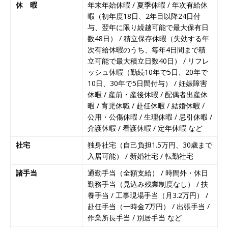
｜ 5/16＠zoom 】 世界・国内トップレベル企業
休 暇
年末年始休暇 / 夏季休暇 / 年次有給休
暇（初年度18日、2年目以降24日付
多数参加!! ｜ 1日で最大12社！効率的に業界研究
与、翌年に限り繰越可能で最大保有日
ができる ｜ インターン選考に向けた36社合説 ｜
数48日） / 積立保存休暇（失効する年
次有給休暇のうち、毎年4日間まで積
入退室自由
お勧めイベント
立可能で最大積立日数40日） / リフレ
ッシュ休暇（勤続10年で5日、20年で
[ 2026年1月9日 ]
（終了）≪ 27卒 ｜ 2/18@新
10日、30年で5日間付与） / 妊娠障害
宿 ｜ 入退室自由 ≫ アスキヤリ限定特典 企業分
休暇 / 産前・産後休暇 / 配偶者出産休
暇 / 育児休職 / 赴任休暇 / 結婚休暇 /
析レポートプレゼント!! ｜ 1日で10社以上の業
公用・公傷休暇 / 生理休暇 / 忌引休暇 /
界・企業研究が可能!! ｜ 平均年収2,000万超の企
介護休暇 / 看護休暇 / 定年休暇 など
業も参加あり ｜ 業界の全体像がわかる20社合説
社宅
独身社宅（自己負担1.5万円、30歳まで
入居可能） / 新婚社宅 / 転勤社宅
｜ 私服OK
お勧めイベント
諸手当
通勤手当（全額支給） / 時間外・休日
[ 2026年1月8日 ]
（終了）【 28卒 ｜ 6/7@梅田
勤務手当（見込み残業制度なし） / 扶
｜ 入退室自由 】 1日で10社以上の業界・企業の
養手当 / 工事現場手当（月3.2万円） /
赴任手当（一時金7万円） / 出張手当 /
情報収集が可能!! ｜ 平均年収1,000万以上の企業
作業所長手当 / 別居手当 など