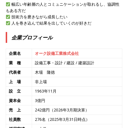
ンカンパニー 】世界トップシェアの半導体技術
幅広い年齢層の人とコミュニケーションが取れるし、協調性
もある方だ
を持つグローバルメーカー ｜ 年間休日129日・
技術力を磨きながら成長したい
土日祝完全休み ｜ 売上高1,138億円 ｜ プライム
人を巻き込んで結果を出していくのが好きだ
上場 ｜ 新電元工業
体育会積極採用企業
企業プロフィール
[ 2026年5月14日 ]
【 28卒 ｜ 適性検査合否免
除・面接確約!! ｜ 1dayインターンあり 】 東京勤
企業名
オーク設備工業株式会社
務限定 ｜ 世界No.1の不動産投資市場東京で投資
業 種
設備工事・設計 / 建設 / 建築設計
住宅販売をリードする企業 ｜ 土地仕入れから物
代表者
木場 隆徳
件販売までを担う ｜ 平均年収809万 ｜ 年間休日
上 場
非上場
130日・土日祝完全休み ｜ スタンダード上場 ｜
設 立
1963年11月
明豊エンタープライズ
体育会積極採用企業
資本金
3億円
[ 2026年5月14日 ]
【 28卒 ｜ 適性検査合否免
売 上
242億円（2026年3月期決算）
除・面接確約!! ｜ 1dayインターンあり 】東京勤
社員数
276名（2025年3月31日時点）