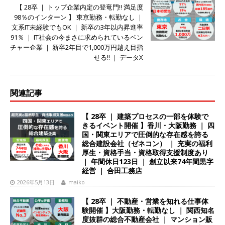
当・資格取得支援制度あり ｜ 年間休日123日 ｜
【 28卒 ｜ トップ企業内定の登竜門!! 満足度
98％のインターン 】 東京勤務・転勤なし ｜
創立以来74年間黒字経営 ｜ 合田工務店
体育
文系IT未経験でもOK ｜ 新卒の3年以内昇進率
91％ ｜ IT社会の今まさに求められているベン
会積極採用企業
チャー企業 ｜ 新卒2年目で1,000万円越え目指
[ 2025年8月7日 ]
≪27卒 ｜ 文系IT未経験でも
せる!! ｜ データX
OK≫ 東京勤務・転勤なし ｜ 新卒の3年以内昇進
率93％ ｜ IT社会の今まさに求められているベン
関連記事
チャー企業 ｜ 新卒2年目で1,000万円越え目指せ
【 28卒 ｜ 建築プロセスの一部を体験で
る!! ｜ データX
体育会積極採用企業
きるイベント開催 】香川・大阪勤務 ｜ 四
国・関東エリアで圧倒的な存在感を誇る
[ 2025年8月7日 ]
≪ 27卒 ｜ 面接2回のスピード
総合建設会社（ゼネコン） ｜ 充実の福利
厚生・資格手当・資格取得支援制度あり
選考!! ≫貴重な業界No.1企業 ｜ スタンダード上
｜ 年間休日123日 ｜ 創立以来74年間黒字
経営 ｜ 合田工務店
場 ｜ 医療機関向け広告・人材営業 ｜ 土日祝休み
2026年5月13日
maiko
｜ 年間休日124日 ｜ ギミック
体育会積極採
【 28卒 ｜ 不動産・営業を知れる仕事体
験開催 】大阪勤務・転勤なし ｜ 関西知名
用企業
度抜群の総合不動産会社 ｜ マンション販