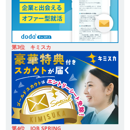
賃補助有 ｜ 創業85年 ｜ 桜井鉄工所
体育会積
極採用企業
[ 2025年8月7日 ]
≪ 27卒 ≫ 北関東地域での信
頼・実績バツグン!! ｜ 市場価値を高めたい人必見
第3位 キミスカ
｜ 「住まい」を通して人のライフスタイルを支
える社会的意義のある仕事 ｜ 横尾材木店
体
育会積極採用企業
[ 2025年8月6日 ]
≪ 27卒 ≫ 兵庫（西宮）勤
務・転勤なし ｜ 営業 ‘ 以外 ’ の仕事 ｜ 残業ほぼ
なし ｜ 毎年黒字 ｜ 無借金経営 ｜ 創業61年 ｜
安武建設
体育会積極採用企業
[ 2025年8月6日 ]
≪ 27卒 ≫ スタンダード上場
｜ フードビジネス（ラーメン山岡家）を全国展
第4位 JOB SPRING