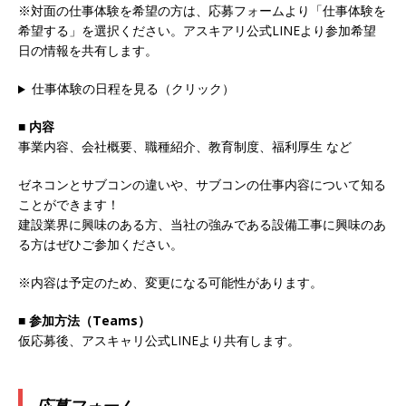
※対面の仕事体験を希望の方は、応募フォームより「仕事体験を
日125日 ｜ ノーラエンジニアリング
体育会積
希望する」を選択ください。アスキアリ公式LINEより参加希望
日の情報を共有します。
極採用企業
[ 2025年8月8日 ]
≪ 27卒 ｜ 東京・名古屋勤務
仕事体験の日程を見る（クリック）
限定 ≫ Apple製品など社会のインフラを支える
■ 内容
電子基板の検査装置の開発・製造・販売を行う
事業内容、会社概要、職種紹介、教育制度、福利厚生 など
｜ 社会貢献度が非常に高い企業 ｜ 土日祝休み ｜
ゼネコンとサブコンの違いや、サブコンの仕事内容について知る
ことができます！
サキコーポレーション
体育会積極採用企業
建設業界に興味のある方、当社の強みである設備工事に興味のあ
[ 2025年8月7日 ]
≪ 27卒 ｜ 勤務地佐賀 ｜ 文理
る方はぜひご参加ください。
不問 ≫ 国内シェアNo.1 固定資産管理ソフトウェ
※内容は予定のため、変更になる可能性があります。
ア ｜ 初任給30万 ｜ プライム上場 ｜ プロシップ
■ 参加方法（Teams）
体育会積極採用企業
仮応募後、アスキャリ公式LINEより共有します。
[ 2025年8月7日 ]
≪ 27卒 ｜ 東京勤務・転勤な
し ≫ 6期連続200％増収、需要増で今後も安定成