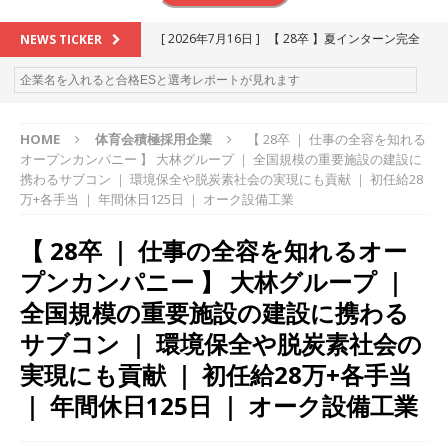
[ 2026年7月16日 ]
【 28卒 】夏インターン完全
NEWS TICKER
攻略セミナー ｜ 予約フォーム
お勧めイベン
ト
HOME
体育会積極採用企業
【 28卒 ｜ 仕事の全容を知れる
[ 2026年6月13日 ]
≪ 27卒 ≫アスキヤリ個人相
オープンカンパニー 】 大林グループ ｜ 全国規模の重要施設の建設に
談｜予約フォーム
お勧めイベント
携わるサブコン ｜ 環境保全や脱炭素社会の実現にも貢献 ｜ 初任給28
万+各手当 ｜ 年間休日125日 ｜ オーク設備工業
[ 2026年5月17日 ]
≪ 2027卒 ≫ 今すぐ受けられ
【 28卒 ｜ 仕事の全容を知れるオー
る優良企業一覧（26社）
体育会積極採用企業
プンカンパニー 】 大林グループ ｜
[ 2026年5月16日 ]
【 2028卒 】 今すぐ受けられ
全国規模の重要施設の建設に携わる
る優良企業一覧（18社）
体育会積極採用企業
サブコン ｜ 環境保全や脱炭素社会の
[ 2026年5月15日 ]
【 28卒 ｜ カプコンが体育会
実現にも貢献 ｜ 初任給28万+各手当
学生を求めアスキヤリ限定イベント開催!! 】 世界
｜ 年間休日125日 ｜ オーク設備工業
230以上の国・地域で愛される日本屈指のゲーム
メーカー ｜ 9期連続の最高益・11期連続の10%