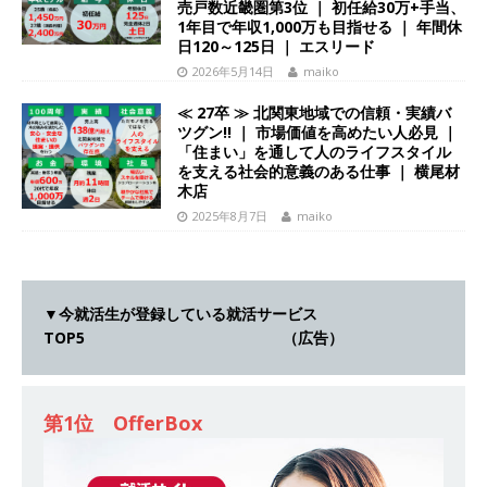
[ 2025年8月7日 ]
≪ 27卒 ｜ SPI合否判定免除・
売戸数近畿圏第3位 ｜ 初任給30万+手当、
1年目で年収1,000万も目指せる ｜ 年間休
書類選考自動合格!! ｜ 東京勤務 ≫ 日本で唯一大
日120～125日 ｜ エスリード
2026年5月14日
maiko
手優良メーカーに特化した転職支援の人材会社
≪ 27卒 ≫ 北関東地域での信頼・実績バ
｜ 初任給30万 ｜ 大阪・東京・名古屋で初期配属
ツグン!! ｜ 市場価値を高めたい人必見 ｜
「住まい」を通して人のライフスタイル
の勤務地指定可能 ｜ タイズ
体育会積極採用
を支える社会的意義のある仕事 ｜ 横尾材
企業
木店
2025年8月7日
maiko
[ 2025年8月7日 ]
≪ 27卒 ｜ 東京勤務・転勤な
し ≫ 企業経営の基盤である「人的資本」を最大
化するプロ集団 ｜ 一生モノの市場価値を身に付
▼今就活生が登録している就活サービス
TOP5 （広告）
けられる ｜ 実力主義で新卒2年目で年収1,000万
めざせる ｜ コトラ
体育会積極採用企業
[ 2025年8月7日 ]
≪ 27卒 ｜ アスキヤリからの
第1位 OfferBox
推薦で書類選考・適性検査 通過確約!! ≫ 東京渋
谷勤務・転勤なし ｜ 世界唯一のビジネスモデル