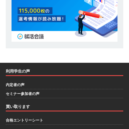
[ 2025年7月7日 ]
≪ 27卒 ｜ 大阪勤務・転勤な
し ≫ 大型施設の空間設備を担う改修のプロフェ
ッショナル ｜ 学校・病院など多くの人が使う場
を支える仕事 ｜ 家賃補助あり ｜ 創業47年 ｜ 中
央設備工学
体育会積極採用企業
[ 2026年6月5日 ]
【面接対策】強みの「言い換
え」で差別化！「忍耐力」や「協調性」を社会で
利用学生の声
通用するビジネススキルへ
自己PR
[ 2026年6月5日 ]
「やりたい」と「できる」の
内定者の声
重なりを探せ！Will Can Mustで見つける最高の
セミナー参加者の声
適職
自己PR
買い取ります
[ 2026年7月30日 ]
≪ 27卒 ｜ 陸上部長距離限定
合格エントリーシート
≫ プライム上場企業特別紹介 予約フォーム｜新