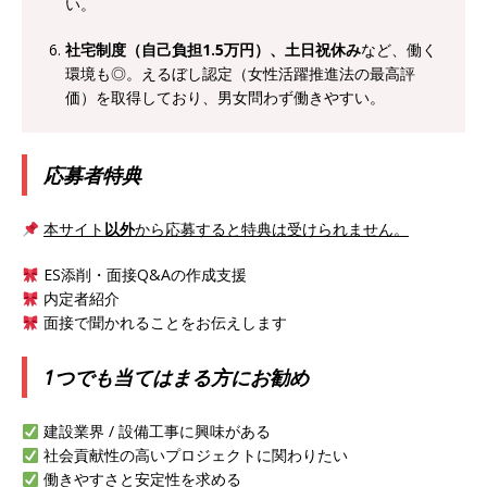
い。
[ 2026年5月14日 ]
【 28卒 ｜ 不動産・営業を知
社宅制度（自己負担1.5万円）、土日祝休み
など、働く
れる仕事体験開催 】大阪勤務・転勤なし ｜ 関西
環境も◎。えるぼし認定（女性活躍推進法の最高評
知名度抜群の総合不動産会社 ｜ マンション販売
価）を取得しており、男女問わず働きやすい。
戸数近畿圏第3位 ｜ 初任給30万+手当、1年目で
年収1,000万も目指せる ｜ 年間休日120～125日
応募者特典
｜ エスリード
体育会積極採用企業
本サイト
以外
から応募すると特典は受けられません。
[ 2026年5月14日 ]
【 28卒 ｜ 30分のオンライン
ES添削・面接Q&Aの作成支援
業界研究・企業説明会 】 世界最大級の金融サー
内定者紹介
ビス機関 ｜ BtoBtoCの代理店営業 ｜ 20代で年
面接で聞かれることをお伝えします
収1,000万円目指せる ｜ 賞与年4回・年間休日
1つでも当てはまる方にお勧め
120日以上 ｜ ジブラルタ生命
体育会積極採用
企業
建設業界 / 設備工事に興味がある
社会貢献性の高いプロジェクトに関わりたい
[ 2026年5月14日 ]
【 28卒｜営業職向けオープ
働きやすさと安定性を求める