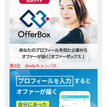
を持つ企業 ｜ 国内シェアNo.1の商材を持つメー
カー ｜ 競合企業なし ｜ ニーズが高まるホワイト
ニングサービスをトータルサポート ｜ 土日祝休
み・年間休日125日 ｜ ホワイトエッセンス
体
育会積極採用企業
[ 2025年8月7日 ]
≪ 27卒 ｜ 大阪勤務・転勤な
し ≫ どこでも通用する営業力を身に付けられる
｜ 関西トップレベルのお金のプロ集団 ｜ 創業以
第2位 dodaキャンパス
来17年連続黒字・無借金経営 ｜ ビーウィズコン
サルティング
体育会積極採用企業
[ 2025年8月7日 ]
≪ 27卒 ｜ 技術職募集（文系
歓迎） ≫ 大阪勤務・転勤なし ｜ 世界屈指の金属
加工メーカー ｜ 社員35名の少数精鋭企業 ｜ 家