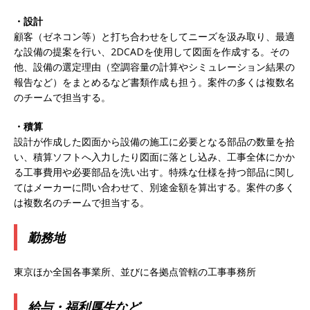
ハウで素材から生産まで国内で唯一一貫生産する
・設計
顧客（ゼネコン等）と打ち合わせをしてニーズを汲み取り、最適
鋼材加工メーカー ｜ 幅広くマルチに活躍する人
な設備の提案を行い、2DCADを使用して図面を作成する。その
財に成長することが可能 ｜ 住宅手当有 ｜ スチー
他、設備の選定理由（空調容量の計算やシミュレーション結果の
報告など）をまとめるなど書類作成も担う。案件の多くは複数名
ルテック
体育会積極採用企業
のチームで担当する。
[ 2026年5月11日 ]
≪ 27卒 ｜ ES・適性検査自動
・積算
合格で一次確約!! ≫説明会最終開催!｜ 整形外
設計が作成した図面から設備の施工に必要となる部品の数量を拾
科・疼痛領域から信頼の厚い老舗製薬メーカー
い、積算ソフトへ入力したり図面に落とし込み、工事全体にかか
る工事費用や必要部品を洗い出す。特殊な仕様を持つ部品に関し
｜ 1人1人に合わせたキャリアを築ける可能性あ
てはメーカーに問い合わせて、別途金額を算出する。案件の多く
り ｜ 年間休日127日・完全週休2日制 ｜ 創業87
は複数名のチームで担当する。
年 ｜ 日本臓器製薬
体育会積極採用企業
勤務地
[ 2026年5月10日 ]
≪ 27卒 ≫ 大手医薬品や食品
東京ほか全国各事業所、並びに各拠点管轄の工事事務所
メーカー向けに世界から輸入した生薬・漢方原材
料を提供する老舗メーカー ｜ 業界トップクラス
給与・福利厚生など