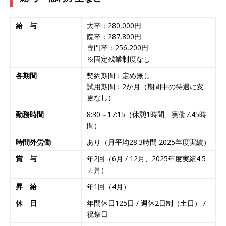
のシェア ｜ 財務基盤の安定感バツグン ｜ 日本粉
末薬品
体育会積極採用企業
給 与
大卒
：280,000円
院卒
：287,800円
[ 2026年1月26日 ]
【 体育会学生限定 】 企業の
専門卒
：256,200円
詳細分析 AI活用アスキヤリセミナー ｜ 周りと差
※固定残業制度なし
をつけられる!! ｜ 予約フォーム
お勧めイベン
各期間
契約期間：定め無し
試用期間：2か月（期間中の待遇に変
ト
更なし）
[ 2026年1月13日 ]
【 体育会学生限定 】何から
勤務時間
8:30～17:15（休憩1時間、実働7.45時
間）
始める？就活準備まるわかりアスキヤリセミナ
時間外労働
あり（月平均28.3時間 2025年度実績）
ー！ ｜ 予約フォーム
お勧めイベント
賞 与
年2回（6月 / 12月、2025年度実績4.5
[ 2026年1月12日 ]
【 体育会学生限定 】人事が
ヵ月）
教える後悔しない企業選びアスキヤリセミナー
昇 給
年1回（4月）
｜ 予約フォーム
お勧めイベント
休 日
年間休日125日 / 週休2日制（土日） /
[ 2026年1月9日 ]
（終了）【 28卒 ｜ 文理不問
祝祭日