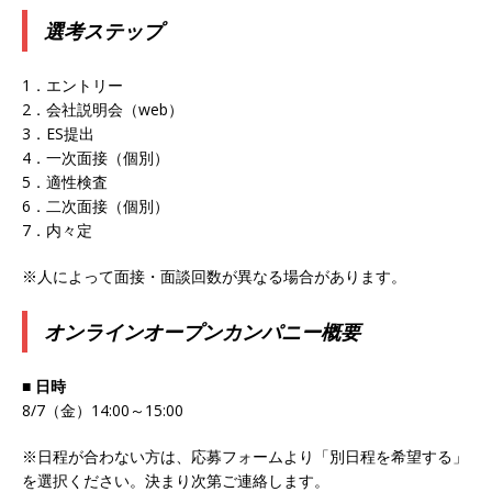
選考ステップ
｜ 不動産業の全てを手掛けるプロ集団 ｜ 20代か
ら年収1,000万以上実現可能 ｜ 不動産売買事業
1．エントリー
を行う兵庫県下企業の中でTOPクラス ｜ エスト
2．会社説明会（web）
3．ES提出
コーポレーション
体育会積極採用企業
4．一次面接（個別）
[ 2025年8月8日 ]
≪ 27卒 ≫モルガン・スタンレ
5．適性検査
6．二次面接（個別）
ーからも高く評価される信頼性バツグンの企業
7．内々定
｜ 中小企業への資金調達などのサポートを行う
※人によって面接・面談回数が異なる場合があります。
｜ 2年目で年収1,000万も狙える ｜ 土日祝休み
オンラインオープンカンパニー概要
｜ ピーエムジー
体育会積極採用企業
[ 2025年8月8日 ]
≪ 27卒 ｜ 東京・大阪・愛知
■ 日時
勤務 転勤なし ≫ 文理不問 ｜ 建物の「血管」で
8/7（金）14:00～15:00
ある配管でシェアNo.1商材を持つプロ集団 ｜ 独
※日程が合わない方は、応募フォームより「別日程を希望する」
自の配管技術で社会インフラを支える ｜ 年間休
を選択ください。決まり次第ご連絡します。