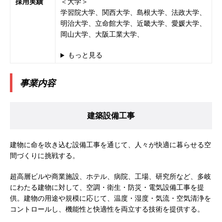
採用実績
＜大学＞
務・転勤なし ｜ 投資用住宅販売をリードする企
学習院大学、関西大学、島根大学、法政大学、
業が手がける賃貸アパート・マンションの管理を
明治大学、立命館大学、近畿大学、愛媛大学、
岡山大学、大阪工業大学、
行う ｜ 年間休日125日以上 ｜ 不動産業ではレア
な私服出社OK ｜ 土日祝完全休み ｜ スタンダー
もっと見る
ド上場 明豊エンタープライズグループ ｜ 明豊プ
事業内容
ロパティーズ
体育会積極採用企業
[ 2026年5月14日 ]
【 28卒 ｜ オープンカンパニ
建築設備工事
ー｜東京勤務・転勤なし ｜ 文理不問 】 7期連続
200％増収!! ｜ 様々な業界の知識・スキルを身に
建物に命を吹き込む設備工事を通じて、人々が快適に暮らせる空
付けることが可能 ｜ データ分析のエキスパート
間づくりに挑戦する。
としてクライアントの課題を解決 ｜ 土日祝完全
超高層ビルや商業施設、ホテル、病院、工場、研究所など、多岐
休み ｜ データアナリティクスラボ
体育会積
にわたる建物に対して、空調・衛生・防災・電気設備工事を提
供。建物の用途や規模に応じて、温度・湿度・気流・空気清浄を
極採用企業
コントロールし、機能性と快適性を両立する技術を提供する。
[ 2026年5月14日 ]
【 28卒 ｜ 東京勤務・転勤な