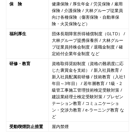
参加あり ｜ 人気IT業界の全体像がわかる26社合
保 険
健康保険 / 厚生年金 / 労災保険 / 雇用
保険 / 介護保険 / 大林グループ従業員
説 ｜ 私服OK
お勧めイベント
向け各種保険（傷害保険・自動車保
[ 2025年8月8日 ]
≪ 27卒 ｜ 文理不問!! ≫ JFEグ
険・火災保険など）
ループの一員 ｜ 東京ガス認定のスーパー工事会
福利厚生
団体長期障害所得補償制度（GLTD） /
大林グループ提携保養所 / 大林グルー
社 ｜ 都市のライフラインを最前線で支える ｜ 首
プ従業員持株会制度 / 退職金制度 / 確
都圏勤務 ｜ 土日祝休み ｜ 年間休日120日 ｜ あ
定給付企業年金制度 など
すか創建
体育会積極採用企業
研修・教育
資格取得奨励制度（資格の難易度に応
じた褒賞金を支給） / 新入社員教育 /
[ 2025年8月8日 ]
≪ 27卒 ｜ ES自動合格!! ≫ 国
新入社員配属前研修 / 技術教育（入社1
内リーディングカンパニー ｜ 東京ドームの屋根
年目～3年目） / 若年層教育 / 1級・2
級管工事施工管理技術検定受験対策 /
を作る膜加工メーカー ｜ 年間休日123日以上 ｜
建設業経理士検定受験対策 / プレゼン
土日完全休み ｜ 太陽工業
体育会積極採用企
テーション教育 / コミュニケーショ
ン・交渉力教育 / e-ラーニング教育 な
業
ど
[ 2025年8月8日 ]
≪ 27卒 ｜ 兵庫・大阪勤務限
受動喫煙防止措置
屋内禁煙
定 ≫ アスキヤリからの応募で書類選考自動合格!!