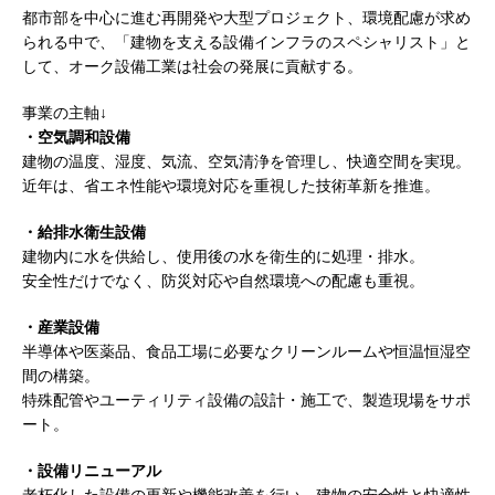
都市部を中心に進む再開発や大型プロジェクト、環境配慮が求め
し 】 食品・生鮮業界に特化した人材紹介サービ
られる中で、「建物を支える設備インフラのスペシャリスト」と
して、オーク設備工業は社会の発展に貢献する。
スを提供するベンチャー企業 ｜ 設立から毎年黒
字経営。売上は常に右肩上がり ｜ 未経験から営
事業の主軸↓
・空気調和設備
業として成長・収入アップが目指せる環境 ｜ オ
建物の温度、湿度、気流、空気清浄を管理し、快適空間を実現。
イシル
体育会積極採用企業
近年は、省エネ性能や環境対応を重視した技術革新を推進。
[ 2026年5月13日 ]
【 28卒 ｜ トップ企業内定の
・給排水衛生設備
建物内に水を供給し、使用後の水を衛生的に処理・排水。
登竜門!! 満足度98％のインターン 】 東京勤務・
安全性だけでなく、防災対応や自然環境への配慮も重視。
転勤なし ｜ 文系IT未経験でもOK ｜ 新卒の3年以
・産業設備
内昇進率91％ ｜ IT社会の今まさに求められてい
半導体や医薬品、食品工場に必要なクリーンルームや恒温恒湿空
るベンチャー企業 ｜ 新卒2年目で1,000万円越え
間の構築。
特殊配管やユーティリティ設備の設計・施工で、製造現場をサポ
目指せる!! ｜ データX
体育会積極採用企業
ート。
[ 2026年5月13日 ]
【 28卒 ｜ 仕事の全容を知れ
・設備リニューアル
るオープンカンパニー 】 大林グループ ｜ 全国規
老朽化した設備の更新や機能改善を行い、建物の安全性と快適性