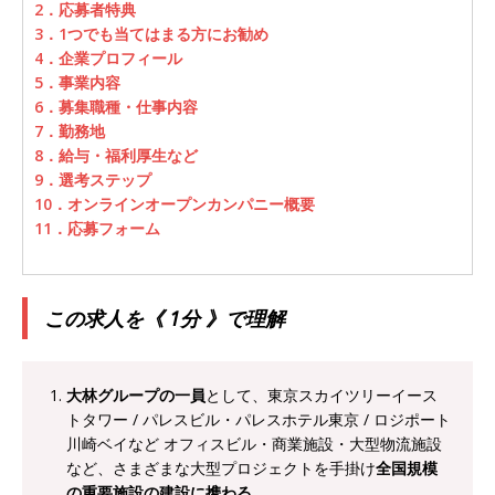
2．応募者特典
オンツ・コンサルティング
体育会積極採用企
3．1つでも当てはまる方にお勧め
4．企業プロフィール
業
5．事業内容
[ 2026年5月14日 ]
【 28卒 ｜ ES自動合格!! 】 文
6．募集職種・仕事内容
7．勤務地
理不問 ｜ 世界中のシェア約80％・国内シェア
8．給与・福利厚生など
9．選考ステップ
50％以上の製品保有!! ｜ 一眼レフ大手メーカー
10．オンラインオープンカンパニー概要
全てと取引する国内トップシェアのマグネシウム
11．応募フォーム
部品製造メーカー ｜ 賞与前年度実績6.5ヵ月・平
均6ヶ月以上 ｜ ミツワ電機工業
体育会積極採
この求人を《 1分 》で理解
用企業
[ 2026年5月14日 ]
【 28卒 ｜ 書類選考自動合
大林グループの一員
として、東京スカイツリーイース
格!! 】 需要が伸び続ける安定したリフォーム業界
トタワー / パレスビル・パレスホテル東京 / ロジポート
の専門商社 ｜ 大手メーカーとも取引多数!! ｜ 30
川崎ベイなど オフィスビル・商業施設・大型物流施設
など、さまざまな大型プロジェクトを手掛け
全国規模
歳までは個人の成績に関わらず昇給を約束 ｜ ソ
の重要施設の建設に携わる
。