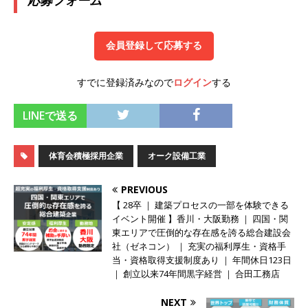
応募フォーム
長が見込める企業 ｜ データ分析のエキスパート
としてクライアントの課題を解決 ｜
土日祝完全
会員登録して応募する
休み ｜ データアナリティクスラボ
体育会積
極採用企業
すでに登録済みなので
ログイン
する
[ 2025年8月7日 ]
≪ 27卒 ｜ 横浜勤務・転勤な
LINEで送る
し ≫ 京急グループ ｜ 大都市横浜を中心に人生設
計をサポートする不動産のプロ ｜ 20代で年収
体育会積極採用企業
オーク設備工業
1,000万円目指せる!! ｜ スピード感をもって営業
PREVIOUS
スキルを磨ける ｜ グリップ
体育会積極採用
【 28卒 ｜ 建築プロセスの一部を体験できる
イベント開催 】香川・大阪勤務 ｜ 四国・関
企業
東エリアで圧倒的な存在感を誇る総合建設会
[ 2025年8月7日 ]
≪ 27卒 ｜ 香川・大阪勤務 ≫
社（ゼネコン） ｜ 充実の福利厚生・資格手
当・資格取得支援制度あり ｜ 年間休日123日
四国・関東エリアで圧倒的な存在感を誇る総合建
｜ 創立以来74年間黒字経営 ｜ 合田工務店
設会社（ゼネコン） ｜ 充実の福利厚生・資格手
NEXT