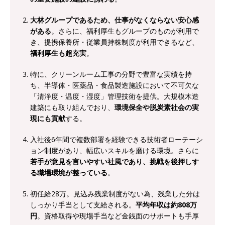
ーゴー
体育会積極採用企業
大林グループであるため、仕事がなくならない安心感
[ 2026年5月14日 ]
【 28卒 】 NTTドコモグルー
がある
。さらに、福利厚生もグループのものが利用で
き、提携保養所・従業員持株制度が利用できるなど、
プと電通グループの傘下 ｜ 初任給40万 ｜ 人よ
福利厚生も超充実
。
り速く、高い成長を求める人には超魅力的な挑戦
特に、クリーンルーム工事の分野で豊富な実績を持
環境!! ｜ 日本で初めてインターネット広告事業を
ち、半導体・医薬品・食品製造施設において不可欠な
始めたパイオニア企業 ｜ CARTA HOLDINGS
「清浄度・温度・湿度」管理技術を提供。大規模木造
建築にも取り組んでおり、
環境保全や脱炭素社会の実
体育会積極採用企業
現にも貢献
する。
[ 2026年5月14日 ]
【 28卒 ｜ 体験型インターン
入社後6年間で複数部署を経験できる技術者ローテーシ
シップ 】スタンダード上場 ｜ 業界No.1 企業医
ョン制度があり、幅広いスキルを磨ける環境。さらに
若手が意見を言いやすい社風であり、挑戦を後押しす
療機関向け広告・人材営業 ｜ 未経験からコンサ
る職場環境が整っている
。
ル、マーケティング、ブランディングが経験でき
初任給28万。見込み残業制度がない為、残業した分は
る ｜ 土日祝休み ｜ 年間休日124日 ｜ ギミック
しっかり手当として支給される。
平均年収は約808万
体育会積極採用企業
円
。資格取得や現場手当など金銭面のサポートも手厚