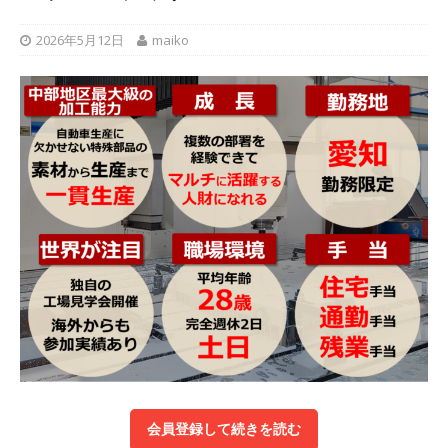
以上営業増益を達成 ｜ プライム上場 ｜ カプコン
2026年5月12日
maiko
体育会積極採用企業
[ 2026年5月15日 ]
【 28卒 ｜ 早期選考直結型の
インターン!! 】 M&A仲介業 ｜ 入社2年目の参考
年収1,631万円 ｜ 設立以降連続売上増 ｜ 土日祝
完全休み ｜ プライム上場 ｜ M&A総合研究所
体育会積極採用企業
[ 2026年5月15日 ]
【 28卒 ｜ インターンシップ
参加者は書類選考・一次面接免除 】 M&A総研の
グループ企業 ｜ 日本トップレベルの企業へ幅広
いコンサルを行う ｜ スタートアップの成長性×
大手グループとしての安定性バツグン ｜ 年収
会員登録して続きを読む
500万スタート ｜ 土日祝休み ｜ 東京勤務 ｜ ク