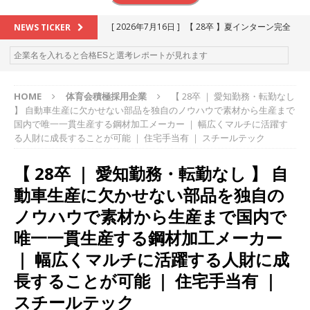
[ 2026年7月16日 ]
【 28卒 】夏インターン完全
NEWS TICKER
攻略セミナー ｜ 予約フォーム
お勧めイベン
ト
HOME
体育会積極採用企業
【 28卒 ｜ 愛知勤務・転勤なし
[ 2026年6月13日 ]
≪ 27卒 ≫アスキヤリ個人相
】 自動車生産に欠かせない部品を独自のノウハウで素材から生産まで
談｜予約フォーム
お勧めイベント
国内で唯一一貫生産する鋼材加工メーカー ｜ 幅広くマルチに活躍す
る人財に成長することが可能 ｜ 住宅手当有 ｜ スチールテック
[ 2026年5月17日 ]
≪ 2027卒 ≫ 今すぐ受けられ
【 28卒 ｜ 愛知勤務・転勤なし 】 自
る優良企業一覧（26社）
体育会積極採用企業
動車生産に欠かせない部品を独自の
[ 2026年5月16日 ]
【 2028卒 】 今すぐ受けられ
ノウハウで素材から生産まで国内で
る優良企業一覧（17社）
体育会積極採用企業
唯一一貫生産する鋼材加工メーカー
[ 2026年5月15日 ]
【 28卒 ｜ カプコンが体育会
｜ 幅広くマルチに活躍する人財に成
学生を求めアスキヤリ限定イベント開催!! 】 世界
長することが可能 ｜ 住宅手当有 ｜
230以上の国・地域で愛される日本屈指のゲーム
スチールテック
メーカー ｜ 9期連続の最高益・11期連続の10%