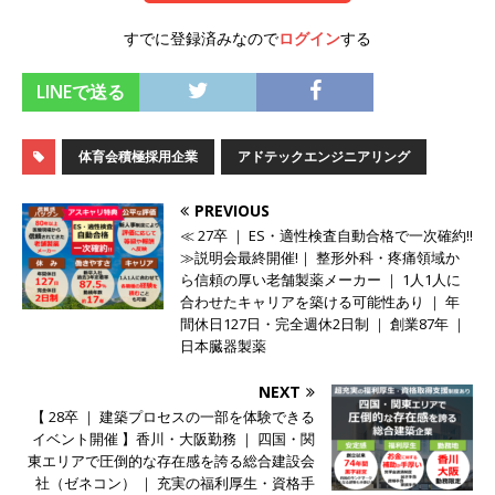
オンツ・コンサルティング
体育会積極採用企
すでに登録済みなので
ログイン
する
業
LINEで送る
[ 2026年5月14日 ]
【 28卒 ｜ ES自動合格!! 】 文
理不問 ｜ 世界中のシェア約80％・国内シェア
体育会積極採用企業
アドテックエンジニアリング
50％以上の製品保有!! ｜ 一眼レフ大手メーカー
PREVIOUS
全てと取引する国内トップシェアのマグネシウム
≪ 27卒 ｜ ES・適性検査自動合格で一次確約!!
部品製造メーカー ｜ 賞与前年度実績6.5ヵ月・平
≫説明会最終開催!｜ 整形外科・疼痛領域か
ら信頼の厚い老舗製薬メーカー ｜ 1人1人に
均6ヶ月以上 ｜ ミツワ電機工業
体育会積極採
合わせたキャリアを築ける可能性あり ｜ 年
間休日127日・完全週休2日制 ｜ 創業87年 ｜
用企業
日本臓器製薬
[ 2026年5月14日 ]
【 28卒 】 NTTドコモグルー
NEXT
プと電通グループの傘下 ｜ 初任給40万 ｜ 人よ
【 28卒 ｜ 建築プロセスの一部を体験できる
イベント開催 】香川・大阪勤務 ｜ 四国・関
り速く、高い成長を求める人には超魅力的な挑戦
東エリアで圧倒的な存在感を誇る総合建設会
環境!! ｜ 日本で初めてインターネット広告事業を
社（ゼネコン） ｜ 充実の福利厚生・資格手