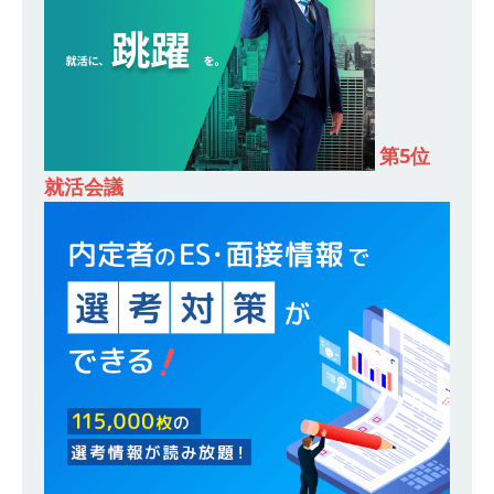
[ 2026年5月13日 ]
【 28卒 ｜ トップ企業内定の
登竜門!! 満足度98％のインターン 】 東京勤務・
転勤なし ｜ 文系IT未経験でもOK ｜ 新卒の3年以
内昇進率91％ ｜ IT社会の今まさに求められてい
第5位
就活会議
るベンチャー企業 ｜ 新卒2年目で1,000万円越え
目指せる!! ｜ データX
体育会積極採用企業
[ 2026年5月13日 ]
【 28卒 ｜ 仕事の全容を知れ
るオープンカンパニー 】 大林グループ ｜ 全国規
模の重要施設の建設に携わるサブコン ｜ 環境保
全や脱炭素社会の実現にも貢献 ｜ 初任給28万
+各手当 ｜ 年間休日125日 ｜ オーク設備工業
体育会積極採用企業
[ 2026年5月13日 ]
【 28卒 ｜ 建築プロセスの一