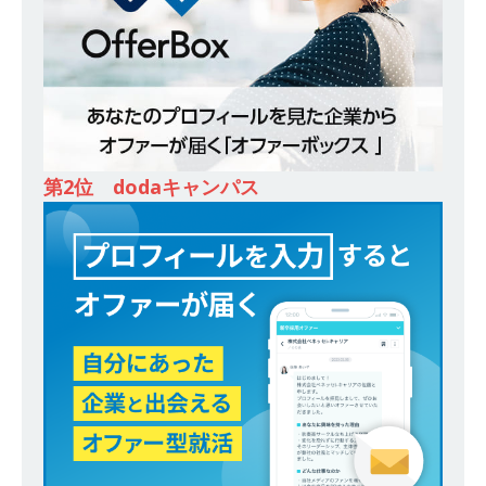
除・面接確約!! ｜ 1dayインターンあり 】 東京勤
務限定 ｜ 世界No.1の不動産投資市場東京で投資
住宅販売をリードする企業 ｜ 土地仕入れから物
件販売までを担う ｜ 平均年収809万 ｜ 年間休日
130日・土日祝完全休み ｜ スタンダード上場 ｜
第2位 dodaキャンパス
明豊エンタープライズ
体育会積極採用企業
[ 2026年5月14日 ]
【 28卒 ｜ 適性検査合否免
除・面接確約!! ｜ 1dayインターンあり 】東京勤
務・転勤なし ｜ 投資用住宅販売をリードする企
業が手がける賃貸アパート・マンションの管理を
行う ｜ 年間休日125日以上 ｜ 不動産業ではレア
な私服出社OK ｜ 土日祝完全休み ｜ スタンダー
ド上場 明豊エンタープライズグループ ｜ 明豊プ