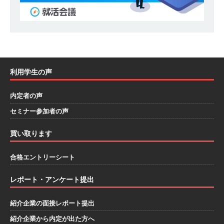
部を体験できるイベント開催 】香川・大阪勤務
｜ 四国・関東エリアで圧倒的な存在感を誇る総
合建設会社（ゼネコン） ｜ 充実の福利厚生・資
格手当・資格取得支援制度あり ｜ 年間休日123
利用学生の声
日 ｜ 創立以来74年間黒字経営 ｜ 合田工務店
内定者の声
体育会積極採用企業
セミナー参加者の声
[ 2026年5月12日 ]
【 28卒 ｜ 愛知勤務・転勤な
し 】 自動車生産に欠かせない部品を独自のノウ
買い取ります
ハウで素材から生産まで国内で唯一一貫生産する
合格エントリーシート
鋼材加工メーカー ｜ 幅広くマルチに活躍する人
レポート・アンケート提出
財に成長することが可能 ｜ 住宅手当有 ｜ スチー
ルテック
体育会積極採用企業
紹介企業の面接レポート提出
[ 2026年5月11日 ]
≪ 27卒 ｜ ES・適性検査自動
紹介企業から内定が出た方へ