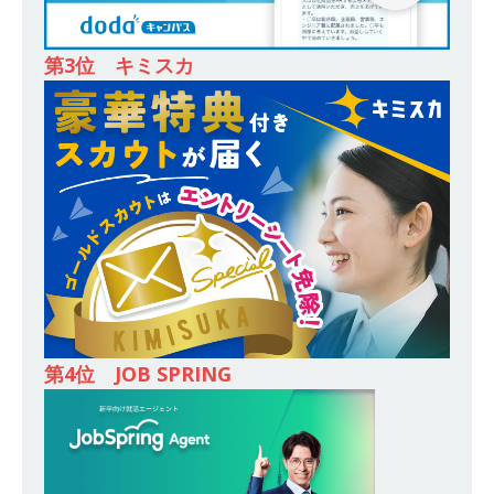
ロパティーズ
体育会積極採用企業
[ 2026年5月14日 ]
【 28卒 ｜ オープンカンパニ
第3位 キミスカ
ー｜東京勤務・転勤なし ｜ 文理不問 】 7期連続
200％増収!! ｜ 様々な業界の知識・スキルを身に
付けることが可能 ｜ データ分析のエキスパート
としてクライアントの課題を解決 ｜ 土日祝完全
休み ｜ データアナリティクスラボ
体育会積
極採用企業
[ 2026年5月14日 ]
【 28卒 ｜ 東京勤務・転勤な
し 】 食品・生鮮業界に特化した人材紹介サービ
第4位 JOB SPRING
スを提供するベンチャー企業 ｜ 設立から毎年黒
字経営。売上は常に右肩上がり ｜ 未経験から営
業として成長・収入アップが目指せる環境 ｜ オ
イシル
体育会積極採用企業