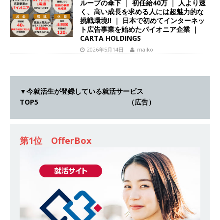
ループの傘下 ｜ 初任給40万 ｜ 人より速
｜ エスリード
体育会積極採用企業
く、高い成長を求める人には超魅力的な
挑戦環境!! ｜ 日本で初めてインターネッ
[ 2026年5月14日 ]
【 28卒 ｜ 30分のオンライン
ト広告事業を始めたパイオニア企業 ｜
CARTA HOLDINGS
業界研究・企業説明会 】 世界最大級の金融サー
2026年5月14日
maiko
ビス機関 ｜ BtoBtoCの代理店営業 ｜ 20代で年
収1,000万円目指せる ｜ 賞与年4回・年間休日
▼今就活生が登録している就活サービス
120日以上 ｜ ジブラルタ生命
体育会積極採用
TOP5 （広告）
企業
[ 2026年5月14日 ]
【 28卒｜営業職向けオープ
第1位 OfferBox
ンカンパニー 】世界トップシェアの半導体技術
を持つグローバルメーカー ｜ 年間休日129日・
土日祝完全休み ｜ 売上高1,138億円 ｜ プライム
上場 ｜ 新電元工業
体育会積極採用企業
[ 2026年5月14日 ]
【 28卒 ｜ 適性検査合否免