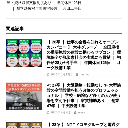
当・資格取得支援制度あり ｜ 年間休日123日
始めたパイオニア企業 ｜ CARTA HOLDINGS
｜ 創立以来74年間黒字経営 ｜ 合田工務店
体育会積極採用企業
[ 2026年5月14日 ]
【 28卒 ｜ 体験型インターン
関連記事
シップ 】スタンダード上場 ｜ 業界No.1 企業医
【 28卒 ｜ 仕事の全容を知れるオープン
療機関向け広告・人材営業 ｜ 未経験からコンサ
カンパニー 】 大林グループ ｜ 全国規模
の重要施設の建設に携わるサブコン ｜ 環
ル、マーケティング、ブランディングが経験でき
境保全や脱炭素社会の実現にも貢献 ｜ 初
任給28万+各手当 ｜ 年間休日125日 ｜ オ
る ｜ 土日祝休み ｜ 年間休日124日 ｜ ギミック
ーク設備工業
体育会積極採用企業
2026年5月13日
maiko
[ 2026年5月14日 ]
【 28卒 ｜ 不動産・営業を知
≪ 27卒 ｜ 大阪勤務・転勤なし ≫ 大型施
設の空間設備を担う改修のプロフェッシ
れる仕事体験開催 】大阪勤務・転勤なし ｜ 関西
ョナル ｜ 学校・病院など多くの人が使う
場を支える仕事 ｜ 家賃補助あり ｜ 創業
知名度抜群の総合不動産会社 ｜ マンション販売
47年 ｜ 中央設備工学
2025年7月7日
maiko
戸数近畿圏第3位 ｜ 初任給30万+手当、1年目で
年収1,000万も目指せる ｜ 年間休日120～125日
【 28卒 】 NTTドコモグループと電通グ