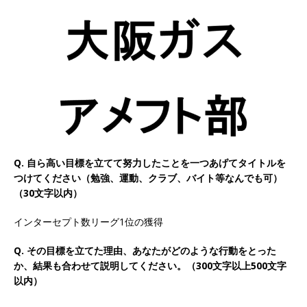
以上営業増益を達成 ｜ プライム上場 ｜ カプコン
体育会積極採用企業
[ 2026年5月15日 ]
【 28卒 ｜ 早期選考直結型の
インターン!! 】 M&A仲介業 ｜ 入社2年目の参考
年収1,631万円 ｜ 設立以降連続売上増 ｜ 土日祝
完全休み ｜ プライム上場 ｜ M&A総合研究所
体育会積極採用企業
Q. 自ら高い目標を立てて努力したことを一つあげてタイトルを
つけてください（勉強、運動、クラブ、バイト等なんでも可）
[ 2026年5月15日 ]
【 28卒 ｜ インターンシップ
（30文字以内）
参加者は書類選考・一次面接免除 】 M&A総研の
インターセプト数リーグ1位の獲得
グループ企業 ｜ 日本トップレベルの企業へ幅広
Q. その目標を立てた理由、あなたがどのような行動をとった
いコンサルを行う ｜ スタートアップの成長性×
か、結果も合わせて説明してください。（300文字以上500文字
大手グループとしての安定性バツグン ｜ 年収
以内）
500万スタート ｜ 土日祝休み ｜ 東京勤務 ｜ ク