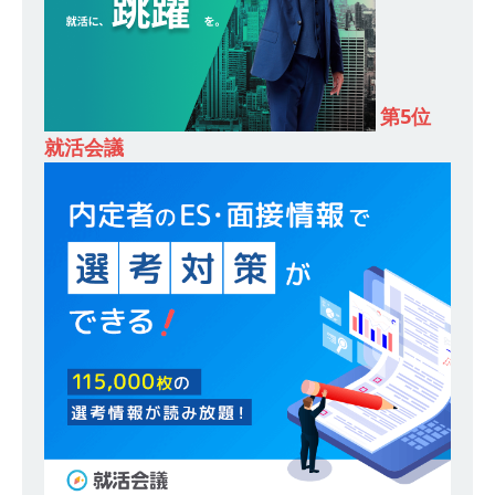
合建設会社（ゼネコン） ｜ 充実の福利厚生・資
格手当・資格取得支援制度あり ｜ 年間休日123
日 ｜ 創立以来74年間黒字経営 ｜ 合田工務店
第5位
就活会議
体育会積極採用企業
[ 2026年5月12日 ]
【 28卒 ｜ 愛知勤務・転勤な
し 】 自動車生産に欠かせない部品を独自のノウ
ハウで素材から生産まで国内で唯一一貫生産する
鋼材加工メーカー ｜ 幅広くマルチに活躍する人
財に成長することが可能 ｜ 住宅手当有 ｜ スチー
ルテック
体育会積極採用企業
[ 2026年5月11日 ]
≪ 27卒 ｜ ES・適性検査自動
合格で一次確約!! ≫説明会最終開催!｜ 整形外
科・疼痛領域から信頼の厚い老舗製薬メーカー