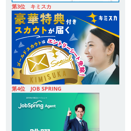
登竜門!! 満足度98％のインターン 】 東京勤務・
第3位 キミスカ
転勤なし ｜ 文系IT未経験でもOK ｜ 新卒の3年以
内昇進率91％ ｜ IT社会の今まさに求められてい
るベンチャー企業 ｜ 新卒2年目で1,000万円越え
目指せる!! ｜ データX
体育会積極採用企業
[ 2026年5月13日 ]
【 28卒 ｜ 仕事の全容を知れ
るオープンカンパニー 】 大林グループ ｜ 全国規
模の重要施設の建設に携わるサブコン ｜ 環境保
全や脱炭素社会の実現にも貢献 ｜ 初任給28万
第4位 JOB SPRING
+各手当 ｜ 年間休日125日 ｜ オーク設備工業
体育会積極採用企業
[ 2026年5月13日 ]
【 28卒 ｜ 建築プロセスの一
部を体験できるイベント開催 】香川・大阪勤務
｜ 四国・関東エリアで圧倒的な存在感を誇る総