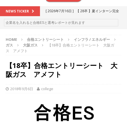
[ 2026年7月16日 ]
【 28卒 】夏インターン完全
NEWS TICKER
攻略セミナー ｜ 予約フォーム
お勧めイベン
ト
HOME
合格エントリーシート
インフラ / エネルギー
[ 2026年6月13日 ]
≪ 27卒 ≫アスキヤリ個人相
ガス
大阪ガス
【18卒】合格エントリーシート 大阪ガ
談｜予約フォーム
お勧めイベント
ス アメフト
[ 2026年5月17日 ]
≪ 2027卒 ≫ 今すぐ受けられ
【18卒】合格エントリーシート 大
る優良企業一覧（26社）
体育会積極採用企業
阪ガス アメフト
[ 2026年5月16日 ]
【 2028卒 】 今すぐ受けられ
る優良企業一覧（15社）
体育会積極採用企業
2018年9月6日
college
[ 2026年5月15日 ]
【 28卒 ｜ カプコンが体育会
学生を求めアスキヤリ限定イベント開催!! 】 世界
230以上の国・地域で愛される日本屈指のゲーム
メーカー ｜ 9期連続の最高益・11期連続の10%