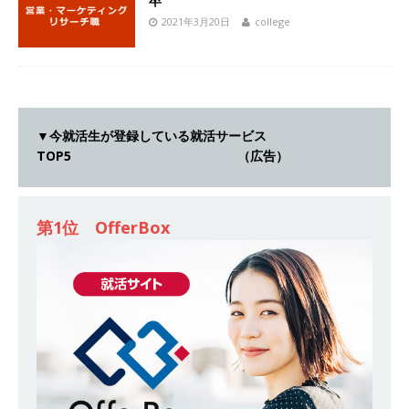
卒
[ 2026年5月14日 ]
【 28卒｜営業職向けオープ
2021年3月20日
college
ンカンパニー 】世界トップシェアの半導体技術
を持つグローバルメーカー ｜ 年間休日129日・
土日祝完全休み ｜ 売上高1,138億円 ｜ プライム
▼今就活生が登録している就活サービス
上場 ｜ 新電元工業
体育会積極採用企業
TOP5 （広告）
[ 2026年5月14日 ]
【 28卒 ｜ 適性検査合否免
除・面接確約!! ｜ 1dayインターンあり 】 東京勤
第1位 OfferBox
務限定 ｜ 世界No.1の不動産投資市場東京で投資
住宅販売をリードする企業 ｜ 土地仕入れから物
件販売までを担う ｜ 平均年収809万 ｜ 年間休日
130日・土日祝完全休み ｜ スタンダード上場 ｜
明豊エンタープライズ
体育会積極採用企業
[ 2026年5月14日 ]
【 28卒 ｜ オープンカンパニ