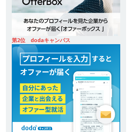
ー｜東京勤務・転勤なし ｜ 文理不問 】 7期連続
200％増収!! ｜ 様々な業界の知識・スキルを身に
付けることが可能 ｜ データ分析のエキスパート
としてクライアントの課題を解決 ｜ 土日祝完全
第2位 dodaキャンパス
休み ｜ データアナリティクスラボ
体育会積
極採用企業
[ 2026年5月14日 ]
【 28卒 ｜ 東京勤務・転勤な
し 】 食品・生鮮業界に特化した人材紹介サービ
スを提供するベンチャー企業 ｜ 設立から毎年黒
字経営。売上は常に右肩上がり ｜ 未経験から営
業として成長・収入アップが目指せる環境 ｜ オ
イシル
体育会積極採用企業
[ 2026年5月13日 ]
【 28卒 ｜ トップ企業内定の