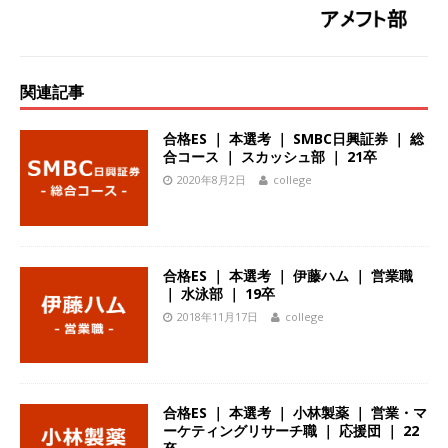
体育会積極採用企業
[ 2026年5月14日 ]
【 28卒 ｜ 不動産・営業を知
れる仕事体験開催 】大阪勤務・転勤なし ｜ 関西
関連記事
知名度抜群の総合不動産会社 ｜ マンション販売
合格ES ｜ 本選考 ｜ SMBC日興証券 ｜ 総
合コース ｜ スカッシュ部 ｜ 21卒
戸数近畿圏第3位 ｜ 初任給30万+手当、1年目で
2020年8月2日
college
年収1,000万も目指せる ｜ 年間休日120～125日
｜ エスリード
体育会積極採用企業
[ 2026年5月14日 ]
【 28卒 ｜ 30分のオンライン
合格ES ｜ 本選考 ｜ 伊藤ハム ｜ 営業職
｜ 水泳部 ｜ 19卒
業界研究・企業説明会 】 世界最大級の金融サー
2018年11月17日
college
ビス機関 ｜ BtoBtoCの代理店営業 ｜ 20代で年
収1,000万円目指せる ｜ 賞与年4回・年間休日
120日以上 ｜ ジブラルタ生命
体育会積極採用
合格ES ｜ 本選考 ｜ 小林製薬 ｜ 営業・マ
企業
ーケティングリサーチ職 ｜ 応援団 ｜ 22