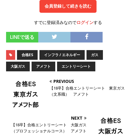
会員登録して続きを読む
オンツ・コンサルティング
体育会積極採用企
業
すでに登録済みなので
ログイン
する
[ 2026年5月14日 ]
【 28卒 】 NTTドコモグルー
LINEで送る
プと電通グループの傘下 ｜ 初任給40万 ｜ 人よ
り速く、高い成長を求める人には超魅力的な挑戦
合格ES
インフラ / エネルギー
ガス
環境!! ｜ 日本で初めてインターネット広告事業を
大阪ガス
アメフト
エントリーシート
始めたパイオニア企業 ｜ CARTA HOLDINGS
体育会積極採用企業
PREVIOUS
【18卒】合格エントリーシート 東京ガス
[ 2026年5月14日 ]
【 28卒 ｜ 体験型インターン
（文系職） アメフト
シップ 】スタンダード上場 ｜ 業界No.1 企業医
療機関向け広告・人材営業 ｜ 未経験からコンサ
NEXT
ル、マーケティング、ブランディングが経験でき
【18卒】合格エントリーシート 大阪ガス
（プロフェッショナルコース） アメフト
る ｜ 土日祝休み ｜ 年間休日124日 ｜ ギミック