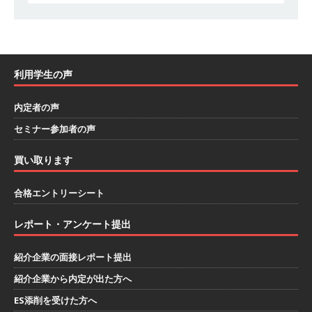
｜ 1人1人に合わせたキャリアを築ける可能性あ
り ｜ 年間休日127日・完全週休2日制 ｜ 創業87
年 ｜ 日本臓器製薬
体育会積極採用企業
利用学生の声
[ 2026年5月10日 ]
≪ 27卒 ≫ 大手医薬品や食品
内定者の声
メーカー向けに世界から輸入した生薬・漢方原材
セミナー参加者の声
料を提供する老舗メーカー ｜ 業界トップクラス
のシェア ｜ 財務基盤の安定感バツグン ｜ 日本粉
買い取ります
末薬品
体育会積極採用企業
合格エントリーシート
[ 2026年1月26日 ]
【 体育会学生限定 】 企業の
レポート・アンケート提出
詳細分析 AI活用アスキヤリセミナー ｜ 周りと差
をつけられる!! ｜ 予約フォーム
お勧めイベン
紹介企業の面接レポート提出
ト
紹介企業から内定が出た方へ
ES添削を受けた方へ
[ 2026年1月13日 ]
【 体育会学生限定 】何から