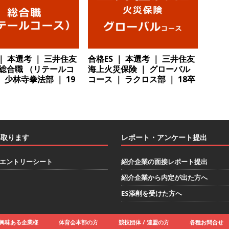
卒 ｜ 建築プロセスの一部を体験できるイベント開催 】香川・大阪勤務
的な存在感を誇る総合建設会社（ゼネコン） ｜ 充実の福利厚生・資格
｜ 年間休日123日 ｜ 創立以来74年間黒字経営 ｜ 合田工務店
体育
 ｜ 本選考 ｜ 三井住友
合格ES ｜ 本選考 ｜ 三井住友
 総合職 （リテールコ
海上火災保険 ｜ グローバル
 少林寺拳法部 ｜ 19
コース ｜ ラクロス部 ｜ 18卒
卒 ｜ 愛知勤務・転勤なし 】 自動車生産に欠かせない部品を独自のノウ
で唯一一貫生産する鋼材加工メーカー ｜ 幅広くマルチに活躍する人
住宅手当有 ｜ スチールテック
体育会積極採用企業
卒 ｜ ES・適性検査自動合格で一次確約!! ≫説明会最終開催!｜ 整形外科・
い取ります
レポート・アンケート提出
製薬メーカー ｜ 1人1人に合わせたキャリアを築ける可能性あり ｜
エントリーシート
紹介企業の面接レポート提出
制 ｜ 創業87年 ｜ 日本臓器製薬
体育会積極採用企業
紹介企業から内定が出た方へ
卒 ≫ 大手医薬品や食品メーカー向けに世界から輸入した生薬・漢方原材
ES添削を受けた方へ
 業界トップクラスのシェア ｜ 財務基盤の安定感バツグン ｜ 日本粉
業
興味ある企業様
体育会本部の方
競技団体 / 連盟の方
各種お問合せ