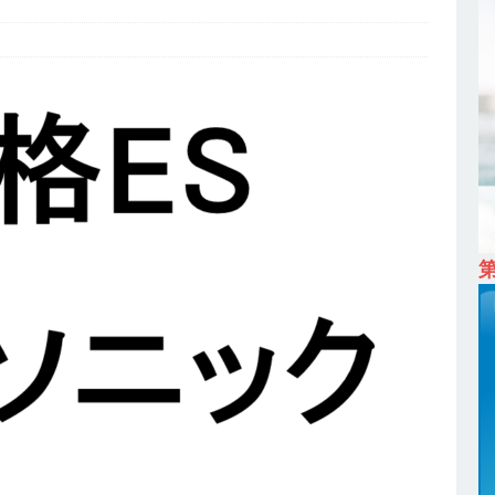
ム上場 ｜ カプコン
体育会積極採用企業
 ｜ 早期選考直結型のインターン!! 】 M&A仲介業 ｜ 入社2年目の参考
降連続売上増 ｜ 土日祝完全休み ｜ プライム上場 ｜ M&A総合研究所
卒 ｜ インターンシップ参加者は書類選考・一次面接免除 】 M&A総研の
プレベルの企業へ幅広いコンサルを行う ｜ スタートアップの成長性×大
ン ｜ 年収500万スタート ｜ 土日祝休み ｜ 東京勤務 ｜ クオン
育会積極採用企業
卒 】 NTTドコモグループと電通グループの傘下 ｜ 初任給40万 ｜ 人より
は超魅力的な挑戦環境!! ｜ 日本で初めてインターネット広告事業を始
 HOLDINGS
体育会積極採用企業
卒 ｜ 体験型インターンシップ 】スタンダード上場 ｜ 業界No.1 企業医療
 未経験からコンサル、マーケティング、ブランディングが経験できる