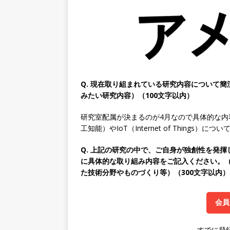
｜ 土日祝休み ｜ 年間休日1
[ 2026年5月14日 ]
【 28
知名度抜群の総合不動産会社 
収1,000万も目指せる ｜ 年
[ 2026年5月14日 ]
【 28
Q. 現在取り組まれている研究内容について
ビス機関 ｜ BtoBtoCの代
みたい研究内容）（100文字以内）
日以上 ｜ ジブラルタ生命
研究室配属が決まるのが4月なので具体的な内
[ 2026年5月14日 ]
【 28
工知能）やIoT（Internet of Things）
持つグローバルメーカー ｜ 年
Q. 上記の研究の中で、ご自身が独創性を発
｜ 新電元工業
体育会積極
に具体的な取り組み内容をご記入ください。
た技術分野やものづくり等）（300文字以内）
[ 2026年5月14日 ]
【 28卒
限定 ｜ 世界No.1の不動
会員
販売までを担う ｜ 平均年収8
豊エンタープライズ
体育
すでに登