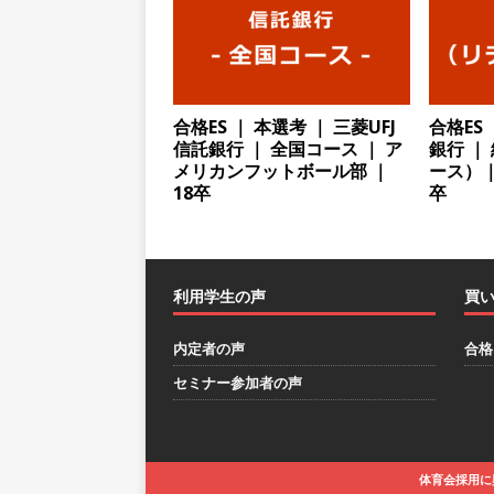
[ 2026年5月13日 ]
【 28
｜ 四国・関東エリアで圧倒
手当・資格取得支援制度あり 
合格ES ｜ 本選考 ｜ 三菱UFJ
合格ES
会積極採用企業
信託銀行 ｜ 全国コース ｜ ア
銀行 ｜
メリカンフットボール部 ｜
ース）｜
[ 2026年5月12日 ]
【 28
18卒
卒
ハウで素材から生産まで国内
財に成長することが可能 ｜ 
[ 2026年5月11日 ]
≪ 27
利用学生の声
買
疼痛領域から信頼の厚い老舗
内定者の声
合格
年間休日127日・完全週休2日
セミナー参加者の声
[ 2026年5月10日 ]
≪ 27
料を提供する老舗メーカー ｜
末薬品
体育会積極採用企
体育会採用に