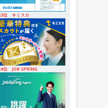
第3位 キミスカ
4位 JOB SPRING