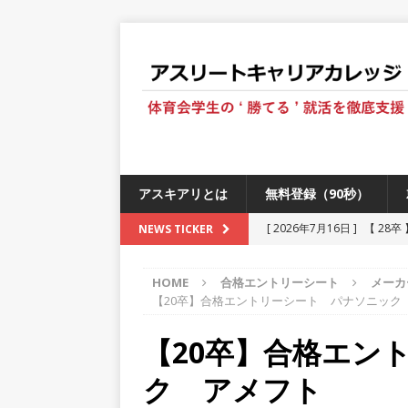
アスキアリとは
無料登録（90秒）
[ 2026年7月16日 ]
【 28
NEWS TICKER
[ 2026年6月13日 ]
≪ 27
HOME
合格エントリーシート
メーカ
[ 2026年5月17日 ]
≪ 20
【20卒】合格エントリーシート パナソニック
[ 2026年5月16日 ]
【 20
【20卒】合格エン
[ 2026年5月15日 ]
【 28
ク アメフト
230以上の国・地域で愛され