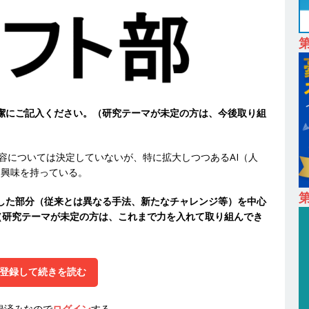
24日 ｜ ギミック
体育会積極採用企業
卒 ｜ 不動産・営業を知れる仕事体験開催 】大阪勤務・転勤なし ｜ 関西
｜ マンション販売戸数近畿圏第3位 ｜ 初任給30万+手当、1年目で年
間休日120～125日 ｜ エスリード
体育会積極採用企業
卒 ｜ 30分のオンライン業界研究・企業説明会 】 世界最大級の金融サー
簡潔にご記入ください。（研究テーマが未定の方は、今後取り組
理店営業 ｜ 20代で年収1,000万円目指せる ｜ 賞与年4回・年間休日120
体育会積極採用企業
容については決定していないが、特に拡大しつつあるAI（人
卒｜営業職向けオープンカンパニー 】世界トップシェアの半導体技術を
について興味を持っている。
間休日129日・土日祝完全休み ｜ 売上高1,138億円 ｜ プライム上場
第
揮した部分（従来とは異なる手法、新たなチャレンジ等）を中心
採用企業
（研究テーマが未定の方は、これまで力を入れて取り組んでき
 ｜ 適性検査合否免除・面接確約!! ｜ 1dayインターンあり 】 東京勤務
産投資市場東京で投資住宅販売をリードする企業 ｜ 土地仕入れから物件
登録して続きを読む
09万 ｜ 年間休日130日・土日祝完全休み ｜ スタンダード上場 ｜ 明
会積極採用企業
録済みなので
ログイン
する