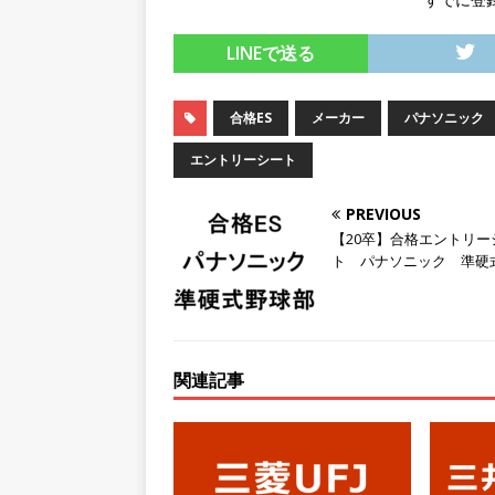
[ 2026年5月14日 ]
【 28
LINEで送る
200％増収!! ｜ 様々な
としてクライアントの課題を
合格ES
メーカー
パナソニック
採用企業
エントリーシート
[ 2026年5月14日 ]
【 28
PREVIOUS
スを提供するベンチャー企業
【20卒】合格エントリー
として成長・収入アップが目
ト パナソニック 準硬
[ 2026年5月13日 ]
【 28
転勤なし ｜ 文系IT未経験で
るベンチャー企業 ｜ 新卒2年
関連記事
[ 2026年5月13日 ]
【 28
模の重要施設の建設に携わるサ
手当 ｜ 年間休日125日 ｜