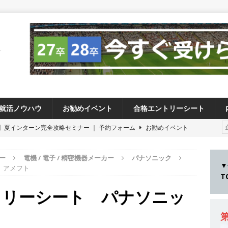
就活ノウハウ
お勧めイベント
合格エントリーシート
卒 】夏インターン完全攻略セミナー ｜ 予約フォーム
お勧めイベント
卒 ≫アスキヤリ個人相談｜予約フォーム
お勧めイベント
ー
電機 / 電子 / 精密機器メーカー
パナソニック
27卒 ≫ 今すぐ受けられる優良企業一覧（26社）
体育会積極採用企業
▼
 アメフト
28卒 】 今すぐ受けられる優良企業一覧（15社）
体育会積極採用企業
トリーシート パナソニッ
卒 ｜ カプコンが体育会学生を求めアスキヤリ限定イベント開催!! 】 世界
る日本屈指のゲームメーカー ｜ 9期連続の最高益・11期連続の10%以
第