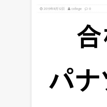
上営業増益を達成 ｜ プライ
2019年8月12日
college
0
[ 2026年5月15日 ]
【 28卒
年収1,631万円 ｜ 設立以
体育会積極採用企業
[ 2026年5月15日 ]
【 28
グループ企業 ｜ 日本トッ
手グループとしての安定性バツグ
ツ・コンサルティング
体
[ 2026年5月14日 ]
【 28
速く、高い成長を求める人に
めたパイオニア企業 ｜ CARTA
[ 2026年5月14日 ]
【 28
機関向け広告・人材営業 ｜