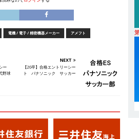
卒 ｜ オープンカンパニー｜東京勤務・転勤なし ｜ 文理不問 】 7期連続
業界の知識・スキルを身に付けることが可能 ｜ データ分析のエキスパート
解決 ｜ 土日祝完全休み ｜ データアナリティクスラボ
体育会積極
電機 / 電子 / 精密機器メーカー
アメフト
卒 ｜ 東京勤務・転勤なし 】 食品・生鮮業界に特化した人材紹介サービ
NEXT
 ｜ 設立から毎年黒字経営。売上は常に右肩上がり ｜ 未経験から営業
シー
【20卒】合格エントリーシー
指せる環境 ｜ オイシル
体育会積極採用企業
式野球
ト パナソニック サッカー
卒 ｜ トップ企業内定の登竜門!! 満足度98％のインターン 】 東京勤務・
もOK ｜ 新卒の3年以内昇進率91％ ｜ IT社会の今まさに求められてい
目で1,000万円越え目指せる!! ｜ データX
体育会積極採用企業
卒 ｜ 仕事の全容を知れるオープンカンパニー 】 大林グループ ｜ 全国規
ブコン ｜ 環境保全や脱炭素社会の実現にも貢献 ｜ 初任給28万+各
 オーク設備工業
体育会積極採用企業