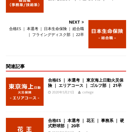
ーゴー
体育会積極採用企業
[ 2026年5月14日 ]
【 28卒 】 NTTドコモグルー
NEXT
プと電通グループの傘下 ｜ 初任給40万 ｜ 人よ
合格ES ｜ 本選考 ｜ 日本生命保険 ｜ 総合職
｜ フライングディスク部 ｜ 22卒
り速く、高い成長を求める人には超魅力的な挑戦
環境!! ｜ 日本で初めてインターネット広告事業を
始めたパイオニア企業 ｜ CARTA HOLDINGS
関連記事
体育会積極採用企業
[ 2026年5月14日 ]
【 28卒 ｜ 体験型インターン
合格ES ｜ 本選考 ｜ 東京海上日動火災保
険 ｜ エリアコース ｜ ゴルフ部 ｜ 21卒
シップ 】スタンダード上場 ｜ 業界No.1 企業医
2020年5月21日
college
療機関向け広告・人材営業 ｜ 未経験からコンサ
ル、マーケティング、ブランディングが経験でき
る ｜ 土日祝休み ｜ 年間休日124日 ｜ ギミック
合格ES ｜ 本選考 ｜ 花王 ｜ 事務系 ｜ 硬
式野球部 ｜ 20卒
体育会積極採用企業