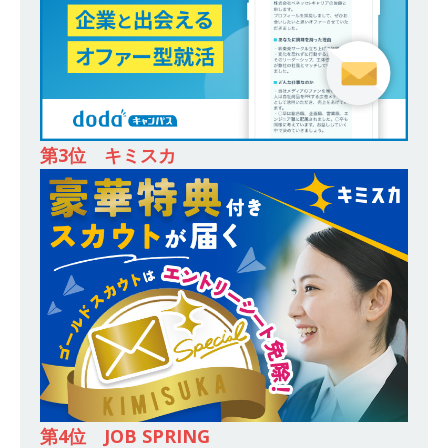
務・転勤なし ｜ 投資用住宅販売をリードする企
業が手がける賃貸アパート・マンションの管理を
行う ｜ 年間休日125日以上 ｜ 不動産業ではレア
な私服出社OK ｜ 土日祝完全休み ｜ スタンダー
ド上場 明豊エンタープライズグループ ｜ 明豊プ
第3位 キミスカ
ロパティーズ
体育会積極採用企業
[ 2026年5月14日 ]
【 28卒 ｜ オープンカンパニ
ー｜東京勤務・転勤なし ｜ 文理不問 】 7期連続
200％増収!! ｜ 様々な業界の知識・スキルを身に
付けることが可能 ｜ データ分析のエキスパート
としてクライアントの課題を解決 ｜ 土日祝完全
休み ｜ データアナリティクスラボ
体育会積
極採用企業
第4位 JOB SPRING
[ 2026年5月14日 ]
【 28卒 ｜ 東京勤務・転勤な