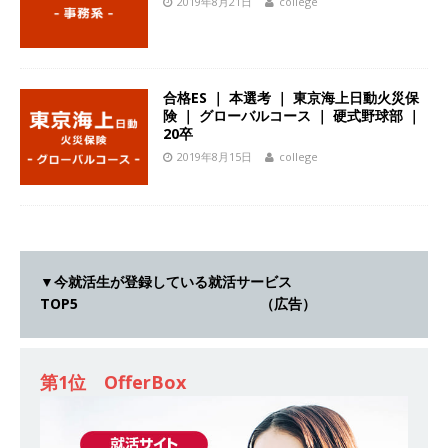
2019年8月21日
college
[ 2026年5月14日 ]
【 28卒 ｜ 不動産・営業を知
れる仕事体験開催 】大阪勤務・転勤なし ｜ 関西
知名度抜群の総合不動産会社 ｜ マンション販売
合格ES ｜ 本選考 ｜ 東京海上日動火災保
険 ｜ グローバルコース ｜ 硬式野球部 ｜
戸数近畿圏第3位 ｜ 初任給30万+手当、1年目で
20卒
年収1,000万も目指せる ｜ 年間休日120～125日
2019年8月15日
college
｜ エスリード
体育会積極採用企業
[ 2026年5月14日 ]
【 28卒 ｜ 30分のオンライン
業界研究・企業説明会 】 世界最大級の金融サー
▼今就活生が登録している就活サービス
ビス機関 ｜ BtoBtoCの代理店営業 ｜ 20代で年
TOP5 （広告）
収1,000万円目指せる ｜ 賞与年4回・年間休日
120日以上 ｜ ジブラルタ生命
体育会積極採用
第1位 OfferBox
企業
[ 2026年5月14日 ]
【 28卒｜営業職向けオープ