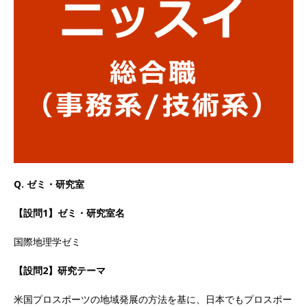
以上営業増益を達成 ｜ プライム上場 ｜ カプコン
体育会積極採用企業
[ 2026年5月15日 ]
【 28卒 ｜ 早期選考直結型の
インターン!! 】 M&A仲介業 ｜ 入社2年目の参考
年収1,631万円 ｜ 設立以降連続売上増 ｜ 土日祝
完全休み ｜ プライム上場 ｜ M&A総合研究所
体育会積極採用企業
Q. ゼミ・研究室
[ 2026年5月15日 ]
【 28卒 ｜ インターンシップ
参加者は書類選考・一次面接免除 】 M&A総研の
【設問1】ゼミ・研究室名
グループ企業 ｜ 日本トップレベルの企業へ幅広
国際地理学ゼミ
いコンサルを行う ｜ スタートアップの成長性×
【設問2】研究テーマ
大手グループとしての安定性バツグン ｜ 年収
米国プロスポーツの地域発展の方法を基に、日本でもプロスポー
500万スタート ｜ 土日祝休み ｜ 東京勤務 ｜ ク