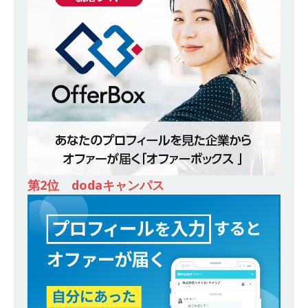
ンカンパニー 】世界トップシェアの半導体技術
を持つグローバルメーカー ｜ 年間休日129日・
土日祝完全休み ｜ 売上高1,138億円 ｜ プライム
上場 ｜ 新電元工業
体育会積極採用企業
[ 2026年5月14日 ]
【 28卒 ｜ 適性検査合否免
除・面接確約!! ｜ 1dayインターンあり 】 東京勤
務限定 ｜ 世界No.1の不動産投資市場東京で投資
住宅販売をリードする企業 ｜ 土地仕入れから物
第2位 dodaキャンパス
件販売までを担う ｜ 平均年収809万 ｜ 年間休日
130日・土日祝完全休み ｜ スタンダード上場 ｜
明豊エンタープライズ
体育会積極採用企業
[ 2026年5月14日 ]
【 28卒 ｜ 適性検査合否免
除・面接確約!! ｜ 1dayインターンあり 】東京勤