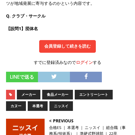
ツが地域発展に寄与するのかという内容です。
オンツ・コンサルティング
体育会積極採用企
Q. クラブ・サークル
業
【設問1】団体名
[ 2026年5月14日 ]
【 28卒 ｜ ES自動合格!! 】 文
理不問 ｜ 世界中のシェア約80％・国内シェア
会員登録して続きを読む
50％以上の製品保有!! ｜ 一眼レフ大手メーカー
全てと取引する国内トップシェアのマグネシウム
すでに登録済みなので
ログイン
する
部品製造メーカー ｜ 賞与前年度実績6.5ヵ月・平
LINEで送る
均6ヶ月以上 ｜ ミツワ電機工業
体育会積極採
用企業
メーカー
食品メーカー
エントリーシート
[ 2026年5月14日 ]
【 28卒 ｜ 書類選考自動合
カヌー
本選考
ニッスイ
格!! 】 需要が伸び続ける安定したリフォーム業界
PREVIOUS
の専門商社 ｜ 大手メーカーとも取引多数!! ｜ 30
合格ES ｜ 本選考 ｜ ニッスイ ｜ 総合職（事
歳までは個人の成績に関わらず昇給を約束 ｜ ソ
務系/技術系） ｜ 準硬式野球部 ｜ 22卒