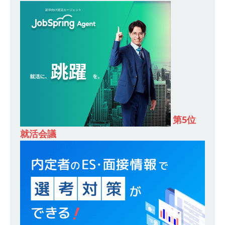
し 】 食品・生鮮業界に特化した人材紹介サービ
スを提供するベンチャー企業 ｜ 設立から毎年黒
字経営。売上は常に右肩上がり ｜ 未経験から営
業として成長・収入アップが目指せる環境 ｜ オ
イシル
体育会積極採用企業
[ 2026年5月13日 ]
【 28卒 ｜ トップ企業内定の
第5位
登竜門!! 満足度98％のインターン 】 東京勤務・
就活会議
転勤なし ｜ 文系IT未経験でもOK ｜ 新卒の3年以
内昇進率91％ ｜ IT社会の今まさに求められてい
るベンチャー企業 ｜ 新卒2年目で1,000万円越え
目指せる!! ｜ データX
体育会積極採用企業
[ 2026年5月13日 ]
【 28卒 ｜ 仕事の全容を知れ
るオープンカンパニー 】 大林グループ ｜ 全国規