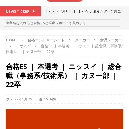
[ 2026年7月16日 ]
【 28卒 】夏インターン完全
NEWS TICKER
攻略セミナー ｜ 予約フォーム
お勧めイベン
ト
HOME
合格エントリーシート
メーカー
食品メーカー
[ 2026年6月13日 ]
≪ 27卒 ≫アスキヤリ個人相
ニッスイ
合格ES ｜ 本選考 ｜ ニッスイ ｜ 総合職（事務系/
談｜予約フォーム
お勧めイベント
技術系） ｜ カヌー部 ｜ 22卒
[ 2026年5月17日 ]
≪ 2027卒 ≫ 今すぐ受けられ
合格ES ｜ 本選考 ｜ ニッスイ ｜ 総合
る優良企業一覧（26社）
体育会積極採用企業
職（事務系/技術系） ｜ カヌー部 ｜
[ 2026年5月16日 ]
【 2028卒 】 今すぐ受けられ
22卒
る優良企業一覧（18社）
体育会積極採用企業
2022年5月29日
college
[ 2026年5月15日 ]
【 28卒 ｜ カプコンが体育会
学生を求めアスキヤリ限定イベント開催!! 】 世界
230以上の国・地域で愛される日本屈指のゲーム
メーカー ｜ 9期連続の最高益・11期連続の10%