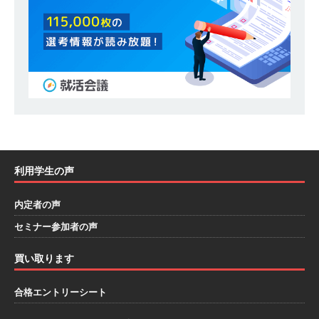
模の重要施設の建設に携わるサブコン ｜ 環境保
全や脱炭素社会の実現にも貢献 ｜ 初任給28万
+各手当 ｜ 年間休日125日 ｜ オーク設備工業
体育会積極採用企業
[ 2026年5月13日 ]
【 28卒 ｜ 建築プロセスの一
部を体験できるイベント開催 】香川・大阪勤務
｜ 四国・関東エリアで圧倒的な存在感を誇る総
利用学生の声
合建設会社（ゼネコン） ｜ 充実の福利厚生・資
内定者の声
格手当・資格取得支援制度あり ｜ 年間休日123
セミナー参加者の声
日 ｜ 創立以来74年間黒字経営 ｜ 合田工務店
買い取ります
体育会積極採用企業
[ 2026年5月12日 ]
【 28卒 ｜ 愛知勤務・転勤な
合格エントリーシート
し 】 自動車生産に欠かせない部品を独自のノウ