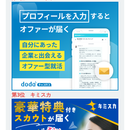
除・面接確約!! ｜ 1dayインターンあり 】東京勤
務・転勤なし ｜ 投資用住宅販売をリードする企
業が手がける賃貸アパート・マンションの管理を
行う ｜ 年間休日125日以上 ｜ 不動産業ではレア
な私服出社OK ｜ 土日祝完全休み ｜ スタンダー
ド上場 明豊エンタープライズグループ ｜ 明豊プ
ロパティーズ
体育会積極採用企業
[ 2026年5月14日 ]
【 28卒 ｜ オープンカンパニ
ー｜東京勤務・転勤なし ｜ 文理不問 】 7期連続
200％増収!! ｜ 様々な業界の知識・スキルを身に
第3位 キミスカ
付けることが可能 ｜ データ分析のエキスパート
としてクライアントの課題を解決 ｜ 土日祝完全
休み ｜ データアナリティクスラボ
体育会積
極採用企業