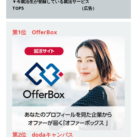
▼今就活生が登録している就活サービス
[ 2026年5月14日 ]
【 28卒｜営業職向けオープ
TOP5 （広告）
ンカンパニー 】世界トップシェアの半導体技術
を持つグローバルメーカー ｜ 年間休日129日・
第1位 OfferBox
土日祝完全休み ｜ 売上高1,138億円 ｜ プライム
上場 ｜ 新電元工業
体育会積極採用企業
[ 2026年5月14日 ]
【 28卒 ｜ 適性検査合否免
除・面接確約!! ｜ 1dayインターンあり 】 東京勤
務限定 ｜ 世界No.1の不動産投資市場東京で投資
住宅販売をリードする企業 ｜ 土地仕入れから物
件販売までを担う ｜ 平均年収809万 ｜ 年間休日
130日・土日祝完全休み ｜ スタンダード上場 ｜
明豊エンタープライズ
体育会積極採用企業
[ 2026年5月14日 ]
【 28卒 ｜ 適性検査合否免
第2位 dodaキャンパス