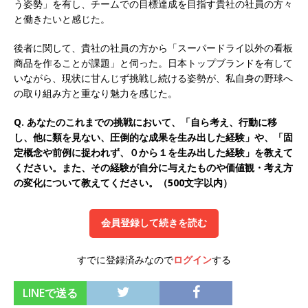
う姿勢」を有し、チームでの目標達成を目指す貴社の社員の方々
オンツ・コンサルティング
体育会積極採用企
と働きたいと感じた。
業
後者に関して、貴社の社員の方から「スーパードライ以外の看板
商品を作ることが課題」と伺った。日本トップブランドを有して
[ 2026年5月14日 ]
【 28卒 ｜ ES自動合格!! 】選
いながら、現状に甘んじず挑戦し続ける姿勢が、私自身の野球へ
考直結説明会｜文理不問 ｜ 世界中のシェア約
の取り組み方と重なり魅力を感じた。
80％・国内シェア50％以上の製品保有!! ｜ 一眼
Q. あなたのこれまでの挑戦において、「自ら考え、行動に移
レフ大手メーカー全てと取引する国内トップシェ
し、他に類を見ない、圧倒的な成果を生み出した経験」や、「固
定概念や前例に捉われず、０から１を生み出した経験」を教えて
アのマグネシウム部品製造メーカー ｜ 賞与前年
ください。また、その経験が自分に与えたものや価値観・考え方
度実績6.5ヵ月・平均6ヶ月以上 ｜ ミツワ電機工
の変化について教えてください。（500文字以内）
業
体育会積極採用企業
会員登録して続きを読む
[ 2026年5月14日 ]
【 28卒 ｜ 書類選考自動合
格!! 】 選考直結説明会｜ 需要が伸び続ける安定
すでに登録済みなので
ログイン
する
したリフォーム業界の専門商社 ｜ 大手メーカー
LINEで送る
とも取引多数!! ｜ 30歳までは個人の成績に関わ