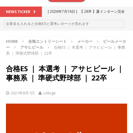
[ 2026年7月16日 ]
【 28卒 】夏インターン完全
NEWS TICKER
攻略セミナー ｜ 予約フォーム
お勧めイベン
ト
HOME
合格エントリーシート
メーカー
ビールメーカ
[ 2026年6月13日 ]
≪ 27卒 ≫アスキヤリ個人相
ー
アサヒビール
合格ES ｜ 本選考 ｜ アサヒビール ｜ 事務
談｜予約フォーム
お勧めイベント
系 ｜ 準硬式野球部 ｜ 22卒
[ 2026年5月17日 ]
≪ 2027卒 ≫ 今すぐ受けられ
合格ES ｜ 本選考 ｜ アサヒビール ｜
る優良企業一覧（26社）
体育会積極採用企業
事務系 ｜ 準硬式野球部 ｜ 22卒
[ 2026年5月16日 ]
【 2028卒 】 今すぐ受けられ
る優良企業一覧（18社）
体育会積極採用企業
2021年8月1日
college
[ 2026年5月15日 ]
【 28卒 ｜ カプコンが体育会
学生を求めアスキヤリ限定イベント開催!! 】 世界
230以上の国・地域で愛される日本屈指のゲーム
メーカー ｜ 9期連続の最高益・11期連続の10%