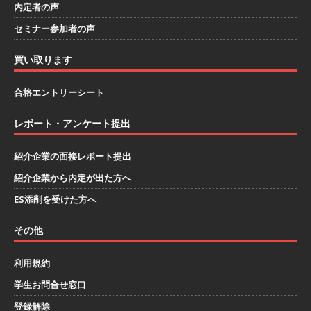
内定者の声
し 】 自動車生産に欠かせない部品を独自のノウ
セミナー参加者の声
ハウで素材から生産まで国内で唯一一貫生産する
買い取ります
鋼材加工メーカー ｜ 幅広くマルチに活躍する人
財に成長することが可能 ｜ 住宅手当有 ｜ スチー
合格エントリーシート
ルテック
体育会積極採用企業
レポート・アンケート提出
[ 2026年5月11日 ]
≪ 27卒 ｜ ES・適性検査自動
合格で一次確約!! ≫説明会最終開催!｜ 整形外
紹介企業の面接レポート提出
紹介企業から内定が出た方へ
科・疼痛領域から信頼の厚い老舗製薬メーカー
ES添削を受けた方へ
｜ 1人1人に合わせたキャリアを築ける可能性あ
り ｜ 年間休日127日・完全週休2日制 ｜ 創業87
その他
年 ｜ 日本臓器製薬
体育会積極採用企業
利用規約
[ 2026年5月10日 ]
≪ 27卒 ≫ 大手医薬品や食品
学生お問合せ窓口
メーカー向けに世界から輸入した生薬・漢方原材
登録解除