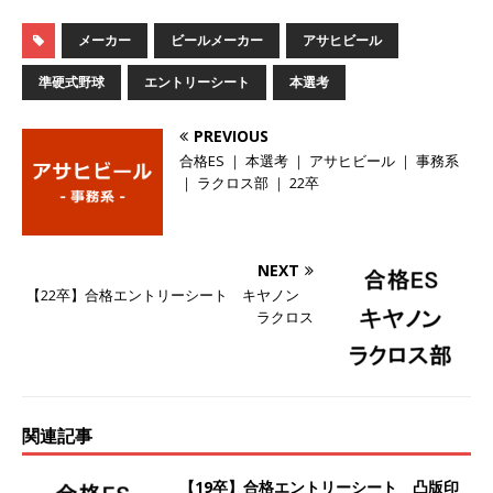
らず昇給を約束 ｜ ソーゴー
体育会積極採用
メーカー
ビールメーカー
アサヒビール
企業
準硬式野球
エントリーシート
本選考
[ 2026年5月14日 ]
【 28卒 】 NTTドコモグルー
プと電通グループの傘下 ｜ 初任給40万 ｜ 人よ
PREVIOUS
合格ES ｜ 本選考 ｜ アサヒビール ｜ 事務系
り速く、高い成長を求める人には超魅力的な挑戦
｜ ラクロス部 ｜ 22卒
環境!! ｜ 日本で初めてインターネット広告事業を
始めたパイオニア企業 ｜ CARTA HOLDINGS
NEXT
体育会積極採用企業
【22卒】合格エントリーシート キヤノン
ラクロス
[ 2026年5月14日 ]
【 28卒 ｜ 体験型インターン
シップ 】スタンダード上場 ｜ 業界No.1 企業医
療機関向け広告・人材営業 ｜ 未経験からコンサ
関連記事
ル、マーケティング、ブランディングが経験でき
る ｜ 土日祝休み ｜ 年間休日124日 ｜ ギミック
【19卒】合格エントリーシート 凸版印