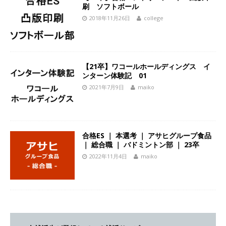
刷 ソフトボール
体育会積極採用企業
2018年11月26日
college
[ 2026年5月14日 ]
【 28卒 ｜ 不動産・営業を知
れる仕事体験開催 】大阪勤務・転勤なし ｜ 関西
知名度抜群の総合不動産会社 ｜ マンション販売
【21卒】ワコールホールディングス イ
ンターン体験記 01
戸数近畿圏第3位 ｜ 初任給30万+手当、1年目で
2021年7月9日
maiko
年収1,000万も目指せる ｜ 年間休日120～125日
｜ エスリード
体育会積極採用企業
[ 2026年5月14日 ]
【 28卒 ｜ 30分のオンライン
合格ES ｜ 本選考 ｜ アサヒグループ食品
｜ 総合職 ｜ バドミントン部 ｜ 23卒
業界研究・企業説明会 】 世界最大級の金融サー
2022年11月4日
maiko
ビス機関 ｜ BtoBtoCの代理店営業 ｜ 20代で年
収1,000万円目指せる ｜ 賞与年4回・年間休日
120日以上 ｜ ジブラルタ生命
体育会積極採用
企業