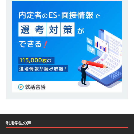
るオープンカンパニー 】 大林グループ ｜ 全国規
模の重要施設の建設に携わるサブコン ｜ 環境保
全や脱炭素社会の実現にも貢献 ｜ 初任給28万
+各手当 ｜ 年間休日125日 ｜ オーク設備工業
体育会積極採用企業
[ 2026年5月13日 ]
【 28卒 ｜ 建築プロセスの一
部を体験できるイベント開催 】香川・大阪勤務
｜ 四国・関東エリアで圧倒的な存在感を誇る総
合建設会社（ゼネコン） ｜ 充実の福利厚生・資
格手当・資格取得支援制度あり ｜ 年間休日123
日 ｜ 創立以来74年間黒字経営 ｜ 合田工務店
体育会積極採用企業
利用学生の声
[ 2026年5月12日 ]
【 28卒 ｜ 愛知勤務・転勤な