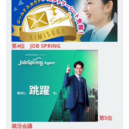
[ 2026年5月14日 ]
【 28卒 ｜ 東京勤務・転勤な
し 】 食品・生鮮業界に特化した人材紹介サービ
スを提供するベンチャー企業 ｜ 設立から毎年黒
字経営。売上は常に右肩上がり ｜ 未経験から営
第4位 JOB SPRING
業として成長・収入アップが目指せる環境 ｜ オ
イシル
体育会積極採用企業
[ 2026年5月13日 ]
【 28卒 ｜ トップ企業内定の
登竜門!! 満足度98％のインターン 】 東京勤務・
転勤なし ｜ 文系IT未経験でもOK ｜ 新卒の3年以
内昇進率91％ ｜ IT社会の今まさに求められてい
るベンチャー企業 ｜ 新卒2年目で1,000万円越え
目指せる!! ｜ データX
体育会積極採用企業
第5位
就活会議
[ 2026年5月13日 ]
【 28卒 ｜ 仕事の全容を知れ