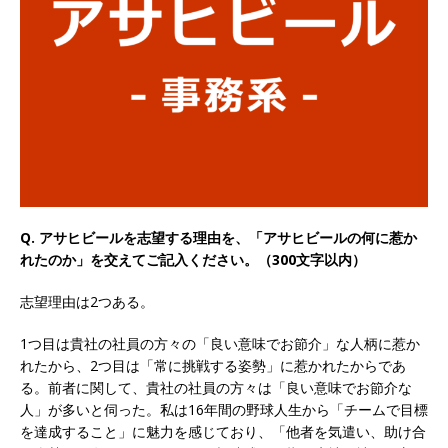
以上営業増益を達成 ｜ プライム上場 ｜ カプコン
体育会積極採用企業
[ 2026年5月15日 ]
【 28卒 ｜ 早期選考直結型の
インターン!! 】 M&A仲介業 ｜ 入社2年目の参考
年収1,631万円 ｜ 設立以降連続売上増 ｜ 土日祝
完全休み ｜ プライム上場 ｜ M&A総合研究所
体育会積極採用企業
Q. アサヒビールを志望する理由を、「アサヒビールの何に惹か
れたのか」を交えてご記入ください。（300文字以内）
[ 2026年5月15日 ]
【 28卒 ｜ インターンシップ
志望理由は2つある。
参加者は書類選考・一次面接免除 】 M&A総研の
グループ企業 ｜ 日本トップレベルの企業へ幅広
1つ目は貴社の社員の方々の「良い意味でお節介」な人柄に惹か
れたから、2つ目は「常に挑戦する姿勢」に惹かれたからであ
いコンサルを行う ｜ スタートアップの成長性×
る。前者に関して、貴社の社員の方々は「良い意味でお節介な
大手グループとしての安定性バツグン ｜ 年収
人」が多いと伺った。私は16年間の野球人生から「チームで目標
を達成すること」に魅力を感じており、「他者を気遣い、助け合
500万スタート ｜ 土日祝休み ｜ 東京勤務 ｜ ク