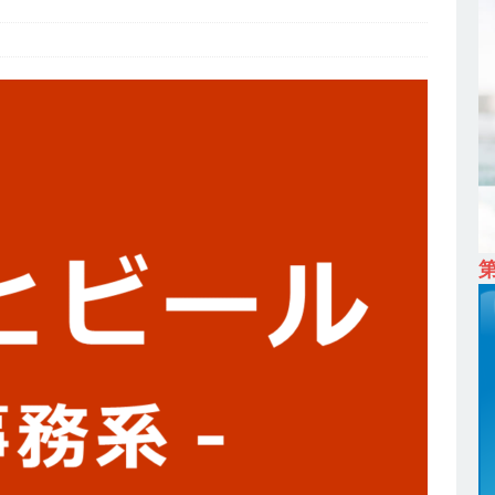
ム上場 ｜ カプコン
体育会積極採用企業
 ｜ 早期選考直結型のインターン!! 】 M&A仲介業 ｜ 入社2年目の参考
降連続売上増 ｜ 土日祝完全休み ｜ プライム上場 ｜ M&A総合研究所
卒 ｜ インターンシップ参加者は書類選考・一次面接免除 】 M&A総研の
プレベルの企業へ幅広いコンサルを行う ｜ スタートアップの成長性×大
ン ｜ 年収500万スタート ｜ 土日祝休み ｜ 東京勤務 ｜ クオン
育会積極採用企業
卒 】 NTTドコモグループと電通グループの傘下 ｜ 初任給40万 ｜ 人より
は超魅力的な挑戦環境!! ｜ 日本で初めてインターネット広告事業を始
 HOLDINGS
体育会積極採用企業
卒 ｜ 体験型インターンシップ 】スタンダード上場 ｜ 業界No.1 企業医療
 未経験からコンサル、マーケティング、ブランディングが経験できる