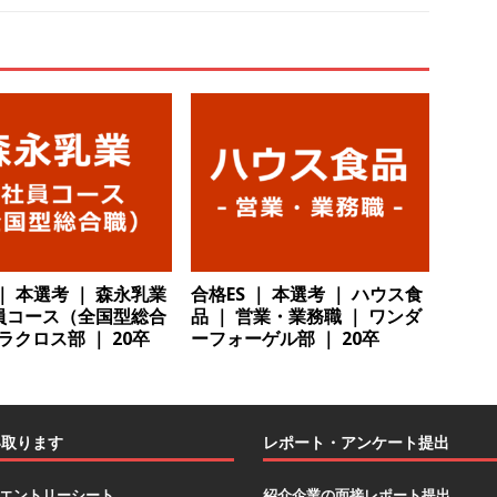
卒 ｜ 建築プロセスの一部を体験できるイベント開催 】香川・大阪勤務
的な存在感を誇る総合建設会社（ゼネコン） ｜ 充実の福利厚生・資格
｜ 年間休日123日 ｜ 創立以来74年間黒字経営 ｜ 合田工務店
体育
卒 ｜ 愛知勤務・転勤なし 】 自動車生産に欠かせない部品を独自のノウ
で唯一一貫生産する鋼材加工メーカー ｜ 幅広くマルチに活躍する人
住宅手当有 ｜ スチールテック
体育会積極採用企業
卒 ｜ ES・適性検査自動合格で一次確約!! ≫説明会最終開催!｜ 整形外科・
 ｜ 本選考 ｜ 森永乳業
合格ES ｜ 本選考 ｜ ハウス食
社員コース（全国型総合
品 ｜ 営業・業務職 ｜ ワンダ
製薬メーカー ｜ 1人1人に合わせたキャリアを築ける可能性あり ｜
 ラクロス部 ｜ 20卒
ーフォーゲル部 ｜ 20卒
制 ｜ 創業87年 ｜ 日本臓器製薬
体育会積極採用企業
卒 ≫ 大手医薬品や食品メーカー向けに世界から輸入した生薬・漢方原材
 業界トップクラスのシェア ｜ 財務基盤の安定感バツグン ｜ 日本粉
い取ります
レポート・アンケート提出
業
エントリーシート
紹介企業の面接レポート提出