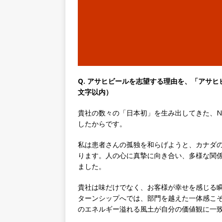
｜ 土日祝休み ｜ 年間休日1
[ 2026年5月14日 ]
【 28
知名度抜群の総合不動産会社 
収1,000万も目指せる ｜ 年
[ 2026年5月14日 ]
【 28
Q. アサヒビールを志望する理由を、「アサヒ
ビス機関 ｜ BtoBtoCの代
文字以内）
日以上 ｜ ジブラルタ生命
貴社の数々の「日本初」を生み出してきた、N
[ 2026年5月14日 ]
【 28
したからです。
持つグローバルメーカー ｜ 年
私は患者さんの孤独を和らげようと、カナダ
｜ 新電元工業
体育会積極
ります。人の心に真摯に向き合い、多様な関
ました。
[ 2026年5月14日 ]
【 28卒
限定 ｜ 世界No.1の不動
貴社は味だけでなく、お客様が幸せを感じる
ターンシップへでは、部門を越えた一体感こ
販売までを担う ｜ 平均年収8
のエネルギー溢れる風土が自分の価値観に一
豊エンタープライズ
体育