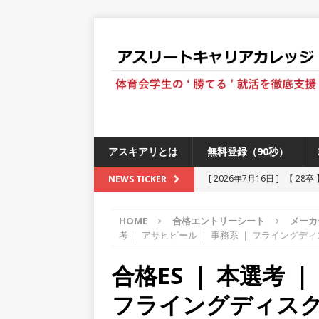
アスキアリとは
無料登録（90秒）
[ 2026年7月16日 ]
【 28
NEWS TICKER
[ 2026年6月13日 ]
≪ 27
HOME
合格エントリーシート
メーカ
[ 2026年5月17日 ]
≪ 20
考 ｜ アサヒビール ｜ 事務系 ｜ フライングディス
[ 2026年5月16日 ]
【 20
合格ES ｜ 本選考 
[ 2026年5月15日 ]
【 28
フライングディスク部
230以上の国・地域で愛され