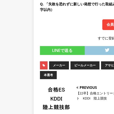
Q. 「失敗を恐れずに新しい発想で行った取組
[ 2026年5月14日 ]
【 28
字以内）
200％増収!! ｜ 様々な
としてクライアントの課題を
会員
採用企業
すでに登
[ 2026年5月14日 ]
【 28
LINEで送る
スを提供するベンチャー企業
として成長・収入アップが目
メーカー
ビールメーカー
アサヒ
[ 2026年5月13日 ]
【 28
本選考
転勤なし ｜ 文系IT未経験で
るベンチャー企業 ｜ 新卒2年
PREVIOUS
【22卒】合格エントリー
[ 2026年5月13日 ]
【 28
ト KDDI 陸上競技
模の重要施設の建設に携わるサ
手当 ｜ 年間休日125日 ｜