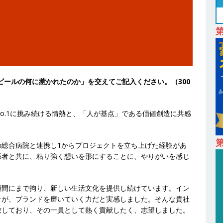
24日 ｜ ギミック
体育会積極採用企業
卒 ｜ 不動産・営業を知れる仕事体験開催 】大阪勤務・転勤なし ｜ 関西
｜ マンション販売戸数近畿圏第3位 ｜ 初任給30万+手当、1年目で年
間休日120～125日 ｜ エスリード
体育会積極採用企業
卒 ｜ 30分のオンライン業界研究・企業説明会 】 世界最大級の金融サー
ビールの何に惹かれたのか」を交えてご記入ください。（300
理店営業 ｜ 20代で年収1,000万円目指せる ｜ 賞与年4回・年間休日120
体育会積極採用企業
o.1に挑み続ける情熱と、「人が基点」である価値創造に共感
卒｜営業職向けオープンカンパニー 】世界トップシェアの半導体技術を
間休日129日・土日祝完全休み ｜ 売上高1,138億円 ｜ プライム上場
第
の総合病院と連携し1からプロジェクトを立ち上げた経験があ
採用企業
係者と共に、粘り強く想いを形にすることに、やりがいを感じ
 ｜ 適性検査合否免除・面接確約!! ｜ 1dayインターンあり 】 東京勤務
産投資市場東京で投資住宅販売をリードする企業 ｜ 土地仕入れから物件
瞬間にまで拘り、新しい生活文化を提供し続けています。イン
そが、ブランドを磨いていく力だと実感しました。そんな貴社
09万 ｜ 年間休日130日・土日祝完全休み ｜ スタンダード上場 ｜ 明
致しており、その一員として熱く貢献したく、志望しました。
会積極採用企業