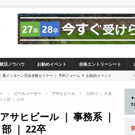
就活ノウハウ
お勧めイベント
合格エントリーシート
卒 】夏インターン完全攻略セミナー ｜ 予約フォーム
お勧めイベント
卒 ≫アスキヤリ個人相談｜予約フォーム
お勧めイベント
ー
ビールメーカー
アサヒビール
合格ES ｜ 本選
27卒 ≫ 今すぐ受けられる優良企業一覧（26社）
体育会積極採用企業
▼
ク部 ｜ 22卒
28卒 】 今すぐ受けられる優良企業一覧（15社）
体育会積極採用企業
｜ アサヒビール ｜ 事務系 ｜
卒 ｜ カプコンが体育会学生を求めアスキヤリ限定イベント開催!! 】 世界
 ｜ 22卒
る日本屈指のゲームメーカー ｜ 9期連続の最高益・11期連続の10%以
第