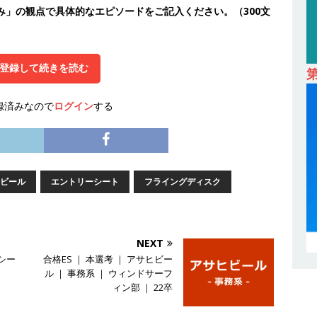
み」の観点で具体的なエピソードをご記入ください。（300文
卒 ｜ オープンカンパニー｜東京勤務・転勤なし ｜ 文理不問 】 7期連続
業界の知識・スキルを身に付けることが可能 ｜ データ分析のエキスパート
解決 ｜ 土日祝完全休み ｜ データアナリティクスラボ
体育会積極
登録して続きを読む
録済みなので
ログイン
する
卒 ｜ 東京勤務・転勤なし 】 食品・生鮮業界に特化した人材紹介サービ
 ｜ 設立から毎年黒字経営。売上は常に右肩上がり ｜ 未経験から営業
指せる環境 ｜ オイシル
体育会積極採用企業
ビール
エントリーシート
フライングディスク
卒 ｜ トップ企業内定の登竜門!! 満足度98％のインターン 】 東京勤務・
もOK ｜ 新卒の3年以内昇進率91％ ｜ IT社会の今まさに求められてい
目で1,000万円越え目指せる!! ｜ データX
体育会積極採用企業
NEXT
シー
合格ES ｜ 本選考 ｜ アサヒビー
卒 ｜ 仕事の全容を知れるオープンカンパニー 】 大林グループ ｜ 全国規
ル ｜ 事務系 ｜ ウィンドサーフ
ブコン ｜ 環境保全や脱炭素社会の実現にも貢献 ｜ 初任給28万+各
ィン部 ｜ 22卒
 オーク設備工業
体育会積極採用企業