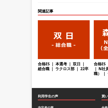
[ 2026年5月13日 ]
【 28
関連記事
｜ 四国・関東エリアで圧倒
手当・資格取得支援制度あり 
会積極採用企業
[ 2026年5月12日 ]
【 28
ハウで素材から生産まで国内
財に成長することが可能 ｜ 
[ 2026年5月11日 ]
≪ 27
合格ES ｜ 本選考 ｜ 双日 ｜
合格ES
総合職 ｜ ラクロス部 ｜ 22卒
｜ N
疼痛領域から信頼の厚い老舗
職） ｜
年間休日127日・完全週休2日
[ 2026年5月10日 ]
≪ 27
料を提供する老舗メーカー ｜
利用学生の声
買
末薬品
体育会積極採用企
内定者の声
合格