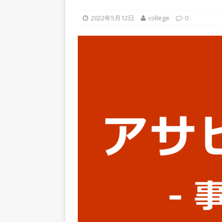
上営業増益を達成 ｜ プライ
2022年5月12日
college
0
[ 2026年5月15日 ]
【 28卒
年収1,631万円 ｜ 設立以
体育会積極採用企業
[ 2026年5月15日 ]
【 28
グループ企業 ｜ 日本トッ
手グループとしての安定性バツグ
ツ・コンサルティング
体
[ 2026年5月14日 ]
【 28
速く、高い成長を求める人に
めたパイオニア企業 ｜ CARTA
[ 2026年5月14日 ]
【 28
機関向け広告・人材営業 ｜