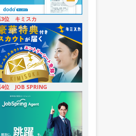
第3位 キミスカ
4位 JOB SPRING