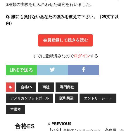
3種類の実験を組み合わせた研究を行いました。
オンツ・コンサルティング
体育会積極採用企
Q. 誰にも負けないあなたの強みを教えて下さい。（25文字以
業
内）
[ 2026年5月14日 ]
【 28卒 ｜ ES自動合格!! 】 文
理不問 ｜ 世界中のシェア約80％・国内シェア
会員登録して続きを読む
50％以上の製品保有!! ｜ 一眼レフ大手メーカー
すでに登録済みなので
ログイン
する
全てと取引する国内トップシェアのマグネシウム
部品製造メーカー ｜ 賞与前年度実績6.5ヵ月・平
LINEで送る
均6ヶ月以上 ｜ ミツワ電機工業
体育会積極採
合格ES
商社
専門商社
用企業
[ 2026年5月14日 ]
【 28卒 ｜ 書類選考自動合
アメリカンフットボール
阪和興業
エントリーシート
格!! 】 需要が伸び続ける安定したリフォーム業界
本選考
の専門商社 ｜ 大手メーカーとも取引多数!! ｜ 30
PREVIOUS
歳までは個人の成績に関わらず昇給を約束 ｜ ソ
【21卒】合格エントリーシート 高島屋 チ