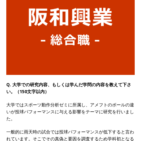
以上営業増益を達成 ｜ プライム上場 ｜ カプコン
体育会積極採用企業
[ 2026年5月15日 ]
【 28卒 ｜ 早期選考直結型の
インターン!! 】 M&A仲介業 ｜ 入社2年目の参考
年収1,631万円 ｜ 設立以降連続売上増 ｜ 土日祝
完全休み ｜ プライム上場 ｜ M&A総合研究所
体育会積極採用企業
Q. 大学での研究内容、もしくは学んだ学問の内容を教えて下さ
[ 2026年5月15日 ]
【 28卒 ｜ インターンシップ
い。（150文字以内）
参加者は書類選考・一次面接免除 】 M&A総研の
大学ではスポーツ動作分析ゼミに所属し、アメフトのボールの違
グループ企業 ｜ 日本トップレベルの企業へ幅広
いが投球パフォーマンスに与える影響をテーマに研究を行いまし
いコンサルを行う ｜ スタートアップの成長性×
た。
大手グループとしての安定性バツグン ｜ 年収
一般的に雨天時の試合では投球パフォーマンスが低下すると言わ
れています。そこでその真偽と要因を調査するため学科初となる
500万スタート ｜ 土日祝休み ｜ 東京勤務 ｜ ク