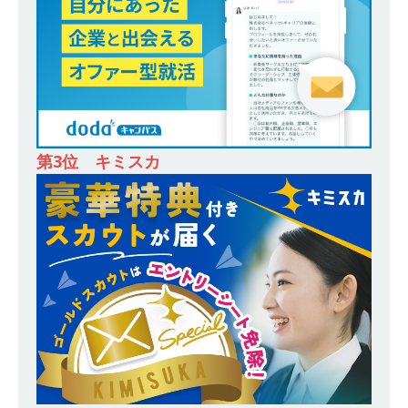
務・転勤なし ｜ 投資用住宅販売をリードする企
業が手がける賃貸アパート・マンションの管理を
行う ｜ 年間休日125日以上 ｜ 不動産業ではレア
な私服出社OK ｜ 土日祝完全休み ｜ スタンダー
ド上場 明豊エンタープライズグループ ｜ 明豊プ
ロパティーズ
体育会積極採用企業
第3位 キミスカ
[ 2026年5月14日 ]
【 28卒 ｜ オープンカンパニ
ー｜東京勤務・転勤なし ｜ 文理不問 】 7期連続
200％増収!! ｜ 様々な業界の知識・スキルを身に
付けることが可能 ｜ データ分析のエキスパート
としてクライアントの課題を解決 ｜ 土日祝完全
休み ｜ データアナリティクスラボ
体育会積
極採用企業
[ 2026年5月14日 ]
【 28卒 ｜ 東京勤務・転勤な