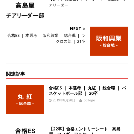
アリーダー
ーゴー
体育会積極採用企業
[ 2026年5月14日 ]
【 28卒 】 NTTドコモグルー
プと電通グループの傘下 ｜ 初任給40万 ｜ 人よ
NEXT
合格ES ｜ 本選考 ｜ 阪和興業 ｜ 総合職 ｜ ラ
り速く、高い成長を求める人には超魅力的な挑戦
クロス部 ｜ 21卒
環境!! ｜ 日本で初めてインターネット広告事業を
始めたパイオニア企業 ｜ CARTA HOLDINGS
体育会積極採用企業
関連記事
[ 2026年5月14日 ]
【 28卒 ｜ 体験型インターン
合格ES ｜ 本選考 ｜ 丸紅 ｜ 総合職 ｜ バ
シップ 】スタンダード上場 ｜ 業界No.1 企業医
スケットボール部 ｜ 20卒
療機関向け広告・人材営業 ｜ 未経験からコンサ
2019年8月20日
college
ル、マーケティング、ブランディングが経験でき
る ｜ 土日祝休み ｜ 年間休日124日 ｜ ギミック
体育会積極採用企業
【22卒】合格エントリーシート 高島