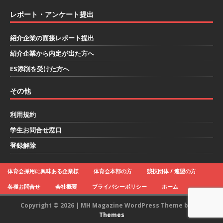
ハウで素材から生産まで国内で唯一一貫生産する
レポート・アンケート提出
鋼材加工メーカー ｜ 幅広くマルチに活躍する人
紹介企業の面接レポート提出
財に成長することが可能 ｜ 住宅手当有 ｜ スチー
紹介企業から内定が出た方へ
ルテック
体育会積極採用企業
ES添削を受けた方へ
[ 2026年5月11日 ]
≪ 27卒 ｜ ES・適性検査自動
その他
合格で一次確約!! ≫説明会最終開催!｜ 整形外
科・疼痛領域から信頼の厚い老舗製薬メーカー
利用規約
｜ 1人1人に合わせたキャリアを築ける可能性あ
学生お問合せ窓口
り ｜ 年間休日127日・完全週休2日制 ｜ 創業87
登録解除
年 ｜ 日本臓器製薬
体育会積極採用企業
体育会採用に興味ある企業様
体育会本部の方
競技団体 / 連盟の方
[ 2026年5月10日 ]
≪ 27卒 ≫ 大手医薬品や食品
各種お問合せ
会社概要
プライバシーポリシー
ホーム
メーカー向けに世界から輸入した生薬・漢方原材
Copyright © 2026 | MH Magazine WordPress Theme by
MH
料を提供する老舗メーカー ｜ 業界トップクラス
Themes