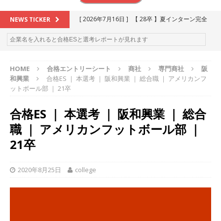
[ 2026年7月16日 ]
【 28卒 】夏インターン完全
NEWS TICKER
攻略セミナー ｜ 予約フォーム
お勧めイベン
ト
HOME
合格エントリーシート
商社
専門商社
阪
[ 2026年6月13日 ]
≪ 27卒 ≫アスキヤリ個人相
和興業
合格ES ｜ 本選考 ｜ 阪和興業 ｜ 総合職 ｜ アメリカンフ
談｜予約フォーム
お勧めイベント
ットボール部 ｜ 21卒
[ 2026年5月17日 ]
≪ 2027卒 ≫ 今すぐ受けられ
合格ES ｜ 本選考 ｜ 阪和興業 ｜ 総合
る優良企業一覧（26社）
体育会積極採用企業
職 ｜ アメリカンフットボール部 ｜
[ 2026年5月16日 ]
【 2028卒 】 今すぐ受けられ
21卒
る優良企業一覧（18社）
体育会積極採用企業
2020年8月25日
college
[ 2026年5月15日 ]
【 28卒 ｜ カプコンが体育会
学生を求めアスキヤリ限定イベント開催!! 】 世界
230以上の国・地域で愛される日本屈指のゲーム
メーカー ｜ 9期連続の最高益・11期連続の10%