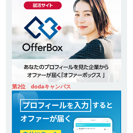
ンカンパニー 】世界トップシェアの半導体技術
を持つグローバルメーカー ｜ 年間休日129日・
土日祝完全休み ｜ 売上高1,138億円 ｜ プライム
上場 ｜ 新電元工業
体育会積極採用企業
[ 2026年5月14日 ]
【 28卒 ｜ 適性検査合否免
除・面接確約!! ｜ 1dayインターンあり 】 東京勤
務限定 ｜ 世界No.1の不動産投資市場東京で投資
住宅販売をリードする企業 ｜ 土地仕入れから物
件販売までを担う ｜ 平均年収809万 ｜ 年間休日
第2位 dodaキャンパス
130日・土日祝完全休み ｜ スタンダード上場 ｜
明豊エンタープライズ
体育会積極採用企業
[ 2026年5月14日 ]
【 28卒 ｜ 適性検査合否免
除・面接確約!! ｜ 1dayインターンあり 】東京勤