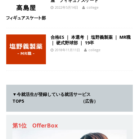
屋 フィギュアスケート
[ 2026年5月14日 ]
【 28卒 ｜ 不動産・営業を知
2022年5月14日
college
れる仕事体験開催 】大阪勤務・転勤なし ｜ 関西
知名度抜群の総合不動産会社 ｜ マンション販売
戸数近畿圏第3位 ｜ 初任給30万+手当、1年目で
合格ES ｜ 本選考 ｜ 塩野義製薬 ｜ MR職
｜ 硬式野球部 ｜ 19卒
年収1,000万も目指せる ｜ 年間休日120～125日
2018年11月11日
college
｜ エスリード
体育会積極採用企業
[ 2026年5月14日 ]
【 28卒 ｜ 30分のオンライン
業界研究・企業説明会 】 世界最大級の金融サー
ビス機関 ｜ BtoBtoCの代理店営業 ｜ 20代で年
▼今就活生が登録している就活サービス
収1,000万円目指せる ｜ 賞与年4回・年間休日
TOP5 （広告）
120日以上 ｜ ジブラルタ生命
体育会積極採用
企業
第1位 OfferBox
[ 2026年5月14日 ]
【 28卒｜営業職向けオープ