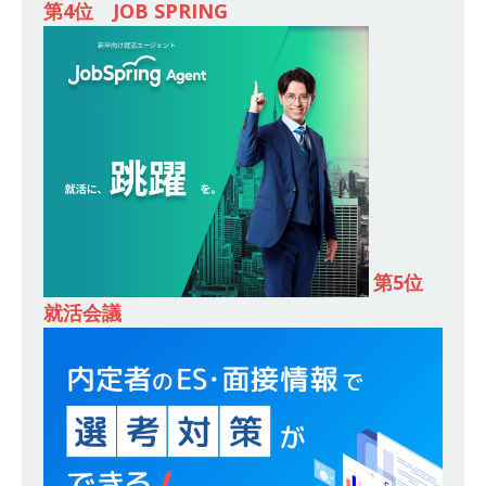
第4位 JOB SPRING
し 】 食品・生鮮業界に特化した人材紹介サービ
スを提供するベンチャー企業 ｜ 設立から毎年黒
字経営。売上は常に右肩上がり ｜ 未経験から営
業として成長・収入アップが目指せる環境 ｜ オ
イシル
体育会積極採用企業
[ 2026年5月13日 ]
【 28卒 ｜ トップ企業内定の
登竜門!! 満足度98％のインターン 】 東京勤務・
第5位
転勤なし ｜ 文系IT未経験でもOK ｜ 新卒の3年以
就活会議
内昇進率91％ ｜ IT社会の今まさに求められてい
るベンチャー企業 ｜ 新卒2年目で1,000万円越え
目指せる!! ｜ データX
体育会積極採用企業
[ 2026年5月13日 ]
【 28卒 ｜ 仕事の全容を知れ
るオープンカンパニー 】 大林グループ ｜ 全国規