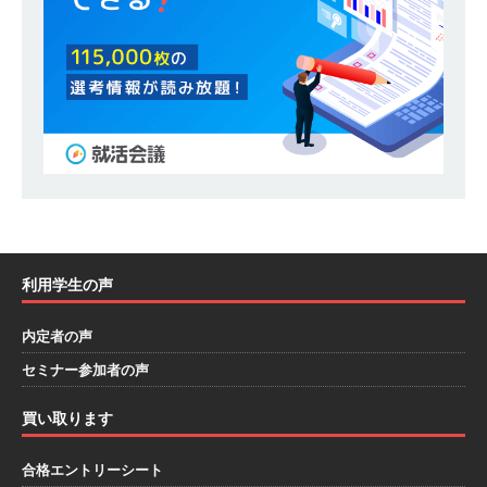
模の重要施設の建設に携わるサブコン ｜ 環境保
全や脱炭素社会の実現にも貢献 ｜ 初任給28万
+各手当 ｜ 年間休日125日 ｜ オーク設備工業
体育会積極採用企業
[ 2026年5月13日 ]
【 28卒 ｜ 建築プロセスの一
部を体験できるイベント開催 】香川・大阪勤務
｜ 四国・関東エリアで圧倒的な存在感を誇る総
利用学生の声
合建設会社（ゼネコン） ｜ 充実の福利厚生・資
格手当・資格取得支援制度あり ｜ 年間休日123
内定者の声
日 ｜ 創立以来74年間黒字経営 ｜ 合田工務店
セミナー参加者の声
体育会積極採用企業
買い取ります
[ 2026年5月12日 ]
【 28卒 ｜ 愛知勤務・転勤な
合格エントリーシート
し 】 自動車生産に欠かせない部品を独自のノウ