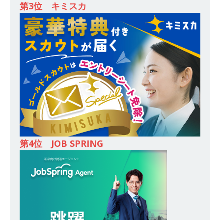
第3位 キミスカ
合建設会社（ゼネコン） ｜ 充実の福利厚生・資
格手当・資格取得支援制度あり ｜ 年間休日123
日 ｜ 創立以来74年間黒字経営 ｜ 合田工務店
体育会積極採用企業
[ 2026年5月12日 ]
【 28卒 ｜ 愛知勤務・転勤な
し 】 自動車生産に欠かせない部品を独自のノウ
ハウで素材から生産まで国内で唯一一貫生産する
鋼材加工メーカー ｜ 幅広くマルチに活躍する人
第4位 JOB SPRING
財に成長することが可能 ｜ 住宅手当有 ｜ スチー
ルテック
体育会積極採用企業
[ 2026年5月11日 ]
≪ 27卒 ｜ ES・適性検査自動
合格で一次確約!! ≫説明会最終開催!｜ 整形外
科・疼痛領域から信頼の厚い老舗製薬メーカー