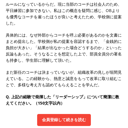
ルールになっているからだ。現に当部のコーチは社会人のため、
オンツ・コンサルティング
体育会積極採用企
平日練習に参加できない。私はこの概念を疑問に感じ、OBより
も優秀なコーチを雇ったほうが良いと考えたため、学校側に提案
業
した。
[ 2026年5月14日 ]
【 28卒 】 NTTドコモグルー
具体的には、なぜ外部からコーチを呼ぶ必要があるのかを文書に
プと電通グループの傘下 ｜ 初任給40万 ｜ 人よ
まとめ提出した。学校側が私の提案を容認するまで、「金銭的に
り速く、高い成長を求める人には超魅力的な挑戦
負担が大きい」「結果が出なかった場合どうするのか」といった
反論もあった。そうなることを想定した上で、部員全員分の署名
環境!! ｜ 日本で初めてインターネット広告事業を
も持参し、学生部に理解して頂いた。
始めたパイオニア企業 ｜ CARTA HOLDINGS
まだ新任のコーチは決まっていないが、組織改革の兆しが垣間見
体育会積極採用企業
えている。この経験から、熱意と誠意をもって改革に取り組むこ
とで、多様な考え方も認めてもらえることを学んだ。
[ 2026年5月14日 ]
【 28卒 ｜ 体験型インターン
シップ 】スタンダード上場 ｜ 業界No.1 企業医
Q. 上記の経験で発揮した「リーダーシップ」について簡潔に教
えてください。（150文字以内）
療機関向け広告・人材営業 ｜ 未経験からコンサ
ル、マーケティング、ブランディングが経験でき
会員登録して続きを読む
る ｜ 土日祝休み ｜ 年間休日124日 ｜ ギミック