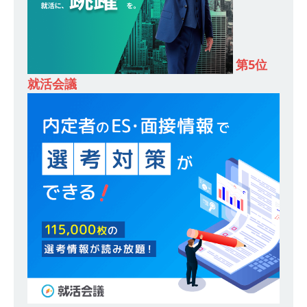
｜ 1人1人に合わせたキャリアを築ける可能性あ
り ｜ 年間休日127日・完全週休2日制 ｜ 創業87
第5位
年 ｜ 日本臓器製薬
体育会積極採用企業
就活会議
[ 2026年5月10日 ]
≪ 27卒 ≫ 大手医薬品や食品
メーカー向けに世界から輸入した生薬・漢方原材
料を提供する老舗メーカー ｜ 業界トップクラス
のシェア ｜ 財務基盤の安定感バツグン ｜ 日本粉
末薬品
体育会積極採用企業
[ 2026年1月26日 ]
【 体育会学生限定 】 企業の
詳細分析 AI活用アスキヤリセミナー ｜ 周りと差
をつけられる!! ｜ 予約フォーム
お勧めイベン
ト
[ 2026年1月13日 ]
【 体育会学生限定 】何から