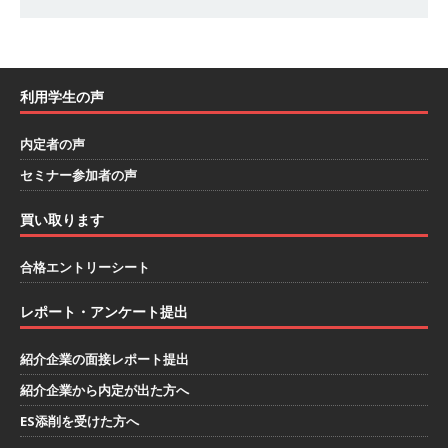
始める？就活準備まるわかりアスキヤリセミナ
ー！ ｜ 予約フォーム
お勧めイベント
[ 2026年1月12日 ]
【 体育会学生限定 】人事が
利用学生の声
教える後悔しない企業選びアスキヤリセミナー
内定者の声
｜ 予約フォーム
お勧めイベント
セミナー参加者の声
[ 2026年1月9日 ]
（終了）【 28卒 ｜ 文理不問
買い取ります
｜ 5/16＠zoom 】 世界・国内トップレベル企業
多数参加!! ｜ 1日で最大12社！効率的に業界研究
合格エントリーシート
ができる ｜ インターン選考に向けた36社合説 ｜
レポート・アンケート提出
入退室自由
お勧めイベント
紹介企業の面接レポート提出
[ 2026年1月9日 ]
（終了）≪ 27卒 ｜ 2/18@新
紹介企業から内定が出た方へ
宿 ｜ 入退室自由 ≫ アスキヤリ限定特典 企業分
ES添削を受けた方へ
析レポートプレゼント!! ｜ 1日で10社以上の業