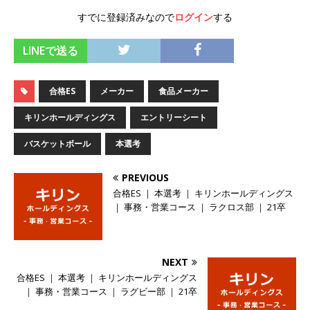
体育会積極採用企業
すでに登録済みなので
ログイン
する
[ 2026年5月14日 ]
【 28卒 ｜ 不動産・営業を知
LINEで送る
れる仕事体験開催 】大阪勤務・転勤なし ｜ 関西
知名度抜群の総合不動産会社 ｜ マンション販売
合格ES
メーカー
食品メーカー
戸数近畿圏第3位 ｜ 初任給30万+手当、1年目で
キリンホールディングス
エントリーシート
年収1,000万も目指せる ｜ 年間休日120～125日
バスケットボール
本選考
｜ エスリード
体育会積極採用企業
PREVIOUS
[ 2026年5月14日 ]
【 28卒 ｜ 30分のオンライン
合格ES ｜ 本選考 ｜ キリンホールディングス
業界研究・企業説明会 】 世界最大級の金融サー
｜ 事務・営業コース ｜ ラクロス部 ｜ 21卒
ビス機関 ｜ BtoBtoCの代理店営業 ｜ 20代で年
収1,000万円目指せる ｜ 賞与年4回・年間休日
NEXT
120日以上 ｜ ジブラルタ生命
体育会積極採用
合格ES ｜ 本選考 ｜ キリンホールディングス
｜ 事務・営業コース ｜ ラグビー部 ｜ 21卒
企業