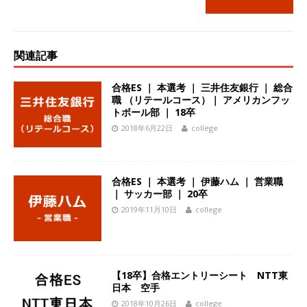
[ 2026年5月14日 ]
【 28卒｜営業職向けオープ
ンカンパニー 】世界トップシェアの半導体技術
関連記事
を持つグローバルメーカー ｜ 年間休日129日・
土日祝完全休み ｜ 売上高1,138億円 ｜ プライム
合格ES ｜ 本選考 ｜ 三井住友銀行 ｜ 総合
職 （リテールコース）｜ アメリカンフッ
上場 ｜ 新電元工業
体育会積極採用企業
トボール部 ｜ 18卒
[ 2026年5月14日 ]
【 28卒 ｜ 適性検査合否免
2018年6月22日
college
除・面接確約!! ｜ 1dayインターンあり 】 東京勤
務限定 ｜ 世界No.1の不動産投資市場東京で投資
合格ES ｜ 本選考 ｜ 伊藤ハム ｜ 営業職
｜ サッカー部 ｜ 20卒
住宅販売をリードする企業 ｜ 土地仕入れから物
2019年11月10日
college
件販売までを担う ｜ 平均年収809万 ｜ 年間休日
130日・土日祝完全休み ｜ スタンダード上場 ｜
明豊エンタープライズ
体育会積極採用企業
【18卒】合格エントリーシート NTT東
日本 空手
[ 2026年5月14日 ]
【 28卒 ｜ オープンカンパニ
2018年10月26日
college