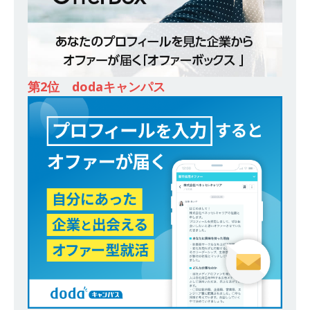
登竜門!! 満足度98％のインターン 】 東京勤務・
転勤なし ｜ 文系IT未経験でもOK ｜ 新卒の3年以
内昇進率91％ ｜ IT社会の今まさに求められてい
るベンチャー企業 ｜ 新卒2年目で1,000万円越え
第2位 dodaキャンパス
目指せる!! ｜ データX
体育会積極採用企業
[ 2026年5月13日 ]
【 28卒 ｜ 仕事の全容を知れ
るオープンカンパニー 】 大林グループ ｜ 全国規
模の重要施設の建設に携わるサブコン ｜ 環境保
全や脱炭素社会の実現にも貢献 ｜ 初任給28万
+各手当 ｜ 年間休日125日 ｜ オーク設備工業
体育会積極採用企業
[ 2026年5月13日 ]
【 28卒 ｜ 建築プロセスの一
部を体験できるイベント開催 】香川・大阪勤務
｜ 四国・関東エリアで圧倒的な存在感を誇る総