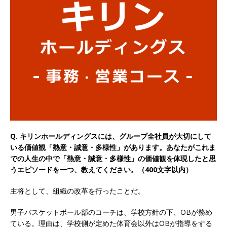
以上営業増益を達成 ｜ プライム上場 ｜ カプコン
体育会積極採用企業
[ 2026年5月15日 ]
【 28卒 ｜ 早期選考直結型の
インターン!! 】 M&A仲介業 ｜ 入社2年目の参考
年収1,631万円 ｜ 設立以降連続売上増 ｜ 土日祝
完全休み ｜ プライム上場 ｜ M&A総合研究所
体育会積極採用企業
Q. キリンホールディングスには、グループ全社員が大切にして
[ 2026年5月15日 ]
【 28卒 ｜ インターンシップ
いる価値観「熱意・誠意・多様性」があります。あなたがこれま
参加者は書類選考・一次面接免除 】 M&A総研の
での人生の中で「熱意・誠意・多様性」の価値観を体現したと思
うエピソードを一つ、教えてください。（400文字以内）
グループ企業 ｜ 日本トップレベルの企業へ幅広
いコンサルを行う ｜ スタートアップの成長性×
主将として、組織の改革を行ったことだ。
大手グループとしての安定性バツグン ｜ 年収
男子バスケットボール部のコーチは、学校方針の下、OBが務め
ている。理由は、学校側が定めた体育会以外はOBが指導をする
500万スタート ｜ 土日祝休み ｜ 東京勤務 ｜ ク