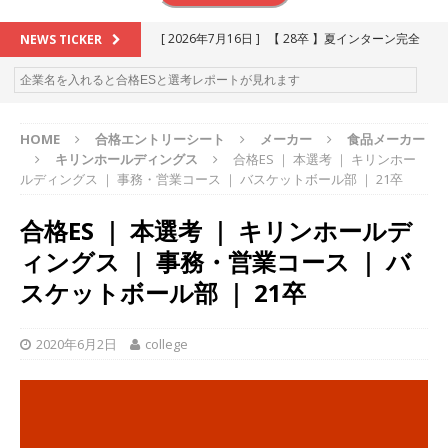
[ 2026年7月16日 ]
【 28卒 】夏インターン完全
NEWS TICKER
攻略セミナー ｜ 予約フォーム
お勧めイベン
ト
HOME
合格エントリーシート
メーカー
食品メーカー
[ 2026年6月13日 ]
≪ 27卒 ≫アスキヤリ個人相
キリンホールディングス
合格ES ｜ 本選考 ｜ キリンホー
談｜予約フォーム
お勧めイベント
ルディングス ｜ 事務・営業コース ｜ バスケットボール部 ｜ 21卒
[ 2026年5月17日 ]
≪ 2027卒 ≫ 今すぐ受けられ
合格ES ｜ 本選考 ｜ キリンホールデ
る優良企業一覧（26社）
体育会積極採用企業
ィングス ｜ 事務・営業コース ｜ バ
[ 2026年5月16日 ]
【 2028卒 】 今すぐ受けられ
スケットボール部 ｜ 21卒
る優良企業一覧（15社）
体育会積極採用企業
2020年6月2日
college
[ 2026年5月15日 ]
【 28卒 ｜ カプコンが体育会
学生を求めアスキヤリ限定イベント開催!! 】 世界
230以上の国・地域で愛される日本屈指のゲーム
メーカー ｜ 9期連続の最高益・11期連続の10%