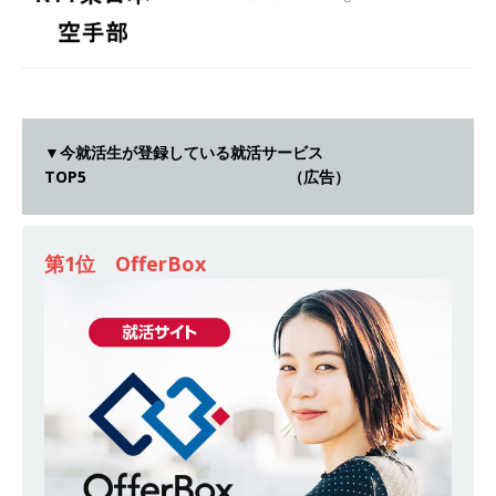
ー｜東京勤務・転勤なし ｜ 文理不問 】 7期連続
200％増収!! ｜ 様々な業界の知識・スキルを身に
付けることが可能 ｜ データ分析のエキスパート
としてクライアントの課題を解決 ｜ 土日祝完全
▼今就活生が登録している就活サービス
休み ｜ データアナリティクスラボ
体育会積
TOP5 （広告）
極採用企業
[ 2026年5月14日 ]
【 28卒 ｜ 東京勤務・転勤な
第1位 OfferBox
し 】 食品・生鮮業界に特化した人材紹介サービ
スを提供するベンチャー企業 ｜ 設立から毎年黒
字経営。売上は常に右肩上がり ｜ 未経験から営
業として成長・収入アップが目指せる環境 ｜ オ
イシル
体育会積極採用企業
[ 2026年5月13日 ]
【 28卒 ｜ トップ企業内定の