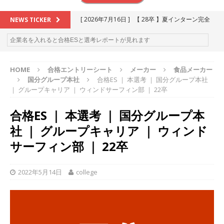
[ 2026年7月16日 ]
【 28卒 】夏インターン完全
NEWS TICKER
攻略セミナー ｜ 予約フォーム
お勧めイベン
ト
HOME
合格エントリーシート
メーカー
食品メーカー
[ 2026年6月13日 ]
≪ 27卒 ≫アスキヤリ個人相
国分グループ本社
合格ES ｜ 本選考 ｜ 国分グループ本社
談｜予約フォーム
お勧めイベント
｜ グループキャリア ｜ ウィンドサーフィン部 ｜ 22卒
[ 2026年5月17日 ]
≪ 2027卒 ≫ 今すぐ受けられ
合格ES ｜ 本選考 ｜ 国分グループ本
る優良企業一覧（26社）
体育会積極採用企業
社 ｜ グループキャリア ｜ ウィンド
[ 2026年5月16日 ]
【 2028卒 】 今すぐ受けられ
サーフィン部 ｜ 22卒
る優良企業一覧（18社）
体育会積極採用企業
2022年5月14日
college
[ 2026年5月15日 ]
【 28卒 ｜ カプコンが体育会
学生を求めアスキヤリ限定イベント開催!! 】 世界
230以上の国・地域で愛される日本屈指のゲーム
メーカー ｜ 9期連続の最高益・11期連続の10%