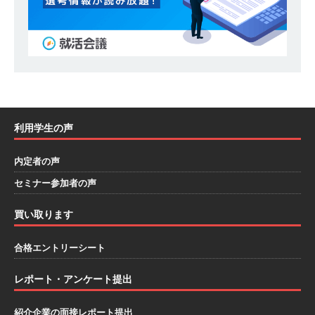
模の重要施設の建設に携わるサブコン ｜ 環境保
全や脱炭素社会の実現にも貢献 ｜ 初任給28万
+各手当 ｜ 年間休日125日 ｜ オーク設備工業
体育会積極採用企業
[ 2026年5月13日 ]
【 28卒 ｜ 建築プロセスの一
利用学生の声
部を体験できるイベント開催 】香川・大阪勤務
｜ 四国・関東エリアで圧倒的な存在感を誇る総
内定者の声
セミナー参加者の声
合建設会社（ゼネコン） ｜ 充実の福利厚生・資
格手当・資格取得支援制度あり ｜ 年間休日123
買い取ります
日 ｜ 創立以来74年間黒字経営 ｜ 合田工務店
合格エントリーシート
体育会積極採用企業
レポート・アンケート提出
[ 2026年5月12日 ]
【 28卒 ｜ 愛知勤務・転勤な
し 】 自動車生産に欠かせない部品を独自のノウ
紹介企業の面接レポート提出