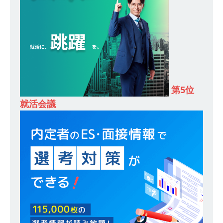
し 】 食品・生鮮業界に特化した人材紹介サービ
スを提供するベンチャー企業 ｜ 設立から毎年黒
字経営。売上は常に右肩上がり ｜ 未経験から営
業として成長・収入アップが目指せる環境 ｜ オ
イシル
体育会積極採用企業
第5位
[ 2026年5月13日 ]
【 28卒 ｜ トップ企業内定の
就活会議
登竜門!! 満足度98％のインターン 】 東京勤務・
転勤なし ｜ 文系IT未経験でもOK ｜ 新卒の3年以
内昇進率91％ ｜ IT社会の今まさに求められてい
るベンチャー企業 ｜ 新卒2年目で1,000万円越え
目指せる!! ｜ データX
体育会積極採用企業
[ 2026年5月13日 ]
【 28卒 ｜ 仕事の全容を知れ
るオープンカンパニー 】 大林グループ ｜ 全国規