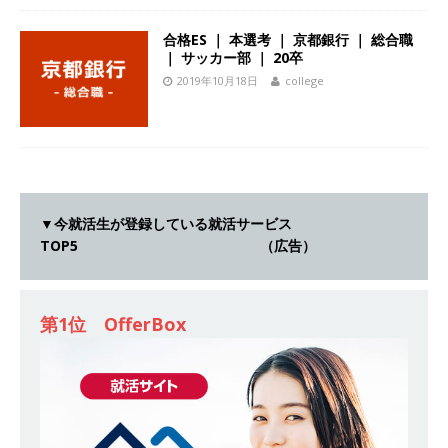
[ 2026年5月14日 ]
【 28卒 ｜ 不動産・営業を知
合格ES ｜ 本選考 ｜ 京都銀行 ｜ 総合職
れる仕事体験開催 】大阪勤務・転勤なし ｜ 関西
｜ サッカー部 ｜ 20卒
2019年10月18日
college
知名度抜群の総合不動産会社 ｜ マンション販売
戸数近畿圏第3位 ｜ 初任給30万+手当、1年目で
年収1,000万も目指せる ｜ 年間休日120～125日
｜ エスリード
体育会積極採用企業
[ 2026年5月14日 ]
【 28卒 ｜ 30分のオンライン
▼今就活生が登録している就活サービス
TOP5 （広告）
業界研究・企業説明会 】 世界最大級の金融サー
ビス機関 ｜ BtoBtoCの代理店営業 ｜ 20代で年
第1位 OfferBox
収1,000万円目指せる ｜ 賞与年4回・年間休日
120日以上 ｜ ジブラルタ生命
体育会積極採用
企業
[ 2026年5月14日 ]
【 28卒｜営業職向けオープ