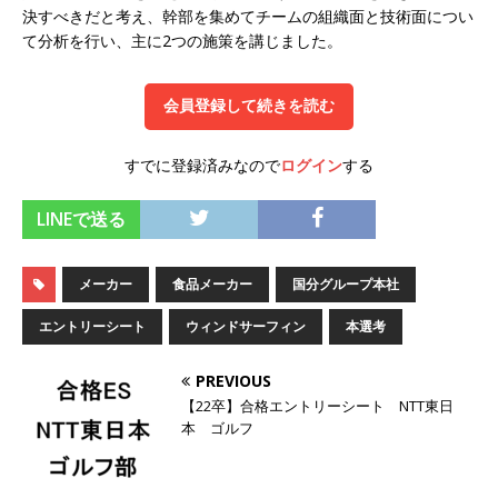
決すべきだと考え、幹部を集めてチームの組織面と技術面につい
オンツ・コンサルティング
体育会積極採用企
て分析を行い、主に2つの施策を講じました。
業
[ 2026年5月14日 ]
【 28卒 ｜ ES自動合格!! 】 文
会員登録して続きを読む
理不問 ｜ 世界中のシェア約80％・国内シェア
すでに登録済みなので
ログイン
する
50％以上の製品保有!! ｜ 一眼レフ大手メーカー
LINEで送る
全てと取引する国内トップシェアのマグネシウム
部品製造メーカー ｜ 賞与前年度実績6.5ヵ月・平
メーカー
食品メーカー
国分グループ本社
均6ヶ月以上 ｜ ミツワ電機工業
体育会積極採
エントリーシート
ウィンドサーフィン
本選考
用企業
[ 2026年5月14日 ]
【 28卒 ｜ 書類選考自動合
PREVIOUS
【22卒】合格エントリーシート NTT東日
格!! 】 需要が伸び続ける安定したリフォーム業界
本 ゴルフ
の専門商社 ｜ 大手メーカーとも取引多数!! ｜ 30
歳までは個人の成績に関わらず昇給を約束 ｜ ソ