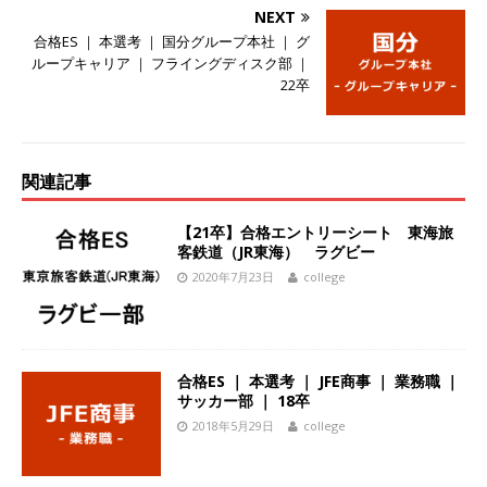
NEXT
ーゴー
体育会積極採用企業
合格ES ｜ 本選考 ｜ 国分グループ本社 ｜ グ
[ 2026年5月14日 ]
【 28卒 】 NTTドコモグルー
ループキャリア ｜ フライングディスク部 ｜
22卒
プと電通グループの傘下 ｜ 初任給40万 ｜ 人よ
り速く、高い成長を求める人には超魅力的な挑戦
環境!! ｜ 日本で初めてインターネット広告事業を
関連記事
始めたパイオニア企業 ｜ CARTA HOLDINGS
【21卒】合格エントリーシート 東海旅
体育会積極採用企業
客鉄道（JR東海） ラグビー
2020年7月23日
college
[ 2026年5月14日 ]
【 28卒 ｜ 体験型インターン
シップ 】スタンダード上場 ｜ 業界No.1 企業医
療機関向け広告・人材営業 ｜ 未経験からコンサ
合格ES ｜ 本選考 ｜ JFE商事 ｜ 業務職 ｜
ル、マーケティング、ブランディングが経験でき
サッカー部 ｜ 18卒
2018年5月29日
college
る ｜ 土日祝休み ｜ 年間休日124日 ｜ ギミック
体育会積極採用企業