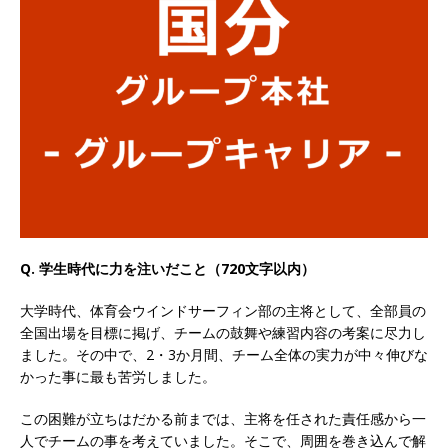
以上営業増益を達成 ｜ プライム上場 ｜ カプコン
体育会積極採用企業
[ 2026年5月15日 ]
【 28卒 ｜ 早期選考直結型の
インターン!! 】 M&A仲介業 ｜ 入社2年目の参考
年収1,631万円 ｜ 設立以降連続売上増 ｜ 土日祝
完全休み ｜ プライム上場 ｜ M&A総合研究所
体育会積極採用企業
Q. 学生時代に力を注いだこと（720文字以内）
[ 2026年5月15日 ]
【 28卒 ｜ インターンシップ
参加者は書類選考・一次面接免除 】 M&A総研の
大学時代、体育会ウインドサーフィン部の主将として、全部員の
全国出場を目標に掲げ、チームの鼓舞や練習内容の考案に尽力し
グループ企業 ｜ 日本トップレベルの企業へ幅広
ました。その中で、2・3か月間、チーム全体の実力が中々伸びな
いコンサルを行う ｜ スタートアップの成長性×
かった事に最も苦労しました。
大手グループとしての安定性バツグン ｜ 年収
この困難が立ちはだかる前までは、主将を任された責任感から一
人でチームの事を考えていました。そこで、周囲を巻き込んで解
500万スタート ｜ 土日祝休み ｜ 東京勤務 ｜ ク