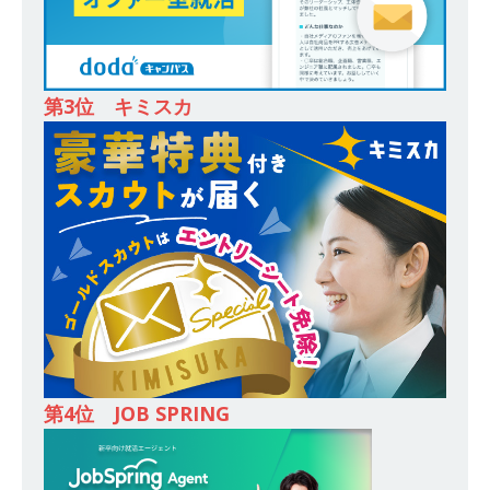
務・転勤なし ｜ 投資用住宅販売をリードする企
業が手がける賃貸アパート・マンションの管理を
行う ｜ 年間休日125日以上 ｜ 不動産業ではレア
第3位 キミスカ
な私服出社OK ｜ 土日祝完全休み ｜ スタンダー
ド上場 明豊エンタープライズグループ ｜ 明豊プ
ロパティーズ
体育会積極採用企業
[ 2026年5月14日 ]
【 28卒 ｜ オープンカンパニ
ー｜東京勤務・転勤なし ｜ 文理不問 】 7期連続
200％増収!! ｜ 様々な業界の知識・スキルを身に
付けることが可能 ｜ データ分析のエキスパート
としてクライアントの課題を解決 ｜ 土日祝完全
第4位 JOB SPRING
休み ｜ データアナリティクスラボ
体育会積
極採用企業
[ 2026年5月14日 ]
【 28卒 ｜ 東京勤務・転勤な