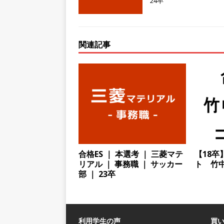
24卒
情報収集が可能!! ｜ 平均年
｜ 私服OK
お勧めイベン
[ 2025年8月8日 ]
≪ 27卒
関連記事
｜ 都市のライフラインを最前線
創建
体育会積極採用企業
[ 2025年8月8日 ]
≪ 27卒
作る膜加工メーカー ｜ 年間休
[ 2025年8月8日 ]
≪ 27卒
｜ 不動産業の全てを手掛ける
合格ES ｜ 本選考 ｜ 三菱マテ
【18
行う兵庫県下企業の中でTO
リアル ｜ 事務職 ｜ サッカー
ト 竹
部 ｜ 23卒
[ 2025年8月8日 ]
≪ 27
｜ 中小企業への資金調達などの
ピーエムジー
体育会積極
利用学生の声
買