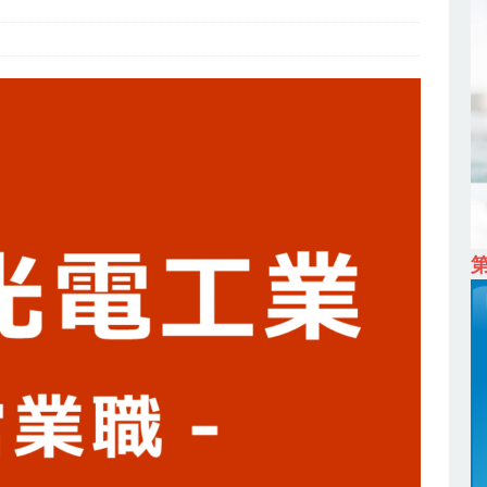
ム上場 ｜ カプコン
体育会積極採用企業
 ｜ 早期選考直結型のインターン!! 】 M&A仲介業 ｜ 入社2年目の参考
降連続売上増 ｜ 土日祝完全休み ｜ プライム上場 ｜ M&A総合研究所
卒 ｜ インターンシップ参加者は書類選考・一次面接免除 】 M&A総研の
プレベルの企業へ幅広いコンサルを行う ｜ スタートアップの成長性×大
ン ｜ 年収500万スタート ｜ 土日祝休み ｜ 東京勤務 ｜ クオン
育会積極採用企業
卒 】 NTTドコモグループと電通グループの傘下 ｜ 初任給40万 ｜ 人より
は超魅力的な挑戦環境!! ｜ 日本で初めてインターネット広告事業を始
 HOLDINGS
体育会積極採用企業
卒 ｜ 体験型インターンシップ 】スタンダード上場 ｜ 業界No.1 企業医療
 未経験からコンサル、マーケティング、ブランディングが経験できる