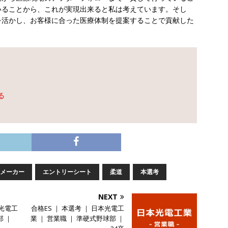
会学生限定 】 企業の詳細分析 AI活用アスキヤリセミナー ｜ 周りと差
いることから、これが実現出来ると私は考えています。そし
を活かし、お客様に合った医療体制を提案することで貢献した
ーム
お勧めイベント
会学生限定 】何から始める？就活準備まるわかりアスキヤリセミナ
勧めイベント
会学生限定 】人事が教える後悔しない企業選びアスキヤリセミナー ｜
ント
る
 28卒 ｜ 文理不問 ｜ 5/16＠zoom 】 世界・国内トップレベル企業多
社！効率的に業界研究ができる ｜ インターン選考に向けた36社合説 ｜ 入
 27卒 ｜ 2/18@新宿 ｜ 入退室自由 ≫ アスキヤリ限定特典 企業分析
メーカー
エントリーシート
柔道
本選考
日で10社以上の業界・企業研究が可能!! ｜ 平均年収2,000万超の企業も
NEXT
かる20社合説 ｜ 私服OK
お勧めイベント
本光電工
合格ES ｜ 本選考 ｜ 日本光電工
 28卒 ｜ 6/7@梅田 ｜ 入退室自由 】 1日で10社以上の業界・企業の
部 ｜
業 ｜ 営業職 ｜ 準硬式野球部 ｜