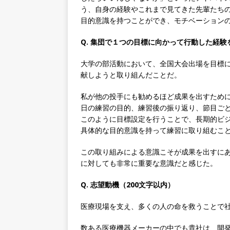
う、自身の経験やこれまで見てきた先輩たち
[ 2026年5月13日 ]
【 28
目的意識を持つことができ、モチベーション
｜ 四国・関東エリアで圧倒
Q. 集団で１つの目標に向かって行動した経験
手当・資格取得支援制度あり 
大学の部活動において、全国大会出場を目標
会積極採用企業
献しようと取り組んだことだ。
[ 2026年5月12日 ]
【 28
私が他の投手にも勧めるほど成果を出すため
ハウで素材から生産まで国内
日の練習の目的、練習後の振り返り、節目ご
財に成長することが可能 ｜ 
このように目標設定を行うことで、長期的ビジ
具体的な目的意識を持って練習に取り組むこ
[ 2026年5月11日 ]
≪ 27
疼痛領域から信頼の厚い老舗
この取り組みによる意識こそが成果を出すに
に対しても非常に重要な意識だと感じた。
年間休日127日・完全週休2日
Q. 志望動機（200文字以内）
[ 2026年5月10日 ]
≪ 27
料を提供する老舗メーカー ｜
医療現場を支え、多くの人の命を救うことで
末薬品
体育会積極採用企
数ある医療機器メーカーの中でも貴社は、開