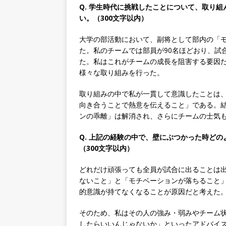
Q. 学生時代に挑戦したことについて、取り
[ 2026年5月14日 ]
【 28
い。（300文字以内）
200％増収!! ｜ 様々な
大学の部活動において、副将として部内の「
としてクライアントの課題を
た。私のチームでは部員が90名ほどおり、試
た。私はこれがチームの成長を阻害する要因
採用企業
様々な取り組みを行った。
[ 2026年5月14日 ]
【 28
取り組みの中で私が一貫して意識したことは
スを提供するベンチャー企業
向き合うことで熱意を伝えること」である。
ンの乖離」は解消され、さらにチームの士気
として成長・収入アップが目
[ 2026年5月13日 ]
【 28
Q. 上記の経験の中で、壁にぶつかった時ど
（300文字以内）
転勤なし ｜ 文系IT未経験で
るベンチャー企業 ｜ 新卒2年
どれだけ頑張っても全員が試合に出ることは
ないこと」と「モチベーションが落ちること
[ 2026年5月13日 ]
【 28
的意識が持てなくなることが原因だと考えた
模の重要施設の建設に携わるサ
そのため、私はその人の強み・弱みやチーム
手当 ｜ 年間休日125日 ｜
したらいいんじゃないか」といったアドバイ