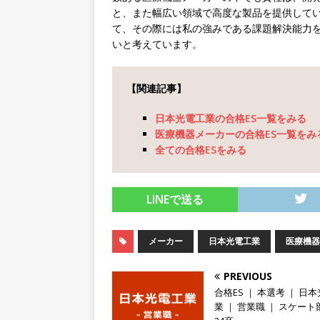
[ 2026年1月26日 ]
【 体育
と、また幅広い領域で高度な製品を提供して
て、その際には私の強みである課題解決能力
をつけられる!! ｜ 予約フォ
いと考えています。
[ 2026年1月13日 ]
【 体育
ー！ ｜ 予約フォーム
お
【関連記事】
[ 2026年1月12日 ]
【 体育
日本光電工業の合格ES一覧をみる
予約フォーム
お勧めイベ
医療機器メーカーの合格ES一覧をみ
全ての合格ESをみる
[ 2026年1月9日 ]
（終了）【
数参加!! ｜ 1日で最大12
LINEで送る
退室自由
お勧めイベント
[ 2026年1月9日 ]
（終了）≪
メーカー
日本光電工業
医療機器
レポートプレゼント!! ｜ 1
PREVIOUS
参加あり ｜ 業界の全体像がわ
合格ES ｜ 本選考 ｜ 日
[ 2026年1月8日 ]
（終了）【
業 ｜ 営業職 ｜ スケート