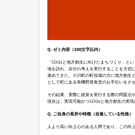
｜ 土日祝休み ｜ 年間休日1
[ 2026年5月14日 ]
【 28
知名度抜群の総合不動産会社 
収1,000万も目指せる ｜ 年
[ 2026年5月14日 ]
【 28
Q. ゼミ内容（300文字以内）
ビス機関 ｜ BtoBtoCの代
日以上 ｜ ジブラルタ生命
「SDGsと地方創生に向けたまちづくり」と
地を訪れ、自分の考えを実行することを大切
[ 2026年5月14日 ]
【 28
進めてきた。小川町の町役場の方に地方創生とS
として町にある有機野菜食堂のお手伝いをさ
持つグローバルメーカー ｜ 年
｜ 新電元工業
体育会積極
その結果、実際に政策を実行する際の問題点
現在は、実現可能かつSDGsと地方創生の実
[ 2026年5月14日 ]
【 28卒
限定 ｜ 世界No.1の不動
Q. ご自身の長所や特徴（自覚している性格）
販売までを担う ｜ 平均年収8
人より高い向上心のある人間であり、この向
豊エンタープライズ
体育