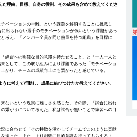
組んだ理由、目標、自身の役割、その成果も含めて教えてくださ
卒 ｜ オープンカンパニー｜東京勤務・転勤なし ｜ 文理不問 】 7期連続
業界の知識・スキルを身に付けることが可能 ｜ データ分析のエキスパート
モチベーションの乖離」という課題を解消することに挑戦し
解決 ｜ 土日祝完全休み ｜ データアナリティクスラボ
体育会積極
合に出られない選手のモチベーションが低いという課題があっ
だと考え、「メンバー全員が同じ熱量を持つ組織」を目標に
卒 ｜ 東京勤務・転勤なし 】 食品・生鮮業界に特化した人材紹介サービ
、「練習への明確な目的意識を持たせること」と「一人一人と
 ｜ 設立から毎年黒字経営。売上は常に右肩上がり ｜ 未経験から営業
結果として、この取り組みにより課題であった「モチベーショ
も上がり、チームの成績向上にも繋がったと感じている。
指せる環境 ｜ オイシル
体育会積極採用企業
卒 ｜ トップ企業内定の登竜門!! 満足度98％のインターン 】 東京勤務・
のように考えて行動し、成果に結びつけたか教えてください。
もOK ｜ 新卒の3年以内昇進率91％ ｜ IT社会の今まさに求められてい
目で1,000万円越え目指せる!! ｜ データX
体育会積極採用企業
出来ないという現実に難しさを感じた。その際、「試合に出れ
」の繋がりについて考えた。私は試合が無いことで練習への目
卒 ｜ 仕事の全容を知れるオープンカンパニー 】 大林グループ ｜ 全国規
。
ブコン ｜ 環境保全や脱炭素社会の実現にも貢献 ｜ 初任給28万+各
状況に合わせて「その特徴を活かしてチームでこのように貢献
 オーク設備工業
体育会積極採用企業
スを送った。また、より明確に目的意識を持ってもらえるよ