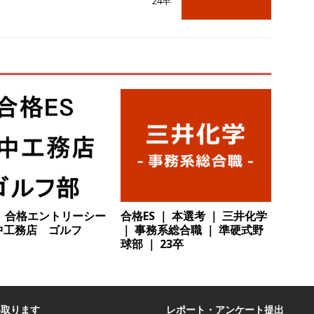
24卒
収1,000万以上の企業参加あり ｜ 人気IT業界の全体像がわかる26社合説
ト
 ｜ 文理不問!! ≫ JFEグループの一員 ｜ 東京ガス認定のスーパー工事会社
で支える ｜ 首都圏勤務 ｜ 土日祝休み ｜ 年間休日120日 ｜ あすか
 ｜ ES自動合格!! ≫ 国内リーディングカンパニー ｜ 東京ドームの屋根を
日123日以上 ｜ 土日完全休み ｜ 太陽工業
体育会積極採用企業
 ｜ 兵庫・大阪勤務限定 ≫ アスキヤリからの応募で書類選考自動合格!!
プロ集団 ｜ 20代から年収1,000万以上実現可能 ｜ 不動産売買事業を
卒】合格エントリーシー
合格ES ｜ 本選考 ｜ 三井化学
Pクラス ｜ エストコーポレーション
体育会積極採用企業
中工務店 ゴルフ
｜ 事務系総合職 ｜ 準硬式野
球部 ｜ 23卒
卒 ≫モルガン・スタンレーからも高く評価される信頼性バツグンの企業
サポートを行う ｜ 2年目で年収1,000万も狙える ｜ 土日祝休み ｜
採用企業
い取ります
レポート・アンケート提出