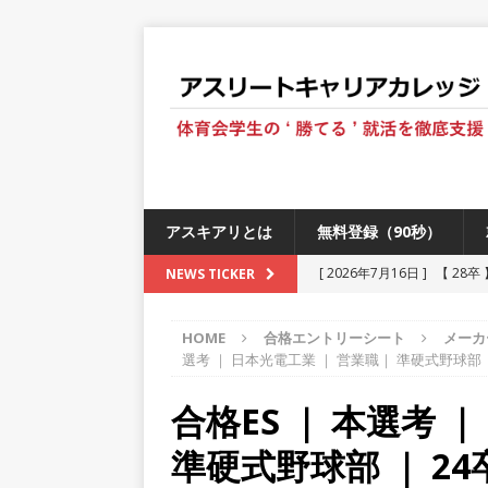
アスキアリとは
無料登録（90秒）
[ 2026年7月16日 ]
【 28
NEWS TICKER
[ 2026年6月13日 ]
≪ 27
HOME
合格エントリーシート
メーカ
[ 2026年5月17日 ]
≪ 20
選考 ｜ 日本光電工業 ｜ 営業職｜ 準硬式野球部 ｜
[ 2026年5月16日 ]
【 20
合格ES ｜ 本選考 
[ 2026年5月15日 ]
【 28
準硬式野球部 ｜ 24
230以上の国・地域で愛され