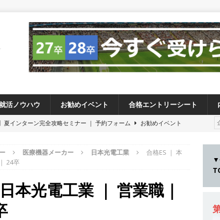
就活ノウハウ
お勧めイベント
合格エントリーシート
卒 】夏インターン完全攻略セミナー ｜ 予約フォーム
お勧めイベント
卒 ≫アスキヤリ個人相談｜予約フォーム
お勧めイベント
ー
医療機器メーカー
日本光電工業
合格ES ｜ 本
27卒 ≫ 今すぐ受けられる優良企業一覧（26社）
体育会積極採用企業
▼
 24卒
28卒 】 今すぐ受けられる優良企業一覧（15社）
体育会積極採用企業
｜ 日本光電工業 ｜ 営業職｜
卒 ｜ カプコンが体育会学生を求めアスキヤリ限定イベント開催!! 】 世界
卒
る日本屈指のゲームメーカー ｜ 9期連続の最高益・11期連続の10%以
第