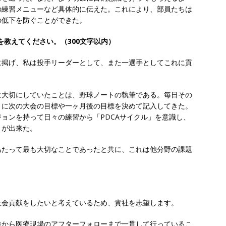
の練習メニューなど具体的に伝えた。これにより、部員たちは
卒 ｜ 建築プロセスの一部を体験できるイベント開催 】香川・大阪勤務
の低下を防ぐことができた。
的な存在感を誇る総合建設会社（ゼネコン） ｜ 充実の福利厚生・資格
を教えてください。（300文字以内）
｜ 年間休日123日 ｜ 創立以来74年間黒字経営 ｜ 合田工務店
体育
に掲げ、私は投手リーダーとして、また一選手としてこれに貢
卒 ｜ 愛知勤務・転勤なし 】 自動車生産に欠かせない部品を独自のノウ
に大切にしていたことは、野球ノートの執筆である。毎日その
で唯一一貫生産する鋼材加工メーカー ｜ 幅広くマルチに活躍する人
とに次の大会の目標や一ヶ月後の目標を決めて記入してきた。
住宅手当有 ｜ スチールテック
体育会積極採用企業
ョンを持って日々の練習から「PDCAサイクル」を意識し、
とが出来た。
卒 ｜ ES・適性検査自動合格で一次確約!! ≫説明会最終開催!｜ 整形外科・
製薬メーカー ｜ 1人1人に合わせたキャリアを築ける可能性あり ｜
あたって最も大切なことであったと共に、これは他分野の課題
制 ｜ 創業87年 ｜ 日本臓器製薬
体育会積極採用企業
卒 ≫ 大手医薬品や食品メーカー向けに世界から輸入した生薬・漢方原材
 業界トップクラスのシェア ｜ 財務基盤の安定感バツグン ｜ 日本粉
社会貢献をしたいと考えているため、貴社を志望します。
業
発から医療現場のアフターフォローまで一貫して行っているこ