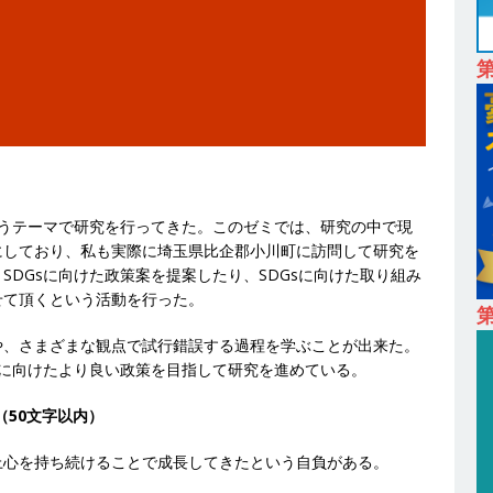
24日 ｜ ギミック
体育会積極採用企業
卒 ｜ 不動産・営業を知れる仕事体験開催 】大阪勤務・転勤なし ｜ 関西
｜ マンション販売戸数近畿圏第3位 ｜ 初任給30万+手当、1年目で年
間休日120～125日 ｜ エスリード
体育会積極採用企業
卒 ｜ 30分のオンライン業界研究・企業説明会 】 世界最大級の金融サー
理店営業 ｜ 20代で年収1,000万円目指せる ｜ 賞与年4回・年間休日120
体育会積極採用企業
いうテーマで研究を行ってきた。このゼミでは、研究の中で現
にしており、私も実際に埼玉県比企郡小川町に訪問して研究を
卒｜営業職向けオープンカンパニー 】世界トップシェアの半導体技術を
DGsに向けた政策案を提案したり、SDGsに向けた取り組み
せて頂くという活動を行った。
間休日129日・土日祝完全休み ｜ 売上高1,138億円 ｜ プライム上場
第
採用企業
や、さまざまな観点で試行錯誤する過程を学ぶことが出来た。
現に向けたより良い政策を目指して研究を進めている。
 ｜ 適性検査合否免除・面接確約!! ｜ 1dayインターンあり 】 東京勤務
産投資市場東京で投資住宅販売をリードする企業 ｜ 土地仕入れから物件
（50文字以内）
09万 ｜ 年間休日130日・土日祝完全休み ｜ スタンダード上場 ｜ 明
上心を持ち続けることで成長してきたという自負がある。
会積極採用企業