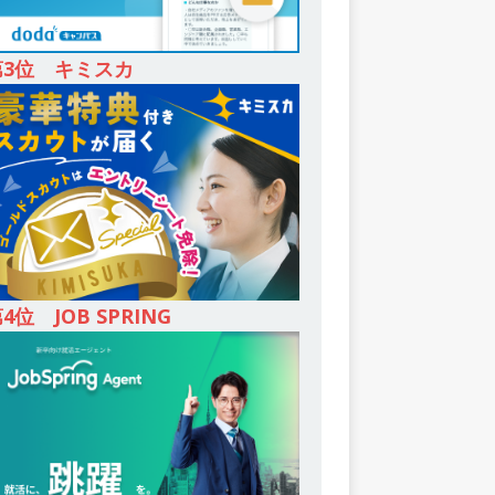
第3位 キミスカ
4位 JOB SPRING