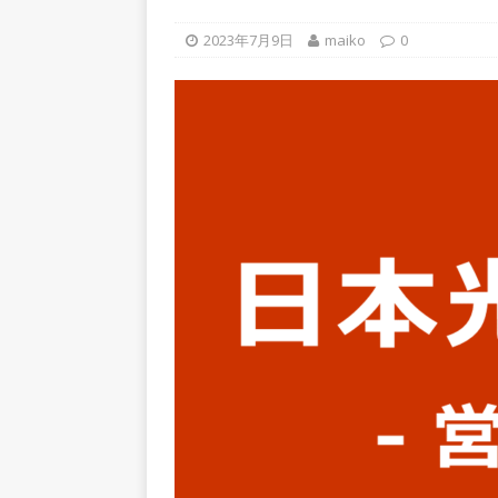
上営業増益を達成 ｜ プライ
2023年7月9日
maiko
0
[ 2026年5月15日 ]
【 28卒
年収1,631万円 ｜ 設立以
体育会積極採用企業
[ 2026年5月15日 ]
【 28
グループ企業 ｜ 日本トッ
手グループとしての安定性バツグ
ツ・コンサルティング
体
[ 2026年5月14日 ]
【 28
速く、高い成長を求める人に
めたパイオニア企業 ｜ CARTA
[ 2026年5月14日 ]
【 28
機関向け広告・人材営業 ｜