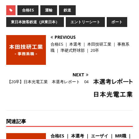
始めたパイオニア企業 ｜ CARTA HOLDINGS
合格ES
運輸
鉄道
体育会積極採用企業
東日本旅客鉄道（JR東日本）
エントリーシート
ボート
[ 2026年5月14日 ]
【 28卒 ｜ 体験型インターン
PREVIOUS
シップ 】スタンダード上場 ｜ 業界No.1 企業医
合格ES ｜ 本選考 ｜ 本田技研工業 ｜ 事務系
療機関向け広告・人材営業 ｜ 未経験からコンサ
職 ｜ 準硬式野球部 ｜ 20卒
ル、マーケティング、ブランディングが経験でき
る ｜ 土日祝休み ｜ 年間休日124日 ｜ ギミック
NEXT
体育会積極採用企業
【20卒】日本光電工業 本選考レポート 04
[ 2026年5月14日 ]
【 28卒 ｜ 不動産・営業を知
れる仕事体験開催 】大阪勤務・転勤なし ｜ 関西
知名度抜群の総合不動産会社 ｜ マンション販売
関連記事
戸数近畿圏第3位 ｜ 初任給30万+手当、1年目で
年収1,000万も目指せる ｜ 年間休日120～125日
合格ES ｜ 本選考 ｜ エーザイ ｜ MR職 ｜