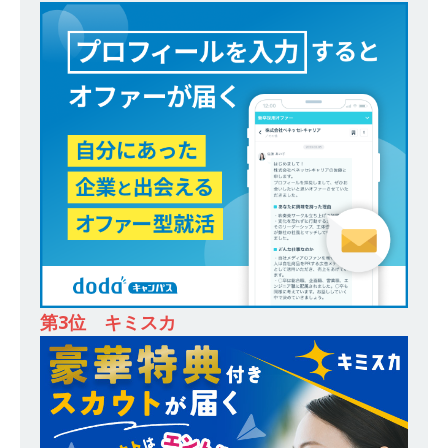
[ 2026年5月14日 ]
【 28卒 ｜ 東京勤務・転勤な
し 】 食品・生鮮業界に特化した人材紹介サービ
スを提供するベンチャー企業 ｜ 設立から毎年黒
字経営。売上は常に右肩上がり ｜ 未経験から営
業として成長・収入アップが目指せる環境 ｜ オ
イシル
体育会積極採用企業
[ 2026年5月13日 ]
【 28卒 ｜ トップ企業内定の
登竜門!! 満足度98％のインターン 】 東京勤務・
転勤なし ｜ 文系IT未経験でもOK ｜ 新卒の3年以
内昇進率91％ ｜ IT社会の今まさに求められてい
第3位 キミスカ
るベンチャー企業 ｜ 新卒2年目で1,000万円越え
目指せる!! ｜ データX
体育会積極採用企業
[ 2026年5月13日 ]
【 28卒 ｜ 仕事の全容を知れ
るオープンカンパニー 】 大林グループ ｜ 全国規