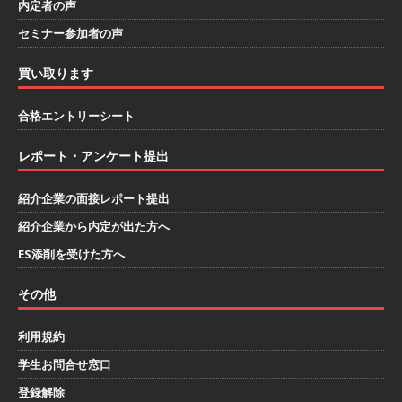
内定者の声
のシェア ｜ 財務基盤の安定感バツグン ｜ 日本粉
セミナー参加者の声
末薬品
体育会積極採用企業
買い取ります
[ 2026年1月26日 ]
【 体育会学生限定 】 企業の
詳細分析 AI活用アスキヤリセミナー ｜ 周りと差
合格エントリーシート
をつけられる!! ｜ 予約フォーム
お勧めイベン
レポート・アンケート提出
ト
紹介企業の面接レポート提出
[ 2026年1月13日 ]
【 体育会学生限定 】何から
紹介企業から内定が出た方へ
始める？就活準備まるわかりアスキヤリセミナ
ES添削を受けた方へ
ー！ ｜ 予約フォーム
お勧めイベント
[ 2026年1月12日 ]
【 体育会学生限定 】人事が
その他
教える後悔しない企業選びアスキヤリセミナー
利用規約
｜ 予約フォーム
お勧めイベント
学生お問合せ窓口
[ 2026年1月9日 ]
（終了）【 28卒 ｜ 文理不問
登録解除