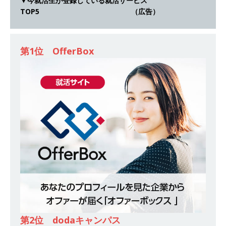
▼今就活生が登録している就活サービス
除・面接確約!! ｜ 1dayインターンあり 】 東京勤
TOP5 （広告）
務限定 ｜ 世界No.1の不動産投資市場東京で投資
住宅販売をリードする企業 ｜ 土地仕入れから物
第1位 OfferBox
件販売までを担う ｜ 平均年収809万 ｜ 年間休日
130日・土日祝完全休み ｜ スタンダード上場 ｜
明豊エンタープライズ
体育会積極採用企業
[ 2026年5月14日 ]
【 28卒 ｜ オープンカンパニ
ー｜東京勤務・転勤なし ｜ 文理不問 】 7期連続
200％増収!! ｜ 様々な業界の知識・スキルを身に
付けることが可能 ｜ データ分析のエキスパート
としてクライアントの課題を解決 ｜ 土日祝完全
休み ｜ データアナリティクスラボ
体育会積
極採用企業
第2位 dodaキャンパス