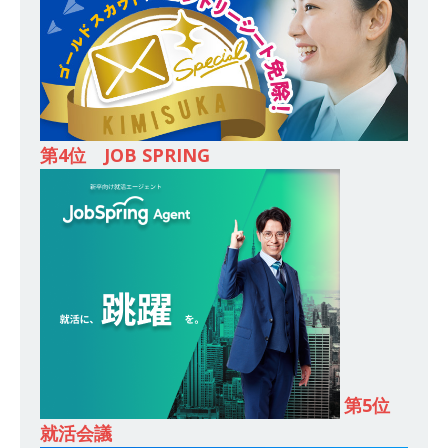
模の重要施設の建設に携わるサブコン ｜ 環境保
全や脱炭素社会の実現にも貢献 ｜ 初任給28万
+各手当 ｜ 年間休日125日 ｜ オーク設備工業
体育会積極採用企業
第4位 JOB SPRING
[ 2026年5月13日 ]
【 28卒 ｜ 建築プロセスの一
部を体験できるイベント開催 】香川・大阪勤務
｜ 四国・関東エリアで圧倒的な存在感を誇る総
合建設会社（ゼネコン） ｜ 充実の福利厚生・資
格手当・資格取得支援制度あり ｜ 年間休日123
日 ｜ 創立以来74年間黒字経営 ｜ 合田工務店
体育会積極採用企業
第5位
[ 2026年5月12日 ]
【 28卒 ｜ 愛知勤務・転勤な
就活会議
し 】 自動車生産に欠かせない部品を独自のノウ