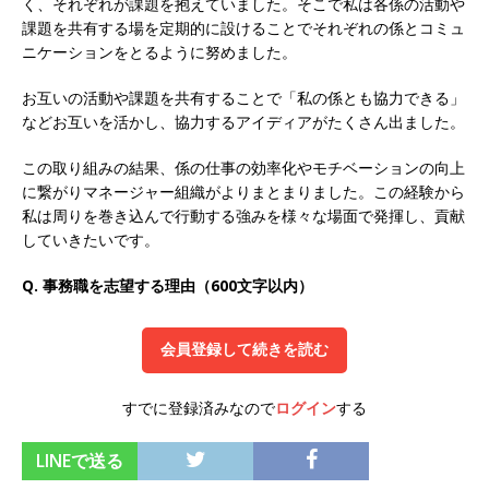
く、それぞれが課題を抱えていました。そこで私は各係の活動や
課題を共有する場を定期的に設けることでそれぞれの係とコミュ
オンツ・コンサルティング
体育会積極採用企
ニケーションをとるように努めました。
業
お互いの活動や課題を共有することで「私の係とも協力できる」
[ 2026年5月14日 ]
【 28卒 ｜ ES自動合格!! 】 文
などお互いを活かし、協力するアイディアがたくさん出ました。
理不問 ｜ 世界中のシェア約80％・国内シェア
この取り組みの結果、係の仕事の効率化やモチベーションの向上
50％以上の製品保有!! ｜ 一眼レフ大手メーカー
に繋がりマネージャー組織がよりまとまりました。この経験から
全てと取引する国内トップシェアのマグネシウム
私は周りを巻き込んで行動する強みを様々な場面で発揮し、貢献
していきたいです。
部品製造メーカー ｜ 賞与前年度実績6.5ヵ月・平
Q. 事務職を志望する理由（600文字以内）
均6ヶ月以上 ｜ ミツワ電機工業
体育会積極採
用企業
会員登録して続きを読む
[ 2026年5月14日 ]
【 28卒 】 NTTドコモグルー
プと電通グループの傘下 ｜ 初任給40万 ｜ 人よ
すでに登録済みなので
ログイン
する
り速く、高い成長を求める人には超魅力的な挑戦
LINEで送る
環境!! ｜ 日本で初めてインターネット広告事業を