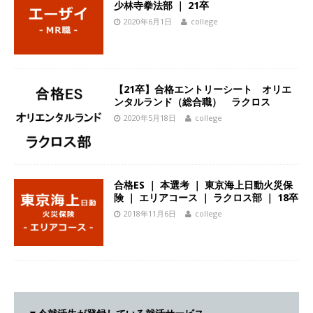
少林寺拳法部 ｜ 21卒
｜ エスリード
体育会積極採用企業
2020年6月1日
college
[ 2026年5月14日 ]
【 28卒 ｜ 30分のオンライン
業界研究・企業説明会 】 世界最大級の金融サー
ビス機関 ｜ BtoBtoCの代理店営業 ｜ 20代で年
【21卒】合格エントリーシート オリエ
ンタルランド（総合職） ラクロス
収1,000万円目指せる ｜ 賞与年4回・年間休日
2020年5月18日
college
120日以上 ｜ ジブラルタ生命
体育会積極採用
企業
[ 2026年5月14日 ]
【 28卒｜営業職向けオープ
合格ES ｜ 本選考 ｜ 東京海上日動火災保
険 ｜ エリアコース ｜ ラクロス部 ｜ 18卒
ンカンパニー 】世界トップシェアの半導体技術
2018年11月6日
college
を持つグローバルメーカー ｜ 年間休日129日・
土日祝完全休み ｜ 売上高1,138億円 ｜ プライム
上場 ｜ 新電元工業
体育会積極採用企業
[ 2026年5月14日 ]
【 28卒 ｜ 適性検査合否免