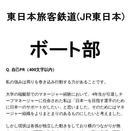
以上営業増益を達成 ｜ プライム上場 ｜ カプコン
体育会積極採用企業
[ 2026年5月15日 ]
【 28卒 ｜ 早期選考直結型の
インターン!! 】 M&A仲介業 ｜ 入社2年目の参考
年収1,631万円 ｜ 設立以降連続売上増 ｜ 土日祝
完全休み ｜ プライム上場 ｜ M&A総合研究所
体育会積極採用企業
Q. 自己PR（400文字以内）
[ 2026年5月15日 ]
【 28卒 ｜ インターンシップ
私の強みは周りを巻き込み行動する力があることです。
参加者は書類選考・一次面接免除 】 M&A総研の
大学の端艇部でのマネージャー経験において、4年生が引退しチ
グループ企業 ｜ 日本トップレベルの企業へ幅広
ーフマネージャーに任命された私は「日本一を目指す選手のため
に日本一のサポートがしたい」と思いました。そのためにはマネ
いコンサルを行う ｜ スタートアップの成長性×
ージャー組織をよりまとまりのあるものにしたいと考えました。
大手グループとしての安定性バツグン ｜ 年収
しかし現状は各係が独立した動きをしており横のつながりが無
500万スタート ｜ 土日祝休み ｜ 東京勤務 ｜ ク