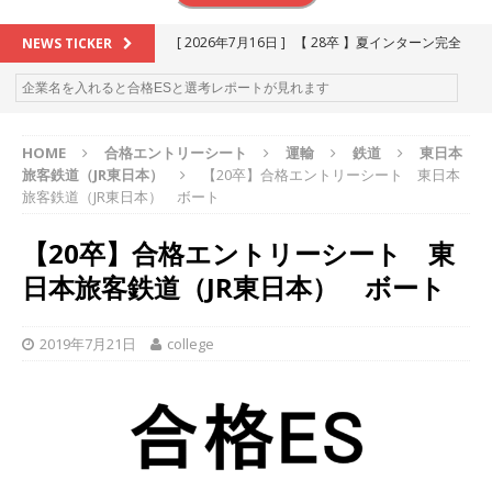
[ 2026年7月16日 ]
【 28卒 】夏インターン完全
NEWS TICKER
攻略セミナー ｜ 予約フォーム
お勧めイベン
ト
HOME
合格エントリーシート
運輸
鉄道
東日本
[ 2026年6月13日 ]
≪ 27卒 ≫アスキヤリ個人相
旅客鉄道（JR東日本）
【20卒】合格エントリーシート 東日本
談｜予約フォーム
お勧めイベント
旅客鉄道（JR東日本） ボート
[ 2026年5月17日 ]
≪ 2027卒 ≫ 今すぐ受けられ
【20卒】合格エントリーシート 東
る優良企業一覧（26社）
体育会積極採用企業
日本旅客鉄道（JR東日本） ボート
[ 2026年5月16日 ]
【 2028卒 】 今すぐ受けられ
る優良企業一覧（16社）
体育会積極採用企業
2019年7月21日
college
[ 2026年5月15日 ]
【 28卒 ｜ カプコンが体育会
学生を求めアスキヤリ限定イベント開催!! 】 世界
230以上の国・地域で愛される日本屈指のゲーム
メーカー ｜ 9期連続の最高益・11期連続の10%