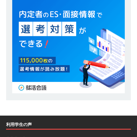
ハウで素材から生産まで国内で唯一一貫生産する
鋼材加工メーカー ｜ 幅広くマルチに活躍する人
財に成長することが可能 ｜ 住宅手当有 ｜ スチー
ルテック
体育会積極採用企業
[ 2026年5月11日 ]
≪ 27卒 ｜ ES・適性検査自動
合格で一次確約!! ≫説明会最終開催!｜ 整形外
科・疼痛領域から信頼の厚い老舗製薬メーカー
｜ 1人1人に合わせたキャリアを築ける可能性あ
り ｜ 年間休日127日・完全週休2日制 ｜ 創業87
年 ｜ 日本臓器製薬
体育会積極採用企業
[ 2026年5月10日 ]
≪ 27卒 ≫ 大手医薬品や食品
メーカー向けに世界から輸入した生薬・漢方原材
利用学生の声
料を提供する老舗メーカー ｜ 業界トップクラス