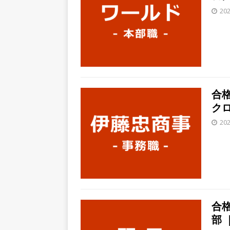
上営業増益を達成 ｜ プライ
20
[ 2026年5月15日 ]
【 28卒
年収1,631万円 ｜ 設立以
体育会積極採用企業
[ 2026年5月15日 ]
【 28
グループ企業 ｜ 日本トッ
合格
クロ
手グループとしての安定性バツグ
20
ツ・コンサルティング
体
[ 2026年5月14日 ]
【 28
速く、高い成長を求める人に
めたパイオニア企業 ｜ CARTA
[ 2026年5月14日 ]
【 28
合格
機関向け広告・人材営業 ｜
部 