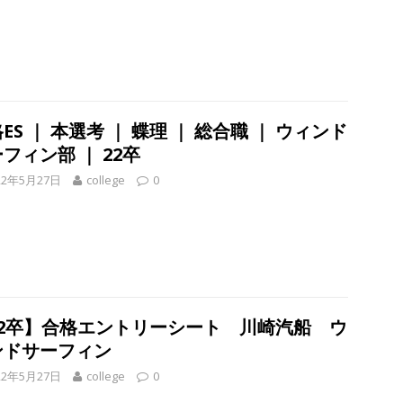
で唯一一貫生産する鋼材加工メーカー ｜ 幅広くマルチに活躍する人
住宅手当有 ｜ スチールテック
体育会積極採用企業
卒 ｜ ES・適性検査自動合格で一次確約!! ≫ 整形外科・疼痛領域から信頼
1人1人に合わせたキャリアを築ける可能性あり ｜ 年間休日127日・完
ES ｜ 本選考 ｜ 蝶理 ｜ 総合職 ｜ ウィンド
｜ 日本臓器製薬
体育会積極採用企業
フィン部 ｜ 22卒
卒 ≫ 大手医薬品や食品メーカー向けに世界から輸入した生薬・漢方原材
22年5月27日
college
0
 業界トップクラスのシェア ｜ 財務基盤の安定感バツグン ｜ 日本粉
業
会学生限定 】 企業の詳細分析 AI活用アスキヤリセミナー ｜ 周りと差
ーム
お勧めイベント
22卒】合格エントリーシート 川崎汽船 ウ
会学生限定 】何から始める？就活準備まるわかりアスキヤリセミナ
ンドサーフィン
勧めイベント
22年5月27日
college
0
会学生限定 】人事が教える後悔しない企業選びアスキヤリセミナー ｜