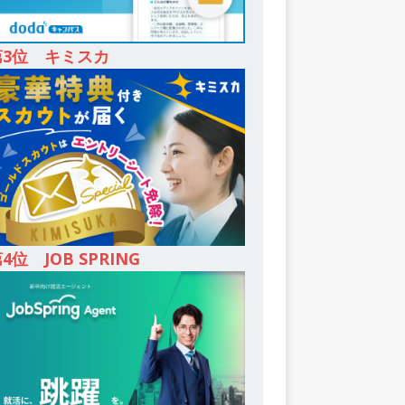
第3位 キミスカ
4位 JOB SPRING