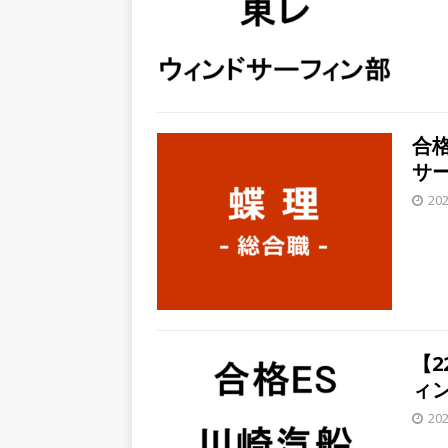
ハウで素材から生産まで国内
財に成長することが可能 ｜ 
[ 2026年5月11日 ]
≪ 27
の厚い老舗製薬メーカー ｜ 
合格
全週休2日制 ｜ 創業87年 
サー
[ 2026年5月10日 ]
≪ 27
20
料を提供する老舗メーカー ｜
末薬品
体育会積極採用企
[ 2026年1月26日 ]
【 体育
をつけられる!! ｜ 予約フォ
【
[ 2026年1月13日 ]
【 体育
ィ
ー！ ｜ 予約フォーム
お
20
[ 2026年1月12日 ]
【 体育