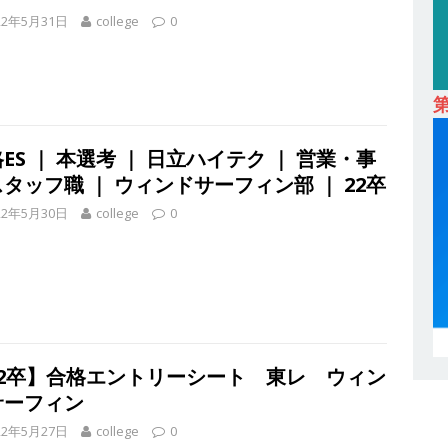
22年5月31日
college
0
 ｜ 設立から毎年黒字経営。売上は常に右肩上がり ｜ 未経験から営業
指せる環境 ｜ オイシル
体育会積極採用企業
卒 ｜ トップ企業内定の登竜門!! 満足度98％のインターン 】 東京勤務・
もOK ｜ 新卒の3年以内昇進率91％ ｜ IT社会の今まさに求められてい
ES ｜ 本選考 ｜ 日立ハイテク ｜ 営業・事
目で1,000万円越え目指せる!! ｜ データX
体育会積極採用企業
タッフ職 ｜ ウィンドサーフィン部 ｜ 22卒
卒 ｜ 仕事の全容を知れるオープンカンパニー 】 大林グループ ｜ 全国規
22年5月30日
college
0
ブコン ｜ 環境保全や脱炭素社会の実現にも貢献 ｜ 初任給28万+各
 オーク設備工業
体育会積極採用企業
卒 ｜ 建築プロセスの一部を体験できるイベント開催 】香川・大阪勤務
的な存在感を誇る総合建設会社（ゼネコン） ｜ 充実の福利厚生・資格
｜ 年間休日123日 ｜ 創立以来74年間黒字経営 ｜ 合田工務店
体育
22卒】合格エントリーシート 東レ ウィン
サーフィン
22年5月27日
college
0
卒 ｜ 愛知勤務・転勤なし 】 自動車生産に欠かせない部品を独自のノウ