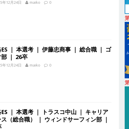
24日 ｜ ギミック
体育会積極採用企業
25年12月24日
maiko
0
卒 ｜ 不動産・営業を知れる仕事体験開催 】大阪勤務・転勤なし ｜ 関西
｜ マンション販売戸数近畿圏第3位 ｜ 初任給30万+手当、1年目で年
間休日120～125日 ｜ エスリード
体育会積極採用企業
卒 ｜ 30分のオンライン業界研究・企業説明会 】 世界最大級の金融サー
ES ｜ 本選考 ｜ 伊藤忠商事 ｜ 総合職 ｜ ゴ
理店営業 ｜ 20代で年収1,000万円目指せる ｜ 賞与年4回・年間休日120
部 ｜ 26卒
体育会積極採用企業
25年12月24日
maiko
0
卒 】世界トップシェアの半導体技術を持つグローバルメーカー ｜ 年間休
 売上高1,138億円 ｜ プライム上場 ｜ 新電元工業
体育会積極採用
第
 ｜ 東京勤務・転勤なし ｜ 文理不問 】 7期連続200％増収!! ｜ 様々な
けることが可能 ｜ データ分析のエキスパートとしてクライアントの
ES ｜ 本選考 ｜ トラスコ中山 ｜ キャリア
み ｜ データアナリティクスラボ
体育会積極採用企業
ース（総合職） ｜ ウィンドサーフィン部 ｜
卒
卒 ｜ 東京勤務・転勤なし 】 食品・生鮮業界に特化した人材紹介サービ