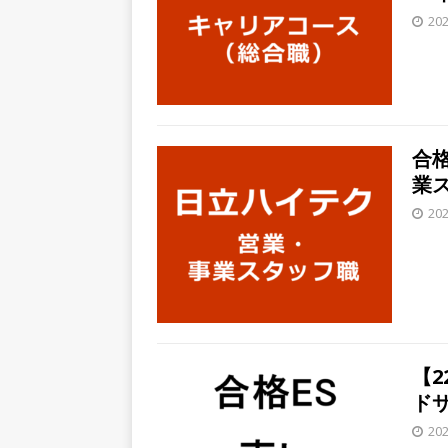
20
スを提供するベンチャー企業
として成長・収入アップが目
[ 2026年5月13日 ]
【 28
転勤なし ｜ 文系IT未経験で
合格
るベンチャー企業 ｜ 新卒2年
業ス
[ 2026年5月13日 ]
【 28
20
模の重要施設の建設に携わるサ
手当 ｜ 年間休日125日 ｜
[ 2026年5月13日 ]
【 28
｜ 四国・関東エリアで圧倒
手当・資格取得支援制度あり 
【
ド
会積極採用企業
20
[ 2026年5月12日 ]
【 28