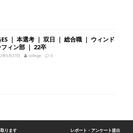
ント
 28卒 ｜ 文理不問 ｜ 5/16＠zoom 】 世界・国内トップレベル企業多
社！効率的に業界研究ができる ｜ インターン選考に向けた36社合説 ｜ 入
ES ｜ 本選考 ｜ 双日 ｜ 総合職 ｜ ウィンド
 27卒 ｜ 2/18@新宿 ｜ 入退室自由 ≫ アスキヤリ限定特典 企業分析
フィン部 ｜ 22卒
日で10社以上の業界・企業研究が可能!! ｜ 平均年収2,000万超の企業も
22年5月27日
college
0
かる20社合説 ｜ 私服OK
お勧めイベント
 28卒 ｜ 6/7@梅田 ｜ 入退室自由 】 1日で10社以上の業界・企業の
収1,000万以上の企業参加あり ｜ 人気IT業界の全体像がわかる26社合説
ト
 ｜ 文理不問!! ≫ JFEグループの一員 ｜ 東京ガス認定のスーパー工事会社
で支える ｜ 首都圏勤務 ｜ 土日祝休み ｜ 年間休日120日 ｜ あすか
い取ります
レポート・アンケート提出