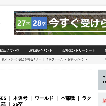
就活ノウハウ
お勧めイベント
合格エントリーシート
卒 】夏インターン完全攻略セミナー ｜ 予約フォーム
お勧めイベント
卒 ≫アスキヤリ個人相談｜予約フォーム
お勧めイベント
27卒 ≫ 今すぐ受けられる優良企業一覧（27社）
体育会積極採用企業
▼
28卒 】 今すぐ受けられる優良企業一覧（14社）
体育会積極採用企業
卒 ｜ カプコンが体育会学生を求めアスキヤリ限定イベント開催!! 】 世界
ES ｜ 本選考 ｜ ワールド ｜ 本部職 ｜ ラク
る日本屈指のゲームメーカー ｜ 9期連続の最高益・11期連続の10%以
第
部 ｜ 26卒