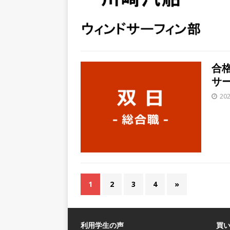
予約フォーム
お勧めイベ
[ 2026年1月9日 ]
（終了）【
数参加!! ｜ 1日で最大12
退室自由
お勧めイベント
合格
[ 2026年1月9日 ]
（終了）≪
サー
レポートプレゼント!! ｜ 1
20
参加あり ｜ 業界の全体像がわ
[ 2026年1月8日 ]
（終了）【
情報収集が可能!! ｜ 平均年
｜ 私服OK
お勧めイベン
[ 2025年8月8日 ]
≪ 27卒
1
2
3
4
»
｜ 都市のライフラインを最前線
創建
体育会積極採用企業
利用学生の声
買