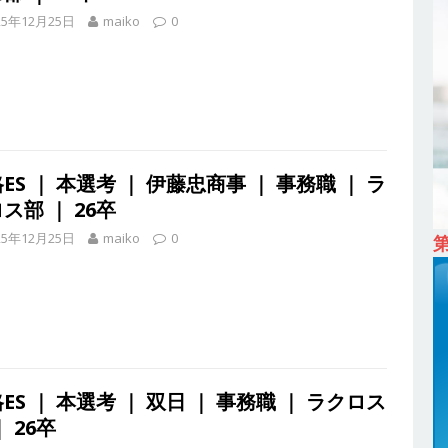
ム上場 ｜ カプコン
体育会積極採用企業
25年12月25日
maiko
0
 ｜ 早期選考直結型のインターン!! 】 M&A仲介業 ｜ 入社2年目の参考
降連続売上増 ｜ 土日祝完全休み ｜ プライム上場 ｜ M&A総合研究所
卒 ｜ インターンシップ参加者は書類選考・一次面接免除 】 M&A総研の
プレベルの企業へ幅広いコンサルを行う ｜ スタートアップの成長性×大
ES ｜ 本選考 ｜ 伊藤忠商事 ｜ 事務職 ｜ ラ
ス部 ｜ 26卒
ン ｜ 年収500万スタート ｜ 土日祝休み ｜ 東京勤務 ｜ クオン
25年12月25日
maiko
0
育会積極採用企業
卒 】 NTTドコモグループと電通グループの傘下 ｜ 初任給40万 ｜ 人より
は超魅力的な挑戦環境!! ｜ 日本で初めてインターネット広告事業を始
 HOLDINGS
体育会積極採用企業
卒 ｜ 体験型インターンシップ 】スタンダード上場 ｜ 業界No.1 企業医療
ES ｜ 本選考 ｜ 双日 ｜ 事務職 ｜ ラクロス
 未経験からコンサル、マーケティング、ブランディングが経験できる
｜ 26卒