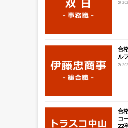
｜ 土日祝休み ｜ 年間休日1
20
[ 2026年5月14日 ]
【 28
知名度抜群の総合不動産会社 
収1,000万も目指せる ｜ 年
[ 2026年5月14日 ]
【 28
合格
ビス機関 ｜ BtoBtoCの代
ルフ
日以上 ｜ ジブラルタ生命
20
[ 2026年5月14日 ]
【 28
日129日・土日祝完全休み ｜
企業
[ 2026年5月14日 ]
【 28卒
業界の知識・スキルを身に付
合格
課題を解決 ｜ 土日祝完全休
コ
22
[ 2026年5月14日 ]
【 28