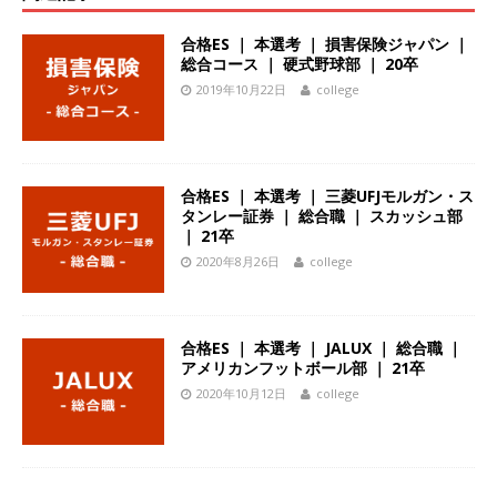
体育会積極採用企業
合格ES ｜ 本選考 ｜ 損害保険ジャパン ｜
[ 2026年5月14日 ]
【 28卒 ｜ 不動産・営業を知
総合コース ｜ 硬式野球部 ｜ 20卒
2019年10月22日
college
れる仕事体験開催 】大阪勤務・転勤なし ｜ 関西
知名度抜群の総合不動産会社 ｜ マンション販売
戸数近畿圏第3位 ｜ 初任給30万+手当、1年目で
合格ES ｜ 本選考 ｜ 三菱UFJモルガン・ス
年収1,000万も目指せる ｜ 年間休日120～125日
タンレー証券 ｜ 総合職 ｜ スカッシュ部
｜ 21卒
｜ エスリード
体育会積極採用企業
2020年8月26日
college
[ 2026年5月14日 ]
【 28卒 ｜ 30分のオンライン
業界研究・企業説明会 】 世界最大級の金融サー
合格ES ｜ 本選考 ｜ JALUX ｜ 総合職 ｜
ビス機関 ｜ BtoBtoCの代理店営業 ｜ 20代で年
アメリカンフットボール部 ｜ 21卒
収1,000万円目指せる ｜ 賞与年4回・年間休日
2020年10月12日
college
120日以上 ｜ ジブラルタ生命
体育会積極採用
企業