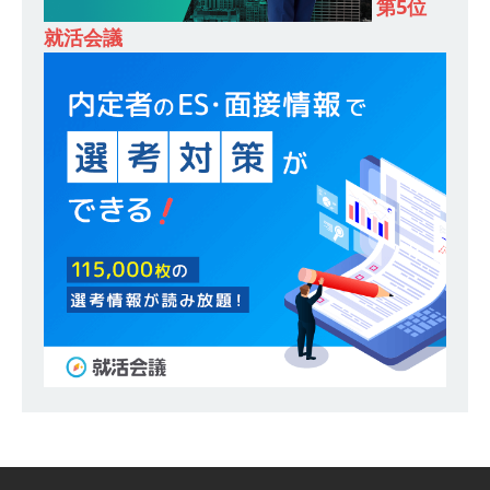
第5位
るオープンカンパニー 】 大林グループ ｜ 全国規
就活会議
模の重要施設の建設に携わるサブコン ｜ 環境保
全や脱炭素社会の実現にも貢献 ｜ 初任給28万
+各手当 ｜ 年間休日125日 ｜ オーク設備工業
体育会積極採用企業
[ 2026年5月13日 ]
【 28卒 ｜ 建築プロセスの一
部を体験できるイベント開催 】香川・大阪勤務
｜ 四国・関東エリアで圧倒的な存在感を誇る総
合建設会社（ゼネコン） ｜ 充実の福利厚生・資
格手当・資格取得支援制度あり ｜ 年間休日123
日 ｜ 創立以来74年間黒字経営 ｜ 合田工務店
体育会積極採用企業
[ 2026年5月12日 ]
【 28卒 ｜ 愛知勤務・転勤な