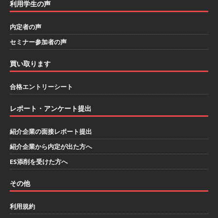
利用学生の声
し 】 自動車生産に欠かせない部品を独自のノウ
ハウで素材から生産まで国内で唯一一貫生産する
内定者の声
セミナー参加者の声
鋼材加工メーカー ｜ 幅広くマルチに活躍する人
財に成長することが可能 ｜ 住宅手当有 ｜ スチー
買い取ります
ルテック
体育会積極採用企業
合格エントリーシート
[ 2026年5月11日 ]
≪ 27卒 ｜ ES・適性検査自動
レポート・アンケート提出
合格で一次確約!! ≫説明会最終開催!｜ 整形外
科・疼痛領域から信頼の厚い老舗製薬メーカー
紹介企業の面接レポート提出
｜ 1人1人に合わせたキャリアを築ける可能性あ
紹介企業から内定が出た方へ
り ｜ 年間休日127日・完全週休2日制 ｜ 創業87
ES添削を受けた方へ
年 ｜ 日本臓器製薬
体育会積極採用企業
その他
[ 2026年5月10日 ]
≪ 27卒 ≫ 大手医薬品や食品
利用規約
メーカー向けに世界から輸入した生薬・漢方原材