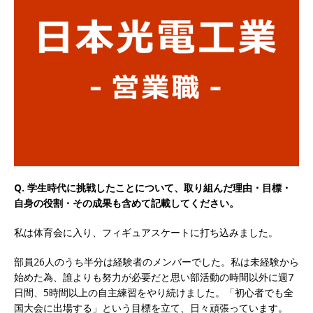
以上営業増益を達成 ｜ プライム上場 ｜ カプコン
体育会積極採用企業
[ 2026年5月15日 ]
【 28卒 ｜ 早期選考直結型の
インターン!! 】 M&A仲介業 ｜ 入社2年目の参考
年収1,631万円 ｜ 設立以降連続売上増 ｜ 土日祝
完全休み ｜ プライム上場 ｜ M&A総合研究所
体育会積極採用企業
Q. 学生時代に挑戦したことについて、取り組んだ理由・目標・
[ 2026年5月15日 ]
【 28卒 ｜ インターンシップ
自身の役割・その成果も含めて記載してください。
参加者は書類選考・一次面接免除 】 M&A総研の
私は体育会に入り、フィギュアスケートに打ち込みました。
グループ企業 ｜ 日本トップレベルの企業へ幅広
いコンサルを行う ｜ スタートアップの成長性×
部員26人のうち半分は経験者のメンバーでした。私は未経験から
始めた為、誰よりも努力が必要だと思い部活動の時間以外に週7
大手グループとしての安定性バツグン ｜ 年収
日間、5時間以上の自主練習をやり続けました。「初心者でも全
国大会に出場する」という目標を立て、日々頑張っています。
500万スタート ｜ 土日祝休み ｜ 東京勤務 ｜ ク