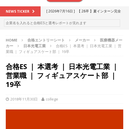
[ 2026年7月16日 ]
【 28卒 】夏インターン完全
NEWS TICKER
攻略セミナー ｜ 予約フォーム
お勧めイベン
ト
HOME
合格エントリーシート
メーカー
医療機器メー
[ 2026年6月13日 ]
≪ 27卒 ≫アスキヤリ個人相
カー
日本光電工業
合格ES ｜ 本選考 ｜ 日本光電工業 ｜ 営
談｜予約フォーム
お勧めイベント
業職 ｜ フィギュアスケート部 ｜ 19卒
[ 2026年5月17日 ]
≪ 2027卒 ≫ 今すぐ受けられ
合格ES ｜ 本選考 ｜ 日本光電工業 ｜
る優良企業一覧（26社）
体育会積極採用企業
営業職 ｜ フィギュアスケート部 ｜
[ 2026年5月16日 ]
【 2028卒 】 今すぐ受けられ
19卒
る優良企業一覧（18社）
体育会積極採用企業
2018年11月30日
college
[ 2026年5月15日 ]
【 28卒 ｜ カプコンが体育会
学生を求めアスキヤリ限定イベント開催!! 】 世界
230以上の国・地域で愛される日本屈指のゲーム
メーカー ｜ 9期連続の最高益・11期連続の10%