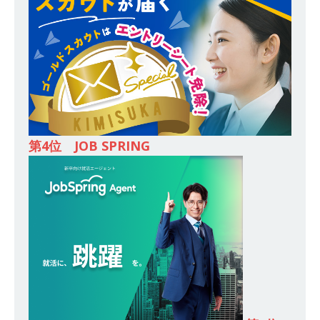
[ 2026年5月14日 ]
【 28卒 ｜ 東京勤務・転勤な
し 】 食品・生鮮業界に特化した人材紹介サービ
スを提供するベンチャー企業 ｜ 設立から毎年黒
字経営。売上は常に右肩上がり ｜ 未経験から営
業として成長・収入アップが目指せる環境 ｜ オ
第4位 JOB SPRING
イシル
体育会積極採用企業
[ 2026年5月13日 ]
【 28卒 ｜ トップ企業内定の
登竜門!! 満足度98％のインターン 】 東京勤務・
転勤なし ｜ 文系IT未経験でもOK ｜ 新卒の3年以
内昇進率91％ ｜ IT社会の今まさに求められてい
るベンチャー企業 ｜ 新卒2年目で1,000万円越え
目指せる!! ｜ データX
体育会積極採用企業
[ 2026年5月13日 ]
【 28卒 ｜ 仕事の全容を知れ