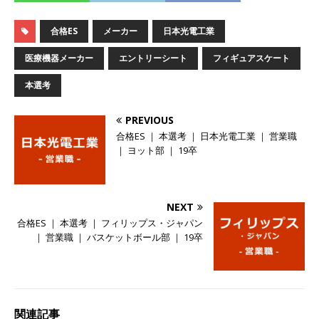
らず昇給を約束 ｜ ソーゴー
体育会積極採用
合格ES
メーカー
日本光電工業
企業
医療機器メーカー
エントリーシート
フィギュアスケート
[ 2026年5月14日 ]
【 28卒 】 NTTドコモグルー
本選考
プと電通グループの傘下 ｜ 初任給40万 ｜ 人よ
り速く、高い成長を求める人には超魅力的な挑戦
PREVIOUS
環境!! ｜ 日本で初めてインターネット広告事業を
合格ES ｜ 本選考 ｜ 日本光電工業 ｜ 営業職
｜ ヨット部 ｜ 19卒
始めたパイオニア企業 ｜ CARTA HOLDINGS
体育会積極採用企業
NEXT
[ 2026年5月14日 ]
【 28卒 ｜ 体験型インターン
合格ES ｜ 本選考 ｜ フィリップス・ジャパン
シップ 】スタンダード上場 ｜ 業界No.1 企業医
｜ 営業職 ｜ バスケットボール部 ｜ 19卒
療機関向け広告・人材営業 ｜ 未経験からコンサ
ル、マーケティング、ブランディングが経験でき
る ｜ 土日祝休み ｜ 年間休日124日 ｜ ギミック
関連記事