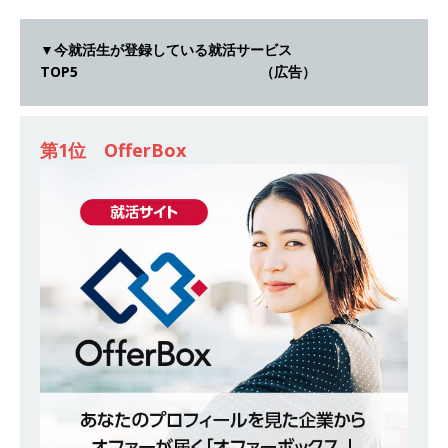
[ 2026年5月14日 ]
【 28卒｜営業職向けオープ
ンカンパニー 】世界トップシェアの半導体技術
▼今就活生が登録している就活サービス
TOP5 （広告）
を持つグローバルメーカー ｜ 年間休日129日・
土日祝完全休み ｜ 売上高1,138億円 ｜ プライム
上場 ｜ 新電元工業
体育会積極採用企業
第1位 OfferBox
[ 2026年5月14日 ]
【 28卒 ｜ 適性検査合否免
除・面接確約!! ｜ 1dayインターンあり 】 東京勤
務限定 ｜ 世界No.1の不動産投資市場東京で投資
住宅販売をリードする企業 ｜ 土地仕入れから物
件販売までを担う ｜ 平均年収809万 ｜ 年間休日
130日・土日祝完全休み ｜ スタンダード上場 ｜
明豊エンタープライズ
体育会積極採用企業
[ 2026年5月14日 ]
【 28卒 ｜ 適性検査合否免