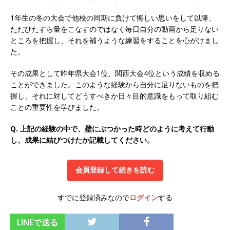
オンツ・コンサルティング
体育会積極採用企
1年生の冬の大会で他校の同期に負けて悔しい思いをして以降、
ただひたすら量をこなすのではなく毎日自分の動画から足りない
業
ところを把握し、それを補うような練習をすることを心がけまし
[ 2026年5月14日 ]
【 28卒 ｜ ES自動合格!! 】選
た。
考直結説明会｜文理不問 ｜ 世界中のシェア約
その成果として昨年県大会1位、関西大会4位という成績を収める
80％・国内シェア50％以上の製品保有!! ｜ 一眼
ことができました。このような経験から自分に足りないものを把
握し、それに対してどうすべきか日々目的意識をもって取り組む
レフ大手メーカー全てと取引する国内トップシェ
ことの重要性を学びました。
アのマグネシウム部品製造メーカー ｜ 賞与前年
Q. 上記の経験の中で、壁にぶつかった時どのように考えて行動
度実績6.5ヵ月・平均6ヶ月以上 ｜ ミツワ電機工
し、成果に結びつけたか記載してください。
業
体育会積極採用企業
会員登録して続きを読む
[ 2026年5月14日 ]
【 28卒 ｜ 書類選考自動合
格!! 】 選考直結説明会｜ 需要が伸び続ける安定
すでに登録済みなので
ログイン
する
したリフォーム業界の専門商社 ｜ 大手メーカー
LINEで送る
とも取引多数!! ｜ 30歳までは個人の成績に関わ