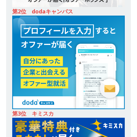
除・面接確約!! ｜ 1dayインターンあり 】東京勤
第2位 dodaキャンパス
務・転勤なし ｜ 投資用住宅販売をリードする企
業が手がける賃貸アパート・マンションの管理を
行う ｜ 年間休日125日以上 ｜ 不動産業ではレア
な私服出社OK ｜ 土日祝完全休み ｜ スタンダー
ド上場 明豊エンタープライズグループ ｜ 明豊プ
ロパティーズ
体育会積極採用企業
[ 2026年5月14日 ]
【 28卒 ｜ オープンカンパニ
ー｜東京勤務・転勤なし ｜ 文理不問 】 7期連続
200％増収!! ｜ 様々な業界の知識・スキルを身に
付けることが可能 ｜ データ分析のエキスパート
第3位 キミスカ
としてクライアントの課題を解決 ｜ 土日祝完全
休み ｜ データアナリティクスラボ
体育会積
極採用企業