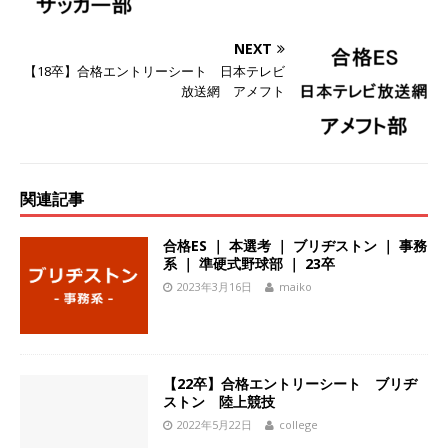
ーゴー
体育会積極採用企業
NEXT
[ 2026年5月14日 ]
【 28卒 】 NTTドコモグルー
【18卒】合格エントリーシート 日本テレビ
プと電通グループの傘下 ｜ 初任給40万 ｜ 人よ
放送網 アメフト
り速く、高い成長を求める人には超魅力的な挑戦
環境!! ｜ 日本で初めてインターネット広告事業を
始めたパイオニア企業 ｜ CARTA HOLDINGS
関連記事
体育会積極採用企業
合格ES ｜ 本選考 ｜ ブリヂストン ｜ 事務
[ 2026年5月14日 ]
【 28卒 ｜ 体験型インターン
系 ｜ 準硬式野球部 ｜ 23卒
2023年3月16日
maiko
シップ 】スタンダード上場 ｜ 業界No.1 企業医
療機関向け広告・人材営業 ｜ 未経験からコンサ
ル、マーケティング、ブランディングが経験でき
【22卒】合格エントリーシート ブリヂ
る ｜ 土日祝休み ｜ 年間休日124日 ｜ ギミック
ストン 陸上競技
2022年5月22日
college
体育会積極採用企業