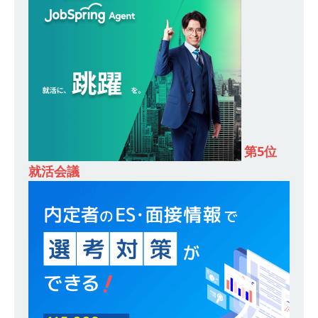
し 】 食品・生鮮業界に特化した人材紹介サービ
スを提供するベンチャー企業 ｜ 設立から毎年黒
字経営。売上は常に右肩上がり ｜ 未経験から営
業として成長・収入アップが目指せる環境 ｜ オ
イシル
体育会積極採用企業
[ 2026年5月13日 ]
【 28卒 ｜ トップ企業内定の
第5位
登竜門!! 満足度98％のインターン 】 東京勤務・
就活会議
転勤なし ｜ 文系IT未経験でもOK ｜ 新卒の3年以
内昇進率91％ ｜ IT社会の今まさに求められてい
るベンチャー企業 ｜ 新卒2年目で1,000万円越え
目指せる!! ｜ データX
体育会積極採用企業
[ 2026年5月13日 ]
【 28卒 ｜ 仕事の全容を知れ
るオープンカンパニー 】 大林グループ ｜ 全国規