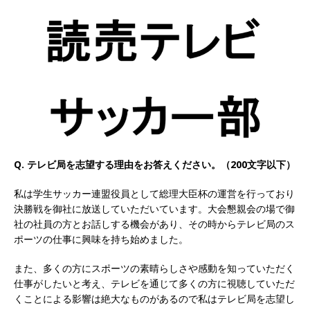
以上営業増益を達成 ｜ プライム上場 ｜ カプコン
体育会積極採用企業
[ 2026年5月15日 ]
【 28卒 ｜ 早期選考直結型の
インターン!! 】 M&A仲介業 ｜ 入社2年目の参考
年収1,631万円 ｜ 設立以降連続売上増 ｜ 土日祝
完全休み ｜ プライム上場 ｜ M&A総合研究所
体育会積極採用企業
Q. テレビ局を志望する理由をお答えください。（200文字以下）
[ 2026年5月15日 ]
【 28卒 ｜ インターンシップ
私は学生サッカー連盟役員として総理大臣杯の運営を行っており
決勝戦を御社に放送していただいています。大会懇親会の場で御
参加者は書類選考・一次面接免除 】 M&A総研の
社の社員の方とお話しする機会があり、その時からテレビ局のス
グループ企業 ｜ 日本トップレベルの企業へ幅広
ポーツの仕事に興味を持ち始めました。
いコンサルを行う ｜ スタートアップの成長性×
また、多くの方にスポーツの素晴らしさや感動を知っていただく
大手グループとしての安定性バツグン ｜ 年収
仕事がしたいと考え、テレビを通じて多くの方に視聴していただ
くことによる影響は絶大なものがあるので私はテレビ局を志望し
500万スタート ｜ 土日祝休み ｜ 東京勤務 ｜ ク