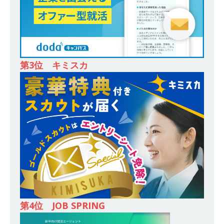
務・転勤なし ｜ 投資用住宅販売をリードする企
業が手がける賃貸アパート・マンションの管理を
行う ｜ 年間休日125日以上 ｜ 不動産業ではレア
な私服出社OK ｜ 土日祝完全休み ｜ スタンダー
第3位 キミスカ
ド上場 明豊エンタープライズグループ ｜ 明豊プ
ロパティーズ
体育会積極採用企業
[ 2026年5月14日 ]
【 28卒 ｜ オープンカンパニ
ー｜東京勤務・転勤なし ｜ 文理不問 】 7期連続
200％増収!! ｜ 様々な業界の知識・スキルを身に
付けることが可能 ｜ データ分析のエキスパート
としてクライアントの課題を解決 ｜ 土日祝完全
休み ｜ データアナリティクスラボ
体育会積
第4位 JOB SPRING
極採用企業
[ 2026年5月14日 ]
【 28卒 ｜ 東京勤務・転勤な