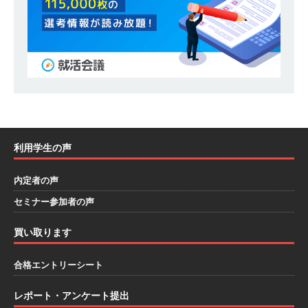
模の重要施設の建設に携わるサブコン ｜ 環境保
全や脱炭素社会の実現にも貢献 ｜ 初任給28万
+各手当 ｜ 年間休日125日 ｜ オーク設備工業
体育会積極採用企業
[ 2026年5月13日 ]
【 28卒 ｜ 建築プロセスの一
部を体験できるイベント開催 】香川・大阪勤務
利用学生の声
｜ 四国・関東エリアで圧倒的な存在感を誇る総
内定者の声
合建設会社（ゼネコン） ｜ 充実の福利厚生・資
セミナー参加者の声
格手当・資格取得支援制度あり ｜ 年間休日123
日 ｜ 創立以来74年間黒字経営 ｜ 合田工務店
買い取ります
体育会積極採用企業
合格エントリーシート
[ 2026年5月12日 ]
【 28卒 ｜ 愛知勤務・転勤な
レポート・アンケート提出
し 】 自動車生産に欠かせない部品を独自のノウ