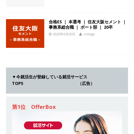
[ 2026年5月14日 ]
【 28卒 ｜ 不動産・営業を知
れる仕事体験開催 】大阪勤務・転勤なし ｜ 関西
合格ES ｜ 本選考 ｜ 住友大阪セメント ｜
知名度抜群の総合不動産会社 ｜ マンション販売
事務系総合職 ｜ ボート部 ｜ 20卒
2020年6月20日
college
戸数近畿圏第3位 ｜ 初任給30万+手当、1年目で
年収1,000万も目指せる ｜ 年間休日120～125日
｜ エスリード
体育会積極採用企業
[ 2026年5月14日 ]
【 28卒 ｜ 30分のオンライン
業界研究・企業説明会 】 世界最大級の金融サー
▼今就活生が登録している就活サービス
TOP5 （広告）
ビス機関 ｜ BtoBtoCの代理店営業 ｜ 20代で年
収1,000万円目指せる ｜ 賞与年4回・年間休日
第1位 OfferBox
120日以上 ｜ ジブラルタ生命
体育会積極採用
企業
[ 2026年5月14日 ]
【 28卒｜営業職向けオープ