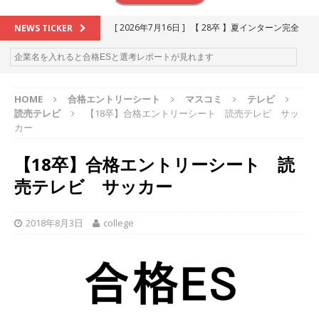
[ 2026年7月16日 ]
【 28卒 】夏インターン完全
NEWS TICKER
攻略セミナー ｜ 予約フォーム
お勧めイベン
ト
HOME
合格エントリーシート
マスコミ
テレビ
[ 2026年6月13日 ]
≪ 27卒 ≫アスキヤリ個人相
読売テレビ
【18卒】合格エントリーシート 読売テレビ サッ
談｜予約フォーム
お勧めイベント
カー
[ 2026年5月17日 ]
≪ 2027卒 ≫ 今すぐ受けられ
【18卒】合格エントリーシート 読
る優良企業一覧（26社）
体育会積極採用企業
売テレビ サッカー
[ 2026年5月16日 ]
【 2028卒 】 今すぐ受けられ
る優良企業一覧（18社）
体育会積極採用企業
2018年8月3日
college
[ 2026年5月15日 ]
【 28卒 ｜ カプコンが体育会
学生を求めアスキヤリ限定イベント開催!! 】 世界
230以上の国・地域で愛される日本屈指のゲーム
メーカー ｜ 9期連続の最高益・11期連続の10%