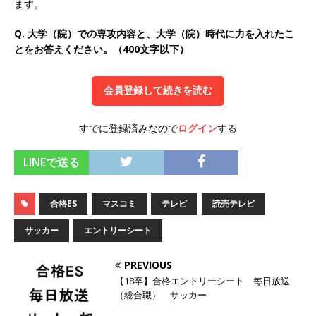
ます。
オンツ・コンサルティング
体育会積極採用企
Q. 大学（院）での専攻内容と、大学（院）時代に力を入れたこ
業
とをお答えください。（400文字以下）
[ 2026年5月14日 ]
【 28卒 ｜ ES自動合格!! 】 文
理不問 ｜ 世界中のシェア約80％・国内シェア
会員登録して続きを読む
50％以上の製品保有!! ｜ 一眼レフ大手メーカー
すでに登録済みなので
ログイン
する
全てと取引する国内トップシェアのマグネシウム
LINEで送る
部品製造メーカー ｜ 賞与前年度実績6.5ヵ月・平
均6ヶ月以上 ｜ ミツワ電機工業
体育会積極採
合格ES
マスコミ
テレビ
読売テレビ
用企業
サッカー
エントリーシート
[ 2026年5月14日 ]
【 28卒 ｜ 書類選考自動合
格!! 】 需要が伸び続ける安定したリフォーム業界
PREVIOUS
【18卒】合格エントリーシート 毎日放送
の専門商社 ｜ 大手メーカーとも取引多数!! ｜ 30
（総合職） サッカー
歳までは個人の成績に関わらず昇給を約束 ｜ ソ