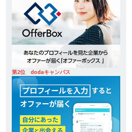
ンカンパニー 】世界トップシェアの半導体技術
を持つグローバルメーカー ｜ 年間休日129日・
土日祝完全休み ｜ 売上高1,138億円 ｜ プライム
上場 ｜ 新電元工業
体育会積極採用企業
[ 2026年5月14日 ]
【 28卒 ｜ 適性検査合否免
除・面接確約!! ｜ 1dayインターンあり 】 東京勤
務限定 ｜ 世界No.1の不動産投資市場東京で投資
第2位 dodaキャンパス
住宅販売をリードする企業 ｜ 土地仕入れから物
件販売までを担う ｜ 平均年収809万 ｜ 年間休日
130日・土日祝完全休み ｜ スタンダード上場 ｜
明豊エンタープライズ
体育会積極採用企業
[ 2026年5月14日 ]
【 28卒 ｜ 適性検査合否免
除・面接確約!! ｜ 1dayインターンあり 】東京勤