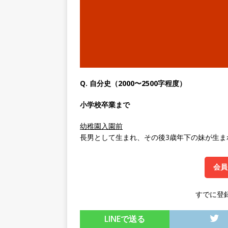
専門商社 ｜ 大手メーカーと
ゴー
体育会積極採用企業
[ 2026年5月14日 ]
【 28
速く、高い成長を求める人に
めたパイオニア企業 ｜ CARTA
Q. 自分史（2000〜2500字程度）
[ 2026年5月14日 ]
【 28
機関向け広告・人材営業 ｜
小学校卒業まで
｜ 土日祝休み ｜ 年間休日1
幼稚園入園前
長男として生まれ、その後3歳年下の妹が生ま
[ 2026年5月14日 ]
【 28
知名度抜群の総合不動産会社 
会員
収1,000万も目指せる ｜ 年
[ 2026年5月14日 ]
【 28
すでに登
ビス機関 ｜ BtoBtoCの代
LINEで送る
日以上 ｜ ジブラルタ生命