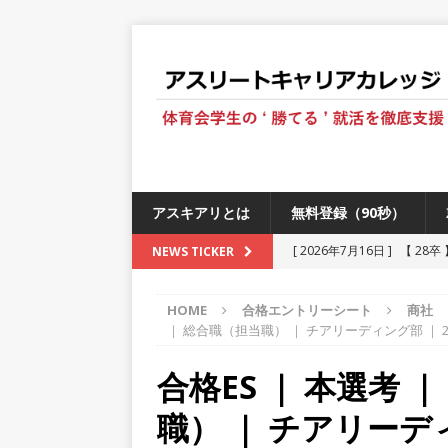
アスキアリとは
無料登録（90秒）
[ 2026年7月16日 ]
【 28
NEWS TICKER
[ 2026年6月13日 ]
≪ 27
HOME
合格エントリーシート
商社
[ 2026年5月17日 ]
≪ 20
｜ 総合職（担当職） ｜ チアリーディング部 ｜ 2
[ 2026年5月16日 ]
【 20
合格ES ｜ 本選考 
[ 2026年5月15日 ]
【 28
職） ｜ チアリーディ
230以上の国・地域で愛され