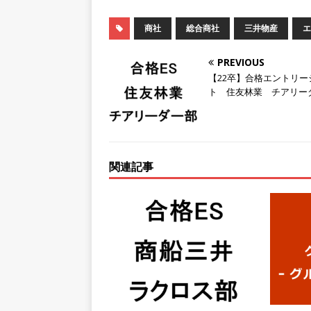
[ 2026年5月14日 ]
【 28
商社
総合商社
三井物産
エ
持つグローバルメーカー ｜ 年
PREVIOUS
｜ 新電元工業
体育会積極
【22卒】合格エントリー
[ 2026年5月14日 ]
【 28卒
ト 住友林業 チアリー
限定 ｜ 世界No.1の不動
販売までを担う ｜ 平均年収8
豊エンタープライズ
体育
関連記事
[ 2026年5月14日 ]
【 28卒
務・転勤なし ｜ 投資用住
行う ｜ 年間休日125日以上
ド上場 明豊エンタープライ
[ 2026年5月14日 ]
【 28
200％増収!! ｜ 様々な