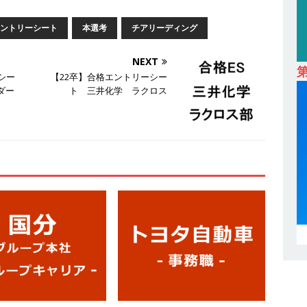
卒｜営業職向けオープンカンパニー 】世界トップシェアの半導体技術を
ントリーシート
本選考
チアリーディング
間休日129日・土日祝完全休み ｜ 売上高1,138億円 ｜ プライム上場
NEXT
採用企業
シー
【22卒】合格エントリーシー
 ｜ 適性検査合否免除・面接確約!! ｜ 1dayインターンあり 】 東京勤務
ダー
ト 三井化学 ラクロス
産投資市場東京で投資住宅販売をリードする企業 ｜ 土地仕入れから物件
09万 ｜ 年間休日130日・土日祝完全休み ｜ スタンダード上場 ｜ 明
会積極採用企業
 ｜ 適性検査合否免除・面接確約!! ｜ 1dayインターンあり 】東京勤
宅販売をリードする企業が手がける賃貸アパート・マンションの管理を
 ｜ 不動産業ではレアな私服出社OK ｜ 土日祝完全休み ｜ スタンダー
ズグループ ｜ 明豊プロパティーズ
体育会積極採用企業
卒 ｜ オープンカンパニー｜東京勤務・転勤なし ｜ 文理不問 】 7期連続
業界の知識・スキルを身に付けることが可能 ｜ データ分析のエキスパート