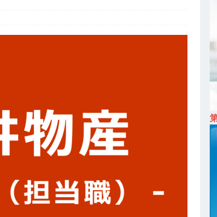
ム上場 ｜ カプコン
体育会積極採用企業
 ｜ 早期選考直結型のインターン!! 】 M&A仲介業 ｜ 入社2年目の参考
降連続売上増 ｜ 土日祝完全休み ｜ プライム上場 ｜ M&A総合研究所
卒 ｜ インターンシップ参加者は書類選考・一次面接免除 】 M&A総研の
プレベルの企業へ幅広いコンサルを行う ｜ スタートアップの成長性×大
ン ｜ 年収500万スタート ｜ 土日祝休み ｜ 東京勤務 ｜ クオン
育会積極採用企業
 ｜ ES自動合格!! 】 文理不問 ｜ 世界中のシェア約80％・国内シェア
 一眼レフ大手メーカー全てと取引する国内トップシェアのマグネシウム
年度実績6.5ヵ月・平均6ヶ月以上 ｜ ミツワ電機工業
体育会積極採
卒 ｜ 書類選考自動合格!! 】 需要が伸び続ける安定したリフォーム業界の