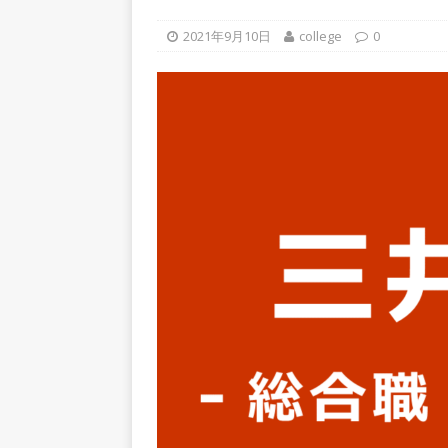
上営業増益を達成 ｜ プライ
2021年9月10日
college
0
[ 2026年5月15日 ]
【 28卒
年収1,631万円 ｜ 設立以
体育会積極採用企業
[ 2026年5月15日 ]
【 28
グループ企業 ｜ 日本トッ
手グループとしての安定性バツグ
ツ・コンサルティング
体
[ 2026年5月14日 ]
【 28卒
50％以上の製品保有!! ｜
部品製造メーカー ｜ 賞与前
用企業
[ 2026年5月14日 ]
【 28