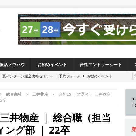
就活ノウハウ
お勧めイベント
合格エントリーシート
卒 】夏インターン完全攻略セミナー ｜ 予約フォーム
お勧めイベント
卒 ≫アスキヤリ個人相談｜予約フォーム
お勧めイベント
総合商社
三井物産
合格ES ｜ 本選考 ｜ 三井物産
27卒 ≫ 今すぐ受けられる優良企業一覧（26社）
体育会積極採用企業
▼
2卒
28卒 】 今すぐ受けられる優良企業一覧（18社）
体育会積極採用企業
｜ 三井物産 ｜ 総合職（担当
卒 ｜ カプコンが体育会学生を求めアスキヤリ限定イベント開催!! 】 世界
ング部 ｜ 22卒
る日本屈指のゲームメーカー ｜ 9期連続の最高益・11期連続の10%以
第