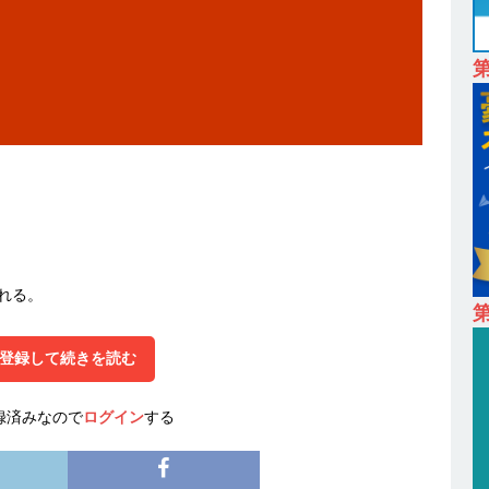
も取引多数!! ｜ 30歳までは個人の成績に関わらず昇給を約束 ｜ ソー
卒 】 NTTドコモグループと電通グループの傘下 ｜ 初任給40万 ｜ 人より
は超魅力的な挑戦環境!! ｜ 日本で初めてインターネット広告事業を始
 HOLDINGS
体育会積極採用企業
卒 ｜ 体験型インターンシップ 】スタンダード上場 ｜ 業界No.1 企業医療
 未経験からコンサル、マーケティング、ブランディングが経験できる
24日 ｜ ギミック
体育会積極採用企業
れる。
卒 ｜ 不動産・営業を知れる仕事体験開催 】大阪勤務・転勤なし ｜ 関西
第
｜ マンション販売戸数近畿圏第3位 ｜ 初任給30万+手当、1年目で年
登録して続きを読む
間休日120～125日 ｜ エスリード
体育会積極採用企業
卒 ｜ 30分のオンライン業界研究・企業説明会 】 世界最大級の金融サー
録済みなので
ログイン
する
理店営業 ｜ 20代で年収1,000万円目指せる ｜ 賞与年4回・年間休日120
体育会積極採用企業