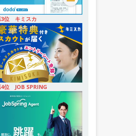
第3位 キミスカ
4位 JOB SPRING