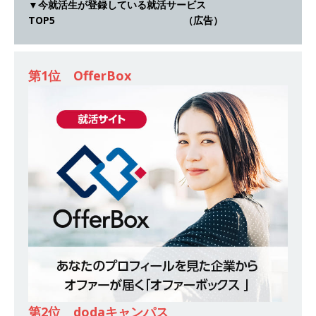
▼今就活生が登録している就活サービス
スを提供するベンチャー企業 ｜ 設立から毎年黒
TOP5 （広告）
字経営。売上は常に右肩上がり ｜ 未経験から営
業として成長・収入アップが目指せる環境 ｜ オ
第1位 OfferBox
イシル
体育会積極採用企業
[ 2026年5月13日 ]
【 28卒 ｜ トップ企業内定の
登竜門!! 満足度98％のインターン 】 東京勤務・
転勤なし ｜ 文系IT未経験でもOK ｜ 新卒の3年以
内昇進率91％ ｜ IT社会の今まさに求められてい
るベンチャー企業 ｜ 新卒2年目で1,000万円越え
目指せる!! ｜ データX
体育会積極採用企業
[ 2026年5月13日 ]
【 28卒 ｜ 仕事の全容を知れ
るオープンカンパニー 】 大林グループ ｜ 全国規
模の重要施設の建設に携わるサブコン ｜ 環境保
第2位 dodaキャンパス