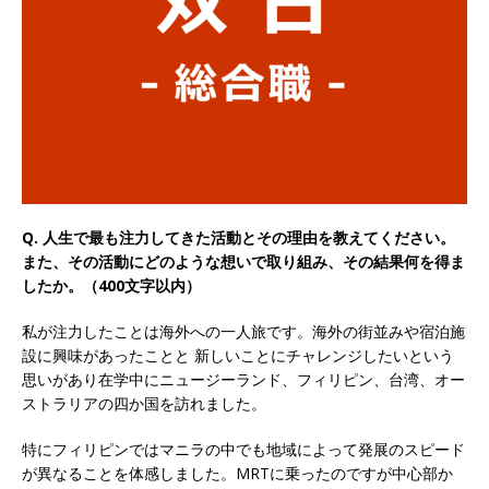
以上営業増益を達成 ｜ プライム上場 ｜ カプコン
体育会積極採用企業
[ 2026年5月15日 ]
【 28卒 ｜ 早期選考直結型の
インターン!! 】 M&A仲介業 ｜ 入社2年目の参考
年収1,631万円 ｜ 設立以降連続売上増 ｜ 土日祝
完全休み ｜ プライム上場 ｜ M&A総合研究所
Q. 人生で最も注力してきた活動とその理由を教えてください。
体育会積極採用企業
また、その活動にどのような想いで取り組み、その結果何を得ま
したか。（400文字以内）
[ 2026年5月15日 ]
【 28卒 ｜ インターンシップ
私が注力したことは海外への一人旅です。海外の街並みや宿泊施
参加者は書類選考・一次面接免除 】 M&A総研の
設に興味があったことと 新しいことにチャレンジしたいという
グループ企業 ｜ 日本トップレベルの企業へ幅広
思いがあり在学中にニュージーランド、フィリピン、台湾、オー
ストラリアの四か国を訪れました。
いコンサルを行う ｜ スタートアップの成長性×
大手グループとしての安定性バツグン ｜ 年収
特にフィリピンではマニラの中でも地域によって発展のスピード
が異なることを体感しました。MRTに乗ったのですが中心部か
500万スタート ｜ 土日祝休み ｜ 東京勤務 ｜ ク