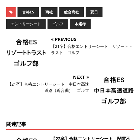
体育会積極採用企業
合格ES
商社
総合商社
双日
[ 2026年5月14日 ]
【 28卒 ｜ 不動産・営業を知
エントリーシート
ゴルフ
本選考
れる仕事体験開催 】大阪勤務・転勤なし ｜ 関西
知名度抜群の総合不動産会社 ｜ マンション販売
PREVIOUS
【21卒】合格エントリーシート リゾートト
戸数近畿圏第3位 ｜ 初任給30万+手当、1年目で
ラスト ゴルフ
年収1,000万も目指せる ｜ 年間休日120～125日
｜ エスリード
体育会積極採用企業
NEXT
[ 2026年5月14日 ]
【 28卒 ｜ 30分のオンライン
【21卒】合格エントリーシート 中日本高速
道路（総合職） ゴルフ
業界研究・企業説明会 】 世界最大級の金融サー
ビス機関 ｜ BtoBtoCの代理店営業 ｜ 20代で年
収1,000万円目指せる ｜ 賞与年4回・年間休日
120日以上 ｜ ジブラルタ生命
体育会積極採用
関連記事
企業
【22卒】合格エントリーシート 関電不