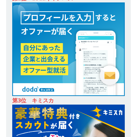
全や脱炭素社会の実現にも貢献 ｜ 初任給28万
+各手当 ｜ 年間休日125日 ｜ オーク設備工業
体育会積極採用企業
[ 2026年5月13日 ]
【 28卒 ｜ 建築プロセスの一
部を体験できるイベント開催 】香川・大阪勤務
｜ 四国・関東エリアで圧倒的な存在感を誇る総
合建設会社（ゼネコン） ｜ 充実の福利厚生・資
格手当・資格取得支援制度あり ｜ 年間休日123
日 ｜ 創立以来74年間黒字経営 ｜ 合田工務店
体育会積極採用企業
第3位 キミスカ
[ 2026年5月12日 ]
【 28卒 ｜ 愛知勤務・転勤な
し 】 自動車生産に欠かせない部品を独自のノウ
ハウで素材から生産まで国内で唯一一貫生産する
鋼材加工メーカー ｜ 幅広くマルチに活躍する人