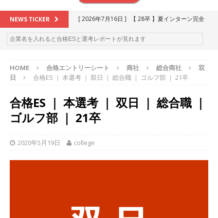
[ 2026年7月16日 ]
【 28卒 】夏インターン完全
NEWS TICKER
攻略セミナー ｜ 予約フォーム
お勧めイベン
ト
HOME
合格エントリーシート
商社
総合商社
双
[ 2026年6月13日 ]
≪ 27卒 ≫アスキヤリ個人相
日
合格ES ｜ 本選考 ｜ 双日 ｜ 総合職 ｜ ゴルフ部 ｜ 21卒
談｜予約フォーム
お勧めイベント
合格ES ｜ 本選考 ｜ 双日 ｜ 総合職 ｜
[ 2026年5月17日 ]
≪ 2027卒 ≫ 今すぐ受けられ
ゴルフ部 ｜ 21卒
る優良企業一覧（27社）
体育会積極採用企業
[ 2026年5月16日 ]
【 2028卒 】 今すぐ受けられ
2020年5月19日
college
る優良企業一覧（14社）
体育会積極採用企業
[ 2026年5月15日 ]
【 28卒 ｜ カプコンが体育会
学生を求めアスキヤリ限定イベント開催!! 】 世界
230以上の国・地域で愛される日本屈指のゲーム
メーカー ｜ 9期連続の最高益・11期連続の10%