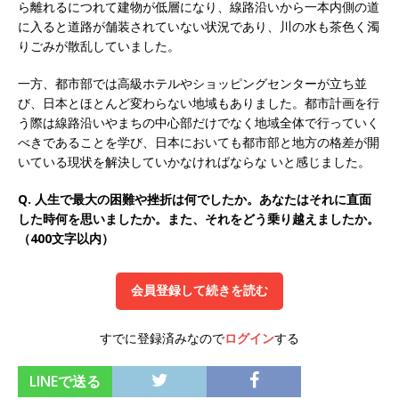
ら離れるにつれて建物が低層になり、線路沿いから一本内側の道
オンツ・コンサルティング
体育会積極採用企
に入ると道路が舗装されていない状況であり、川の水も茶色く濁
りごみが散乱していました。
業
一方、都市部では高級ホテルやショッピングセンターが立ち並
[ 2026年5月14日 ]
【 28卒 】 NTTドコモグルー
び、日本とほとんど変わらない地域もありました。都市計画を行
プと電通グループの傘下 ｜ 初任給40万 ｜ 人よ
う際は線路沿いやまちの中心部だけでなく地域全体で行っていく
べきであることを学び、日本においても都市部と地方の格差が開
り速く、高い成長を求める人には超魅力的な挑戦
いている現状を解決していかなければならな いと感じました。
環境!! ｜ 日本で初めてインターネット広告事業を
Q. 人生で最大の困難や挫折は何でしたか。あなたはそれに直面
始めたパイオニア企業 ｜ CARTA HOLDINGS
した時何を思いましたか。また、それをどう乗り越えましたか。
体育会積極採用企業
（400文字以内）
[ 2026年5月14日 ]
【 28卒 ｜ 体験型インターン
会員登録して続きを読む
シップ 】スタンダード上場 ｜ 業界No.1 企業医
療機関向け広告・人材営業 ｜ 未経験からコンサ
すでに登録済みなので
ログイン
する
ル、マーケティング、ブランディングが経験でき
LINEで送る
る ｜ 土日祝休み ｜ 年間休日124日 ｜ ギミック