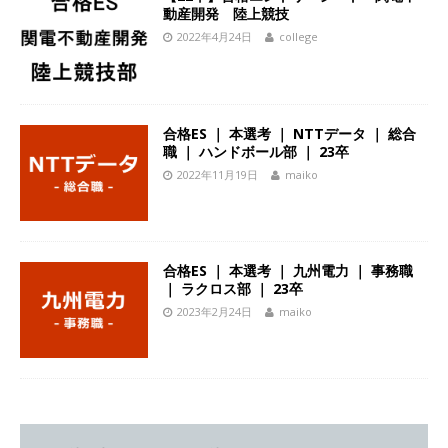
動産開発 陸上競技
[ 2026年5月14日 ]
【 28卒 】世界トップシェア
2022年4月24日
college
の半導体技術を持つグローバルメーカー ｜ 年間
休日129日・土日祝完全休み ｜ 売上高1,138億円
｜ プライム上場 ｜ 新電元工業
体育会積極採
合格ES ｜ 本選考 ｜ NTTデータ ｜ 総合
職 ｜ ハンドボール部 ｜ 23卒
用企業
2022年11月19日
maiko
[ 2026年5月14日 ]
【 28卒 ｜ 東京勤務・転勤な
し ｜ 文理不問 】 7期連続200％増収!! ｜ 様々な
業界の知識・スキルを身に付けることが可能 ｜
合格ES ｜ 本選考 ｜ 九州電力 ｜ 事務職
データ分析のエキスパートとしてクライアントの
｜ ラクロス部 ｜ 23卒
2023年2月24日
maiko
課題を解決 ｜ 土日祝完全休み ｜ データアナリテ
ィクスラボ
体育会積極採用企業
[ 2026年5月14日 ]
【 28卒 ｜ 東京勤務・転勤な
し 】 食品・生鮮業界に特化した人材紹介サービ