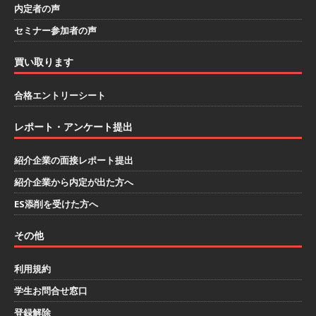
内定者の声
ができる ｜ インターン選考に向けた36社合説 ｜
セミナー参加者の声
入退室自由
お勧めイベント
[ 2026年1月9日 ]
（終了）≪ 27卒 ｜ 2/18@新
買い取ります
宿 ｜ 入退室自由 ≫ アスキヤリ限定特典 企業分
合格エントリーシート
析レポートプレゼント!! ｜ 1日で10社以上の業
レポート・アンケート提出
界・企業研究が可能!! ｜ 平均年収2,000万超の企
業も参加あり ｜ 業界の全体像がわかる20社合説
紹介企業の面接レポート提出
｜ 私服OK
お勧めイベント
紹介企業から内定が出た方へ
ES添削を受けた方へ
[ 2026年1月8日 ]
（終了）【 28卒 ｜ 6/7@梅田
｜ 入退室自由 】 1日で10社以上の業界・企業の
その他
情報収集が可能!! ｜ 平均年収1,000万以上の企業
利用規約
参加あり ｜ 人気IT業界の全体像がわかる26社合
学生お問合せ窓口
説 ｜ 私服OK
お勧めイベント
登録解除