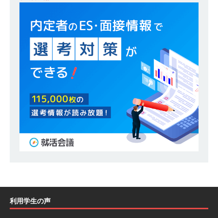
[ 2026年1月26日 ]
【 体育会学生限定 】 企業の
詳細分析 AI活用アスキヤリセミナー ｜ 周りと差
をつけられる!! ｜ 予約フォーム
お勧めイベン
ト
[ 2026年1月13日 ]
【 体育会学生限定 】何から
始める？就活準備まるわかりアスキヤリセミナ
ー！ ｜ 予約フォーム
お勧めイベント
[ 2026年1月12日 ]
【 体育会学生限定 】人事が
教える後悔しない企業選びアスキヤリセミナー
｜ 予約フォーム
お勧めイベント
[ 2026年1月9日 ]
（終了）【 28卒 ｜ 文理不問
｜ 5/16＠zoom 】 世界・国内トップレベル企業
利用学生の声
多数参加!! ｜ 1日で最大12社！効率的に業界研究