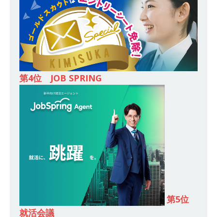
財に成長することが可能 ｜ 住宅手当有 ｜ スチー
ルテック
体育会積極採用企業
[ 2026年5月11日 ]
≪ 27卒 ｜ ES・適性検査自動
合格で一次確約!! ≫ 整形外科・疼痛領域から信頼
第4位 JOB SPRING
の厚い老舗製薬メーカー ｜ 1人1人に合わせたキ
ャリアを築ける可能性あり ｜ 年間休日127日・
完全週休2日制 ｜ 創業87年 ｜ 日本臓器製薬
体育会積極採用企業
[ 2026年5月10日 ]
≪ 27卒 ≫ 大手医薬品や食品
メーカー向けに世界から輸入した生薬・漢方原材
料を提供する老舗メーカー ｜ 業界トップクラス
のシェア ｜ 財務基盤の安定感バツグン ｜ 日本粉
第5位
就活会議
末薬品
体育会積極採用企業