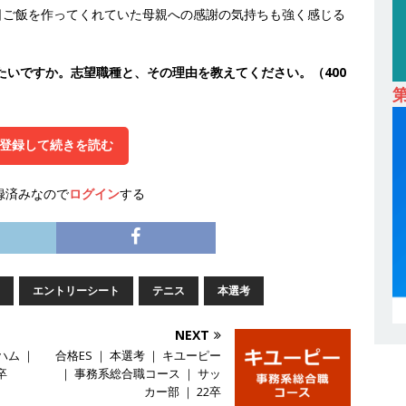
日ご飯を作ってくれていた母親への感謝の気持ちも強く感じる
 ｜ 設立から毎年黒字経営。売上は常に右肩上がり ｜ 未経験から営業
指せる環境 ｜ オイシル
体育会積極採用企業
たいですか。志望職種と、その理由を教えてください。（400
卒 ｜ トップ企業内定の登竜門!! 満足度98％のインターン 】 東京勤務・
もOK ｜ 新卒の3年以内昇進率91％ ｜ IT社会の今まさに求められてい
登録して続きを読む
目で1,000万円越え目指せる!! ｜ データX
体育会積極採用企業
卒 ｜ 仕事の全容を知れるオープンカンパニー 】 大林グループ ｜ 全国規
録済みなので
ログイン
する
ブコン ｜ 環境保全や脱炭素社会の実現にも貢献 ｜ 初任給28万+各
 オーク設備工業
体育会積極採用企業
卒 ｜ 建築プロセスの一部を体験できるイベント開催 】香川・大阪勤務
エントリーシート
テニス
本選考
的な存在感を誇る総合建設会社（ゼネコン） ｜ 充実の福利厚生・資格
｜ 年間休日123日 ｜ 創立以来74年間黒字経営 ｜ 合田工務店
体育
NEXT
ハム ｜
合格ES ｜ 本選考 ｜ キユーピー
卒
｜ 事務系総合職コース ｜ サッ
カー部 ｜ 22卒
卒 ｜ 愛知勤務・転勤なし 】 自動車生産に欠かせない部品を独自のノウ