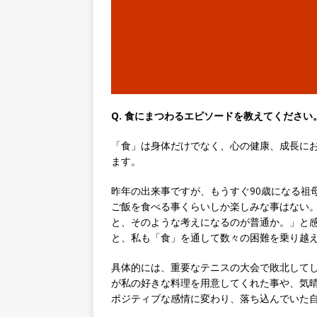
｜ 土日祝休み ｜ 年間休日1
[ 2026年5月14日 ]
【 28
知名度抜群の総合不動産会社 
収1,000万も目指せる ｜ 年
[ 2026年5月14日 ]
【 28
Q. 食にまつわるエピソードを教えてください
ビス機関 ｜ BtoBtoCの代
日以上 ｜ ジブラルタ生命
「食」は身体だけでなく、心の健康、成長に
ます。
[ 2026年5月14日 ]
【 28
昨年の出来事ですが、もうすぐ90歳になる祖
日129日・土日祝完全休み ｜
ご飯を食べる事くらいしか楽しみな事はない
企業
と、そのような考えになるのが普通か。」と
と、私も「食」を通して数々の困難を乗り越
[ 2026年5月14日 ]
【 28卒
業界の知識・スキルを身に付
具体的には、重要なテニスの大会で敗北して
が私の好きな料理を用意してくれた事や、気
課題を解決 ｜ 土日祝完全休
ポジティブな感情に変わり、落ち込んでいた
[ 2026年5月14日 ]
【 28