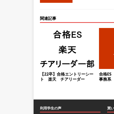
ハウで素材から生産まで国内
財に成長することが可能 ｜ 
関連記事
[ 2026年5月11日 ]
≪ 27
の厚い老舗製薬メーカー ｜ 
全週休2日制 ｜ 創業87年 
[ 2026年5月10日 ]
≪ 27
料を提供する老舗メーカー ｜
末薬品
体育会積極採用企
【22卒】合格エントリーシー
合格ES 
[ 2026年1月26日 ]
【 体育
ト 楽天 チアリーダー
事務系 
をつけられる!! ｜ 予約フォ
[ 2026年1月13日 ]
【 体育
ー！ ｜ 予約フォーム
お
利用学生の声
買
[ 2026年1月12日 ]
【 体育