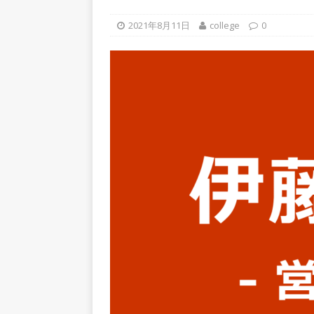
上営業増益を達成 ｜ プライ
2021年8月11日
college
0
[ 2026年5月15日 ]
【 28卒
年収1,631万円 ｜ 設立以
体育会積極採用企業
[ 2026年5月15日 ]
【 28
グループ企業 ｜ 日本トッ
手グループとしての安定性バツグ
ツ・コンサルティング
体
[ 2026年5月14日 ]
【 28
速く、高い成長を求める人に
めたパイオニア企業 ｜ CARTA
[ 2026年5月14日 ]
【 28
機関向け広告・人材営業 ｜