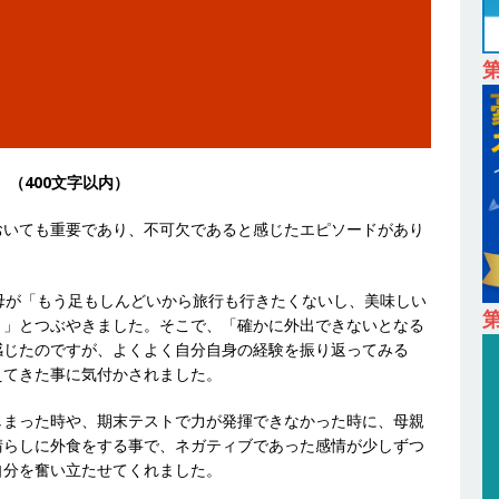
24日 ｜ ギミック
体育会積極採用企業
卒 ｜ 不動産・営業を知れる仕事体験開催 】大阪勤務・転勤なし ｜ 関西
｜ マンション販売戸数近畿圏第3位 ｜ 初任給30万+手当、1年目で年
間休日120～125日 ｜ エスリード
体育会積極採用企業
卒 ｜ 30分のオンライン業界研究・企業説明会 】 世界最大級の金融サー
。（400文字以内）
理店営業 ｜ 20代で年収1,000万円目指せる ｜ 賞与年4回・年間休日120
体育会積極採用企業
おいても重要であり、不可欠であると感じたエピソードがあり
卒 】世界トップシェアの半導体技術を持つグローバルメーカー ｜ 年間休
母が「もう足もしんどいから旅行も行きたくないし、美味しい
 売上高1,138億円 ｜ プライム上場 ｜ 新電元工業
体育会積極採用
第
。」とつぶやきました。そこで、「確かに外出できないとなる
感じたのですが、よくよく自分自身の経験を振り返ってみる
えてきた事に気付かされました。
 ｜ 東京勤務・転勤なし ｜ 文理不問 】 7期連続200％増収!! ｜ 様々な
けることが可能 ｜ データ分析のエキスパートとしてクライアントの
しまった時や、期末テストで力が発揮できなかった時に、母親
晴らしに外食をする事で、ネガティブであった感情が少しずつ
み ｜ データアナリティクスラボ
体育会積極採用企業
自分を奮い立たせてくれました。
卒 ｜ 東京勤務・転勤なし 】 食品・生鮮業界に特化した人材紹介サービ