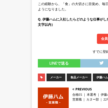
この経験から、「食」の大切さに目覚め、毎
スを提供するベンチャー企業
ようになりました。
として成長・収入アップが目
Q. 伊藤ハムに入社したらどのような仕事がし
[ 2026年5月13日 ]
【 28
文字以内）
転勤なし ｜ 文系IT未経験で
会員
るベンチャー企業 ｜ 新卒2年
[ 2026年5月13日 ]
【 28
すでに登
模の重要施設の建設に携わるサ
LINEで送る
手当 ｜ 年間休日125日 ｜
[ 2026年5月13日 ]
【 28
メーカー
食品メーカー
伊藤ハム
｜ 四国・関東エリアで圧倒
手当・資格取得支援制度あり 
PREVIOUS
合格ES ｜ 本選考 ｜ 伊藤
会積極採用企業
営業職 ｜ カヌー部 ｜ 22
[ 2026年5月12日 ]
【 28