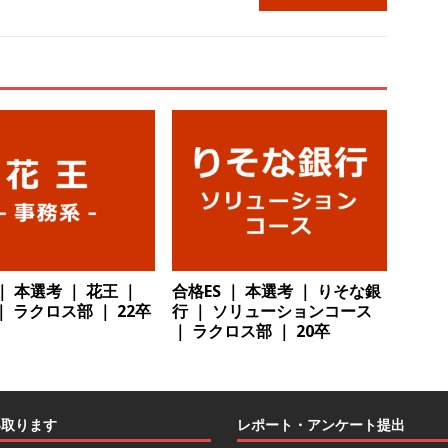
で唯一一貫生産する鋼材加工メーカー ｜ 幅広くマルチに活躍する人
住宅手当有 ｜ スチールテック
体育会積極採用企業
卒 ｜ ES・適性検査自動合格で一次確約!! ≫ 整形外科・疼痛領域から信頼
1人1人に合わせたキャリアを築ける可能性あり ｜ 年間休日127日・完
｜ 日本臓器製薬
体育会積極採用企業
卒 ≫ 大手医薬品や食品メーカー向けに世界から輸入した生薬・漢方原材
 業界トップクラスのシェア ｜ 財務基盤の安定感バツグン ｜ 日本粉
業
｜ 本選考 ｜ 花王 ｜
合格ES ｜ 本選考 ｜ りそな銀
会学生限定 】 企業の詳細分析 AI活用アスキヤリセミナー ｜ 周りと差
｜ ラクロス部 ｜ 22卒
行 ｜ ソリューションコース
ーム
お勧めイベント
｜ ラクロス部 ｜ 20卒
会学生限定 】何から始める？就活準備まるわかりアスキヤリセミナ
勧めイベント
い取ります
レポート・アンケート提出
会学生限定 】人事が教える後悔しない企業選びアスキヤリセミナー ｜