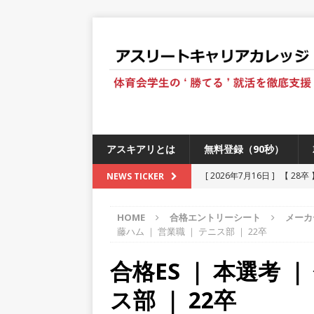
アスキアリとは
無料登録（90秒）
[ 2026年7月16日 ]
【 28
NEWS TICKER
[ 2026年6月13日 ]
≪ 27
HOME
合格エントリーシート
メーカ
[ 2026年5月17日 ]
≪ 20
藤ハム ｜ 営業職 ｜ テニス部 ｜ 22卒
[ 2026年5月16日 ]
【 20
合格ES ｜ 本選考 ｜
[ 2026年5月15日 ]
【 28
ス部 ｜ 22卒
230以上の国・地域で愛され