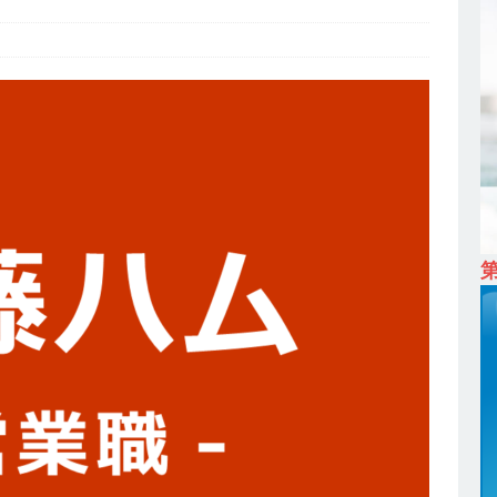
ム上場 ｜ カプコン
体育会積極採用企業
 ｜ 早期選考直結型のインターン!! 】 M&A仲介業 ｜ 入社2年目の参考
降連続売上増 ｜ 土日祝完全休み ｜ プライム上場 ｜ M&A総合研究所
卒 ｜ インターンシップ参加者は書類選考・一次面接免除 】 M&A総研の
プレベルの企業へ幅広いコンサルを行う ｜ スタートアップの成長性×大
ン ｜ 年収500万スタート ｜ 土日祝休み ｜ 東京勤務 ｜ クオン
育会積極採用企業
卒 】 NTTドコモグループと電通グループの傘下 ｜ 初任給40万 ｜ 人より
は超魅力的な挑戦環境!! ｜ 日本で初めてインターネット広告事業を始
 HOLDINGS
体育会積極採用企業
卒 ｜ 体験型インターンシップ 】スタンダード上場 ｜ 業界No.1 企業医療
 未経験からコンサル、マーケティング、ブランディングが経験できる