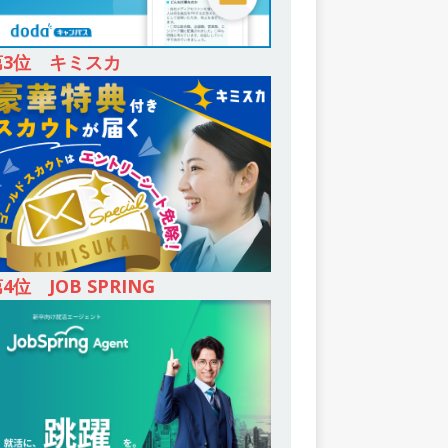
第3位 キミスカ
4位 JOB SPRING