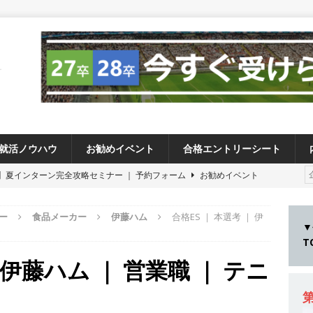
就活ノウハウ
お勧めイベント
合格エントリーシート
卒 】夏インターン完全攻略セミナー ｜ 予約フォーム
お勧めイベント
卒 ≫アスキヤリ個人相談｜予約フォーム
お勧めイベント
ー
食品メーカー
伊藤ハム
合格ES ｜ 本選考 ｜ 伊
27卒 ≫ 今すぐ受けられる優良企業一覧（27社）
体育会積極採用企業
▼
28卒 】 今すぐ受けられる優良企業一覧（14社）
体育会積極採用企業
 伊藤ハム ｜ 営業職 ｜ テニ
卒 ｜ カプコンが体育会学生を求めアスキヤリ限定イベント開催!! 】 世界
る日本屈指のゲームメーカー ｜ 9期連続の最高益・11期連続の10%以
第