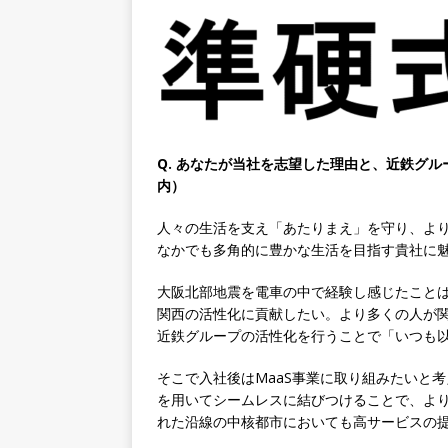
専門商社 ｜ 大手メーカーと
ゴー
体育会積極採用企業
[ 2026年5月14日 ]
【 28
速く、高い成長を求める人に
めたパイオニア企業 ｜ CARTA
Q. あなたが当社を志望した理由と、近鉄グル
[ 2026年5月14日 ]
【 28
内）
機関向け広告・人材営業 ｜
人々の生活を支え「あたりまえ」を守り、よ
｜ 土日祝休み ｜ 年間休日1
なかでも多角的に豊かな生活を目指す貴社に
[ 2026年5月14日 ]
【 28
大阪北部地震を電車の中で経験し感じたこと
知名度抜群の総合不動産会社 
関西の活性化に貢献したい。より多くの人が
近鉄グループの活性化を行うことで「いつも
収1,000万も目指せる ｜ 年
[ 2026年5月14日 ]
【 28
そこで入社後はMaaS事業に取り組みたいと
を用いてシームレスに結びつけることで、よ
ビス機関 ｜ BtoBtoCの代
れた沿線の中核都市においても高サービスの
日以上 ｜ ジブラルタ生命