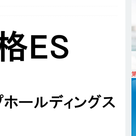
ム上場 ｜ カプコン
体育会積極採用企業
 ｜ 早期選考直結型のインターン!! 】 M&A仲介業 ｜ 入社2年目の参考
降連続売上増 ｜ 土日祝完全休み ｜ プライム上場 ｜ M&A総合研究所
卒 ｜ インターンシップ参加者は書類選考・一次面接免除 】 M&A総研の
プレベルの企業へ幅広いコンサルを行う ｜ スタートアップの成長性×大
ン ｜ 年収500万スタート ｜ 土日祝休み ｜ 東京勤務 ｜ クオン
育会積極採用企業
 ｜ ES自動合格!! 】 文理不問 ｜ 世界中のシェア約80％・国内シェア
 一眼レフ大手メーカー全てと取引する国内トップシェアのマグネシウム
年度実績6.5ヵ月・平均6ヶ月以上 ｜ ミツワ電機工業
体育会積極採
卒 ｜ 書類選考自動合格!! 】 需要が伸び続ける安定したリフォーム業界の