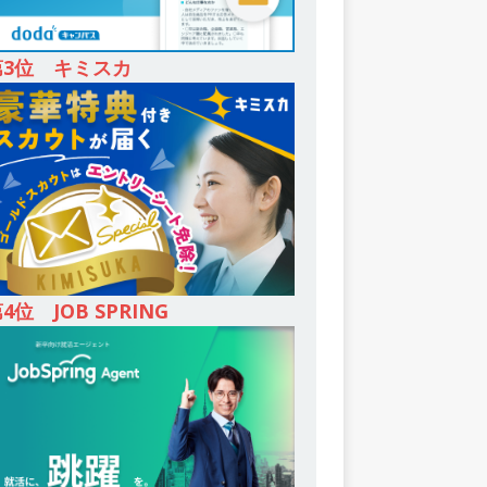
第3位 キミスカ
4位 JOB SPRING