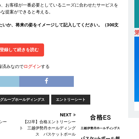
め、お客様が一番必要としているニーズに合わせたサービスを
卒｜営業職向けオープンカンパニー 】世界トップシェアの半導体技術を
ルな提案ができると考える。
間休日129日・土日祝完全休み ｜ 売上高1,138億円 ｜ プライム上場
たいか、将来の姿をイメージして記入してください。（300文
採用企業
 ｜ 適性検査合否免除・面接確約!! ｜ 1dayインターンあり 】 東京勤務
登録して続きを読む
産投資市場東京で投資住宅販売をリードする企業 ｜ 土地仕入れから物件
09万 ｜ 年間休日130日・土日祝完全休み ｜ スタンダード上場 ｜ 明
録済みなので
ログイン
する
会積極採用企業
 ｜ 適性検査合否免除・面接確約!! ｜ 1dayインターンあり 】東京勤
宅販売をリードする企業が手がける賃貸アパート・マンションの管理を
グループホールディングス
エントリーシート
 ｜ 不動産業ではレアな私服出社OK ｜ 土日祝完全休み ｜ スタンダー
ズグループ ｜ 明豊プロパティーズ
体育会積極採用企業
NEXT
シー
【22卒】合格エントリーシー
卒 ｜ オープンカンパニー｜東京勤務・転勤なし ｜ 文理不問 】 7期連続
ト 三越伊勢丹ホールディング
ス バスケットボール
業界の知識・スキルを身に付けることが可能 ｜ データ分析のエキスパート