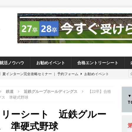
就活ノウハウ
お勧めイベント
合格エントリーシート
卒 】夏インターン完全攻略セミナー ｜ 予約フォーム
お勧めイベント
卒 ≫アスキヤリ個人相談｜予約フォーム
お勧めイベント
鉄道
近鉄グループホールディングス
【22卒】合格
27卒 ≫ 今すぐ受けられる優良企業一覧（26社）
体育会積極採用企業
▼
グス 準硬式野球
28卒 】 今すぐ受けられる優良企業一覧（18社）
体育会積極採用企業
トリーシート 近鉄グルー
卒 ｜ カプコンが体育会学生を求めアスキヤリ限定イベント開催!! 】 世界
ス 準硬式野球
る日本屈指のゲームメーカー ｜ 9期連続の最高益・11期連続の10%以
第