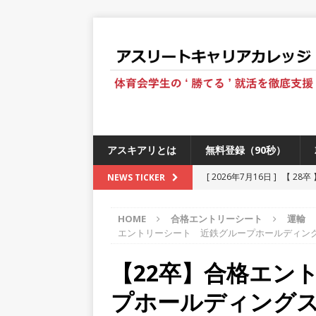
アスキアリとは
無料登録（90秒）
[ 2026年7月16日 ]
【 28
NEWS TICKER
[ 2026年6月13日 ]
≪ 27
HOME
合格エントリーシート
運輸
[ 2026年5月17日 ]
≪ 20
エントリーシート 近鉄グループホールディン
[ 2026年5月16日 ]
【 20
【22卒】合格エン
[ 2026年5月15日 ]
【 28
プホールディング
230以上の国・地域で愛され