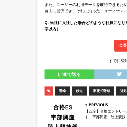
また、ユーザーの利用データを取得できるた
[ 2026年5月14日 ]
【 28
自由に提供でき、それに沿ったニューノーマ
持つグローバルメーカー ｜ 年
Q. 当社に入社した場合どのような社員になり
｜ 新電元工業
体育会積極
字以内）
[ 2026年5月14日 ]
【 28卒
会員
限定 ｜ 世界No.1の不動
販売までを担う ｜ 平均年収8
すでに登
豊エンタープライズ
体育
LINEで送る
[ 2026年5月14日 ]
【 28卒
務・転勤なし ｜ 投資用住
運輸
鉄道
準硬式野球
近鉄
行う ｜ 年間休日125日以上
ド上場 明豊エンタープライ
PREVIOUS
【22卒】合格エントリー
[ 2026年5月14日 ]
【 28
ト 宇部興産 陸上競技
200％増収!! ｜ 様々な