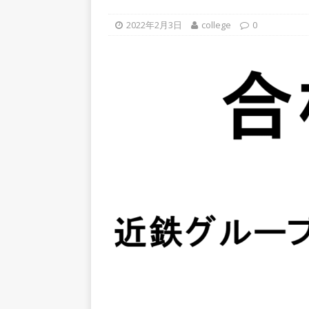
上営業増益を達成 ｜ プライ
2022年2月3日
college
0
[ 2026年5月15日 ]
【 28卒
年収1,631万円 ｜ 設立以
体育会積極採用企業
[ 2026年5月15日 ]
【 28
グループ企業 ｜ 日本トッ
手グループとしての安定性バツグ
ツ・コンサルティング
体
[ 2026年5月14日 ]
【 28卒
50％以上の製品保有!! ｜
部品製造メーカー ｜ 賞与前
用企業
[ 2026年5月14日 ]
【 28