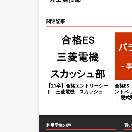
としてクライアントの課題を
採用企業
関連記事
[ 2026年5月14日 ]
【 28
スを提供するベンチャー企業
として成長・収入アップが目
[ 2026年5月13日 ]
【 28
転勤なし ｜ 文系IT未経験で
るベンチャー企業 ｜ 新卒2年
【21卒】合格エントリーシー
合格ES
[ 2026年5月13日 ]
【 28
ト 三菱電機 スカッシュ
ントベッ
模の重要施設の建設に携わるサ
｜ 硬式
手当 ｜ 年間休日125日 ｜
[ 2026年5月13日 ]
【 28
利用学生の声
買
｜ 四国・関東エリアで圧倒