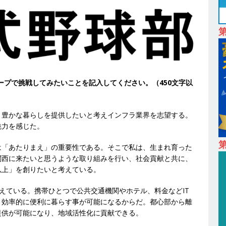
も取引多数!! ｜ 30歳までは個人の成績に関わらず昇給を約束 ｜ ソー
卒 】 NTTドコモグループと電通グループの傘下 ｜ 初任給40万 ｜ 人より
は超魅力的な挑戦環境!! ｜ 日本で初めてインターネット広告事業を始
 HOLDINGS
体育会積極採用企業
ープで挑戦してみたいことを記入してください。（450文字以
卒 ｜ 体験型インターンシップ 】スタンダード上場 ｜ 業界No.1 企業医療
 未経験からコンサル、マーケティング、ブランディングが経験できる
り豊かな暮らしを提供したいと考えインフラ業界を志望する。
24日 ｜ ギミック
体育会積極採用企業
魅力を感じた。
卒 ｜ 不動産・営業を知れる仕事体験開催 】大阪勤務・転勤なし ｜ 関西
第
は「あたりまえ」の重要性である。そこで私は、生まれ育った
｜ マンション販売戸数近畿圏第3位 ｜ 初任給30万+手当、1年目で年
関西に来たいと思うような取り組みを行い、社会貢献と共に、
以上」を創りたいと考えている。
間休日120～125日 ｜ エスリード
体育会積極採用企業
卒 ｜ 30分のオンライン業界研究・企業説明会 】 世界最大級の金融サー
考えている。携帯ひとつで公共交通機関やホテル、料金などIT
り効率的に便利に暮らす事が可能になるからだ。都心部から離
理店営業 ｜ 20代で年収1,000万円目指せる ｜ 賞与年4回・年間休日120
提供が可能になり、地域活性化に貢献できる。
体育会積極採用企業