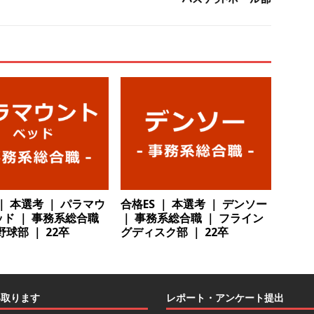
解決 ｜ 土日祝完全休み ｜ データアナリティクスラボ
体育会積極
卒 ｜ 東京勤務・転勤なし 】 食品・生鮮業界に特化した人材紹介サービ
 ｜ 設立から毎年黒字経営。売上は常に右肩上がり ｜ 未経験から営業
指せる環境 ｜ オイシル
体育会積極採用企業
卒 ｜ トップ企業内定の登竜門!! 満足度98％のインターン 】 東京勤務・
もOK ｜ 新卒の3年以内昇進率91％ ｜ IT社会の今まさに求められてい
目で1,000万円越え目指せる!! ｜ データX
体育会積極採用企業
 ｜ 本選考 ｜ パラマウ
合格ES ｜ 本選考 ｜ デンソー
卒 ｜ 仕事の全容を知れるオープンカンパニー 】 大林グループ ｜ 全国規
ド ｜ 事務系総合職
｜ 事務系総合職 ｜ フライン
ブコン ｜ 環境保全や脱炭素社会の実現にも貢献 ｜ 初任給28万+各
野球部 ｜ 22卒
グディスク部 ｜ 22卒
 オーク設備工業
体育会積極採用企業
卒 ｜ 建築プロセスの一部を体験できるイベント開催 】香川・大阪勤務
い取ります
レポート・アンケート提出
的な存在感を誇る総合建設会社（ゼネコン） ｜ 充実の福利厚生・資格