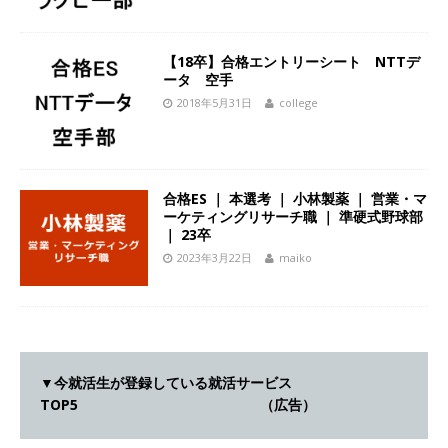
ーゴー
体育会積極採用企業
[ 2026年5月14日 ]
【 28卒 】 NTTドコモグルー
【18卒】合格エントリーシート NTTデ
ータ 空手
プと電通グループの傘下 ｜ 初任給40万 ｜ 人よ
2018年5月31日
college
り速く、高い成長を求める人には超魅力的な挑戦
環境!! ｜ 日本で初めてインターネット広告事業を
始めたパイオニア企業 ｜ CARTA HOLDINGS
合格ES ｜ 本選考 ｜ 小林製薬 ｜ 営業・マ
ーケティングリサーチ職 ｜ 準硬式野球部
体育会積極採用企業
｜ 23卒
2023年3月22日
maiko
[ 2026年5月14日 ]
【 28卒 ｜ 体験型インターン
シップ 】スタンダード上場 ｜ 業界No.1 企業医
療機関向け広告・人材営業 ｜ 未経験からコンサ
ル、マーケティング、ブランディングが経験でき
▼今就活生が登録している就活サービス
る ｜ 土日祝休み ｜ 年間休日124日 ｜ ギミック
TOP5 （広告）
体育会積極採用企業