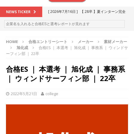
[ 2026年7月16日 ]
【 28卒 】夏インターン完全
NEWS TICKER
攻略セミナー ｜ 予約フォーム
お勧めイベン
ト
HOME
合格エントリーシート
メーカー
素材メーカー
[ 2026年6月13日 ]
≪ 27卒 ≫アスキヤリ個人相
旭化成
合格ES ｜ 本選考 ｜ 旭化成 ｜ 事務系 ｜ ウィンドサ
談｜予約フォーム
お勧めイベント
ーフィン部 ｜ 22卒
[ 2026年5月17日 ]
≪ 2027卒 ≫ 今すぐ受けられ
合格ES ｜ 本選考 ｜ 旭化成 ｜ 事務系
る優良企業一覧（26社）
体育会積極採用企業
｜ ウィンドサーフィン部 ｜ 22卒
[ 2026年5月16日 ]
【 2028卒 】 今すぐ受けられ
る優良企業一覧（18社）
体育会積極採用企業
2022年5月21日
college
[ 2026年5月15日 ]
【 28卒 ｜ カプコンが体育会
学生を求めアスキヤリ限定イベント開催!! 】 世界
230以上の国・地域で愛される日本屈指のゲーム
メーカー ｜ 9期連続の最高益・11期連続の10%