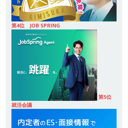
務・転勤なし ｜ 投資用住宅販売をリードする企
業が手がける賃貸アパート・マンションの管理を
行う ｜ 年間休日125日以上 ｜ 不動産業ではレア
第4位 JOB SPRING
な私服出社OK ｜ 土日祝完全休み ｜ スタンダー
ド上場 明豊エンタープライズグループ ｜ 明豊プ
ロパティーズ
体育会積極採用企業
[ 2026年5月14日 ]
【 28卒 ｜ オープンカンパニ
ー｜東京勤務・転勤なし ｜ 文理不問 】 7期連続
200％増収!! ｜ 様々な業界の知識・スキルを身に
付けることが可能 ｜ データ分析のエキスパート
第5位
としてクライアントの課題を解決 ｜ 土日祝完全
就活会議
休み ｜ データアナリティクスラボ
体育会積
極採用企業
[ 2026年5月14日 ]
【 28卒 ｜ 東京勤務・転勤な