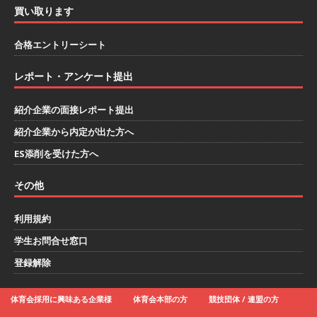
買い取ります
模の重要施設の建設に携わるサブコン ｜ 環境保
全や脱炭素社会の実現にも貢献 ｜ 初任給28万
合格エントリーシート
+各手当 ｜ 年間休日125日 ｜ オーク設備工業
レポート・アンケート提出
体育会積極採用企業
紹介企業の面接レポート提出
[ 2026年5月13日 ]
【 28卒 ｜ 建築プロセスの一
紹介企業から内定が出た方へ
部を体験できるイベント開催 】香川・大阪勤務
ES添削を受けた方へ
｜ 四国・関東エリアで圧倒的な存在感を誇る総
その他
合建設会社（ゼネコン） ｜ 充実の福利厚生・資
格手当・資格取得支援制度あり ｜ 年間休日123
利用規約
日 ｜ 創立以来74年間黒字経営 ｜ 合田工務店
学生お問合せ窓口
体育会積極採用企業
登録解除
[ 2026年5月12日 ]
【 28卒 ｜ 愛知勤務・転勤な
体育会採用に興味ある企業様
体育会本部の方
競技団体 / 連盟の方
し 】 自動車生産に欠かせない部品を独自のノウ