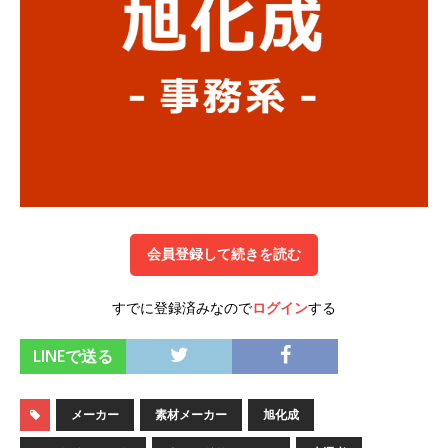
以上営業増益を達成 ｜ プライム上場 ｜ カプコン
体育会積極採用企業
[ 2026年5月15日 ]
【 28卒 ｜ 早期選考直結型の
インターン!! 】 M&A仲介業 ｜ 入社2年目の参考
年収1,631万円 ｜ 設立以降連続売上増 ｜ 土日祝
完全休み ｜ プライム上場 ｜ M&A総合研究所
体育会積極採用企業
会員登録して続きを読む
[ 2026年5月15日 ]
【 28卒 ｜ インターンシップ
参加者は書類選考・一次面接免除 】 M&A総研の
すでに登録済みなので
ログイン
する
グループ企業 ｜ 日本トップレベルの企業へ幅広
LINEで送る
いコンサルを行う ｜ スタートアップの成長性×
大手グループとしての安定性バツグン ｜ 年収
メーカー
素材メーカー
旭化成
500万スタート ｜ 土日祝休み ｜ 東京勤務 ｜ ク