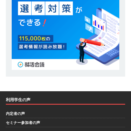
し 】 食品・生鮮業界に特化した人材紹介サービ
スを提供するベンチャー企業 ｜ 設立から毎年黒
字経営。売上は常に右肩上がり ｜ 未経験から営
業として成長・収入アップが目指せる環境 ｜ オ
イシル
体育会積極採用企業
[ 2026年5月13日 ]
【 28卒 ｜ トップ企業内定の
登竜門!! 満足度98％のインターン 】 東京勤務・
転勤なし ｜ 文系IT未経験でもOK ｜ 新卒の3年以
内昇進率91％ ｜ IT社会の今まさに求められてい
るベンチャー企業 ｜ 新卒2年目で1,000万円越え
利用学生の声
目指せる!! ｜ データX
体育会積極採用企業
内定者の声
[ 2026年5月13日 ]
【 28卒 ｜ 仕事の全容を知れ
セミナー参加者の声
るオープンカンパニー 】 大林グループ ｜ 全国規