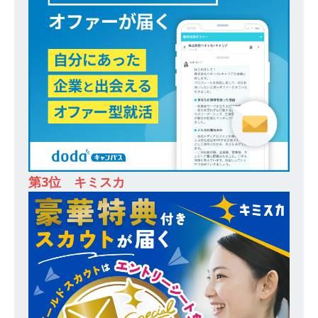
ンカンパニー 】世界トップシェアの半導体技術
を持つグローバルメーカー ｜ 年間休日129日・
土日祝完全休み ｜ 売上高1,138億円 ｜ プライム
上場 ｜ 新電元工業
体育会積極採用企業
[ 2026年5月14日 ]
【 28卒 ｜ 適性検査合否免
除・面接確約!! ｜ 1dayインターンあり 】 東京勤
務限定 ｜ 世界No.1の不動産投資市場東京で投資
住宅販売をリードする企業 ｜ 土地仕入れから物
第3位 キミスカ
件販売までを担う ｜ 平均年収809万 ｜ 年間休日
130日・土日祝完全休み ｜ スタンダード上場 ｜
明豊エンタープライズ
体育会積極採用企業
[ 2026年5月14日 ]
【 28卒 ｜ 適性検査合否免
除・面接確約!! ｜ 1dayインターンあり 】東京勤