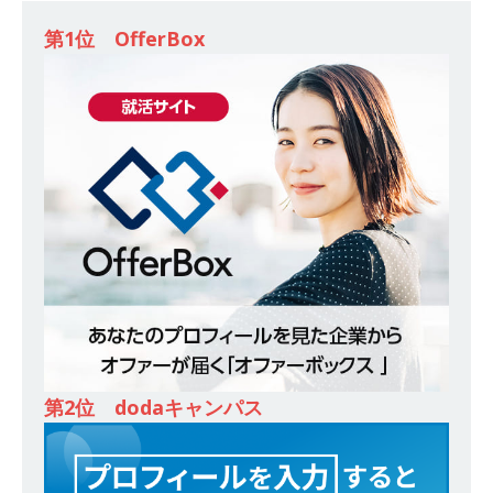
[ 2026年5月14日 ]
【 28卒 ｜ 不動産・営業を知
第1位 OfferBox
れる仕事体験開催 】大阪勤務・転勤なし ｜ 関西
知名度抜群の総合不動産会社 ｜ マンション販売
戸数近畿圏第3位 ｜ 初任給30万+手当、1年目で
年収1,000万も目指せる ｜ 年間休日120～125日
｜ エスリード
体育会積極採用企業
[ 2026年5月14日 ]
【 28卒 ｜ 30分のオンライン
業界研究・企業説明会 】 世界最大級の金融サー
ビス機関 ｜ BtoBtoCの代理店営業 ｜ 20代で年
収1,000万円目指せる ｜ 賞与年4回・年間休日
120日以上 ｜ ジブラルタ生命
体育会積極採用
第2位 dodaキャンパス
企業
[ 2026年5月14日 ]
【 28卒｜営業職向けオープ