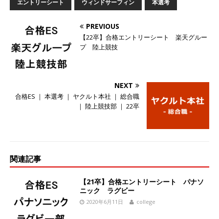
エントリーシート
ウィンドサーフィン
本選考
オンツ・コンサルティング
体育会積極採用企
PREVIOUS
業
【22卒】合格エントリーシート 楽天グルー
[ 2026年5月14日 ]
【 28卒 ｜ ES自動合格!! 】 文
プ 陸上競技
理不問 ｜ 世界中のシェア約80％・国内シェア
50％以上の製品保有!! ｜ 一眼レフ大手メーカー
NEXT
全てと取引する国内トップシェアのマグネシウム
合格ES ｜ 本選考 ｜ ヤクルト本社 ｜ 総合職
｜ 陸上競技部 ｜ 22卒
部品製造メーカー ｜ 賞与前年度実績6.5ヵ月・平
均6ヶ月以上 ｜ ミツワ電機工業
体育会積極採
用企業
関連記事
[ 2026年5月14日 ]
【 28卒 ｜ 書類選考自動合
格!! 】 需要が伸び続ける安定したリフォーム業界
【21卒】合格エントリーシート パナソ
ニック ラグビー
の専門商社 ｜ 大手メーカーとも取引多数!! ｜ 30
2020年6月11日
college
歳までは個人の成績に関わらず昇給を約束 ｜ ソ