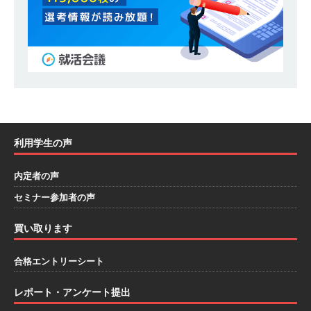
｜ エスリード
体育会積極採用企業
[ 2026年5月14日 ]
【 28卒 ｜ 30分のオンライン
業界研究・企業説明会 】 世界最大級の金融サー
ビス機関 ｜ BtoBtoCの代理店営業 ｜ 20代で年
収1,000万円目指せる ｜ 賞与年4回・年間休日
120日以上 ｜ ジブラルタ生命
体育会積極採用
利用学生の声
企業
[ 2026年5月14日 ]
【 28卒｜営業職向けオープ
内定者の声
セミナー参加者の声
ンカンパニー 】世界トップシェアの半導体技術
を持つグローバルメーカー ｜ 年間休日129日・
買い取ります
土日祝完全休み ｜ 売上高1,138億円 ｜ プライム
合格エントリーシート
上場 ｜ 新電元工業
体育会積極採用企業
レポート・アンケート提出
[ 2026年5月14日 ]
【 28卒 ｜ 適性検査合否免