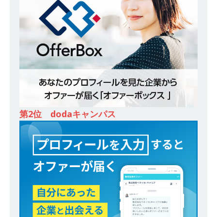
以上営業増益を達成 ｜ プライム上場 ｜ カプコン
体育会積極採用企業
[ 2026年5月15日 ]
【 28卒 ｜ 早期選考直結型の
インターン!! 】 M&A仲介業 ｜ 入社2年目の参考
年収1,631万円 ｜ 設立以降連続売上増 ｜ 土日祝
完全休み ｜ プライム上場 ｜ M&A総合研究所
第2位 dodaキャンパス
体育会積極採用企業
[ 2026年5月15日 ]
【 28卒 ｜ インターンシップ
参加者は書類選考・一次面接免除 】 M&A総研の
グループ企業 ｜ 日本トップレベルの企業へ幅広
いコンサルを行う ｜ スタートアップの成長性×
大手グループとしての安定性バツグン ｜ 年収
500万スタート ｜ 土日祝休み ｜ 東京勤務 ｜ ク