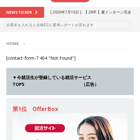
[ 2026年7月16日 ]
【 28卒 】夏インターン完全
NEWS TICKER
攻略セミナー ｜ 予約フォーム
お勧めイベン
ト
HOME
[ 2026年6月13日 ]
≪ 27卒 ≫アスキヤリ個人相
談｜予約フォーム
お勧めイベント
[contact-form-7 404 "Not Found"]
[ 2026年5月17日 ]
≪ 2027卒 ≫ 今すぐ受けられ
る優良企業一覧（26社）
体育会積極採用企業
▼今就活生が登録している就活サービス
TOP5 （広告）
[ 2026年5月16日 ]
【 2028卒 】 今すぐ受けられ
る優良企業一覧（16社）
体育会積極採用企業
第1位 OfferBox
[ 2026年5月15日 ]
【 28卒 ｜ カプコンが体育会
学生を求めアスキヤリ限定イベント開催!! 】 世界
230以上の国・地域で愛される日本屈指のゲーム
メーカー ｜ 9期連続の最高益・11期連続の10%