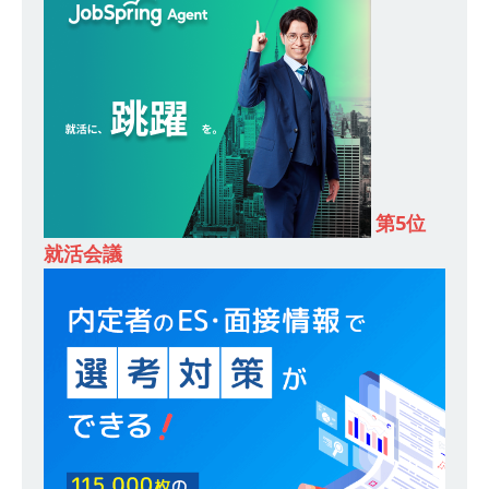
始めたパイオニア企業 ｜ CARTA HOLDINGS
体育会積極採用企業
[ 2026年5月14日 ]
【 28卒 ｜ 体験型インターン
シップ 】スタンダード上場 ｜ 業界No.1 企業医
療機関向け広告・人材営業 ｜ 未経験からコンサ
ル、マーケティング、ブランディングが経験でき
第5位
る ｜ 土日祝休み ｜ 年間休日124日 ｜ ギミック
就活会議
体育会積極採用企業
[ 2026年5月14日 ]
【 28卒 ｜ 不動産・営業を知
れる仕事体験開催 】大阪勤務・転勤なし ｜ 関西
知名度抜群の総合不動産会社 ｜ マンション販売
戸数近畿圏第3位 ｜ 初任給30万+手当、1年目で
年収1,000万も目指せる ｜ 年間休日120～125日