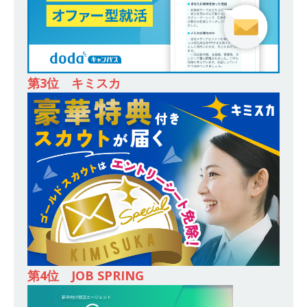
オンツ・コンサルティング
体育会積極採用企
業
[ 2026年5月14日 ]
【 28卒 ｜ ES自動合格!! 】 文
第3位 キミスカ
理不問 ｜ 世界中のシェア約80％・国内シェア
50％以上の製品保有!! ｜ 一眼レフ大手メーカー
全てと取引する国内トップシェアのマグネシウム
部品製造メーカー ｜ 賞与前年度実績6.5ヵ月・平
均6ヶ月以上 ｜ ミツワ電機工業
体育会積極採
用企業
[ 2026年5月14日 ]
【 28卒 】 NTTドコモグルー
プと電通グループの傘下 ｜ 初任給40万 ｜ 人よ
第4位 JOB SPRING
り速く、高い成長を求める人には超魅力的な挑戦
環境!! ｜ 日本で初めてインターネット広告事業を