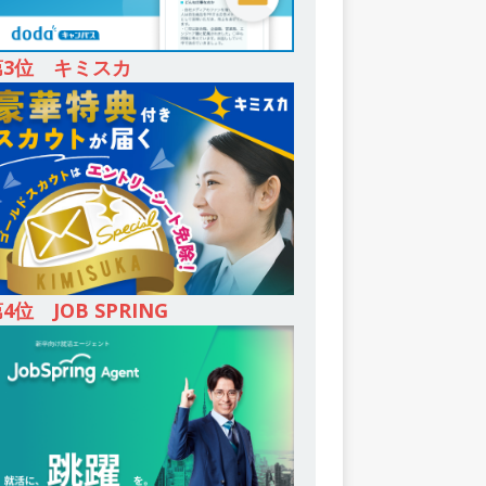
第3位 キミスカ
4位 JOB SPRING