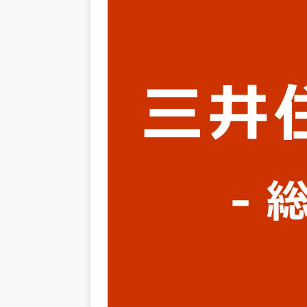
上営業増益を達成 ｜ プライ
[ 2026年5月15日 ]
【 28卒
年収1,631万円 ｜ 設立以
体育会積極採用企業
[ 2026年5月15日 ]
【 28
グループ企業 ｜ 日本トッ
手グループとしての安定性バツグ
ツ・コンサルティング
体
[ 2026年5月14日 ]
【 28卒
50％以上の製品保有!! ｜
部品製造メーカー ｜ 賞与前
用企業
[ 2026年5月14日 ]
【 28