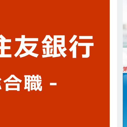
ム上場 ｜ カプコン
体育会積極採用企業
 ｜ 早期選考直結型のインターン!! 】 M&A仲介業 ｜ 入社2年目の参考
降連続売上増 ｜ 土日祝完全休み ｜ プライム上場 ｜ M&A総合研究所
卒 ｜ インターンシップ参加者は書類選考・一次面接免除 】 M&A総研の
プレベルの企業へ幅広いコンサルを行う ｜ スタートアップの成長性×大
ン ｜ 年収500万スタート ｜ 土日祝休み ｜ 東京勤務 ｜ クオン
育会積極採用企業
 ｜ ES自動合格!! 】 文理不問 ｜ 世界中のシェア約80％・国内シェア
 一眼レフ大手メーカー全てと取引する国内トップシェアのマグネシウム
年度実績6.5ヵ月・平均6ヶ月以上 ｜ ミツワ電機工業
体育会積極採
卒 】 NTTドコモグループと電通グループの傘下 ｜ 初任給40万 ｜ 人より