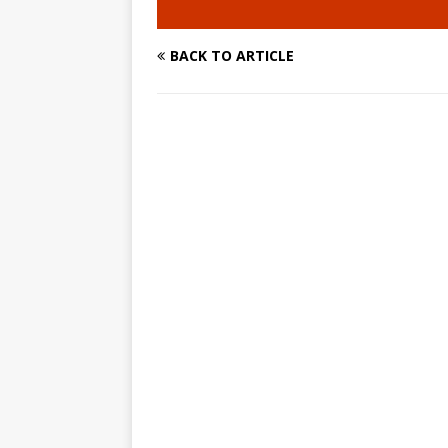
速く、高い成長を求める人に
めたパイオニア企業 ｜ CARTA
BACK TO ARTICLE
[ 2026年5月14日 ]
【 28
機関向け広告・人材営業 ｜
｜ 土日祝休み ｜ 年間休日1
[ 2026年5月14日 ]
【 28
知名度抜群の総合不動産会社 
収1,000万も目指せる ｜ 年
[ 2026年5月14日 ]
【 28
ビス機関 ｜ BtoBtoCの代
日以上 ｜ ジブラルタ生命
[ 2026年5月14日 ]
【 28
持つグローバルメーカー ｜ 年
｜ 新電元工業
体育会積極