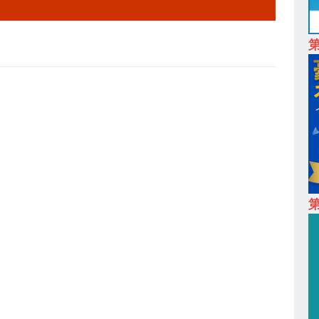
は超魅力的な挑戦環境!! ｜ 日本で初めてインターネット広告事業を始
 HOLDINGS
体育会積極採用企業
卒 ｜ 体験型インターンシップ 】スタンダード上場 ｜ 業界No.1 企業医療
 未経験からコンサル、マーケティング、ブランディングが経験できる
24日 ｜ ギミック
体育会積極採用企業
卒 ｜ 不動産・営業を知れる仕事体験開催 】大阪勤務・転勤なし ｜ 関西
｜ マンション販売戸数近畿圏第3位 ｜ 初任給30万+手当、1年目で年
間休日120～125日 ｜ エスリード
体育会積極採用企業
卒 ｜ 30分のオンライン業界研究・企業説明会 】 世界最大級の金融サー
第
理店営業 ｜ 20代で年収1,000万円目指せる ｜ 賞与年4回・年間休日120
体育会積極採用企業
卒｜営業職向けオープンカンパニー 】世界トップシェアの半導体技術を
間休日129日・土日祝完全休み ｜ 売上高1,138億円 ｜ プライム上場
採用企業