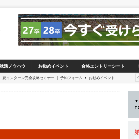
就活ノウハウ
お勧めイベント
合格エントリーシート
卒 】夏インターン完全攻略セミナー ｜ 予約フォーム
お勧めイベント
卒 ≫アスキヤリ個人相談｜予約フォーム
お勧めイベント
27卒 ≫ 今すぐ受けられる優良企業一覧（26社）
体育会積極採用企業
▼
28卒 】 今すぐ受けられる優良企業一覧（16社）
体育会積極採用企業
卒 ｜ カプコンが体育会学生を求めアスキヤリ限定イベント開催!! 】 世界
る日本屈指のゲームメーカー ｜ 9期連続の最高益・11期連続の10%以
第