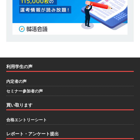
務・転勤なし ｜ 投資用住宅販売をリードする企
業が手がける賃貸アパート・マンションの管理を
行う ｜ 年間休日125日以上 ｜ 不動産業ではレア
な私服出社OK ｜ 土日祝完全休み ｜ スタンダー
ド上場 明豊エンタープライズグループ ｜ 明豊プ
ロパティーズ
体育会積極採用企業
[ 2026年5月14日 ]
【 28卒 ｜ オープンカンパニ
利用学生の声
ー｜東京勤務・転勤なし ｜ 文理不問 】 7期連続
内定者の声
200％増収!! ｜ 様々な業界の知識・スキルを身に
セミナー参加者の声
付けることが可能 ｜ データ分析のエキスパート
買い取ります
としてクライアントの課題を解決 ｜ 土日祝完全
休み ｜ データアナリティクスラボ
体育会積
合格エントリーシート
極採用企業
レポート・アンケート提出
[ 2026年5月14日 ]
【 28卒 ｜ 東京勤務・転勤な