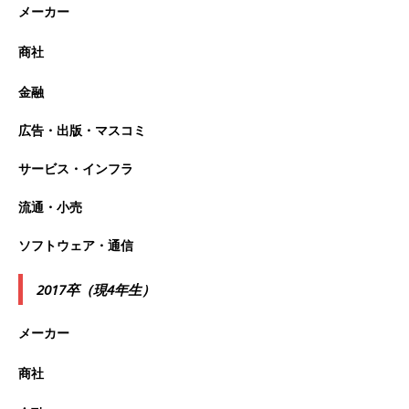
メーカー
以上営業増益を達成 ｜ プライム上場 ｜ カプコン
商社
体育会積極採用企業
金融
[ 2026年5月15日 ]
【 28卒 ｜ 早期選考直結型の
インターン!! 】 M&A仲介業 ｜ 入社2年目の参考
広告・出版・マスコミ
年収1,631万円 ｜ 設立以降連続売上増 ｜ 土日祝
サービス・インフラ
完全休み ｜ プライム上場 ｜ M&A総合研究所
流通・小売
体育会積極採用企業
ソフトウェア・通信
[ 2026年5月15日 ]
【 28卒 ｜ インターンシップ
参加者は書類選考・一次面接免除 】 M&A総研の
2017卒（現4年生）
グループ企業 ｜ 日本トップレベルの企業へ幅広
メーカー
いコンサルを行う ｜ スタートアップの成長性×
大手グループとしての安定性バツグン ｜ 年収
商社
500万スタート ｜ 土日祝休み ｜ 東京勤務 ｜ ク