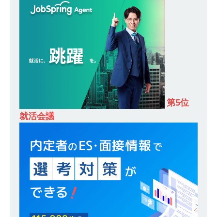
ンカンパニー 】世界トップシェアの半導体技術
を持つグローバルメーカー ｜ 年間休日129日・
土日祝完全休み ｜ 売上高1,138億円 ｜ プライム
上場 ｜ 新電元工業
体育会積極採用企業
[ 2026年5月14日 ]
【 28卒 ｜ 適性検査合否免
除・面接確約!! ｜ 1dayインターンあり 】 東京勤
第5位
務限定 ｜ 世界No.1の不動産投資市場東京で投資
就活会議
住宅販売をリードする企業 ｜ 土地仕入れから物
件販売までを担う ｜ 平均年収809万 ｜ 年間休日
130日・土日祝完全休み ｜ スタンダード上場 ｜
明豊エンタープライズ
体育会積極採用企業
[ 2026年5月14日 ]
【 28卒 ｜ 適性検査合否免
除・面接確約!! ｜ 1dayインターンあり 】東京勤