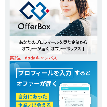
ーゴー
体育会積極採用企業
[ 2026年5月14日 ]
【 28卒 】 NTTドコモグルー
プと電通グループの傘下 ｜ 初任給40万 ｜ 人よ
り速く、高い成長を求める人には超魅力的な挑戦
環境!! ｜ 日本で初めてインターネット広告事業を
始めたパイオニア企業 ｜ CARTA HOLDINGS
体育会積極採用企業
第2位 dodaキャンパス
[ 2026年5月14日 ]
【 28卒 ｜ 体験型インターン
シップ 】スタンダード上場 ｜ 業界No.1 企業医
療機関向け広告・人材営業 ｜ 未経験からコンサ
ル、マーケティング、ブランディングが経験でき
る ｜ 土日祝休み ｜ 年間休日124日 ｜ ギミック
体育会積極採用企業