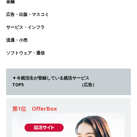
金融
オンツ・コンサルティング
体育会積極採用企
広告・出版・マスコミ
業
サービス・インフラ
[ 2026年5月14日 ]
【 28卒 ｜ ES自動合格!! 】 文
理不問 ｜ 世界中のシェア約80％・国内シェア
流通・小売
50％以上の製品保有!! ｜ 一眼レフ大手メーカー
ソフトウェア・通信
全てと取引する国内トップシェアのマグネシウム
部品製造メーカー ｜ 賞与前年度実績6.5ヵ月・平
▼今就活生が登録している就活サービス
均6ヶ月以上 ｜ ミツワ電機工業
体育会積極採
TOP5 （広告）
用企業
[ 2026年5月14日 ]
【 28卒 ｜ 書類選考自動合
第1位 OfferBox
格!! 】 需要が伸び続ける安定したリフォーム業界
の専門商社 ｜ 大手メーカーとも取引多数!! ｜ 30
歳までは個人の成績に関わらず昇給を約束 ｜ ソ