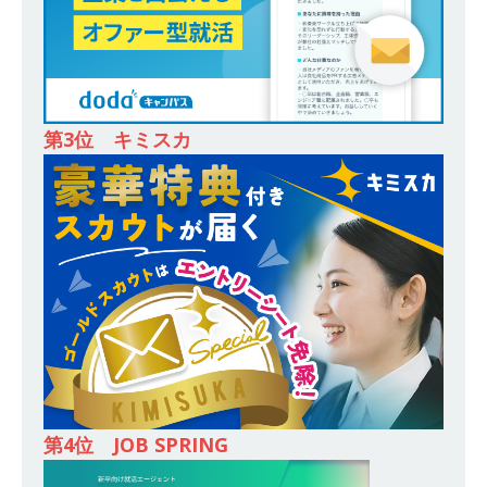
[ 2026年5月14日 ]
【 28卒 ｜ 不動産・営業を知
れる仕事体験開催 】大阪勤務・転勤なし ｜ 関西
知名度抜群の総合不動産会社 ｜ マンション販売
戸数近畿圏第3位 ｜ 初任給30万+手当、1年目で
第3位 キミスカ
年収1,000万も目指せる ｜ 年間休日120～125日
｜ エスリード
体育会積極採用企業
[ 2026年5月14日 ]
【 28卒 ｜ 30分のオンライン
業界研究・企業説明会 】 世界最大級の金融サー
ビス機関 ｜ BtoBtoCの代理店営業 ｜ 20代で年
収1,000万円目指せる ｜ 賞与年4回・年間休日
120日以上 ｜ ジブラルタ生命
体育会積極採用
企業
第4位 JOB SPRING
[ 2026年5月14日 ]
【 28卒｜営業職向けオープ