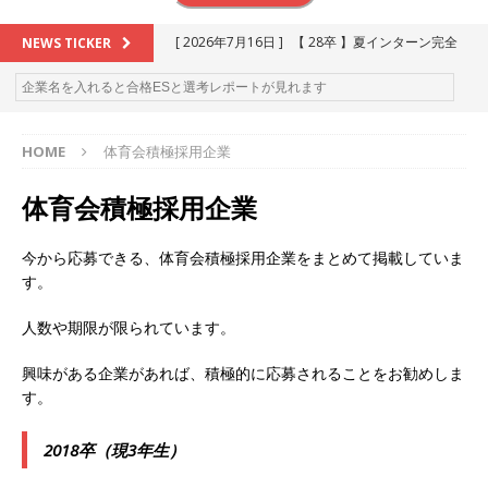
[ 2026年7月16日 ]
【 28卒 】夏インターン完全
NEWS TICKER
攻略セミナー ｜ 予約フォーム
お勧めイベン
ト
HOME
体育会積極採用企業
[ 2026年6月13日 ]
≪ 27卒 ≫アスキヤリ個人相
談｜予約フォーム
お勧めイベント
体育会積極採用企業
[ 2026年5月17日 ]
≪ 2027卒 ≫ 今すぐ受けられ
今から応募できる、体育会積極採用企業をまとめて掲載していま
る優良企業一覧（26社）
体育会積極採用企業
す。
[ 2026年5月16日 ]
【 2028卒 】 今すぐ受けられ
人数や期限が限られています。
る優良企業一覧（18社）
体育会積極採用企業
興味がある企業があれば、積極的に応募されることをお勧めしま
[ 2026年5月15日 ]
【 28卒 ｜ カプコンが体育会
す。
学生を求めアスキヤリ限定イベント開催!! 】 世界
2018卒（現3年生）
230以上の国・地域で愛される日本屈指のゲーム
メーカー ｜ 9期連続の最高益・11期連続の10%