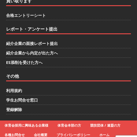
買い取ります
ー｜東京勤務・転勤なし ｜ 文理不問 】 7期連続
200％増収!! ｜ 様々な業界の知識・スキルを身に
合格エントリーシート
付けることが可能 ｜ データ分析のエキスパート
レポート・アンケート提出
としてクライアントの課題を解決 ｜ 土日祝完全
紹介企業の面接レポート提出
休み ｜ データアナリティクスラボ
体育会積
紹介企業から内定が出た方へ
極採用企業
ES添削を受けた方へ
[ 2026年5月14日 ]
【 28卒 ｜ 東京勤務・転勤な
し 】 食品・生鮮業界に特化した人材紹介サービ
その他
スを提供するベンチャー企業 ｜ 設立から毎年黒
利用規約
字経営。売上は常に右肩上がり ｜ 未経験から営
学生お問合せ窓口
業として成長・収入アップが目指せる環境 ｜ オ
登録解除
イシル
体育会積極採用企業
体育会採用に興味ある企業様
体育会本部の方
競技団体 / 連盟の方
[ 2026年5月13日 ]
【 28卒 ｜ トップ企業内定の
各種お問合せ
会社概要
プライバシーポリシー
ホーム