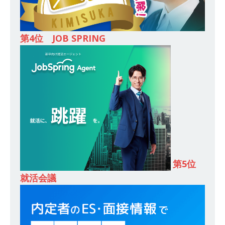
体育会積極採用企業
[ 2026年5月14日 ]
【 28卒 ｜ 不動産・営業を知
第4位 JOB SPRING
れる仕事体験開催 】大阪勤務・転勤なし ｜ 関西
知名度抜群の総合不動産会社 ｜ マンション販売
戸数近畿圏第3位 ｜ 初任給30万+手当、1年目で
年収1,000万も目指せる ｜ 年間休日120～125日
｜ エスリード
体育会積極採用企業
[ 2026年5月14日 ]
【 28卒 ｜ 30分のオンライン
業界研究・企業説明会 】 世界最大級の金融サー
第5位
ビス機関 ｜ BtoBtoCの代理店営業 ｜ 20代で年
就活会議
収1,000万円目指せる ｜ 賞与年4回・年間休日
120日以上 ｜ ジブラルタ生命
体育会積極採用
企業