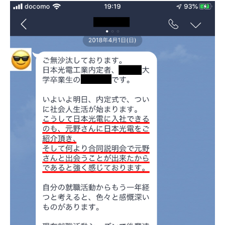
体育会積極採用企業
[ 2026年5月14日 ]
【 28卒 ｜ 不動産・営業を知
れる仕事体験開催 】大阪勤務・転勤なし ｜ 関西
知名度抜群の総合不動産会社 ｜ マンション販売
戸数近畿圏第3位 ｜ 初任給30万+手当、1年目で
年収1,000万も目指せる ｜ 年間休日120～125日
｜ エスリード
体育会積極採用企業
[ 2026年5月14日 ]
【 28卒 ｜ 30分のオンライン
業界研究・企業説明会 】 世界最大級の金融サー
ビス機関 ｜ BtoBtoCの代理店営業 ｜ 20代で年
収1,000万円目指せる ｜ 賞与年4回・年間休日
120日以上 ｜ ジブラルタ生命
体育会積極採用
企業