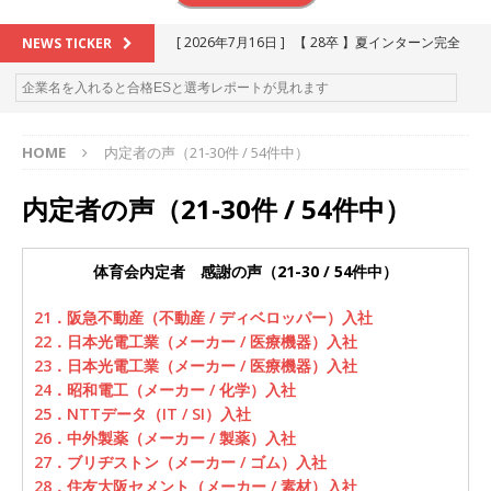
[ 2026年7月16日 ]
【 28卒 】夏インターン完全
NEWS TICKER
攻略セミナー ｜ 予約フォーム
お勧めイベン
ト
HOME
内定者の声（21-30件 / 54件中）
[ 2026年6月13日 ]
≪ 27卒 ≫アスキヤリ個人相
談｜予約フォーム
お勧めイベント
内定者の声（21-30件 / 54件中）
[ 2026年5月17日 ]
≪ 2027卒 ≫ 今すぐ受けられ
る優良企業一覧（26社）
体育会積極採用企業
体育会内定者 感謝の声（21-30 / 54件中）
[ 2026年5月16日 ]
【 2028卒 】 今すぐ受けられ
21．阪急不動産（不動産 / ディベロッパー）入社
22．日本光電工業（メーカー / 医療機器）入社
る優良企業一覧（15社）
体育会積極採用企業
23．日本光電工業（メーカー / 医療機器）入社
[ 2026年5月15日 ]
【 28卒 ｜ カプコンが体育会
24．昭和電工（メーカー / 化学）入社
25．NTTデータ（IT / SI）入社
学生を求めアスキヤリ限定イベント開催!! 】 世界
26．中外製薬（メーカー / 製薬）入社
230以上の国・地域で愛される日本屈指のゲーム
27．ブリヂストン（メーカー / ゴム）入社
28．住友大阪セメント（メーカー / 素材）入社
メーカー ｜ 9期連続の最高益・11期連続の10%