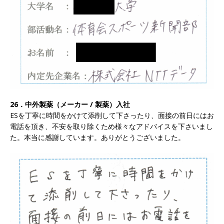
｜ 1人1人に合わせたキャリアを築ける可能性あ
り ｜ 年間休日127日・完全週休2日制 ｜ 創業87
年 ｜ 日本臓器製薬
体育会積極採用企業
[ 2026年5月10日 ]
≪ 27卒 ≫ 大手医薬品や食品
メーカー向けに世界から輸入した生薬・漢方原材
料を提供する老舗メーカー ｜ 業界トップクラス
26．中外製薬（メーカー / 製薬）入社
のシェア ｜ 財務基盤の安定感バツグン ｜ 日本粉
ESを丁寧に時間をかけて添削して下さったり、面接の前日にはお
電話を頂き、不安を取り除くため様々なアドバイスを下さいまし
末薬品
体育会積極採用企業
た。本当に感謝しています。ありがとうございました。
[ 2026年1月26日 ]
【 体育会学生限定 】 企業の
詳細分析 AI活用アスキヤリセミナー ｜ 周りと差
をつけられる!! ｜ 予約フォーム
お勧めイベン
ト
[ 2026年1月13日 ]
【 体育会学生限定 】何から