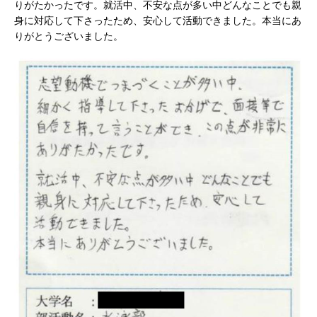
りがたかったです。就活中、不安な点が多い中どんなことでも親
界・企業研究が可能!! ｜ 平均年収2,000万超の企
身に対応して下さったため、安心して活動できました。本当にあ
業も参加あり ｜ 業界の全体像がわかる20社合説
りがとうございました。
｜ 私服OK
お勧めイベント
[ 2026年1月8日 ]
（終了）【 28卒 ｜ 6/7@梅田
｜ 入退室自由 】 1日で10社以上の業界・企業の
情報収集が可能!! ｜ 平均年収1,000万以上の企業
参加あり ｜ 人気IT業界の全体像がわかる26社合
説 ｜ 私服OK
お勧めイベント
[ 2025年8月8日 ]
≪ 27卒 ｜ 文理不問!! ≫ JFEグ
ループの一員 ｜ 東京ガス認定のスーパー工事会
社 ｜ 都市のライフラインを最前線で支える ｜ 首
都圏勤務 ｜ 土日祝休み ｜ 年間休日120日 ｜ あ
すか創建
体育会積極採用企業