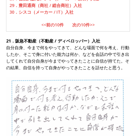
29．豊田通商（商社 / 総合商社）入社
以上営業増益を達成 ｜ プライム上場 ｜ カプコン
30．シスコ（メーカー / IT）入社
体育会積極採用企業
<<前の10件
次の10件>>
[ 2026年5月15日 ]
【 28卒 ｜ 早期選考直結型の
21．阪急不動産（不動産 / ディベロッパー）入社
インターン!! 】 M&A仲介業 ｜ 入社2年目の参考
自分自身、今まで何をやってきて、どんな場面で何を考え、行動
年収1,631万円 ｜ 設立以降連続売上増 ｜ 土日祝
したか、そこで身に付いた能力は何か、などを会話の中で引き出
してくれて自分自身が今までやってきたことに自信が持てた。そ
完全休み ｜ プライム上場 ｜ M&A総合研究所
の結果、自信を持って自身がやってきたことを話せたと思う。
体育会積極採用企業
[ 2026年5月15日 ]
【 28卒 ｜ インターンシップ
参加者は書類選考・一次面接免除 】 M&A総研の
グループ企業 ｜ 日本トップレベルの企業へ幅広
いコンサルを行う ｜ スタートアップの成長性×
大手グループとしての安定性バツグン ｜ 年収
500万スタート ｜ 土日祝休み ｜ 東京勤務 ｜ ク