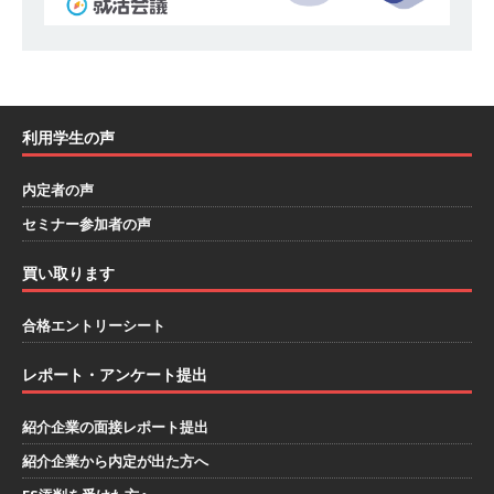
[ 2025年8月6日 ]
≪ 27卒 ≫ スタンダード上場
｜ フードビジネス（ラーメン山岡家）を全国展
開 ｜ 13期連続増収!! 売上高増加率371％!! ｜ 経
利用学生の声
営・マネジメントを実戦で身に付けられる ｜ 丸
千代山岡家
体育会積極採用企業
内定者の声
[ 2025年8月6日 ]
≪ 27卒 ≫ 明石海峡大橋を作
セミナー参加者の声
った鋼構造物施工のエキスパート ｜ 世界・日本
買い取ります
最大級の地図に残る仕事ができる ｜ お金が貯ま
合格エントリーシート
りやすい手当・制度が充実 ｜ 植田建設工業
体育会積極採用企業
レポート・アンケート提出
[ 2025年8月5日 ]
≪ 27卒 ≫ 静岡のソウルフー
紹介企業の面接レポート提出
ド「さわやか」の運営会社 ｜ どこでも通用する
紹介企業から内定が出た方へ
スキルが磨ける ｜ 入社4年でさわやかの店長に