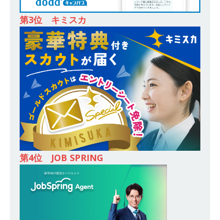
[ 2025年8月7日 ]
≪ 27卒 ｜ アスキヤリからの
第3位 キミスカ
推薦で書類選考・適性検査 通過確約!! ≫ 東京渋
谷勤務・転勤なし ｜ 世界唯一のビジネスモデル
を持つ企業 ｜ 国内シェアNo.1の商材を持つメー
カー ｜ 競合企業なし ｜ ニーズが高まるホワイト
ニングサービスをトータルサポート ｜ 土日祝休
み・年間休日125日 ｜ ホワイトエッセンス
体
育会積極採用企業
[ 2025年8月7日 ]
≪ 27卒 ｜ 大阪勤務・転勤な
し ≫ どこでも通用する営業力を身に付けられる
第4位 JOB SPRING
｜ 関西トップレベルのお金のプロ集団 ｜ 創業以
来17年連続黒字・無借金経営 ｜ ビーウィズコン
サルティング
体育会積極採用企業