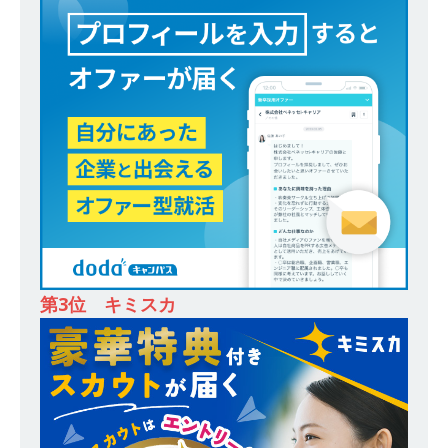
務・転勤なし ｜ 投資用住宅販売をリードする企
業が手がける賃貸アパート・マンションの管理を
行う ｜ 年間休日125日以上 ｜ 不動産業ではレア
な私服出社OK ｜ 土日祝完全休み ｜ スタンダー
ド上場 明豊エンタープライズグループ ｜ 明豊プ
ロパティーズ
体育会積極採用企業
[ 2026年5月14日 ]
【 28卒 ｜ オープンカンパニ
ー｜東京勤務・転勤なし ｜ 文理不問 】 7期連続
200％増収!! ｜ 様々な業界の知識・スキルを身に
第3位 キミスカ
付けることが可能 ｜ データ分析のエキスパート
としてクライアントの課題を解決 ｜ 土日祝完全
休み ｜ データアナリティクスラボ
体育会積
極採用企業
[ 2026年5月14日 ]
【 28卒 ｜ 東京勤務・転勤な