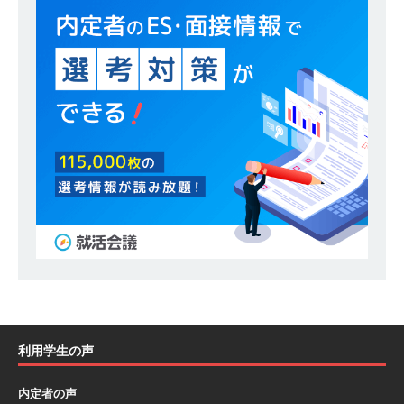
模の重要施設の建設に携わるサブコン ｜ 環境保
全や脱炭素社会の実現にも貢献 ｜ 初任給28万
+各手当 ｜ 年間休日125日 ｜ オーク設備工業
体育会積極採用企業
[ 2026年5月13日 ]
【 28卒 ｜ 建築プロセスの一
部を体験できるイベント開催 】香川・大阪勤務
｜ 四国・関東エリアで圧倒的な存在感を誇る総
合建設会社（ゼネコン） ｜ 充実の福利厚生・資
格手当・資格取得支援制度あり ｜ 年間休日123
日 ｜ 創立以来74年間黒字経営 ｜ 合田工務店
体育会積極採用企業
利用学生の声
[ 2026年5月12日 ]
【 28卒 ｜ 愛知勤務・転勤な
し 】 自動車生産に欠かせない部品を独自のノウ
内定者の声