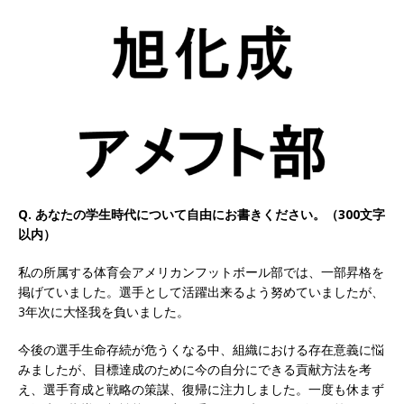
以上営業増益を達成 ｜ プライム上場 ｜ カプコン
体育会積極採用企業
[ 2026年5月15日 ]
【 28卒 ｜ 早期選考直結型の
インターン!! 】 M&A仲介業 ｜ 入社2年目の参考
年収1,631万円 ｜ 設立以降連続売上増 ｜ 土日祝
完全休み ｜ プライム上場 ｜ M&A総合研究所
体育会積極採用企業
Q. あなたの学生時代について自由にお書きください。（300文字
以内）
[ 2026年5月15日 ]
【 28卒 ｜ インターンシップ
私の所属する体育会アメリカンフットボール部では、一部昇格を
参加者は書類選考・一次面接免除 】 M&A総研の
掲げていました。選手として活躍出来るよう努めていましたが、
グループ企業 ｜ 日本トップレベルの企業へ幅広
3年次に大怪我を負いました。
いコンサルを行う ｜ スタートアップの成長性×
今後の選手生命存続が危うくなる中、組織における存在意義に悩
大手グループとしての安定性バツグン ｜ 年収
みましたが、目標達成のために今の自分にできる貢献方法を考
え、選手育成と戦略の策謀、復帰に注力しました。一度も休まず
500万スタート ｜ 土日祝休み ｜ 東京勤務 ｜ ク