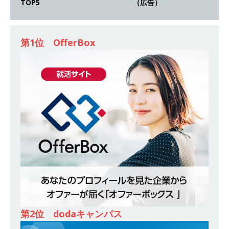
TOP5 （広告）
ンカンパニー 】世界トップシェアの半導体技術
を持つグローバルメーカー ｜ 年間休日129日・
土日祝完全休み ｜ 売上高1,138億円 ｜ プライム
第1位 OfferBox
上場 ｜ 新電元工業
体育会積極採用企業
[ 2026年5月14日 ]
【 28卒 ｜ 適性検査合否免
除・面接確約!! ｜ 1dayインターンあり 】 東京勤
務限定 ｜ 世界No.1の不動産投資市場東京で投資
住宅販売をリードする企業 ｜ 土地仕入れから物
件販売までを担う ｜ 平均年収809万 ｜ 年間休日
130日・土日祝完全休み ｜ スタンダード上場 ｜
明豊エンタープライズ
体育会積極採用企業
[ 2026年5月14日 ]
【 28卒 ｜ 適性検査合否免
第2位 dodaキャンパス
除・面接確約!! ｜ 1dayインターンあり 】東京勤