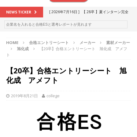
[ 2026年7月16日 ]
【 28卒 】夏インターン完全
NEWS TICKER
攻略セミナー ｜ 予約フォーム
お勧めイベン
ト
HOME
合格エントリーシート
メーカー
素材メーカー
[ 2026年6月13日 ]
≪ 27卒 ≫アスキヤリ個人相
旭化成
【20卒】合格エントリーシート 旭化成 アメフ
談｜予約フォーム
お勧めイベント
ト
[ 2026年5月17日 ]
≪ 2027卒 ≫ 今すぐ受けられ
【20卒】合格エントリーシート 旭
る優良企業一覧（26社）
体育会積極採用企業
化成 アメフト
[ 2026年5月16日 ]
【 2028卒 】 今すぐ受けられ
る優良企業一覧（18社）
体育会積極採用企業
2019年8月21日
college
[ 2026年5月15日 ]
【 28卒 ｜ カプコンが体育会
学生を求めアスキヤリ限定イベント開催!! 】 世界
230以上の国・地域で愛される日本屈指のゲーム
メーカー ｜ 9期連続の最高益・11期連続の10%