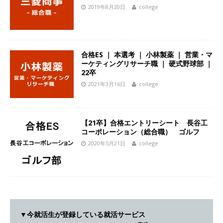
2019年8月20日
college
[ 2026年5月14日 ]
【 28卒 ｜ 不動産・営業を知
れる仕事体験開催 】大阪勤務・転勤なし ｜ 関西
知名度抜群の総合不動産会社 ｜ マンション販売
合格ES ｜ 本選考 ｜ 小林製薬 ｜ 営業・マ
戸数近畿圏第3位 ｜ 初任給30万+手当、1年目で
ーケティングリサーチ職 ｜ 硬式野球部 ｜
22卒
年収1,000万も目指せる ｜ 年間休日120～125日
2021年3月16日
college
｜ エスリード
体育会積極採用企業
[ 2026年5月14日 ]
【 28卒 ｜ 30分のオンライン
【21卒】合格エントリーシート 長谷工
業界研究・企業説明会 】 世界最大級の金融サー
コーポレーション（総合職） ゴルフ
ビス機関 ｜ BtoBtoCの代理店営業 ｜ 20代で年
2020年5月21日
college
収1,000万円目指せる ｜ 賞与年4回・年間休日
120日以上 ｜ ジブラルタ生命
体育会積極採用
企業
[ 2026年5月14日 ]
【 28卒｜営業職向けオープ
▼今就活生が登録している就活サービス