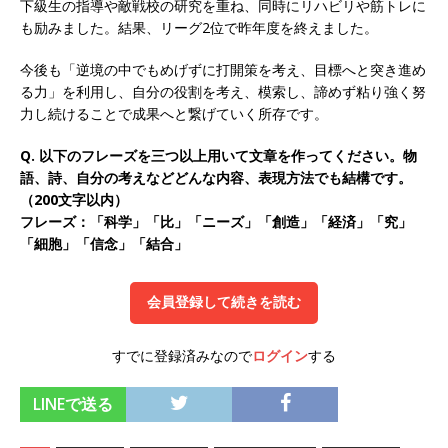
下級生の指導や敵戦校の研究を重ね、同時にリハビリや筋トレに
オンツ・コンサルティング
体育会積極採用企
も励みました。結果、リーグ2位で昨年度を終えました。
業
今後も「逆境の中でもめげずに打開策を考え、目標へと突き進め
る力」を利用し、自分の役割を考え、模索し、諦めず粘り強く努
[ 2026年5月14日 ]
【 28卒 ｜ ES自動合格!! 】 文
力し続けることで成果へと繋げていく所存です。
理不問 ｜ 世界中のシェア約80％・国内シェア
Q. 以下のフレーズを三つ以上用いて文章を作ってください。物
50％以上の製品保有!! ｜ 一眼レフ大手メーカー
語、詩、自分の考えなどどんな内容、表現方法でも結構です。
全てと取引する国内トップシェアのマグネシウム
（200文字以内）
フレーズ：「科学」「比」「ニーズ」「創造」「経済」「究」
部品製造メーカー ｜ 賞与前年度実績6.5ヵ月・平
「細胞」「信念」「結合」
均6ヶ月以上 ｜ ミツワ電機工業
体育会積極採
用企業
会員登録して続きを読む
[ 2026年5月14日 ]
【 28卒 ｜ 書類選考自動合
すでに登録済みなので
ログイン
する
格!! 】 需要が伸び続ける安定したリフォーム業界
の専門商社 ｜ 大手メーカーとも取引多数!! ｜ 30
LINEで送る
歳までは個人の成績に関わらず昇給を約束 ｜ ソ