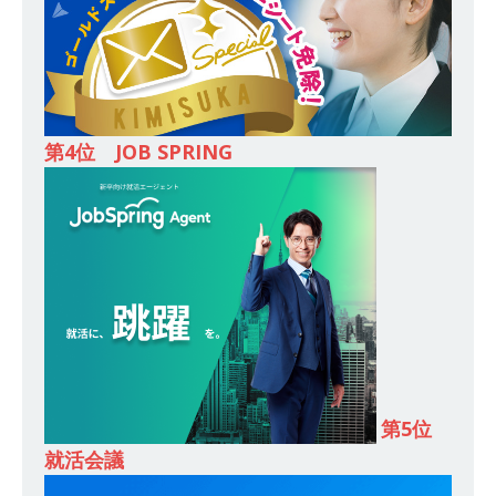
し 】 食品・生鮮業界に特化した人材紹介サービ
スを提供するベンチャー企業 ｜ 設立から毎年黒
字経営。売上は常に右肩上がり ｜ 未経験から営
業として成長・収入アップが目指せる環境 ｜ オ
第4位 JOB SPRING
イシル
体育会積極採用企業
[ 2026年5月13日 ]
【 28卒 ｜ トップ企業内定の
登竜門!! 満足度98％のインターン 】 東京勤務・
転勤なし ｜ 文系IT未経験でもOK ｜ 新卒の3年以
内昇進率91％ ｜ IT社会の今まさに求められてい
るベンチャー企業 ｜ 新卒2年目で1,000万円越え
目指せる!! ｜ データX
体育会積極採用企業
第5位
[ 2026年5月13日 ]
【 28卒 ｜ 仕事の全容を知れ
就活会議
るオープンカンパニー 】 大林グループ ｜ 全国規