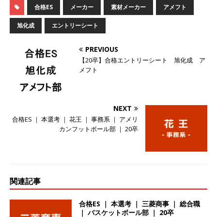
合格ES
メーカー
素材メーカー
アメフト
ーゴー
体育会積極採用企業
旭化成
エントリーシート
[ 2026年5月14日 ]
【 28卒 】 NTTドコモグルー
プと電通グループの傘下 ｜ 初任給40万 ｜ 人よ
PREVIOUS
り速く、高い成長を求める人には超魅力的な挑戦
【20卒】合格エントリーシート 旭化成 ア
メフト
環境!! ｜ 日本で初めてインターネット広告事業を
始めたパイオニア企業 ｜ CARTA HOLDINGS
NEXT
体育会積極採用企業
合格ES ｜ 本選考 ｜ 花王 ｜ 事務系 ｜ アメリ
[ 2026年5月14日 ]
【 28卒 ｜ 体験型インターン
カンフットボール部 ｜ 20卒
シップ 】スタンダード上場 ｜ 業界No.1 企業医
療機関向け広告・人材営業 ｜ 未経験からコンサ
ル、マーケティング、ブランディングが経験でき
関連記事
る ｜ 土日祝休み ｜ 年間休日124日 ｜ ギミック
合格ES ｜ 本選考 ｜ 三菱商事 ｜ 総合職
体育会積極採用企業
｜ バスケットボール部 ｜ 20卒