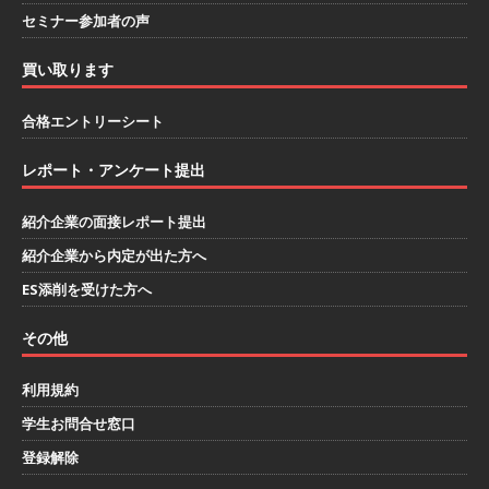
ハウで素材から生産まで国内で唯一一貫生産する
セミナー参加者の声
鋼材加工メーカー ｜ 幅広くマルチに活躍する人
買い取ります
財に成長することが可能 ｜ 住宅手当有 ｜ スチー
合格エントリーシート
ルテック
体育会積極採用企業
[ 2026年5月11日 ]
≪ 27卒 ｜ ES・適性検査自動
レポート・アンケート提出
合格で一次確約!! ≫説明会最終開催!｜ 整形外
紹介企業の面接レポート提出
科・疼痛領域から信頼の厚い老舗製薬メーカー
紹介企業から内定が出た方へ
｜ 1人1人に合わせたキャリアを築ける可能性あ
ES添削を受けた方へ
り ｜ 年間休日127日・完全週休2日制 ｜ 創業87
その他
年 ｜ 日本臓器製薬
体育会積極採用企業
利用規約
[ 2026年5月10日 ]
≪ 27卒 ≫ 大手医薬品や食品
学生お問合せ窓口
メーカー向けに世界から輸入した生薬・漢方原材
登録解除
料を提供する老舗メーカー ｜ 業界トップクラス