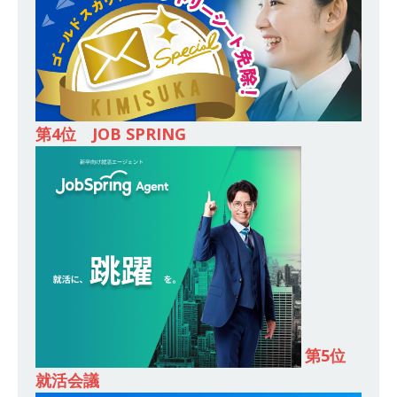
始めたパイオニア企業 ｜ CARTA HOLDINGS
体育会積極採用企業
[ 2026年5月14日 ]
【 28卒 ｜ 体験型インターン
シップ 】スタンダード上場 ｜ 業界No.1 企業医
第4位 JOB SPRING
療機関向け広告・人材営業 ｜ 未経験からコンサ
ル、マーケティング、ブランディングが経験でき
る ｜ 土日祝休み ｜ 年間休日124日 ｜ ギミック
体育会積極採用企業
[ 2026年5月14日 ]
【 28卒 ｜ 不動産・営業を知
れる仕事体験開催 】大阪勤務・転勤なし ｜ 関西
知名度抜群の総合不動産会社 ｜ マンション販売
戸数近畿圏第3位 ｜ 初任給30万+手当、1年目で
第5位
就活会議
年収1,000万も目指せる ｜ 年間休日120～125日