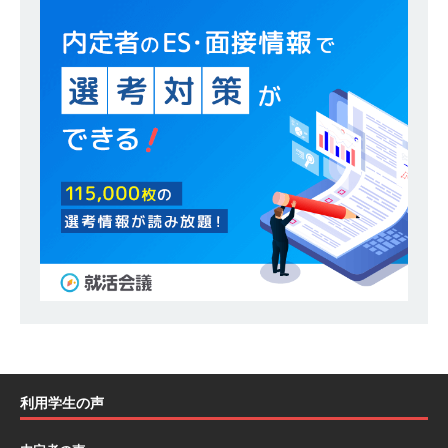
｜ エスリード
体育会積極採用企業
[ 2026年5月14日 ]
【 28卒 ｜ 30分のオンライン
業界研究・企業説明会 】 世界最大級の金融サー
ビス機関 ｜ BtoBtoCの代理店営業 ｜ 20代で年
収1,000万円目指せる ｜ 賞与年4回・年間休日
120日以上 ｜ ジブラルタ生命
体育会積極採用
企業
[ 2026年5月14日 ]
【 28卒｜営業職向けオープ
ンカンパニー 】世界トップシェアの半導体技術
を持つグローバルメーカー ｜ 年間休日129日・
土日祝完全休み ｜ 売上高1,138億円 ｜ プライム
上場 ｜ 新電元工業
体育会積極採用企業
利用学生の声
[ 2026年5月14日 ]
【 28卒 ｜ 適性検査合否免