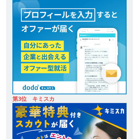
オンツ・コンサルティング
体育会積極採用企
業
[ 2026年5月14日 ]
【 28卒 ｜ ES自動合格!! 】 文
理不問 ｜ 世界中のシェア約80％・国内シェア
50％以上の製品保有!! ｜ 一眼レフ大手メーカー
全てと取引する国内トップシェアのマグネシウム
部品製造メーカー ｜ 賞与前年度実績6.5ヵ月・平
均6ヶ月以上 ｜ ミツワ電機工業
体育会積極採
用企業
第3位 キミスカ
[ 2026年5月14日 ]
【 28卒 】 NTTドコモグルー
プと電通グループの傘下 ｜ 初任給40万 ｜ 人よ
り速く、高い成長を求める人には超魅力的な挑戦
環境!! ｜ 日本で初めてインターネット広告事業を