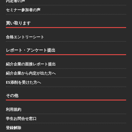
内定者の声
除・面接確約!! ｜ 1dayインターンあり 】 東京勤
セミナー参加者の声
務限定 ｜ 世界No.1の不動産投資市場東京で投資
住宅販売をリードする企業 ｜ 土地仕入れから物
買い取ります
件販売までを担う ｜ 平均年収809万 ｜ 年間休日
合格エントリーシート
130日・土日祝完全休み ｜ スタンダード上場 ｜
レポート・アンケート提出
明豊エンタープライズ
体育会積極採用企業
[ 2026年5月14日 ]
【 28卒 ｜ オープンカンパニ
紹介企業の面接レポート提出
ー｜東京勤務・転勤なし ｜ 文理不問 】 7期連続
紹介企業から内定が出た方へ
ES添削を受けた方へ
200％増収!! ｜ 様々な業界の知識・スキルを身に
付けることが可能 ｜ データ分析のエキスパート
その他
としてクライアントの課題を解決 ｜ 土日祝完全
利用規約
休み ｜ データアナリティクスラボ
体育会積
学生お問合せ窓口
極採用企業
登録解除