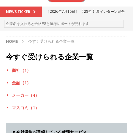
[ 2026年7月16日 ]
【 28卒 】夏インターン完全
NEWS TICKER
攻略セミナー ｜ 予約フォーム
お勧めイベン
ト
HOME
今すぐ受けられる企業一覧
[ 2026年6月13日 ]
≪ 27卒 ≫アスキヤリ個人相
談｜予約フォーム
お勧めイベント
今すぐ受けられる企業一覧
[ 2026年5月17日 ]
≪ 2027卒 ≫ 今すぐ受けられ
商社（1）
る優良企業一覧（26社）
体育会積極採用企業
[ 2026年5月16日 ]
【 2028卒 】 今すぐ受けられ
金融（1）
る優良企業一覧（16社）
体育会積極採用企業
メーカー（4）
[ 2026年5月15日 ]
【 28卒 ｜ カプコンが体育会
マスコミ（1）
学生を求めアスキヤリ限定イベント開催!! 】 世界
230以上の国・地域で愛される日本屈指のゲーム
▼今就活生が登録している就活サービス
メーカー ｜ 9期連続の最高益・11期連続の10%