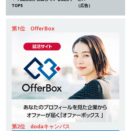
TOP5 （広告）
以上営業増益を達成 ｜ プライム上場 ｜ カプコン
体育会積極採用企業
第1位 OfferBox
[ 2026年5月15日 ]
【 28卒 ｜ 早期選考直結型の
インターン!! 】 M&A仲介業 ｜ 入社2年目の参考
年収1,631万円 ｜ 設立以降連続売上増 ｜ 土日祝
完全休み ｜ プライム上場 ｜ M&A総合研究所
体育会積極採用企業
[ 2026年5月15日 ]
【 28卒 ｜ インターンシップ
参加者は書類選考・一次面接免除 】 M&A総研の
グループ企業 ｜ 日本トップレベルの企業へ幅広
いコンサルを行う ｜ スタートアップの成長性×
大手グループとしての安定性バツグン ｜ 年収
第2位 dodaキャンパス
500万スタート ｜ 土日祝休み ｜ 東京勤務 ｜ ク