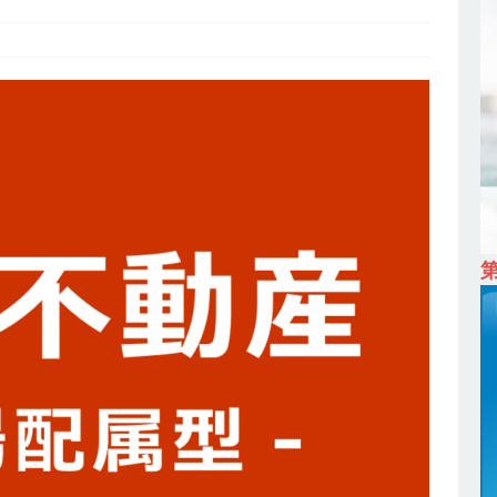
ム上場 ｜ カプコン
体育会積極採用企業
 ｜ 早期選考直結型のインターン!! 】 M&A仲介業 ｜ 入社2年目の参考
降連続売上増 ｜ 土日祝完全休み ｜ プライム上場 ｜ M&A総合研究所
卒 ｜ インターンシップ参加者は書類選考・一次面接免除 】 M&A総研の
プレベルの企業へ幅広いコンサルを行う ｜ スタートアップの成長性×大
ン ｜ 年収500万スタート ｜ 土日祝休み ｜ 東京勤務 ｜ クオン
育会積極採用企業
卒 】 NTTドコモグループと電通グループの傘下 ｜ 初任給40万 ｜ 人より
は超魅力的な挑戦環境!! ｜ 日本で初めてインターネット広告事業を始
 HOLDINGS
体育会積極採用企業
卒 ｜ 体験型インターンシップ 】スタンダード上場 ｜ 業界No.1 企業医療
 未経験からコンサル、マーケティング、ブランディングが経験できる