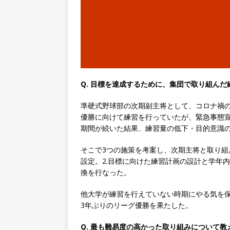
｜ 土日祝休み ｜ 年間休日1
[ 2026年5月14日 ]
【 28
知名度抜群の総合不動産会社 
収1,000万も目指せる ｜ 年
[ 2026年5月14日 ]
【 28
Q. 目標を達成するために、集団で取り組んだ
ビス機関 ｜ BtoBtoCの代
日以上 ｜ ジブラルタ生命
準硬式野球部の次期副主将として、コロナ禍
優勝に向けて練習を行っていたが、緊急事態
[ 2026年5月14日 ]
【 28
期間が続いた結果、練習量の低下・目的意識
日129日・土日祝完全休み ｜
そこで3つの施策を考案し、次期主将と取り組
企業
設定。2.目標に向けた練習計画の設計と学年内
換を行なった。
[ 2026年5月14日 ]
【 28卒
業界の知識・スキルを身に付
他大学が練習を行えていない時期にやる気を
3年ぶりのリーグ優勝を果たした。
課題を解決 ｜ 土日祝完全休
Q. 最も難易度の高かった取り組みについて教
[ 2026年5月14日 ]
【 28