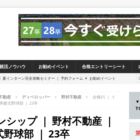
就活ノウハウ
お勧めイベント
合格エントリーシート
卒 】夏インターン完全攻略セミナー ｜ 予約フォーム
お勧めイベント
卒 ≫アスキヤリ個人相談｜予約フォーム
お勧めイベント
 不動産
ディベロッパー
野村不動産
合格ES ｜ イ
27卒 ≫ 今すぐ受けられる優良企業一覧（27社）
体育会積極採用企業
▼
準硬式野球部 ｜ 23卒
28卒 】 今すぐ受けられる優良企業一覧（14社）
体育会積極採用企業
ンシップ ｜ 野村不動産 ｜
卒 ｜ カプコンが体育会学生を求めアスキヤリ限定イベント開催!! 】 世界
野球部 ｜ 23卒
る日本屈指のゲームメーカー ｜ 9期連続の最高益・11期連続の10%以
第