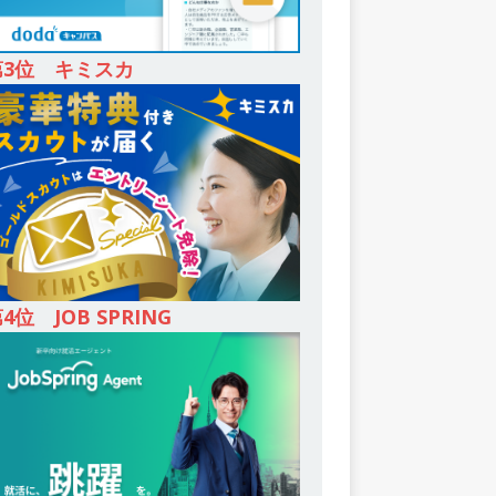
第3位 キミスカ
4位 JOB SPRING