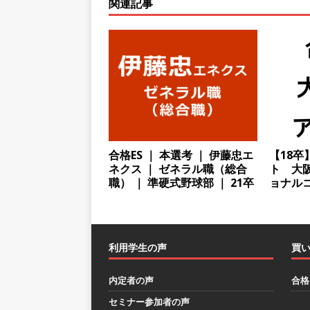
関連記事
ハウで素材から生産まで国内
財に成長することが可能 ｜ 
[ 2026年5月11日 ]
≪ 27
の厚い老舗製薬メーカー ｜ 
全週休2日制 ｜ 創業87年 
[ 2026年5月10日 ]
≪ 27
合格ES ｜ 本選考 ｜ 伊藤忠エ
【18
料を提供する老舗メーカー ｜
ネクス ｜ ゼネラル職（総合
ト 大
末薬品
体育会積極採用企
職） ｜ 準硬式野球部 ｜ 21卒
ョナル
[ 2026年1月26日 ]
【 体育
をつけられる!! ｜ 予約フォ
利用学生の声
買
[ 2026年1月13日 ]
【 体育
ー！ ｜ 予約フォーム
お
内定者の声
合格
[ 2026年1月12日 ]
【 体育
セミナー参加者の声