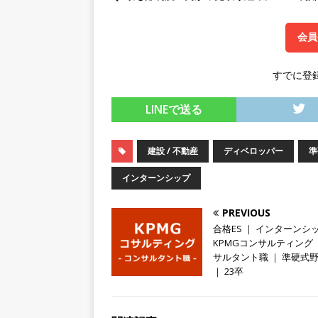
スを提供するベンチャー企業
会員
として成長・収入アップが目
[ 2026年5月13日 ]
【 28
すでに登
転勤なし ｜ 文系IT未経験で
LINEで送る
るベンチャー企業 ｜ 新卒2年
[ 2026年5月13日 ]
【 28
建設 / 不動産
ディベロッパー
準
模の重要施設の建設に携わるサ
インターンシップ
手当 ｜ 年間休日125日 ｜
PREVIOUS
[ 2026年5月13日 ]
【 28
合格ES ｜ インターンシ
｜ 四国・関東エリアで圧倒
KPMGコンサルティング 
サルタント職 ｜ 準硬式
手当・資格取得支援制度あり 
｜ 23卒
会積極採用企業
[ 2026年5月12日 ]
【 28