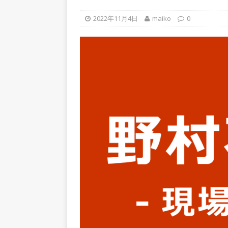
上営業増益を達成 ｜ プライ
2022年11月4日
maiko
0
[ 2026年5月15日 ]
【 28卒
年収1,631万円 ｜ 設立以
体育会積極採用企業
[ 2026年5月15日 ]
【 28
グループ企業 ｜ 日本トッ
手グループとしての安定性バツグ
ツ・コンサルティング
体
[ 2026年5月14日 ]
【 28
速く、高い成長を求める人に
めたパイオニア企業 ｜ CARTA
[ 2026年5月14日 ]
【 28
機関向け広告・人材営業 ｜