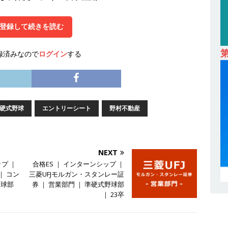
 ｜ 設立から毎年黒字経営。売上は常に右肩上がり ｜ 未経験から営業
登録して続きを読む
指せる環境 ｜ オイシル
体育会積極採用企業
卒 ｜ トップ企業内定の登竜門!! 満足度98％のインターン 】 東京勤務・
録済みなので
ログイン
する
もOK ｜ 新卒の3年以内昇進率91％ ｜ IT社会の今まさに求められてい
目で1,000万円越え目指せる!! ｜ データX
体育会積極採用企業
卒 ｜ 仕事の全容を知れるオープンカンパニー 】 大林グループ ｜ 全国規
硬式野球
エントリーシート
野村不動産
ブコン ｜ 環境保全や脱炭素社会の実現にも貢献 ｜ 初任給28万+各
 オーク設備工業
体育会積極採用企業
NEXT
卒 ｜ 建築プロセスの一部を体験できるイベント開催 】香川・大阪勤務
ップ ｜
合格ES ｜ インターンシップ ｜
的な存在感を誇る総合建設会社（ゼネコン） ｜ 充実の福利厚生・資格
｜ コン
三菱UFJモルガン・スタンレー証
野球部
券 ｜ 営業部門 ｜ 準硬式野球部
｜ 年間休日123日 ｜ 創立以来74年間黒字経営 ｜ 合田工務店
体育
｜ 23卒
卒 ｜ 愛知勤務・転勤なし 】 自動車生産に欠かせない部品を独自のノウ