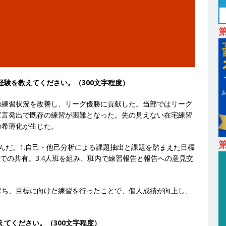
24日 ｜ ギミック
体育会積極採用企業
卒 ｜ 不動産・営業を知れる仕事体験開催 】大阪勤務・転勤なし ｜ 関西
｜ マンション販売戸数近畿圏第3位 ｜ 初任給30万+手当、1年目で年
間休日120～125日 ｜ エスリード
体育会積極採用企業
卒 ｜ 30分のオンライン業界研究・企業説明会 】 世界最大級の金融サー
経験を教えてください。（300文字程度）
理店営業 ｜ 20代で年収1,000万円目指せる ｜ 賞与年4回・年間休日120
体育会積極採用企業
の練習状況を改善し、リーグ優勝に貢献した。当部ではリーグ
宣言発出で既存の練習が困難となった。先の見えない在宅練習
卒 】世界トップシェアの半導体技術を持つグローバルメーカー ｜ 年間休
の希薄化が生じた。
 売上高1,138億円 ｜ プライム上場 ｜ 新電元工業
体育会積極採用
第
んだ。1.自己・他己分析による課題抽出と課題を踏まえた目標
での共有。3.4人班を組み、班内で練習報告と報告への意見交
 ｜ 東京勤務・転勤なし ｜ 文理不問 】 7期連続200％増収!! ｜ 様々な
けることが可能 ｜ データ分析のエキスパートとしてクライアントの
保ち、目標に向けた練習を行ったことで、個人成績が向上し、
み ｜ データアナリティクスラボ
体育会積極採用企業
えてください。（300文字程度）
卒 ｜ 東京勤務・転勤なし 】 食品・生鮮業界に特化した人材紹介サービ