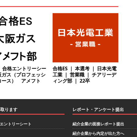
で唯一一貫生産する鋼材加工メーカー ｜ 幅広くマルチに活躍する人
住宅手当有 ｜ スチールテック
体育会積極採用企業
卒 ｜ ES・適性検査自動合格で一次確約!! ≫ 整形外科・疼痛領域から信頼
1人1人に合わせたキャリアを築ける可能性あり ｜ 年間休日127日・完
｜ 日本臓器製薬
体育会積極採用企業
卒 ≫ 大手医薬品や食品メーカー向けに世界から輸入した生薬・漢方原材
卒】合格エントリーシー
合格ES ｜ 本選考 ｜ 日本光電
 業界トップクラスのシェア ｜ 財務基盤の安定感バツグン ｜ 日本粉
阪ガス（プロフェッシ
工業 ｜ 営業職 ｜ チアリーデ
業
コース） アメフト
ィング部 ｜ 22卒
会学生限定 】 企業の詳細分析 AI活用アスキヤリセミナー ｜ 周りと差
ーム
お勧めイベント
い取ります
レポート・アンケート提出
会学生限定 】何から始める？就活準備まるわかりアスキヤリセミナ
勧めイベント
エントリーシート
紹介企業の面接レポート提出
会学生限定 】人事が教える後悔しない企業選びアスキヤリセミナー ｜
紹介企業から内定が出た方へ