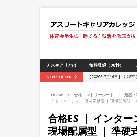
アスキアリとは
無料登録（90秒）
[ 2026年7月16日 ]
【 28
NEWS TICKER
[ 2026年6月13日 ]
≪ 27
HOME
合格エントリーシート
建設 /
[ 2026年5月17日 ]
≪ 20
ンターンシップ ｜ 野村不動産 ｜ 現場配属型 ｜ 
[ 2026年5月16日 ]
【 20
合格ES ｜ インター
[ 2026年5月15日 ]
【 28
現場配属型 ｜ 準硬式
230以上の国・地域で愛され