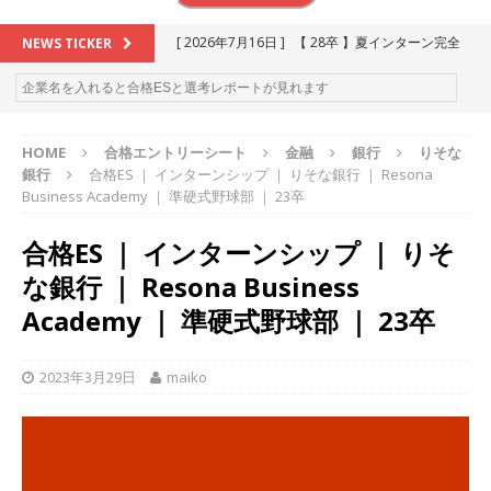
[ 2026年7月16日 ]
【 28卒 】夏インターン完全
NEWS TICKER
攻略セミナー ｜ 予約フォーム
お勧めイベン
ト
HOME
合格エントリーシート
金融
銀行
りそな
[ 2026年6月13日 ]
≪ 27卒 ≫アスキヤリ個人相
銀行
合格ES ｜ インターンシップ ｜ りそな銀行 ｜ Resona
談｜予約フォーム
お勧めイベント
Business Academy ｜ 準硬式野球部 ｜ 23卒
[ 2026年5月17日 ]
≪ 2027卒 ≫ 今すぐ受けられ
合格ES ｜ インターンシップ ｜ りそ
る優良企業一覧（26社）
体育会積極採用企業
な銀行 ｜ Resona Business
[ 2026年5月16日 ]
【 2028卒 】 今すぐ受けられ
Academy ｜ 準硬式野球部 ｜ 23卒
る優良企業一覧（15社）
体育会積極採用企業
2023年3月29日
maiko
[ 2026年5月15日 ]
【 28卒 ｜ カプコンが体育会
学生を求めアスキヤリ限定イベント開催!! 】 世界
230以上の国・地域で愛される日本屈指のゲーム
メーカー ｜ 9期連続の最高益・11期連続の10%