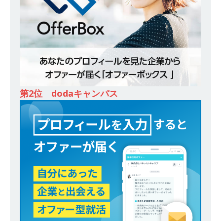
ー｜東京勤務・転勤なし ｜ 文理不問 】 7期連続
200％増収!! ｜ 様々な業界の知識・スキルを身に
付けることが可能 ｜ データ分析のエキスパート
としてクライアントの課題を解決 ｜ 土日祝完全
休み ｜ データアナリティクスラボ
体育会積
極採用企業
第2位 dodaキャンパス
[ 2026年5月14日 ]
【 28卒 ｜ 東京勤務・転勤な
し 】 食品・生鮮業界に特化した人材紹介サービ
スを提供するベンチャー企業 ｜ 設立から毎年黒
字経営。売上は常に右肩上がり ｜ 未経験から営
業として成長・収入アップが目指せる環境 ｜ オ
イシル
体育会積極採用企業
[ 2026年5月13日 ]
【 28卒 ｜ トップ企業内定の