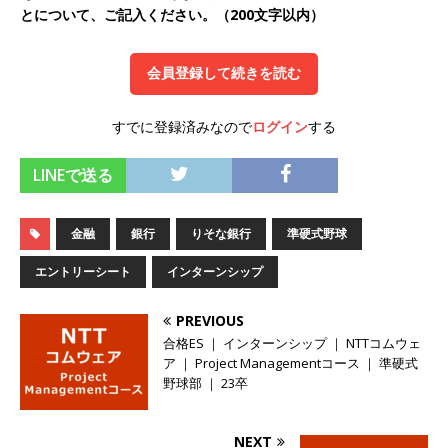
とについて、ご記入ください。（200文字以内）
オンツ・コンサルティング
体育会積極採用企
業
会員登録して続きを読む
[ 2026年5月14日 ]
【 28卒 】 NTTドコモグルー
すでに登録済みなので
ログイン
する
プと電通グループの傘下 ｜ 初任給40万 ｜ 人よ
り速く、高い成長を求める人には超魅力的な挑戦
LINEで送る
環境!! ｜ 日本で初めてインターネット広告事業を
始めたパイオニア企業 ｜ CARTA HOLDINGS
金融
銀行
りそな銀行
準硬式野球
体育会積極採用企業
エントリーシート
インターンシップ
[ 2026年5月14日 ]
【 28卒 ｜ 体験型インターン
PREVIOUS
シップ 】スタンダード上場 ｜ 業界No.1 企業医
合格ES ｜ インターンシップ ｜ NTTコムウェ
ア ｜ Project Managementコース ｜ 準硬式
療機関向け広告・人材営業 ｜ 未経験からコンサ
野球部 ｜ 23卒
ル、マーケティング、ブランディングが経験でき
る ｜ 土日祝休み ｜ 年間休日124日 ｜ ギミック
NEXT