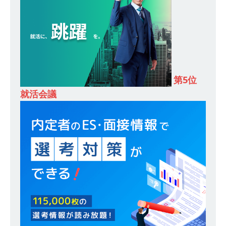
合建設会社（ゼネコン） ｜ 充実の福利厚生・資
格手当・資格取得支援制度あり ｜ 年間休日123
日 ｜ 創立以来74年間黒字経営 ｜ 合田工務店
体育会積極採用企業
第5位
[ 2026年5月12日 ]
【 28卒 ｜ 愛知勤務・転勤な
就活会議
し 】 自動車生産に欠かせない部品を独自のノウ
ハウで素材から生産まで国内で唯一一貫生産する
鋼材加工メーカー ｜ 幅広くマルチに活躍する人
財に成長することが可能 ｜ 住宅手当有 ｜ スチー
ルテック
体育会積極採用企業
[ 2026年5月11日 ]
≪ 27卒 ｜ ES・適性検査自動
合格で一次確約!! ≫説明会最終開催!｜ 整形外
科・疼痛領域から信頼の厚い老舗製薬メーカー