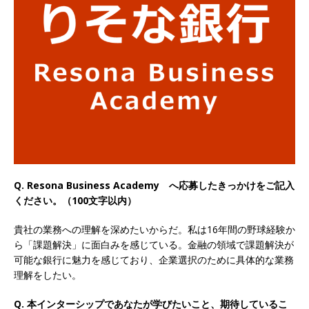
以上営業増益を達成 ｜ プライム上場 ｜ カプコン
体育会積極採用企業
[ 2026年5月15日 ]
【 28卒 ｜ 早期選考直結型の
インターン!! 】 M&A仲介業 ｜ 入社2年目の参考
年収1,631万円 ｜ 設立以降連続売上増 ｜ 土日祝
完全休み ｜ プライム上場 ｜ M&A総合研究所
体育会積極採用企業
Q. Resona Business Academy へ応募したきっかけをご記入
[ 2026年5月15日 ]
【 28卒 ｜ インターンシップ
ください。（100文字以内）
参加者は書類選考・一次面接免除 】 M&A総研の
貴社の業務への理解を深めたいからだ。私は16年間の野球経験か
グループ企業 ｜ 日本トップレベルの企業へ幅広
ら「課題解決」に面白みを感じている。金融の領域で課題解決が
いコンサルを行う ｜ スタートアップの成長性×
可能な銀行に魅力を感じており、企業選択のために具体的な業務
理解をしたい。
大手グループとしての安定性バツグン ｜ 年収
Q. 本インターシップであなたが学びたいこと、期待しているこ
500万スタート ｜ 土日祝休み ｜ 東京勤務 ｜ ク