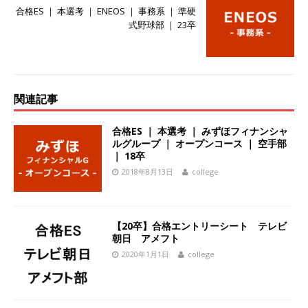
合格ES ｜ 本選考 ｜ ENEOS ｜ 事務系 ｜ 準硬
体育会積極採用企業
式野球部 ｜ 23卒
[ 2026年5月14日 ]
【 28卒 ｜ 不動産・営業を知
れる仕事体験開催 】大阪勤務・転勤なし ｜ 関西
知名度抜群の総合不動産会社 ｜ マンション販売
関連記事
戸数近畿圏第3位 ｜ 初任給30万+手当、1年目で
合格ES ｜ 本選考 ｜ みずほフィナンシャ
年収1,000万も目指せる ｜ 年間休日120～125日
ルグループ ｜ オープンコース ｜ 空手部
｜ エスリード
体育会積極採用企業
｜ 18卒
2018年8月13日
college
[ 2026年5月14日 ]
【 28卒 ｜ 30分のオンライン
業界研究・企業説明会 】 世界最大級の金融サー
ビス機関 ｜ BtoBtoCの代理店営業 ｜ 20代で年
【20卒】合格エントリーシート テレビ
朝日 アメフト
収1,000万円目指せる ｜ 賞与年4回・年間休日
2020年1月1日
college
120日以上 ｜ ジブラルタ生命
体育会積極採用
企業