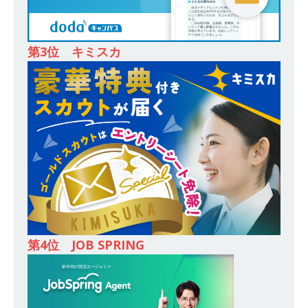
登竜門!! 満足度98％のインターン 】 東京勤務・
転勤なし ｜ 文系IT未経験でもOK ｜ 新卒の3年以
内昇進率91％ ｜ IT社会の今まさに求められてい
第3位 キミスカ
るベンチャー企業 ｜ 新卒2年目で1,000万円越え
目指せる!! ｜ データX
体育会積極採用企業
[ 2026年5月13日 ]
【 28卒 ｜ 仕事の全容を知れ
るオープンカンパニー 】 大林グループ ｜ 全国規
模の重要施設の建設に携わるサブコン ｜ 環境保
全や脱炭素社会の実現にも貢献 ｜ 初任給28万
+各手当 ｜ 年間休日125日 ｜ オーク設備工業
体育会積極採用企業
第4位 JOB SPRING
[ 2026年5月13日 ]
【 28卒 ｜ 建築プロセスの一
部を体験できるイベント開催 】香川・大阪勤務
｜ 四国・関東エリアで圧倒的な存在感を誇る総