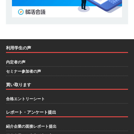
｜ 1人1人に合わせたキャリアを築ける可能性あ
り ｜ 年間休日127日・完全週休2日制 ｜ 創業87
年 ｜ 日本臓器製薬
体育会積極採用企業
[ 2026年5月10日 ]
≪ 27卒 ≫ 大手医薬品や食品
利用学生の声
メーカー向けに世界から輸入した生薬・漢方原材
料を提供する老舗メーカー ｜ 業界トップクラス
内定者の声
のシェア ｜ 財務基盤の安定感バツグン ｜ 日本粉
セミナー参加者の声
末薬品
体育会積極採用企業
買い取ります
[ 2026年1月26日 ]
【 体育会学生限定 】 企業の
合格エントリーシート
詳細分析 AI活用アスキヤリセミナー ｜ 周りと差
をつけられる!! ｜ 予約フォーム
お勧めイベン
レポート・アンケート提出
ト
紹介企業の面接レポート提出
[ 2026年1月13日 ]
【 体育会学生限定 】何から