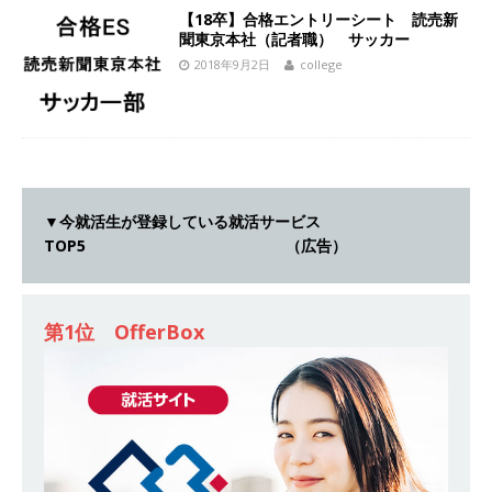
[ 2026年5月14日 ]
【 28卒｜営業職向けオープ
【18卒】合格エントリーシート 読売新
聞東京本社（記者職） サッカー
ンカンパニー 】世界トップシェアの半導体技術
2018年9月2日
college
を持つグローバルメーカー ｜ 年間休日129日・
土日祝完全休み ｜ 売上高1,138億円 ｜ プライム
上場 ｜ 新電元工業
体育会積極採用企業
[ 2026年5月14日 ]
【 28卒 ｜ 適性検査合否免
▼今就活生が登録している就活サービス
除・面接確約!! ｜ 1dayインターンあり 】 東京勤
TOP5 （広告）
務限定 ｜ 世界No.1の不動産投資市場東京で投資
住宅販売をリードする企業 ｜ 土地仕入れから物
第1位 OfferBox
件販売までを担う ｜ 平均年収809万 ｜ 年間休日
130日・土日祝完全休み ｜ スタンダード上場 ｜
明豊エンタープライズ
体育会積極採用企業
[ 2026年5月14日 ]
【 28卒 ｜ オープンカンパニ