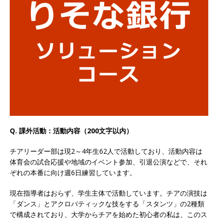
以上営業増益を達成 ｜ プライム上場 ｜ カプコン
体育会積極採用企業
[ 2026年5月15日 ]
【 28卒 ｜ 早期選考直結型の
インターン!! 】 M&A仲介業 ｜ 入社2年目の参考
年収1,631万円 ｜ 設立以降連続売上増 ｜ 土日祝
完全休み ｜ プライム上場 ｜ M&A総合研究所
体育会積極採用企業
Q. 課外活動：活動内容（200文字以内）
[ 2026年5月15日 ]
【 28卒 ｜ インターンシップ
参加者は書類選考・一次面接免除 】 M&A総研の
チアリーダー部は現2～4年生62人で活動しており、活動内容は
体育会の試合応援や地域のイベント参加、引退公演などで、それ
グループ企業 ｜ 日本トップレベルの企業へ幅広
ぞれの本番に向け週6日練習しています。
いコンサルを行う ｜ スタートアップの成長性×
現在指導者はおらず、学生主体で活動しています。チアの演技は
大手グループとしての安定性バツグン ｜ 年収
「ダンス」とアクロバティックな技をする「スタンツ」の2種類
で構成されており、大学からチアを始めた初心者の私は、このス
500万スタート ｜ 土日祝休み ｜ 東京勤務 ｜ ク