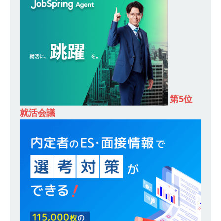
し 】 食品・生鮮業界に特化した人材紹介サービ
スを提供するベンチャー企業 ｜ 設立から毎年黒
字経営。売上は常に右肩上がり ｜ 未経験から営
業として成長・収入アップが目指せる環境 ｜ オ
イシル
体育会積極採用企業
第5位
[ 2026年5月13日 ]
【 28卒 ｜ トップ企業内定の
就活会議
登竜門!! 満足度98％のインターン 】 東京勤務・
転勤なし ｜ 文系IT未経験でもOK ｜ 新卒の3年以
内昇進率91％ ｜ IT社会の今まさに求められてい
るベンチャー企業 ｜ 新卒2年目で1,000万円越え
目指せる!! ｜ データX
体育会積極採用企業
[ 2026年5月13日 ]
【 28卒 ｜ 仕事の全容を知れ
るオープンカンパニー 】 大林グループ ｜ 全国規