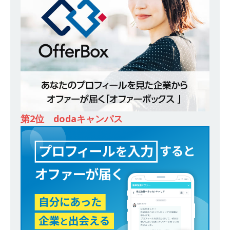
ンカンパニー 】世界トップシェアの半導体技術
を持つグローバルメーカー ｜ 年間休日129日・
土日祝完全休み ｜ 売上高1,138億円 ｜ プライム
上場 ｜ 新電元工業
体育会積極採用企業
[ 2026年5月14日 ]
【 28卒 ｜ 適性検査合否免
除・面接確約!! ｜ 1dayインターンあり 】 東京勤
務限定 ｜ 世界No.1の不動産投資市場東京で投資
第2位 dodaキャンパス
住宅販売をリードする企業 ｜ 土地仕入れから物
件販売までを担う ｜ 平均年収809万 ｜ 年間休日
130日・土日祝完全休み ｜ スタンダード上場 ｜
明豊エンタープライズ
体育会積極採用企業
[ 2026年5月14日 ]
【 28卒 ｜ 適性検査合否免
除・面接確約!! ｜ 1dayインターンあり 】東京勤