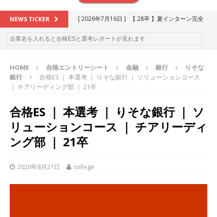
[ 2026年7月16日 ]
【 28卒 】夏インターン完全
NEWS TICKER
攻略セミナー ｜ 予約フォーム
お勧めイベン
ト
HOME
合格エントリーシート
金融
銀行
りそな
[ 2026年6月13日 ]
≪ 27卒 ≫アスキヤリ個人相
銀行
合格ES ｜ 本選考 ｜ りそな銀行 ｜ ソリューションコース
談｜予約フォーム
お勧めイベント
｜ チアリーディング部 ｜ 21卒
[ 2026年5月17日 ]
≪ 2027卒 ≫ 今すぐ受けられ
合格ES ｜ 本選考 ｜ りそな銀行 ｜ ソ
る優良企業一覧（26社）
体育会積極採用企業
リューションコース ｜ チアリーディ
[ 2026年5月16日 ]
【 2028卒 】 今すぐ受けられ
ング部 ｜ 21卒
る優良企業一覧（18社）
体育会積極採用企業
2020年8月21日
college
[ 2026年5月15日 ]
【 28卒 ｜ カプコンが体育会
学生を求めアスキヤリ限定イベント開催!! 】 世界
230以上の国・地域で愛される日本屈指のゲーム
メーカー ｜ 9期連続の最高益・11期連続の10%