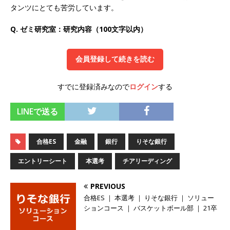
タンツにとても苦労しています。
オンツ・コンサルティング
体育会積極採用企
Q. ゼミ研究室：研究内容（100文字以内）
業
[ 2026年5月14日 ]
【 28卒 ｜ ES自動合格!! 】 文
会員登録して続きを読む
理不問 ｜ 世界中のシェア約80％・国内シェア
50％以上の製品保有!! ｜ 一眼レフ大手メーカー
すでに登録済みなので
ログイン
する
全てと取引する国内トップシェアのマグネシウム
LINEで送る
部品製造メーカー ｜ 賞与前年度実績6.5ヵ月・平
均6ヶ月以上 ｜ ミツワ電機工業
体育会積極採
合格ES
金融
銀行
りそな銀行
用企業
エントリーシート
本選考
チアリーディング
[ 2026年5月14日 ]
【 28卒 ｜ 書類選考自動合
PREVIOUS
格!! 】 需要が伸び続ける安定したリフォーム業界
合格ES ｜ 本選考 ｜ りそな銀行 ｜ ソリュー
の専門商社 ｜ 大手メーカーとも取引多数!! ｜ 30
ションコース ｜ バスケットボール部 ｜ 21卒
歳までは個人の成績に関わらず昇給を約束 ｜ ソ