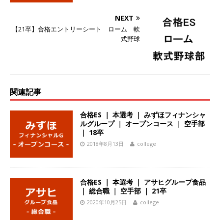
ーゴー
体育会積極採用企業
NEXT
[ 2026年5月14日 ]
【 28卒 】 NTTドコモグルー
【21卒】合格エントリーシート ローム 軟
式野球
プと電通グループの傘下 ｜ 初任給40万 ｜ 人よ
り速く、高い成長を求める人には超魅力的な挑戦
環境!! ｜ 日本で初めてインターネット広告事業を
関連記事
始めたパイオニア企業 ｜ CARTA HOLDINGS
体育会積極採用企業
合格ES ｜ 本選考 ｜ みずほフィナンシャ
ルグループ ｜ オープンコース ｜ 空手部
[ 2026年5月14日 ]
【 28卒 ｜ 体験型インターン
｜ 18卒
シップ 】スタンダード上場 ｜ 業界No.1 企業医
2018年8月13日
college
療機関向け広告・人材営業 ｜ 未経験からコンサ
ル、マーケティング、ブランディングが経験でき
合格ES ｜ 本選考 ｜ アサヒグループ食品
｜ 総合職 ｜ 空手部 ｜ 21卒
る ｜ 土日祝休み ｜ 年間休日124日 ｜ ギミック
2020年10月25日
college
体育会積極採用企業