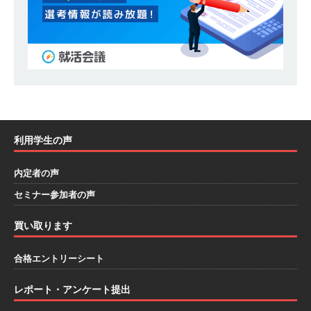
模の重要施設の建設に携わるサブコン ｜ 環境保
全や脱炭素社会の実現にも貢献 ｜ 初任給28万
+各手当 ｜ 年間休日125日 ｜ オーク設備工業
体育会積極採用企業
[ 2026年5月13日 ]
【 28卒 ｜ 建築プロセスの一
部を体験できるイベント開催 】香川・大阪勤務
利用学生の声
｜ 四国・関東エリアで圧倒的な存在感を誇る総
内定者の声
合建設会社（ゼネコン） ｜ 充実の福利厚生・資
セミナー参加者の声
格手当・資格取得支援制度あり ｜ 年間休日123
買い取ります
日 ｜ 創立以来74年間黒字経営 ｜ 合田工務店
体育会積極採用企業
合格エントリーシート
[ 2026年5月12日 ]
【 28卒 ｜ 愛知勤務・転勤な
レポート・アンケート提出
し 】 自動車生産に欠かせない部品を独自のノウ