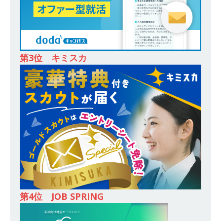
務・転勤なし ｜ 投資用住宅販売をリードする企
業が手がける賃貸アパート・マンションの管理を
行う ｜ 年間休日125日以上 ｜ 不動産業ではレア
な私服出社OK ｜ 土日祝完全休み ｜ スタンダー
第3位 キミスカ
ド上場 明豊エンタープライズグループ ｜ 明豊プ
ロパティーズ
体育会積極採用企業
[ 2026年5月14日 ]
【 28卒 ｜ オープンカンパニ
ー｜東京勤務・転勤なし ｜ 文理不問 】 7期連続
200％増収!! ｜ 様々な業界の知識・スキルを身に
付けることが可能 ｜ データ分析のエキスパート
としてクライアントの課題を解決 ｜ 土日祝完全
休み ｜ データアナリティクスラボ
体育会積
第4位 JOB SPRING
極採用企業
[ 2026年5月14日 ]
【 28卒 ｜ 東京勤務・転勤な