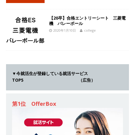
[ 2026年5月14日 ]
【 28卒 ｜ 不動産・営業を知
れる仕事体験開催 】大阪勤務・転勤なし ｜ 関西
【20卒】合格エントリーシート 三菱電
機 バレーボール
知名度抜群の総合不動産会社 ｜ マンション販売
2020年1月10日
college
戸数近畿圏第3位 ｜ 初任給30万+手当、1年目で
年収1,000万も目指せる ｜ 年間休日120～125日
｜ エスリード
体育会積極採用企業
[ 2026年5月14日 ]
【 28卒 ｜ 30分のオンライン
▼今就活生が登録している就活サービス
業界研究・企業説明会 】 世界最大級の金融サー
TOP5 （広告）
ビス機関 ｜ BtoBtoCの代理店営業 ｜ 20代で年
収1,000万円目指せる ｜ 賞与年4回・年間休日
第1位 OfferBox
120日以上 ｜ ジブラルタ生命
体育会積極採用
企業
[ 2026年5月14日 ]
【 28卒｜営業職向けオープ