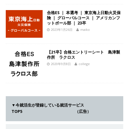
[ 2026年5月14日 ]
【 28卒 ｜ 不動産・営業を知
合格ES ｜ 本選考 ｜ 東京海上日動火災保
れる仕事体験開催 】大阪勤務・転勤なし ｜ 関西
険 ｜ グローバルコース ｜ アメリカンフ
ットボール部 ｜ 23卒
知名度抜群の総合不動産会社 ｜ マンション販売
2023年1月26日
maiko
戸数近畿圏第3位 ｜ 初任給30万+手当、1年目で
年収1,000万も目指せる ｜ 年間休日120～125日
【21卒】合格エントリーシート 島津製
｜ エスリード
体育会積極採用企業
作所 ラクロス
[ 2026年5月14日 ]
【 28卒 ｜ 30分のオンライン
2020年9月8日
college
業界研究・企業説明会 】 世界最大級の金融サー
ビス機関 ｜ BtoBtoCの代理店営業 ｜ 20代で年
収1,000万円目指せる ｜ 賞与年4回・年間休日
120日以上 ｜ ジブラルタ生命
体育会積極採用
▼今就活生が登録している就活サービス
TOP5 （広告）
企業
[ 2026年5月14日 ]
【 28卒｜営業職向けオープ