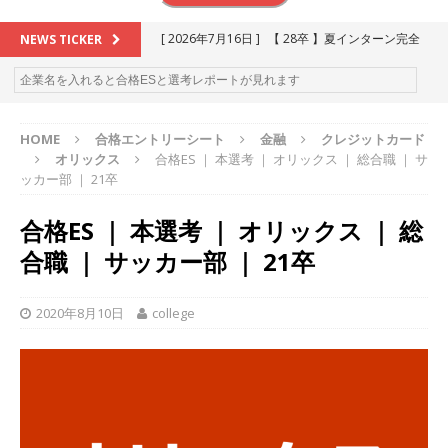
[ 2026年7月16日 ]
【 28卒 】夏インターン完全
NEWS TICKER
攻略セミナー ｜ 予約フォーム
お勧めイベン
ト
HOME
合格エントリーシート
金融
クレジットカード
[ 2026年6月13日 ]
≪ 27卒 ≫アスキヤリ個人相
オリックス
合格ES ｜ 本選考 ｜ オリックス ｜ 総合職 ｜ サ
談｜予約フォーム
お勧めイベント
ッカー部 ｜ 21卒
[ 2026年5月17日 ]
≪ 2027卒 ≫ 今すぐ受けられ
合格ES ｜ 本選考 ｜ オリックス ｜ 総
る優良企業一覧（26社）
体育会積極採用企業
合職 ｜ サッカー部 ｜ 21卒
[ 2026年5月16日 ]
【 2028卒 】 今すぐ受けられ
る優良企業一覧（18社）
体育会積極採用企業
2020年8月10日
college
[ 2026年5月15日 ]
【 28卒 ｜ カプコンが体育会
学生を求めアスキヤリ限定イベント開催!! 】 世界
230以上の国・地域で愛される日本屈指のゲーム
メーカー ｜ 9期連続の最高益・11期連続の10%