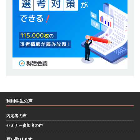
模の重要施設の建設に携わるサブコン ｜ 環境保
全や脱炭素社会の実現にも貢献 ｜ 初任給28万
+各手当 ｜ 年間休日125日 ｜ オーク設備工業
体育会積極採用企業
[ 2026年5月13日 ]
【 28卒 ｜ 建築プロセスの一
部を体験できるイベント開催 】香川・大阪勤務
｜ 四国・関東エリアで圧倒的な存在感を誇る総
合建設会社（ゼネコン） ｜ 充実の福利厚生・資
格手当・資格取得支援制度あり ｜ 年間休日123
利用学生の声
日 ｜ 創立以来74年間黒字経営 ｜ 合田工務店
体育会積極採用企業
内定者の声
[ 2026年5月12日 ]
【 28卒 ｜ 愛知勤務・転勤な
セミナー参加者の声
し 】 自動車生産に欠かせない部品を独自のノウ
買い取ります