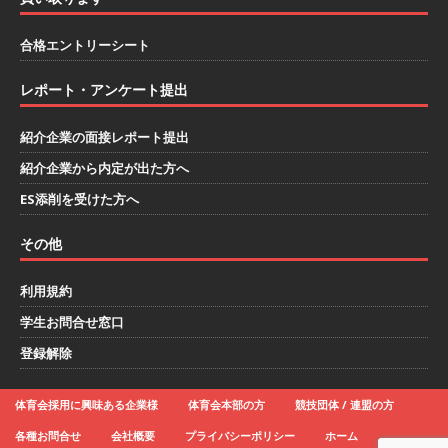
ハウで素材から生産まで国内で唯一一貫生産する
合格エントリーシート
鋼材加工メーカー ｜ 幅広くマルチに活躍する人
財に成長することが可能 ｜ 住宅手当有 ｜ スチー
レポート・アンケート提出
ルテック
体育会積極採用企業
紹介企業の面接レポート提出
[ 2026年5月11日 ]
≪ 27卒 ｜ ES・適性検査自動
紹介企業から内定が出た方へ
合格で一次確約!! ≫説明会最終開催!｜ 整形外
ES添削を受けた方へ
科・疼痛領域から信頼の厚い老舗製薬メーカー
その他
｜ 1人1人に合わせたキャリアを築ける可能性あ
り ｜ 年間休日127日・完全週休2日制 ｜ 創業87
利用規約
学生お問合せ窓口
年 ｜ 日本臓器製薬
体育会積極採用企業
登録解除
[ 2026年5月10日 ]
≪ 27卒 ≫ 大手医薬品や食品
メーカー向けに世界から輸入した生薬・漢方原材
体育会採用に興味ある企業様
体育会本部の方
競技団体 / 連盟の方
料を提供する老舗メーカー ｜ 業界トップクラス
各種お問合せ
会社概要
プライバシーポリシー
ホーム