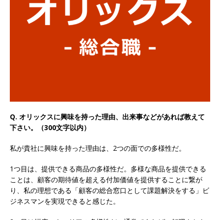
以上営業増益を達成 ｜ プライム上場 ｜ カプコン
体育会積極採用企業
[ 2026年5月15日 ]
【 28卒 ｜ 早期選考直結型の
インターン!! 】 M&A仲介業 ｜ 入社2年目の参考
年収1,631万円 ｜ 設立以降連続売上増 ｜ 土日祝
完全休み ｜ プライム上場 ｜ M&A総合研究所
体育会積極採用企業
Q. オリックスに興味を持った理由、出来事などがあれば教えて
下さい。（300文字以内）
[ 2026年5月15日 ]
【 28卒 ｜ インターンシップ
私が貴社に興味を持った理由は、2つの面での多様性だ。
参加者は書類選考・一次面接免除 】 M&A総研の
グループ企業 ｜ 日本トップレベルの企業へ幅広
1つ目は、提供できる商品の多様性だ。多様な商品を提供できる
ことは、顧客の期待値を超える付加価値を提供することに繋が
いコンサルを行う ｜ スタートアップの成長性×
り、私の理想である「顧客の総合窓口として課題解決をする」ビ
大手グループとしての安定性バツグン ｜ 年収
ジネスマンを実現できると感じた。
500万スタート ｜ 土日祝休み ｜ 東京勤務 ｜ ク