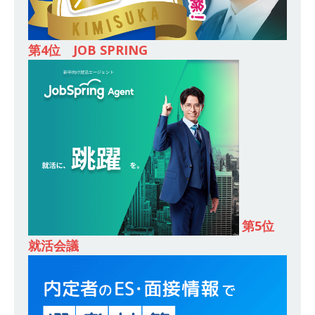
し 】 食品・生鮮業界に特化した人材紹介サービ
スを提供するベンチャー企業 ｜ 設立から毎年黒
第4位 JOB SPRING
字経営。売上は常に右肩上がり ｜ 未経験から営
業として成長・収入アップが目指せる環境 ｜ オ
イシル
体育会積極採用企業
[ 2026年5月13日 ]
【 28卒 ｜ トップ企業内定の
登竜門!! 満足度98％のインターン 】 東京勤務・
転勤なし ｜ 文系IT未経験でもOK ｜ 新卒の3年以
内昇進率91％ ｜ IT社会の今まさに求められてい
第5位
るベンチャー企業 ｜ 新卒2年目で1,000万円越え
就活会議
目指せる!! ｜ データX
体育会積極採用企業
[ 2026年5月13日 ]
【 28卒 ｜ 仕事の全容を知れ
るオープンカンパニー 】 大林グループ ｜ 全国規