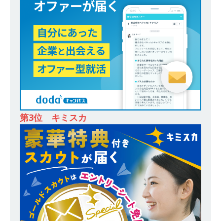
務・転勤なし ｜ 投資用住宅販売をリードする企
業が手がける賃貸アパート・マンションの管理を
行う ｜ 年間休日125日以上 ｜ 不動産業ではレア
な私服出社OK ｜ 土日祝完全休み ｜ スタンダー
ド上場 明豊エンタープライズグループ ｜ 明豊プ
ロパティーズ
体育会積極採用企業
[ 2026年5月14日 ]
【 28卒 ｜ オープンカンパニ
第3位 キミスカ
ー｜東京勤務・転勤なし ｜ 文理不問 】 7期連続
200％増収!! ｜ 様々な業界の知識・スキルを身に
付けることが可能 ｜ データ分析のエキスパート
としてクライアントの課題を解決 ｜ 土日祝完全
休み ｜ データアナリティクスラボ
体育会積
極採用企業
[ 2026年5月14日 ]
【 28卒 ｜ 東京勤務・転勤な