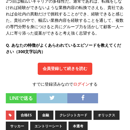
2つ目は幅広いキャリアの多様性だ。通常であれば、転職をしな
ければ経験ができないような業務内容の転換でさえも、貴社であ
オンツ・コンサルティング
体育会積極採用企
れば会社内の異動だけで挑戦することができ、経験できると感じ
業
た。貴社の中で、幅広い業務内容を経験することを通して、複数
の専門分野を身につけると共にグループ力を活かして顧客一人一
[ 2026年5月14日 ]
【 28卒 ｜ ES自動合格!! 】 文
人に寄り添った提案ができると考え強く志望する。
理不問 ｜ 世界中のシェア約80％・国内シェア
Q. あなたの特徴がよくあらわれているエピソードを教えてくだ
50％以上の製品保有!! ｜ 一眼レフ大手メーカー
さい（300文字以内）
全てと取引する国内トップシェアのマグネシウム
部品製造メーカー ｜ 賞与前年度実績6.5ヵ月・平
会員登録して続きを読む
均6ヶ月以上 ｜ ミツワ電機工業
体育会積極採
すでに登録済みなので
ログイン
する
用企業
[ 2026年5月14日 ]
【 28卒 ｜ 書類選考自動合
LINEで送る
格!! 】 需要が伸び続ける安定したリフォーム業界
合格ES
金融
クレジットカード
オリックス
の専門商社 ｜ 大手メーカーとも取引多数!! ｜ 30
歳までは個人の成績に関わらず昇給を約束 ｜ ソ
サッカー
エントリーシート
本選考