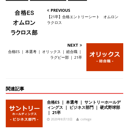
ーゴー
体育会積極採用企業
PREVIOUS
[ 2026年5月14日 ]
【 28卒 】 NTTドコモグルー
【21卒】合格エントリーシート オムロン
ラクロス
プと電通グループの傘下 ｜ 初任給40万 ｜ 人よ
り速く、高い成長を求める人には超魅力的な挑戦
NEXT
環境!! ｜ 日本で初めてインターネット広告事業を
合格ES ｜ 本選考 ｜ オリックス ｜ 総合職 ｜
始めたパイオニア企業 ｜ CARTA HOLDINGS
ラグビー部 ｜ 21卒
体育会積極採用企業
[ 2026年5月14日 ]
【 28卒 ｜ 体験型インターン
シップ 】スタンダード上場 ｜ 業界No.1 企業医
関連記事
療機関向け広告・人材営業 ｜ 未経験からコンサ
合格ES ｜ 本選考 ｜ サントリーホールデ
ル、マーケティング、ブランディングが経験でき
ィングス ｜ ビジネス部門 ｜ 硬式野球部
｜ 21卒
る ｜ 土日祝休み ｜ 年間休日124日 ｜ ギミック
2020年8月13日
college
体育会積極採用企業