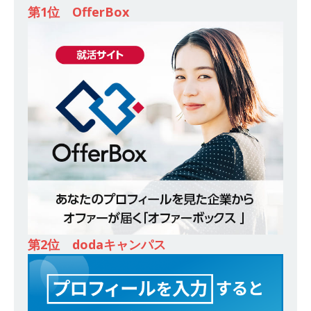
ンカンパニー 】世界トップシェアの半導体技術
第1位 OfferBox
を持つグローバルメーカー ｜ 年間休日129日・
土日祝完全休み ｜ 売上高1,138億円 ｜ プライム
上場 ｜ 新電元工業
体育会積極採用企業
[ 2026年5月14日 ]
【 28卒 ｜ 適性検査合否免
除・面接確約!! ｜ 1dayインターンあり 】 東京勤
務限定 ｜ 世界No.1の不動産投資市場東京で投資
住宅販売をリードする企業 ｜ 土地仕入れから物
件販売までを担う ｜ 平均年収809万 ｜ 年間休日
130日・土日祝完全休み ｜ スタンダード上場 ｜
第2位 dodaキャンパス
明豊エンタープライズ
体育会積極採用企業
[ 2026年5月14日 ]
【 28卒 ｜ 適性検査合否免
除・面接確約!! ｜ 1dayインターンあり 】東京勤