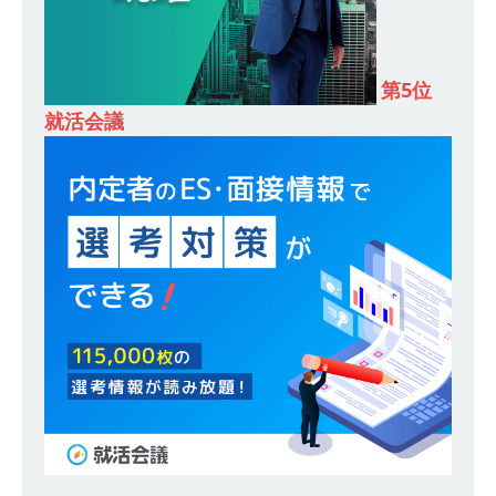
合建設会社（ゼネコン） ｜ 充実の福利厚生・資
格手当・資格取得支援制度あり ｜ 年間休日123
第5位
日 ｜ 創立以来74年間黒字経営 ｜ 合田工務店
就活会議
体育会積極採用企業
[ 2026年5月12日 ]
【 28卒 ｜ 愛知勤務・転勤な
し 】 自動車生産に欠かせない部品を独自のノウ
ハウで素材から生産まで国内で唯一一貫生産する
鋼材加工メーカー ｜ 幅広くマルチに活躍する人
財に成長することが可能 ｜ 住宅手当有 ｜ スチー
ルテック
体育会積極採用企業
[ 2026年5月11日 ]
≪ 27卒 ｜ ES・適性検査自動
合格で一次確約!! ≫説明会最終開催!｜ 整形外
科・疼痛領域から信頼の厚い老舗製薬メーカー