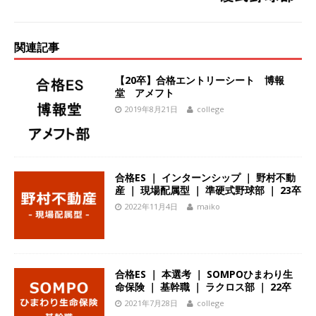
体育会積極採用企業
[ 2026年5月14日 ]
【 28卒 ｜ 不動産・営業を知
関連記事
れる仕事体験開催 】大阪勤務・転勤なし ｜ 関西
【20卒】合格エントリーシート 博報
知名度抜群の総合不動産会社 ｜ マンション販売
堂 アメフト
2019年8月21日
college
戸数近畿圏第3位 ｜ 初任給30万+手当、1年目で
年収1,000万も目指せる ｜ 年間休日120～125日
｜ エスリード
体育会積極採用企業
合格ES ｜ インターンシップ ｜ 野村不動
[ 2026年5月14日 ]
【 28卒 ｜ 30分のオンライン
産 ｜ 現場配属型 ｜ 準硬式野球部 ｜ 23卒
業界研究・企業説明会 】 世界最大級の金融サー
2022年11月4日
maiko
ビス機関 ｜ BtoBtoCの代理店営業 ｜ 20代で年
収1,000万円目指せる ｜ 賞与年4回・年間休日
合格ES ｜ 本選考 ｜ SOMPOひまわり生
120日以上 ｜ ジブラルタ生命
体育会積極採用
命保険 ｜ 基幹職 ｜ ラクロス部 ｜ 22卒
企業
2021年7月28日
college