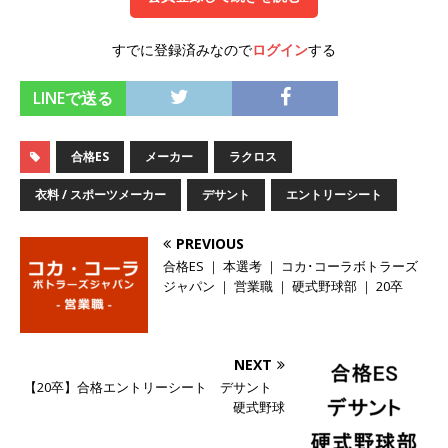
オンツ・コンサルティング
体育会積極採用企
すでに登録済みなので
ログイン
する
業
[ 2026年5月14日 ]
【 28卒 】 NTTドコモグルー
LINEで送る
プと電通グループの傘下 ｜ 初任給40万 ｜ 人よ
合格ES
メーカー
ラクロス
り速く、高い成長を求める人には超魅力的な挑戦
衣料 / スポーツメーカー
デサント
エントリーシート
環境!! ｜ 日本で初めてインターネット広告事業を
始めたパイオニア企業 ｜ CARTA HOLDINGS
PREVIOUS
体育会積極採用企業
合格ES ｜ 本選考 ｜ コカ･コーラボトラーズ
ジャパン ｜ 営業職 ｜ 硬式野球部 ｜ 20卒
[ 2026年5月14日 ]
【 28卒 ｜ 体験型インターン
シップ 】スタンダード上場 ｜ 業界No.1 企業医
NEXT
療機関向け広告・人材営業 ｜ 未経験からコンサ
【20卒】合格エントリーシート デサント
ル、マーケティング、ブランディングが経験でき
硬式野球
る ｜ 土日祝休み ｜ 年間休日124日 ｜ ギミック