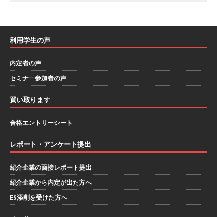
｜ 1人1人に合わせたキャリアを築ける可能性あ
り ｜ 年間休日127日・完全週休2日制 ｜ 創業87
利用学生の声
年 ｜ 日本臓器製薬
体育会積極採用企業
[ 2026年5月10日 ]
≪ 27卒 ≫ 大手医薬品や食品
内定者の声
メーカー向けに世界から輸入した生薬・漢方原材
セミナー参加者の声
料を提供する老舗メーカー ｜ 業界トップクラス
買い取ります
のシェア ｜ 財務基盤の安定感バツグン ｜ 日本粉
合格エントリーシート
末薬品
体育会積極採用企業
[ 2026年1月26日 ]
【 体育会学生限定 】 企業の
レポート・アンケート提出
詳細分析 AI活用アスキヤリセミナー ｜ 周りと差
紹介企業の面接レポート提出
をつけられる!! ｜ 予約フォーム
お勧めイベン
紹介企業から内定が出た方へ
ト
ES添削を受けた方へ
[ 2026年1月13日 ]
【 体育会学生限定 】何から