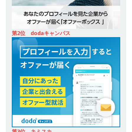
ー｜東京勤務・転勤なし ｜ 文理不問 】 7期連続
200％増収!! ｜ 様々な業界の知識・スキルを身に
付けることが可能 ｜ データ分析のエキスパート
第2位 dodaキャンパス
としてクライアントの課題を解決 ｜ 土日祝完全
休み ｜ データアナリティクスラボ
体育会積
極採用企業
[ 2026年5月14日 ]
【 28卒 ｜ 東京勤務・転勤な
し 】 食品・生鮮業界に特化した人材紹介サービ
スを提供するベンチャー企業 ｜ 設立から毎年黒
字経営。売上は常に右肩上がり ｜ 未経験から営
業として成長・収入アップが目指せる環境 ｜ オ
イシル
体育会積極採用企業
[ 2026年5月13日 ]
【 28卒 ｜ トップ企業内定の
第3位 キミスカ