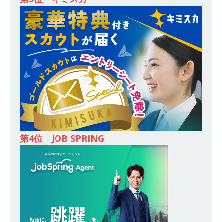
登竜門!! 満足度98％のインターン 】 東京勤務・
転勤なし ｜ 文系IT未経験でもOK ｜ 新卒の3年以
内昇進率91％ ｜ IT社会の今まさに求められてい
るベンチャー企業 ｜ 新卒2年目で1,000万円越え
目指せる!! ｜ データX
体育会積極採用企業
[ 2026年5月13日 ]
【 28卒 ｜ 仕事の全容を知れ
るオープンカンパニー 】 大林グループ ｜ 全国規
模の重要施設の建設に携わるサブコン ｜ 環境保
全や脱炭素社会の実現にも貢献 ｜ 初任給28万
第4位 JOB SPRING
+各手当 ｜ 年間休日125日 ｜ オーク設備工業
体育会積極採用企業
[ 2026年5月13日 ]
【 28卒 ｜ 建築プロセスの一
部を体験できるイベント開催 】香川・大阪勤務
｜ 四国・関東エリアで圧倒的な存在感を誇る総