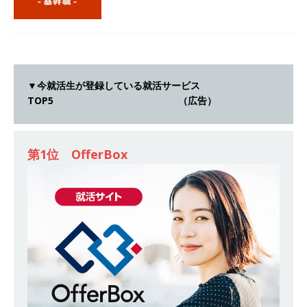
[ 2026年5月14日 ]
【 28卒｜営業職向けオープ
ンカンパニー 】世界トップシェアの半導体技術
を持つグローバルメーカー ｜ 年間休日129日・
土日祝完全休み ｜ 売上高1,138億円 ｜ プライム
▼今就活生が登録している就活サービス
TOP5 （広告）
上場 ｜ 新電元工業
体育会積極採用企業
[ 2026年5月14日 ]
【 28卒 ｜ 適性検査合否免
除・面接確約!! ｜ 1dayインターンあり 】 東京勤
第1位 OfferBox
務限定 ｜ 世界No.1の不動産投資市場東京で投資
住宅販売をリードする企業 ｜ 土地仕入れから物
件販売までを担う ｜ 平均年収809万 ｜ 年間休日
130日・土日祝完全休み ｜ スタンダード上場 ｜
明豊エンタープライズ
体育会積極採用企業
[ 2026年5月14日 ]
【 28卒 ｜ オープンカンパニ