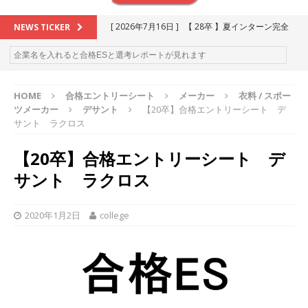
[ 2026年7月16日 ]
【 28卒 】夏インターン完全
NEWS TICKER
攻略セミナー ｜ 予約フォーム
お勧めイベン
ト
HOME
合格エントリーシート
メーカー
衣料 / スポー
[ 2026年6月13日 ]
≪ 27卒 ≫アスキヤリ個人相
ツメーカー
デサント
【20卒】合格エントリーシート デ
談｜予約フォーム
お勧めイベント
サント ラクロス
[ 2026年5月17日 ]
≪ 2027卒 ≫ 今すぐ受けられ
【20卒】合格エントリーシート デ
る優良企業一覧（26社）
体育会積極採用企業
サント ラクロス
[ 2026年5月16日 ]
【 2028卒 】 今すぐ受けられ
る優良企業一覧（15社）
体育会積極採用企業
2020年1月2日
college
[ 2026年5月15日 ]
【 28卒 ｜ カプコンが体育会
学生を求めアスキヤリ限定イベント開催!! 】 世界
230以上の国・地域で愛される日本屈指のゲーム
メーカー ｜ 9期連続の最高益・11期連続の10%