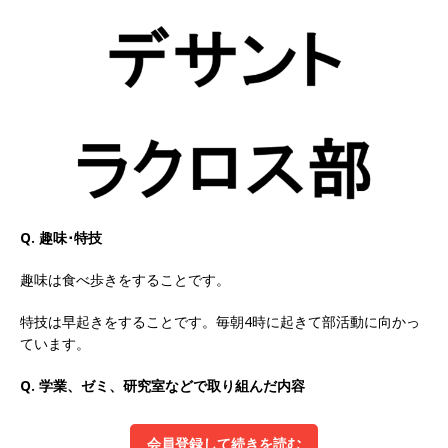
以上営業増益を達成 ｜ プライム上場 ｜ カプコン
体育会積極採用企業
[ 2026年5月15日 ]
【 28卒 ｜ 早期選考直結型の
インターン!! 】 M&A仲介業 ｜ 入社2年目の参考
年収1,631万円 ｜ 設立以降連続売上増 ｜ 土日祝
完全休み ｜ プライム上場 ｜ M&A総合研究所
体育会積極採用企業
Q. 趣味･特技
[ 2026年5月15日 ]
【 28卒 ｜ インターンシップ
趣味は食べ歩きをすることです。
参加者は書類選考・一次面接免除 】 M&A総研の
特技は早起きをすることです。毎朝4時に起きて部活動に向かっ
グループ企業 ｜ 日本トップレベルの企業へ幅広
ています。
いコンサルを行う ｜ スタートアップの成長性×
Q. 学業、ゼミ、研究室などで取り組んだ内容
大手グループとしての安定性バツグン ｜ 年収
500万スタート ｜ 土日祝休み ｜ 東京勤務 ｜ ク
会員登録して続きを読む