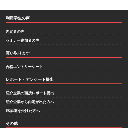
[ 2026年1月26日 ]
【 体育会学生限定 】 企業の
詳細分析 AI活用アスキヤリセミナー ｜ 周りと差
利用学生の声
をつけられる!! ｜ 予約フォーム
お勧めイベン
内定者の声
ト
セミナー参加者の声
[ 2026年1月13日 ]
【 体育会学生限定 】何から
買い取ります
始める？就活準備まるわかりアスキヤリセミナ
ー！ ｜ 予約フォーム
お勧めイベント
合格エントリーシート
[ 2026年1月12日 ]
【 体育会学生限定 】人事が
レポート・アンケート提出
教える後悔しない企業選びアスキヤリセミナー
紹介企業の面接レポート提出
｜ 予約フォーム
お勧めイベント
紹介企業から内定が出た方へ
[ 2026年1月9日 ]
（終了）【 28卒 ｜ 文理不問
ES添削を受けた方へ
｜ 5/16＠zoom 】 世界・国内トップレベル企業
その他
多数参加!! ｜ 1日で最大12社！効率的に業界研究