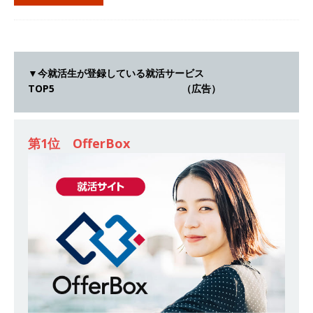
[ 2026年5月14日 ]
【 28卒 】世界トップシェア
の半導体技術を持つグローバルメーカー ｜ 年間
休日129日・土日祝完全休み ｜ 売上高1,138億円
▼今就活生が登録している就活サービス
｜ プライム上場 ｜ 新電元工業
体育会積極採
TOP5 （広告）
用企業
[ 2026年5月14日 ]
【 28卒 ｜ 東京勤務・転勤な
第1位 OfferBox
し ｜ 文理不問 】 7期連続200％増収!! ｜ 様々な
業界の知識・スキルを身に付けることが可能 ｜
データ分析のエキスパートとしてクライアントの
課題を解決 ｜ 土日祝完全休み ｜ データアナリテ
ィクスラボ
体育会積極採用企業
[ 2026年5月14日 ]
【 28卒 ｜ 東京勤務・転勤な
し 】 食品・生鮮業界に特化した人材紹介サービ