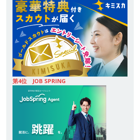
全や脱炭素社会の実現にも貢献 ｜ 初任給28万
+各手当 ｜ 年間休日125日 ｜ オーク設備工業
体育会積極採用企業
[ 2026年5月13日 ]
【 28卒 ｜ 建築プロセスの一
部を体験できるイベント開催 】香川・大阪勤務
｜ 四国・関東エリアで圧倒的な存在感を誇る総
合建設会社（ゼネコン） ｜ 充実の福利厚生・資
格手当・資格取得支援制度あり ｜ 年間休日123
第4位 JOB SPRING
日 ｜ 創立以来74年間黒字経営 ｜ 合田工務店
体育会積極採用企業
[ 2026年5月12日 ]
【 28卒 ｜ 愛知勤務・転勤な
し 】 自動車生産に欠かせない部品を独自のノウ
ハウで素材から生産まで国内で唯一一貫生産する
鋼材加工メーカー ｜ 幅広くマルチに活躍する人