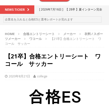
[ 2026年7月16日 ]
【 28卒 】夏インターン完全
NEWS TICKER
攻略セミナー ｜ 予約フォーム
お勧めイベン
ト
HOME
合格エントリーシート
メーカー
衣料 / スポー
[ 2026年6月13日 ]
≪ 27卒 ≫アスキヤリ個人相
ツメーカー
ワコール
【21卒】合格エントリーシート ワ
談｜予約フォーム
お勧めイベント
コール サッカー
[ 2026年5月17日 ]
≪ 2027卒 ≫ 今すぐ受けられ
【21卒】合格エントリーシート ワ
る優良企業一覧（27社）
体育会積極採用企業
コール サッカー
[ 2026年5月16日 ]
【 2028卒 】 今すぐ受けられ
る優良企業一覧（14社）
体育会積極採用企業
2020年8月21日
college
[ 2026年5月15日 ]
【 28卒 ｜ カプコンが体育会
学生を求めアスキヤリ限定イベント開催!! 】 世界
230以上の国・地域で愛される日本屈指のゲーム
メーカー ｜ 9期連続の最高益・11期連続の10%