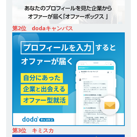
スを提供するベンチャー企業 ｜ 設立から毎年黒
字経営。売上は常に右肩上がり ｜ 未経験から営
業として成長・収入アップが目指せる環境 ｜ オ
第2位 dodaキャンパス
イシル
体育会積極採用企業
[ 2026年5月13日 ]
【 28卒 ｜ トップ企業内定の
登竜門!! 満足度98％のインターン 】 東京勤務・
転勤なし ｜ 文系IT未経験でもOK ｜ 新卒の3年以
内昇進率91％ ｜ IT社会の今まさに求められてい
るベンチャー企業 ｜ 新卒2年目で1,000万円越え
目指せる!! ｜ データX
体育会積極採用企業
[ 2026年5月13日 ]
【 28卒 ｜ 仕事の全容を知れ
るオープンカンパニー 】 大林グループ ｜ 全国規
模の重要施設の建設に携わるサブコン ｜ 環境保
第3位 キミスカ