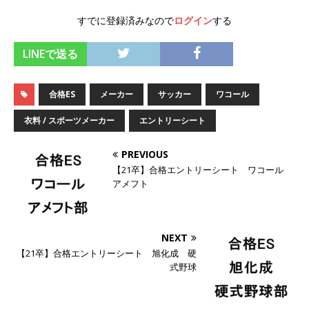
オンツ・コンサルティング
体育会積極採用企
すでに登録済みなので
ログイン
する
業
LINEで送る
[ 2026年5月14日 ]
【 28卒 】 NTTドコモグルー
プと電通グループの傘下 ｜ 初任給40万 ｜ 人よ
合格ES
メーカー
サッカー
ワコール
り速く、高い成長を求める人には超魅力的な挑戦
衣料 / スポーツメーカー
エントリーシート
環境!! ｜ 日本で初めてインターネット広告事業を
PREVIOUS
始めたパイオニア企業 ｜ CARTA HOLDINGS
【21卒】合格エントリーシート ワコール
体育会積極採用企業
アメフト
[ 2026年5月14日 ]
【 28卒 ｜ 体験型インターン
シップ 】スタンダード上場 ｜ 業界No.1 企業医
NEXT
療機関向け広告・人材営業 ｜ 未経験からコンサ
【21卒】合格エントリーシート 旭化成 硬
式野球
ル、マーケティング、ブランディングが経験でき
る ｜ 土日祝休み ｜ 年間休日124日 ｜ ギミック