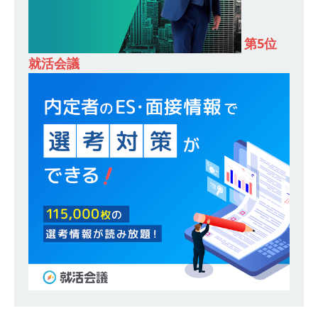
財に成長することが可能 ｜ 住宅手当有 ｜ スチー
第5位
ルテック
体育会積極採用企業
就活会議
[ 2026年5月11日 ]
≪ 27卒 ｜ ES・適性検査自動
合格で一次確約!! ≫ 整形外科・疼痛領域から信頼
の厚い老舗製薬メーカー ｜ 1人1人に合わせたキ
ャリアを築ける可能性あり ｜ 年間休日127日・
完全週休2日制 ｜ 創業87年 ｜ 日本臓器製薬
体育会積極採用企業
[ 2026年5月10日 ]
≪ 27卒 ≫ 大手医薬品や食品
メーカー向けに世界から輸入した生薬・漢方原材
料を提供する老舗メーカー ｜ 業界トップクラス
のシェア ｜ 財務基盤の安定感バツグン ｜ 日本粉
末薬品
体育会積極採用企業