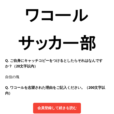
以上営業増益を達成 ｜ プライム上場 ｜ カプコン
体育会積極採用企業
[ 2026年5月15日 ]
【 28卒 ｜ 早期選考直結型の
インターン!! 】 M&A仲介業 ｜ 入社2年目の参考
年収1,631万円 ｜ 設立以降連続売上増 ｜ 土日祝
完全休み ｜ プライム上場 ｜ M&A総合研究所
体育会積極採用企業
Q. ご自身にキャッチコピーをつけるとしたらそれはなんです
か？（20文字以内）
[ 2026年5月15日 ]
【 28卒 ｜ インターンシップ
自信の塊
参加者は書類選考・一次面接免除 】 M&A総研の
グループ企業 ｜ 日本トップレベルの企業へ幅広
Q. ワコールを志望された理由をご記入ください。（200文字以
内）
いコンサルを行う ｜ スタートアップの成長性×
大手グループとしての安定性バツグン ｜ 年収
会員登録して続きを読む
500万スタート ｜ 土日祝休み ｜ 東京勤務 ｜ ク