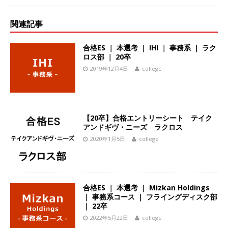
体育会積極採用企業
関連記事
[ 2026年5月14日 ]
【 28卒 ｜ 不動産・営業を知
れる仕事体験開催 】大阪勤務・転勤なし ｜ 関西
合格ES ｜ 本選考 ｜ IHI ｜ 事務系 ｜ ラク
ロス部 ｜ 20卒
知名度抜群の総合不動産会社 ｜ マンション販売
2019年12月4日
college
戸数近畿圏第3位 ｜ 初任給30万+手当、1年目で
年収1,000万も目指せる ｜ 年間休日120～125日
｜ エスリード
体育会積極採用企業
【20卒】合格エントリーシート テイク
アンドギヴ・ニーズ ラクロス
[ 2026年5月14日 ]
【 28卒 ｜ 30分のオンライン
2020年1月5日
college
業界研究・企業説明会 】 世界最大級の金融サー
ビス機関 ｜ BtoBtoCの代理店営業 ｜ 20代で年
収1,000万円目指せる ｜ 賞与年4回・年間休日
合格ES ｜ 本選考 ｜ Mizkan Holdings
｜ 事務系コース ｜ フライングディスク部
120日以上 ｜ ジブラルタ生命
体育会積極採用
｜ 22卒
2022年5月22日
college
企業