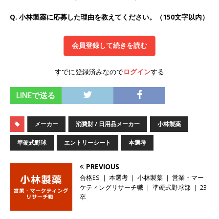
オンツ・コンサルティング
体育会積極採用企
Q. 小林製薬に応募した理由を教えてください。（150文字以内）
業
会員登録して続きを読む
[ 2026年5月14日 ]
【 28卒 ｜ ES自動合格!! 】 文
理不問 ｜ 世界中のシェア約80％・国内シェア
すでに登録済みなので
ログイン
する
50％以上の製品保有!! ｜ 一眼レフ大手メーカー
LINEで送る
全てと取引する国内トップシェアのマグネシウム
部品製造メーカー ｜ 賞与前年度実績6.5ヵ月・平
メーカー
消費財 / 日用品メーカー
小林製薬
均6ヶ月以上 ｜ ミツワ電機工業
体育会積極採
準硬式野球
エントリーシート
本選考
用企業
[ 2026年5月14日 ]
【 28卒 ｜ 書類選考自動合
PREVIOUS
合格ES ｜ 本選考 ｜ 小林製薬 ｜ 営業・マー
格!! 】 需要が伸び続ける安定したリフォーム業界
ケティングリサーチ職 ｜ 準硬式野球部 ｜ 23
の専門商社 ｜ 大手メーカーとも取引多数!! ｜ 30
卒
歳までは個人の成績に関わらず昇給を約束 ｜ ソ