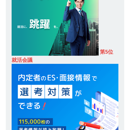
し 】 食品・生鮮業界に特化した人材紹介サービ
スを提供するベンチャー企業 ｜ 設立から毎年黒
字経営。売上は常に右肩上がり ｜ 未経験から営
業として成長・収入アップが目指せる環境 ｜ オ
イシル
体育会積極採用企業
第5位
[ 2026年5月13日 ]
【 28卒 ｜ トップ企業内定の
就活会議
登竜門!! 満足度98％のインターン 】 東京勤務・
転勤なし ｜ 文系IT未経験でもOK ｜ 新卒の3年以
内昇進率91％ ｜ IT社会の今まさに求められてい
るベンチャー企業 ｜ 新卒2年目で1,000万円越え
目指せる!! ｜ データX
体育会積極採用企業
[ 2026年5月13日 ]
【 28卒 ｜ 仕事の全容を知れ
るオープンカンパニー 】 大林グループ ｜ 全国規