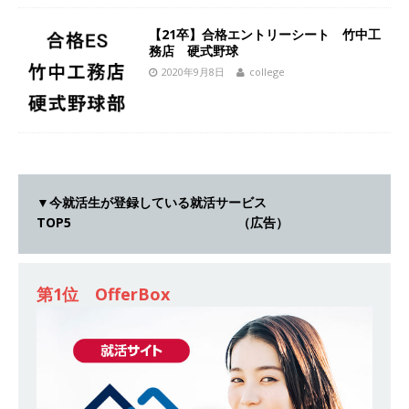
[ 2026年5月14日 ]
【 28卒 ｜ 不動産・営業を知
【21卒】合格エントリーシート 竹中工
れる仕事体験開催 】大阪勤務・転勤なし ｜ 関西
務店 硬式野球
2020年9月8日
college
知名度抜群の総合不動産会社 ｜ マンション販売
戸数近畿圏第3位 ｜ 初任給30万+手当、1年目で
年収1,000万も目指せる ｜ 年間休日120～125日
｜ エスリード
体育会積極採用企業
[ 2026年5月14日 ]
【 28卒 ｜ 30分のオンライン
▼今就活生が登録している就活サービス
TOP5 （広告）
業界研究・企業説明会 】 世界最大級の金融サー
ビス機関 ｜ BtoBtoCの代理店営業 ｜ 20代で年
第1位 OfferBox
収1,000万円目指せる ｜ 賞与年4回・年間休日
120日以上 ｜ ジブラルタ生命
体育会積極採用
企業
[ 2026年5月14日 ]
【 28卒｜営業職向けオープ