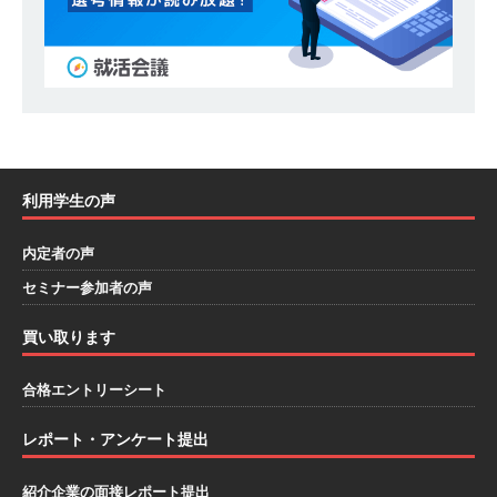
模の重要施設の建設に携わるサブコン ｜ 環境保
全や脱炭素社会の実現にも貢献 ｜ 初任給28万
+各手当 ｜ 年間休日125日 ｜ オーク設備工業
体育会積極採用企業
[ 2026年5月13日 ]
【 28卒 ｜ 建築プロセスの一
利用学生の声
部を体験できるイベント開催 】香川・大阪勤務
内定者の声
｜ 四国・関東エリアで圧倒的な存在感を誇る総
セミナー参加者の声
合建設会社（ゼネコン） ｜ 充実の福利厚生・資
格手当・資格取得支援制度あり ｜ 年間休日123
買い取ります
日 ｜ 創立以来74年間黒字経営 ｜ 合田工務店
合格エントリーシート
体育会積極採用企業
レポート・アンケート提出
[ 2026年5月12日 ]
【 28卒 ｜ 愛知勤務・転勤な
し 】 自動車生産に欠かせない部品を独自のノウ
紹介企業の面接レポート提出