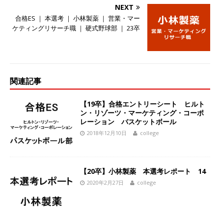
NEXT
ーゴー
体育会積極採用企業
合格ES ｜ 本選考 ｜ 小林製薬 ｜ 営業・マー
[ 2026年5月14日 ]
【 28卒 】 NTTドコモグルー
ケティングリサーチ職 ｜ 硬式野球部 ｜ 23卒
プと電通グループの傘下 ｜ 初任給40万 ｜ 人よ
り速く、高い成長を求める人には超魅力的な挑戦
環境!! ｜ 日本で初めてインターネット広告事業を
関連記事
始めたパイオニア企業 ｜ CARTA HOLDINGS
【19卒】合格エントリーシート ヒルト
体育会積極採用企業
ン・リゾーツ・マーケティング・コーポ
レーション バスケットボール
[ 2026年5月14日 ]
【 28卒 ｜ 体験型インターン
2018年12月10日
college
シップ 】スタンダード上場 ｜ 業界No.1 企業医
療機関向け広告・人材営業 ｜ 未経験からコンサ
【20卒】小林製薬 本選考レポート 14
ル、マーケティング、ブランディングが経験でき
2020年2月27日
college
る ｜ 土日祝休み ｜ 年間休日124日 ｜ ギミック
体育会積極採用企業