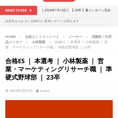
[ 2026年7月16日 ]
【 28卒 】夏インターン完全
NEWS TICKER
攻略セミナー ｜ 予約フォーム
お勧めイベン
ト
HOME
合格エントリーシート
メーカー
消費財 / 日用
[ 2026年6月13日 ]
≪ 27卒 ≫アスキヤリ個人相
品メーカー
小林製薬
合格ES ｜ 本選考 ｜ 小林製薬 ｜ 営
談｜予約フォーム
お勧めイベント
業・マーケティングリサーチ職 ｜ 準硬式野球部 ｜ 23卒
[ 2026年5月17日 ]
≪ 2027卒 ≫ 今すぐ受けられ
合格ES ｜ 本選考 ｜ 小林製薬 ｜ 営
る優良企業一覧（26社）
体育会積極採用企業
業・マーケティングリサーチ職 ｜ 準
[ 2026年5月16日 ]
【 2028卒 】 今すぐ受けられ
硬式野球部 ｜ 23卒
る優良企業一覧（18社）
体育会積極採用企業
2023年3月22日
maiko
[ 2026年5月15日 ]
【 28卒 ｜ カプコンが体育会
学生を求めアスキヤリ限定イベント開催!! 】 世界
230以上の国・地域で愛される日本屈指のゲーム
メーカー ｜ 9期連続の最高益・11期連続の10%