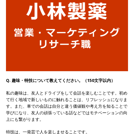
以上営業増益を達成 ｜ プライム上場 ｜ カプコン
体育会積極採用企業
[ 2026年5月15日 ]
【 28卒 ｜ 早期選考直結型の
インターン!! 】 M&A仲介業 ｜ 入社2年目の参考
年収1,631万円 ｜ 設立以降連続売上増 ｜ 土日祝
完全休み ｜ プライム上場 ｜ M&A総合研究所
体育会積極採用企業
Q. 趣味・特技について教えてください。（150文字以内）
[ 2026年5月15日 ]
【 28卒 ｜ インターンシップ
参加者は書類選考・一次面接免除 】 M&A総研の
私の趣味は、友人とドライブをして会話を楽しむことです。初め
て行く地域で新しいものに触れることは、リフレッシュになりま
グループ企業 ｜ 日本トップレベルの企業へ幅広
す。また、車での会話は自分と違う価値観や考え方を知ることで
いコンサルを行う ｜ スタートアップの成長性×
学びになり、友人の頑張っている話などではモチベーションの向
上にも繋がります。
大手グループとしての安定性バツグン ｜ 年収
特技は、一発芸で人を楽しませることです。
500万スタート ｜ 土日祝休み ｜ 東京勤務 ｜ ク