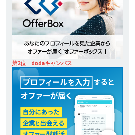
ンカンパニー 】世界トップシェアの半導体技術
を持つグローバルメーカー ｜ 年間休日129日・
土日祝完全休み ｜ 売上高1,138億円 ｜ プライム
上場 ｜ 新電元工業
体育会積極採用企業
[ 2026年5月14日 ]
【 28卒 ｜ 適性検査合否免
除・面接確約!! ｜ 1dayインターンあり 】 東京勤
第2位 dodaキャンパス
務限定 ｜ 世界No.1の不動産投資市場東京で投資
住宅販売をリードする企業 ｜ 土地仕入れから物
件販売までを担う ｜ 平均年収809万 ｜ 年間休日
130日・土日祝完全休み ｜ スタンダード上場 ｜
明豊エンタープライズ
体育会積極採用企業
[ 2026年5月14日 ]
【 28卒 ｜ 適性検査合否免
除・面接確約!! ｜ 1dayインターンあり 】東京勤