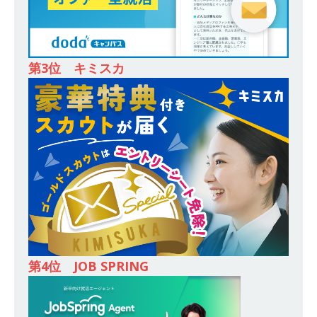
務・転勤なし ｜ 投資用住宅販売をリードする企
業が手がける賃貸アパート・マンションの管理を
行う ｜ 年間休日125日以上 ｜ 不動産業ではレア
第3位 キミスカ
な私服出社OK ｜ 土日祝完全休み ｜ スタンダー
ド上場 明豊エンタープライズグループ ｜ 明豊プ
ロパティーズ
体育会積極採用企業
[ 2026年5月14日 ]
【 28卒 ｜ オープンカンパニ
ー｜東京勤務・転勤なし ｜ 文理不問 】 7期連続
200％増収!! ｜ 様々な業界の知識・スキルを身に
付けることが可能 ｜ データ分析のエキスパート
としてクライアントの課題を解決 ｜ 土日祝完全
第4位 JOB SPRING
休み ｜ データアナリティクスラボ
体育会積
極採用企業
[ 2026年5月14日 ]
【 28卒 ｜ 東京勤務・転勤な