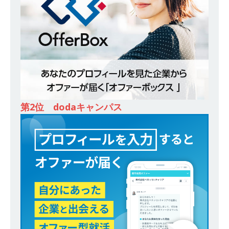
除・面接確約!! ｜ 1dayインターンあり 】 東京勤
務限定 ｜ 世界No.1の不動産投資市場東京で投資
住宅販売をリードする企業 ｜ 土地仕入れから物
件販売までを担う ｜ 平均年収809万 ｜ 年間休日
130日・土日祝完全休み ｜ スタンダード上場 ｜
明豊エンタープライズ
体育会積極採用企業
第2位 dodaキャンパス
[ 2026年5月14日 ]
【 28卒 ｜ オープンカンパニ
ー｜東京勤務・転勤なし ｜ 文理不問 】 7期連続
200％増収!! ｜ 様々な業界の知識・スキルを身に
付けることが可能 ｜ データ分析のエキスパート
としてクライアントの課題を解決 ｜ 土日祝完全
休み ｜ データアナリティクスラボ
体育会積
極採用企業