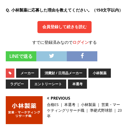
オンツ・コンサルティング
体育会積極採用企
Q. 小林製薬に応募した理由を教えてください。（150文字以内）
業
会員登録して続きを読む
[ 2026年5月14日 ]
【 28卒 ｜ ES自動合格!! 】 文
理不問 ｜ 世界中のシェア約80％・国内シェア
すでに登録済みなので
ログイン
する
50％以上の製品保有!! ｜ 一眼レフ大手メーカー
LINEで送る
全てと取引する国内トップシェアのマグネシウム
部品製造メーカー ｜ 賞与前年度実績6.5ヵ月・平
メーカー
消費財 / 日用品メーカー
小林製薬
均6ヶ月以上 ｜ ミツワ電機工業
体育会積極採
ラグビー
エントリーシート
本選考
用企業
[ 2026年5月14日 ]
【 28卒 】 NTTドコモグルー
PREVIOUS
合格ES ｜ 本選考 ｜ 小林製薬 ｜ 営業・マー
プと電通グループの傘下 ｜ 初任給40万 ｜ 人よ
ケティングリサーチ職 ｜ 準硬式野球部 ｜ 23
り速く、高い成長を求める人には超魅力的な挑戦
卒
環境!! ｜ 日本で初めてインターネット広告事業を