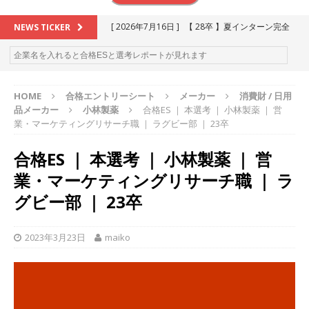
[ 2026年7月16日 ]
【 28卒 】夏インターン完全
NEWS TICKER
攻略セミナー ｜ 予約フォーム
お勧めイベン
ト
HOME
合格エントリーシート
メーカー
消費財 / 日用
[ 2026年6月13日 ]
≪ 27卒 ≫アスキヤリ個人相
品メーカー
小林製薬
合格ES ｜ 本選考 ｜ 小林製薬 ｜ 営
談｜予約フォーム
お勧めイベント
業・マーケティングリサーチ職 ｜ ラグビー部 ｜ 23卒
[ 2026年5月17日 ]
≪ 2027卒 ≫ 今すぐ受けられ
合格ES ｜ 本選考 ｜ 小林製薬 ｜ 営
る優良企業一覧（26社）
体育会積極採用企業
業・マーケティングリサーチ職 ｜ ラ
[ 2026年5月16日 ]
【 2028卒 】 今すぐ受けられ
グビー部 ｜ 23卒
る優良企業一覧（16社）
体育会積極採用企業
2023年3月23日
maiko
[ 2026年5月15日 ]
【 28卒 ｜ カプコンが体育会
学生を求めアスキヤリ限定イベント開催!! 】 世界
230以上の国・地域で愛される日本屈指のゲーム
メーカー ｜ 9期連続の最高益・11期連続の10%