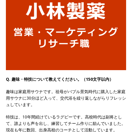
以上営業増益を達成 ｜ プライム上場 ｜ カプコン
体育会積極採用企業
[ 2026年5月15日 ]
【 28卒 ｜ 早期選考直結型の
インターン!! 】 M&A仲介業 ｜ 入社2年目の参考
年収1,631万円 ｜ 設立以降連続売上増 ｜ 土日祝
完全休み ｜ プライム上場 ｜ M&A総合研究所
体育会積極採用企業
Q. 趣味・特技について教えてください。（150文字以内）
[ 2026年5月15日 ]
【 28卒 ｜ インターンシップ
参加者は書類選考・一次面接免除 】 M&A総研の
趣味は家庭用サウナです。祖母がバブル景気時代に購入した家庭
用サウナに30分ほど入って、交代浴を繰り返しながらリフレッシ
グループ企業 ｜ 日本トップレベルの企業へ幅広
ュしています。
いコンサルを行う ｜ スタートアップの成長性×
特技は、10年間続けているラグビーです。高校時代は副将とし
大手グループとしての安定性バツグン ｜ 年収
て、誰よりも声を出し、練習してチーム作りに励んでいました。
現在も年に数回、出身高校のコーチとして活動しています。
500万スタート ｜ 土日祝休み ｜ 東京勤務 ｜ ク