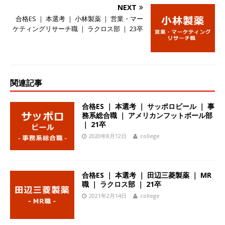
NEXT
始めたパイオニア企業 ｜ CARTA HOLDINGS
合格ES ｜ 本選考 ｜ 小林製薬 ｜ 営業・マー
体育会積極採用企業
ケティングリサーチ職 ｜ ラクロス部 ｜ 23卒
[ 2026年5月14日 ]
【 28卒 ｜ 体験型インターン
シップ 】スタンダード上場 ｜ 業界No.1 企業医
療機関向け広告・人材営業 ｜ 未経験からコンサ
関連記事
ル、マーケティング、ブランディングが経験でき
合格ES ｜ 本選考 ｜ サッポロビール ｜ 事
る ｜ 土日祝休み ｜ 年間休日124日 ｜ ギミック
務系総合職 ｜ アメリカンフットボール部
｜ 21卒
体育会積極採用企業
2020年8月12日
college
[ 2026年5月14日 ]
【 28卒 ｜ 不動産・営業を知
れる仕事体験開催 】大阪勤務・転勤なし ｜ 関西
合格ES ｜ 本選考 ｜ 田辺三菱製薬 ｜ MR
知名度抜群の総合不動産会社 ｜ マンション販売
職 ｜ ラクロス部 ｜ 21卒
2021年2月14日
college
戸数近畿圏第3位 ｜ 初任給30万+手当、1年目で
年収1,000万も目指せる ｜ 年間休日120～125日