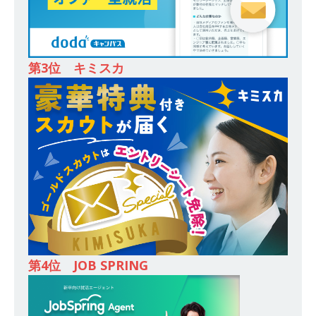
[ 2026年5月14日 ]
【 28卒 ｜ 東京勤務・転勤な
し 】 食品・生鮮業界に特化した人材紹介サービ
スを提供するベンチャー企業 ｜ 設立から毎年黒
第3位 キミスカ
字経営。売上は常に右肩上がり ｜ 未経験から営
業として成長・収入アップが目指せる環境 ｜ オ
イシル
体育会積極採用企業
[ 2026年5月13日 ]
【 28卒 ｜ トップ企業内定の
登竜門!! 満足度98％のインターン 】 東京勤務・
転勤なし ｜ 文系IT未経験でもOK ｜ 新卒の3年以
内昇進率91％ ｜ IT社会の今まさに求められてい
るベンチャー企業 ｜ 新卒2年目で1,000万円越え
第4位 JOB SPRING
目指せる!! ｜ データX
体育会積極採用企業
[ 2026年5月13日 ]
【 28卒 ｜ 仕事の全容を知れ
るオープンカンパニー 】 大林グループ ｜ 全国規