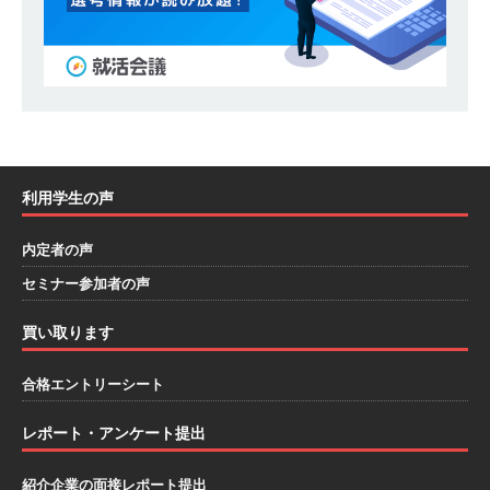
ハウで素材から生産まで国内で唯一一貫生産する
鋼材加工メーカー ｜ 幅広くマルチに活躍する人
財に成長することが可能 ｜ 住宅手当有 ｜ スチー
ルテック
体育会積極採用企業
[ 2026年5月11日 ]
≪ 27卒 ｜ ES・適性検査自動
利用学生の声
合格で一次確約!! ≫説明会最終開催!｜ 整形外
内定者の声
科・疼痛領域から信頼の厚い老舗製薬メーカー
セミナー参加者の声
｜ 1人1人に合わせたキャリアを築ける可能性あ
り ｜ 年間休日127日・完全週休2日制 ｜ 創業87
買い取ります
年 ｜ 日本臓器製薬
体育会積極採用企業
合格エントリーシート
[ 2026年5月10日 ]
≪ 27卒 ≫ 大手医薬品や食品
レポート・アンケート提出
メーカー向けに世界から輸入した生薬・漢方原材
料を提供する老舗メーカー ｜ 業界トップクラス
紹介企業の面接レポート提出