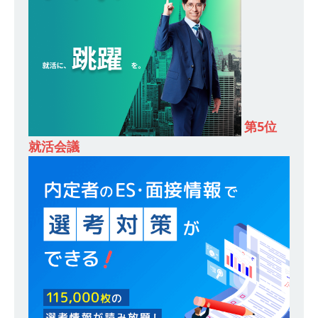
模の重要施設の建設に携わるサブコン ｜ 環境保
全や脱炭素社会の実現にも貢献 ｜ 初任給28万
+各手当 ｜ 年間休日125日 ｜ オーク設備工業
体育会積極採用企業
[ 2026年5月13日 ]
【 28卒 ｜ 建築プロセスの一
第5位
部を体験できるイベント開催 】香川・大阪勤務
就活会議
｜ 四国・関東エリアで圧倒的な存在感を誇る総
合建設会社（ゼネコン） ｜ 充実の福利厚生・資
格手当・資格取得支援制度あり ｜ 年間休日123
日 ｜ 創立以来74年間黒字経営 ｜ 合田工務店
体育会積極採用企業
[ 2026年5月12日 ]
【 28卒 ｜ 愛知勤務・転勤な
し 】 自動車生産に欠かせない部品を独自のノウ