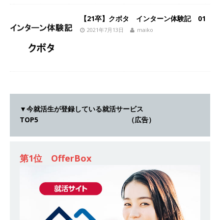
｜ エスリード
体育会積極採用企業
【21卒】クボタ インターン体験記 01
[ 2026年5月14日 ]
【 28卒 ｜ 30分のオンライン
2021年7月13日
maiko
業界研究・企業説明会 】 世界最大級の金融サー
ビス機関 ｜ BtoBtoCの代理店営業 ｜ 20代で年
収1,000万円目指せる ｜ 賞与年4回・年間休日
120日以上 ｜ ジブラルタ生命
体育会積極採用
企業
▼今就活生が登録している就活サービス
TOP5 （広告）
[ 2026年5月14日 ]
【 28卒｜営業職向けオープ
ンカンパニー 】世界トップシェアの半導体技術
第1位 OfferBox
を持つグローバルメーカー ｜ 年間休日129日・
土日祝完全休み ｜ 売上高1,138億円 ｜ プライム
上場 ｜ 新電元工業
体育会積極採用企業
[ 2026年5月14日 ]
【 28卒 ｜ 適性検査合否免