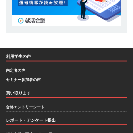
ハウで素材から生産まで国内で唯一一貫生産する
鋼材加工メーカー ｜ 幅広くマルチに活躍する人
財に成長することが可能 ｜ 住宅手当有 ｜ スチー
ルテック
体育会積極採用企業
[ 2026年5月11日 ]
≪ 27卒 ｜ ES・適性検査自動
合格で一次確約!! ≫説明会最終開催!｜ 整形外
利用学生の声
科・疼痛領域から信頼の厚い老舗製薬メーカー
内定者の声
｜ 1人1人に合わせたキャリアを築ける可能性あ
セミナー参加者の声
り ｜ 年間休日127日・完全週休2日制 ｜ 創業87
買い取ります
年 ｜ 日本臓器製薬
体育会積極採用企業
[ 2026年5月10日 ]
≪ 27卒 ≫ 大手医薬品や食品
合格エントリーシート
メーカー向けに世界から輸入した生薬・漢方原材
レポート・アンケート提出
料を提供する老舗メーカー ｜ 業界トップクラス