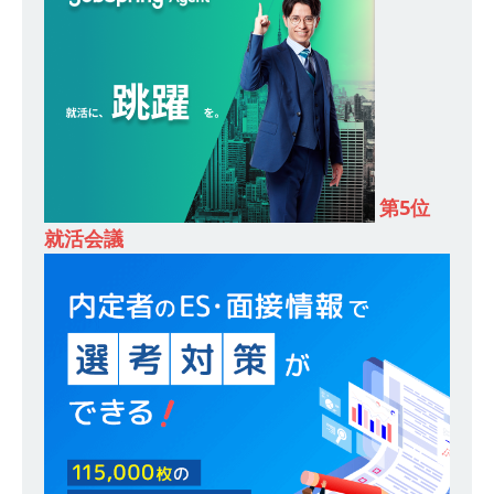
模の重要施設の建設に携わるサブコン ｜ 環境保
全や脱炭素社会の実現にも貢献 ｜ 初任給28万
+各手当 ｜ 年間休日125日 ｜ オーク設備工業
体育会積極採用企業
[ 2026年5月13日 ]
【 28卒 ｜ 建築プロセスの一
第5位
部を体験できるイベント開催 】香川・大阪勤務
就活会議
｜ 四国・関東エリアで圧倒的な存在感を誇る総
合建設会社（ゼネコン） ｜ 充実の福利厚生・資
格手当・資格取得支援制度あり ｜ 年間休日123
日 ｜ 創立以来74年間黒字経営 ｜ 合田工務店
体育会積極採用企業
[ 2026年5月12日 ]
【 28卒 ｜ 愛知勤務・転勤な
し 】 自動車生産に欠かせない部品を独自のノウ