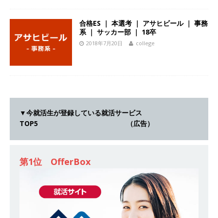
ンカンパニー 】世界トップシェアの半導体技術
を持つグローバルメーカー ｜ 年間休日129日・
合格ES ｜ 本選考 ｜ アサヒビール ｜ 事務
系 ｜ サッカー部 ｜ 18卒
土日祝完全休み ｜ 売上高1,138億円 ｜ プライム
2018年7月20日
college
上場 ｜ 新電元工業
体育会積極採用企業
[ 2026年5月14日 ]
【 28卒 ｜ 適性検査合否免
除・面接確約!! ｜ 1dayインターンあり 】 東京勤
務限定 ｜ 世界No.1の不動産投資市場東京で投資
▼今就活生が登録している就活サービス
住宅販売をリードする企業 ｜ 土地仕入れから物
TOP5 （広告）
件販売までを担う ｜ 平均年収809万 ｜ 年間休日
130日・土日祝完全休み ｜ スタンダード上場 ｜
第1位 OfferBox
明豊エンタープライズ
体育会積極採用企業
[ 2026年5月14日 ]
【 28卒 ｜ 適性検査合否免
除・面接確約!! ｜ 1dayインターンあり 】東京勤