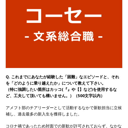
以上営業増益を達成 ｜ プライム上場 ｜ カプコン
体育会積極採用企業
[ 2026年5月15日 ]
【 28卒 ｜ 早期選考直結型の
インターン!! 】 M&A仲介業 ｜ 入社2年目の参考
年収1,631万円 ｜ 設立以降連続売上増 ｜ 土日祝
完全休み ｜ プライム上場 ｜ M&A総合研究所
体育会積極採用企業
Q. これまでにあなたが経験した「困難」なエピソードと、それ
[ 2026年5月15日 ]
【 28卒 ｜ インターンシップ
を「どのように乗り越えたか」について教えて下さい。
参加者は書類選考・一次面接免除 】 M&A総研の
（特に強調したい箇所はカッコ(『』や【】など)を使用するな
ど、工夫して頂いても構いません。）（500文字以内）
グループ企業 ｜ 日本トップレベルの企業へ幅広
いコンサルを行う ｜ スタートアップの成長性×
アメフト部のチアリーダーとして活動するなかで新歓担当に立候
補し、過去最多の新入生を獲得しました。
大手グループとしての安定性バツグン ｜ 年収
コロナ禍であったため対面での新歓が許可されておらず、なかな
500万スタート ｜ 土日祝休み ｜ 東京勤務 ｜ ク