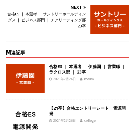
[ 2026年5月14日 ]
【 28卒 ｜ 不動産・営業を知
NEXT
合格ES ｜ 本選考 ｜ サントリーホールディン
れる仕事体験開催 】大阪勤務・転勤なし ｜ 関西
グス ｜ ビジネス部門 ｜ チアリーディング部
知名度抜群の総合不動産会社 ｜ マンション販売
｜ 23卒
戸数近畿圏第3位 ｜ 初任給30万+手当、1年目で
年収1,000万も目指せる ｜ 年間休日120～125日
関連記事
｜ エスリード
体育会積極採用企業
[ 2026年5月14日 ]
【 28卒 ｜ 30分のオンライン
合格ES ｜ 本選考 ｜ 伊藤園 ｜ 営業職 ｜
ラクロス部 ｜ 23卒
業界研究・企業説明会 】 世界最大級の金融サー
2023年2月24日
maiko
ビス機関 ｜ BtoBtoCの代理店営業 ｜ 20代で年
収1,000万円目指せる ｜ 賞与年4回・年間休日
120日以上 ｜ ジブラルタ生命
体育会積極採用
【21卒】合格エントリーシート 電源開
発
企業
2021年2月26日
college
[ 2026年5月14日 ]
【 28卒｜営業職向けオープ