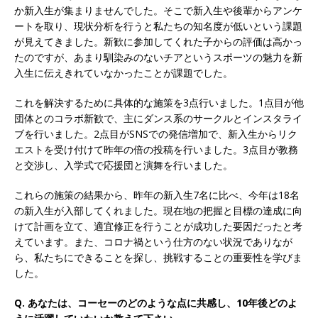
か新入生が集まりませんでした。そこで新入生や後輩からアンケ
オンツ・コンサルティング
体育会積極採用企
ートを取り、現状分析を行うと私たちの知名度が低いという課題
が見えてきました。新歓に参加してくれた子からの評価は高かっ
業
たのですが、あまり馴染みのないチアというスポーツの魅力を新
[ 2026年5月14日 ]
【 28卒 ｜ ES自動合格!! 】 文
入生に伝えきれていなかったことが課題でした。
理不問 ｜ 世界中のシェア約80％・国内シェア
これを解決するために具体的な施策を3点行いました。1点目が他
50％以上の製品保有!! ｜ 一眼レフ大手メーカー
団体とのコラボ新歓で、主にダンス系のサークルとインスタライ
ブを行いました。2点目がSNSでの発信増加で、新入生からリク
全てと取引する国内トップシェアのマグネシウム
エストを受け付けて昨年の倍の投稿を行いました。3点目が教務
部品製造メーカー ｜ 賞与前年度実績6.5ヵ月・平
と交渉し、入学式で応援団と演舞を行いました。
均6ヶ月以上 ｜ ミツワ電機工業
体育会積極採
これらの施策の結果から、昨年の新入生7名に比べ、今年は18名
の新入生が入部してくれました。現在地の把握と目標の達成に向
用企業
けて計画を立て、適宜修正を行うことが成功した要因だったと考
[ 2026年5月14日 ]
【 28卒 ｜ 書類選考自動合
えています。また、コロナ禍という仕方のない状況でありなが
ら、私たちにできることを探し、挑戦することの重要性を学びま
格!! 】 需要が伸び続ける安定したリフォーム業界
した。
の専門商社 ｜ 大手メーカーとも取引多数!! ｜ 30
Q. あなたは、コーセーのどのような点に共感し、10年後どのよ
歳までは個人の成績に関わらず昇給を約束 ｜ ソ