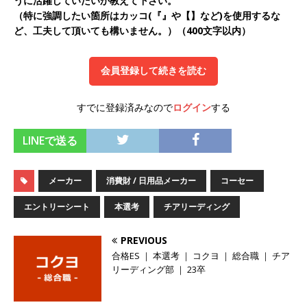
うに活躍していたいか教えて下さい。
ーゴー
体育会積極採用企業
（特に強調したい箇所はカッコ(『』や【】など)を使用するな
ど、工夫して頂いても構いません。）（400文字以内）
[ 2026年5月14日 ]
【 28卒 】 NTTドコモグルー
プと電通グループの傘下 ｜ 初任給40万 ｜ 人よ
会員登録して続きを読む
り速く、高い成長を求める人には超魅力的な挑戦
すでに登録済みなので
ログイン
する
環境!! ｜ 日本で初めてインターネット広告事業を
始めたパイオニア企業 ｜ CARTA HOLDINGS
LINEで送る
体育会積極採用企業
[ 2026年5月14日 ]
【 28卒 ｜ 体験型インターン
メーカー
消費財 / 日用品メーカー
コーセー
シップ 】スタンダード上場 ｜ 業界No.1 企業医
エントリーシート
本選考
チアリーディング
療機関向け広告・人材営業 ｜ 未経験からコンサ
PREVIOUS
ル、マーケティング、ブランディングが経験でき
合格ES ｜ 本選考 ｜ コクヨ ｜ 総合職 ｜ チア
リーディング部 ｜ 23卒
る ｜ 土日祝休み ｜ 年間休日124日 ｜ ギミック
体育会積極採用企業