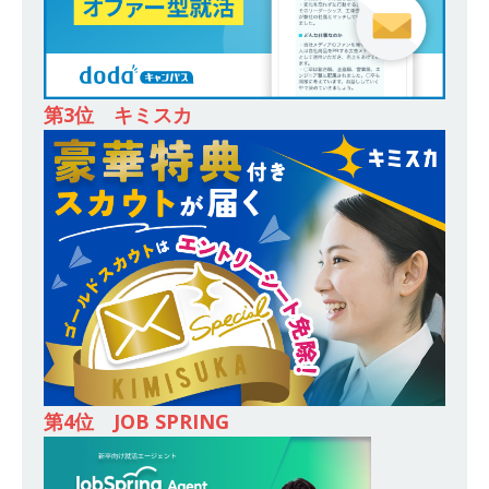
し 】 食品・生鮮業界に特化した人材紹介サービ
スを提供するベンチャー企業 ｜ 設立から毎年黒
字経営。売上は常に右肩上がり ｜ 未経験から営
第3位 キミスカ
業として成長・収入アップが目指せる環境 ｜ オ
イシル
体育会積極採用企業
[ 2026年5月13日 ]
【 28卒 ｜ トップ企業内定の
登竜門!! 満足度98％のインターン 】 東京勤務・
転勤なし ｜ 文系IT未経験でもOK ｜ 新卒の3年以
内昇進率91％ ｜ IT社会の今まさに求められてい
るベンチャー企業 ｜ 新卒2年目で1,000万円越え
目指せる!! ｜ データX
体育会積極採用企業
第4位 JOB SPRING
[ 2026年5月13日 ]
【 28卒 ｜ 仕事の全容を知れ
るオープンカンパニー 】 大林グループ ｜ 全国規