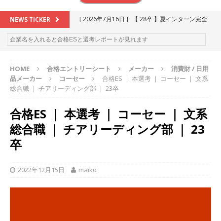
[ 2026年7月16日 ]
【 28卒 】夏インターン完全
NEWS TICKER
攻略セミナー ｜ 予約フォーム
お勧めイベン
ト
HOME
合格エントリーシート
メーカー
消費財 / 日用
[ 2026年6月13日 ]
≪ 27卒 ≫アスキヤリ個人相
品メーカー
コーセー
合格ES ｜ 本選考 ｜ コーセー ｜ 文系
談｜予約フォーム
お勧めイベント
総合職 ｜ チアリーディング部 ｜ 23卒
[ 2026年5月17日 ]
≪ 2027卒 ≫ 今すぐ受けられ
合格ES ｜ 本選考 ｜ コーセー ｜ 文系
る優良企業一覧（26社）
体育会積極採用企業
総合職 ｜ チアリーディング部 ｜ 23
[ 2026年5月16日 ]
【 2028卒 】 今すぐ受けられ
卒
る優良企業一覧（18社）
体育会積極採用企業
2022年12月15日
maiko
[ 2026年5月15日 ]
【 28卒 ｜ カプコンが体育会
学生を求めアスキヤリ限定イベント開催!! 】 世界
230以上の国・地域で愛される日本屈指のゲーム
メーカー ｜ 9期連続の最高益・11期連続の10%