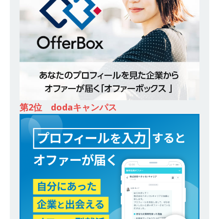
務・転勤なし ｜ 投資用住宅販売をリードする企
業が手がける賃貸アパート・マンションの管理を
行う ｜ 年間休日125日以上 ｜ 不動産業ではレア
な私服出社OK ｜ 土日祝完全休み ｜ スタンダー
ド上場 明豊エンタープライズグループ ｜ 明豊プ
ロパティーズ
体育会積極採用企業
[ 2026年5月14日 ]
【 28卒 ｜ オープンカンパニ
第2位 dodaキャンパス
ー｜東京勤務・転勤なし ｜ 文理不問 】 7期連続
200％増収!! ｜ 様々な業界の知識・スキルを身に
付けることが可能 ｜ データ分析のエキスパート
としてクライアントの課題を解決 ｜ 土日祝完全
休み ｜ データアナリティクスラボ
体育会積
極採用企業
[ 2026年5月14日 ]
【 28卒 ｜ 東京勤務・転勤な