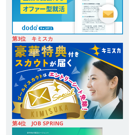
務・転勤なし ｜ 投資用住宅販売をリードする企
業が手がける賃貸アパート・マンションの管理を
行う ｜ 年間休日125日以上 ｜ 不動産業ではレア
な私服出社OK ｜ 土日祝完全休み ｜ スタンダー
第3位 キミスカ
ド上場 明豊エンタープライズグループ ｜ 明豊プ
ロパティーズ
体育会積極採用企業
[ 2026年5月14日 ]
【 28卒 ｜ オープンカンパニ
ー｜東京勤務・転勤なし ｜ 文理不問 】 7期連続
200％増収!! ｜ 様々な業界の知識・スキルを身に
付けることが可能 ｜ データ分析のエキスパート
としてクライアントの課題を解決 ｜ 土日祝完全
休み ｜ データアナリティクスラボ
体育会積
第4位 JOB SPRING
極採用企業
[ 2026年5月14日 ]
【 28卒 ｜ 東京勤務・転勤な