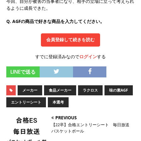
今回、自分が被害の当事者になり、相手の立場に立って考えられ
るように成長できた。
オンツ・コンサルティング
体育会積極採用企
業
Q. AGFの商品で好きな商品を入力してください。
[ 2026年5月14日 ]
【 28卒 ｜ ES自動合格!! 】 文
会員登録して続きを読む
理不問 ｜ 世界中のシェア約80％・国内シェア
50％以上の製品保有!! ｜ 一眼レフ大手メーカー
すでに登録済みなので
ログイン
する
全てと取引する国内トップシェアのマグネシウム
LINEで送る
部品製造メーカー ｜ 賞与前年度実績6.5ヵ月・平
均6ヶ月以上 ｜ ミツワ電機工業
体育会積極採
メーカー
食品メーカー
ラクロス
味の素AGF
用企業
エントリーシート
本選考
[ 2026年5月14日 ]
【 28卒 ｜ 書類選考自動合
格!! 】 需要が伸び続ける安定したリフォーム業界
PREVIOUS
【22卒】合格エントリーシート 毎日放送
の専門商社 ｜ 大手メーカーとも取引多数!! ｜ 30
バスケットボール
歳までは個人の成績に関わらず昇給を約束 ｜ ソ