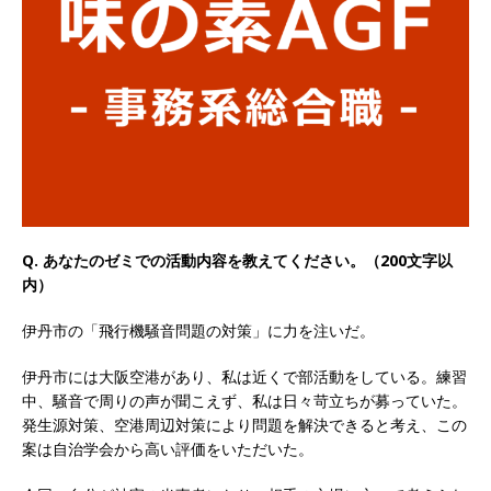
以上営業増益を達成 ｜ プライム上場 ｜ カプコン
体育会積極採用企業
[ 2026年5月15日 ]
【 28卒 ｜ 早期選考直結型の
インターン!! 】 M&A仲介業 ｜ 入社2年目の参考
年収1,631万円 ｜ 設立以降連続売上増 ｜ 土日祝
完全休み ｜ プライム上場 ｜ M&A総合研究所
体育会積極採用企業
Q. あなたのゼミでの活動内容を教えてください。（200文字以
内）
[ 2026年5月15日 ]
【 28卒 ｜ インターンシップ
伊丹市の「飛行機騒音問題の対策」に力を注いだ。
参加者は書類選考・一次面接免除 】 M&A総研の
グループ企業 ｜ 日本トップレベルの企業へ幅広
伊丹市には大阪空港があり、私は近くで部活動をしている。練習
中、騒音で周りの声が聞こえず、私は日々苛立ちが募っていた。
いコンサルを行う ｜ スタートアップの成長性×
発生源対策、空港周辺対策により問題を解決できると考え、この
大手グループとしての安定性バツグン ｜ 年収
案は自治学会から高い評価をいただいた。
500万スタート ｜ 土日祝休み ｜ 東京勤務 ｜ ク