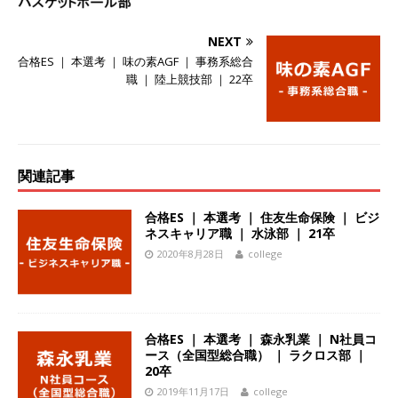
ーゴー
体育会積極採用企業
NEXT
[ 2026年5月14日 ]
【 28卒 】 NTTドコモグルー
合格ES ｜ 本選考 ｜ 味の素AGF ｜ 事務系総合
プと電通グループの傘下 ｜ 初任給40万 ｜ 人よ
職 ｜ 陸上競技部 ｜ 22卒
り速く、高い成長を求める人には超魅力的な挑戦
環境!! ｜ 日本で初めてインターネット広告事業を
始めたパイオニア企業 ｜ CARTA HOLDINGS
関連記事
体育会積極採用企業
合格ES ｜ 本選考 ｜ 住友生命保険 ｜ ビジ
[ 2026年5月14日 ]
【 28卒 ｜ 体験型インターン
ネスキャリア職 ｜ 水泳部 ｜ 21卒
2020年8月28日
college
シップ 】スタンダード上場 ｜ 業界No.1 企業医
療機関向け広告・人材営業 ｜ 未経験からコンサ
ル、マーケティング、ブランディングが経験でき
合格ES ｜ 本選考 ｜ 森永乳業 ｜ N社員コ
る ｜ 土日祝休み ｜ 年間休日124日 ｜ ギミック
ース（全国型総合職） ｜ ラクロス部 ｜
20卒
体育会積極採用企業
2019年11月17日
college