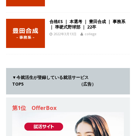
[ 2026年5月14日 ]
【 28卒 ｜ 不動産・営業を知
れる仕事体験開催 】大阪勤務・転勤なし ｜ 関西
合格ES ｜ 本選考 ｜ 豊田合成 ｜ 事務系
知名度抜群の総合不動産会社 ｜ マンション販売
｜ 準硬式野球部 ｜ 22卒
2022年3月13日
college
戸数近畿圏第3位 ｜ 初任給30万+手当、1年目で
年収1,000万も目指せる ｜ 年間休日120～125日
｜ エスリード
体育会積極採用企業
[ 2026年5月14日 ]
【 28卒 ｜ 30分のオンライン
業界研究・企業説明会 】 世界最大級の金融サー
▼今就活生が登録している就活サービス
TOP5 （広告）
ビス機関 ｜ BtoBtoCの代理店営業 ｜ 20代で年
収1,000万円目指せる ｜ 賞与年4回・年間休日
第1位 OfferBox
120日以上 ｜ ジブラルタ生命
体育会積極採用
企業
[ 2026年5月14日 ]
【 28卒｜営業職向けオープ