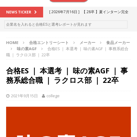
[ 2026年7月16日 ]
【 28卒 】夏インターン完全
NEWS TICKER
攻略セミナー ｜ 予約フォーム
お勧めイベン
ト
HOME
合格エントリーシート
メーカー
食品メーカー
[ 2026年6月13日 ]
≪ 27卒 ≫アスキヤリ個人相
味の素AGF
合格ES ｜ 本選考 ｜ 味の素AGF ｜ 事務系総合
談｜予約フォーム
お勧めイベント
職 ｜ ラクロス部 ｜ 22卒
[ 2026年5月17日 ]
≪ 2027卒 ≫ 今すぐ受けられ
合格ES ｜ 本選考 ｜ 味の素AGF ｜ 事
る優良企業一覧（26社）
体育会積極採用企業
務系総合職 ｜ ラクロス部 ｜ 22卒
[ 2026年5月16日 ]
【 2028卒 】 今すぐ受けられ
る優良企業一覧（18社）
体育会積極採用企業
2021年9月15日
college
[ 2026年5月15日 ]
【 28卒 ｜ カプコンが体育会
学生を求めアスキヤリ限定イベント開催!! 】 世界
230以上の国・地域で愛される日本屈指のゲーム
メーカー ｜ 9期連続の最高益・11期連続の10%