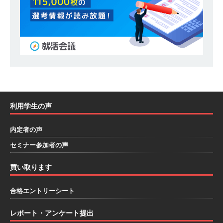
模の重要施設の建設に携わるサブコン ｜ 環境保
全や脱炭素社会の実現にも貢献 ｜ 初任給28万
+各手当 ｜ 年間休日125日 ｜ オーク設備工業
体育会積極採用企業
[ 2026年5月13日 ]
【 28卒 ｜ 建築プロセスの一
部を体験できるイベント開催 】香川・大阪勤務
利用学生の声
｜ 四国・関東エリアで圧倒的な存在感を誇る総
内定者の声
合建設会社（ゼネコン） ｜ 充実の福利厚生・資
セミナー参加者の声
格手当・資格取得支援制度あり ｜ 年間休日123
日 ｜ 創立以来74年間黒字経営 ｜ 合田工務店
買い取ります
体育会積極採用企業
合格エントリーシート
[ 2026年5月12日 ]
【 28卒 ｜ 愛知勤務・転勤な
レポート・アンケート提出
し 】 自動車生産に欠かせない部品を独自のノウ