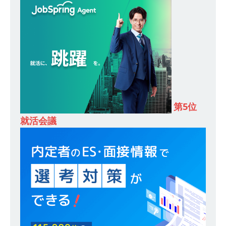
し 】 食品・生鮮業界に特化した人材紹介サービ
スを提供するベンチャー企業 ｜ 設立から毎年黒
字経営。売上は常に右肩上がり ｜ 未経験から営
業として成長・収入アップが目指せる環境 ｜ オ
イシル
体育会積極採用企業
[ 2026年5月13日 ]
【 28卒 ｜ トップ企業内定の
第5位
登竜門!! 満足度98％のインターン 】 東京勤務・
就活会議
転勤なし ｜ 文系IT未経験でもOK ｜ 新卒の3年以
内昇進率91％ ｜ IT社会の今まさに求められてい
るベンチャー企業 ｜ 新卒2年目で1,000万円越え
目指せる!! ｜ データX
体育会積極採用企業
[ 2026年5月13日 ]
【 28卒 ｜ 仕事の全容を知れ
るオープンカンパニー 】 大林グループ ｜ 全国規