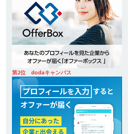
ンカンパニー 】世界トップシェアの半導体技術
を持つグローバルメーカー ｜ 年間休日129日・
土日祝完全休み ｜ 売上高1,138億円 ｜ プライム
上場 ｜ 新電元工業
体育会積極採用企業
[ 2026年5月14日 ]
【 28卒 ｜ 適性検査合否免
除・面接確約!! ｜ 1dayインターンあり 】 東京勤
務限定 ｜ 世界No.1の不動産投資市場東京で投資
第2位 dodaキャンパス
住宅販売をリードする企業 ｜ 土地仕入れから物
件販売までを担う ｜ 平均年収809万 ｜ 年間休日
130日・土日祝完全休み ｜ スタンダード上場 ｜
明豊エンタープライズ
体育会積極採用企業
[ 2026年5月14日 ]
【 28卒 ｜ 適性検査合否免
除・面接確約!! ｜ 1dayインターンあり 】東京勤