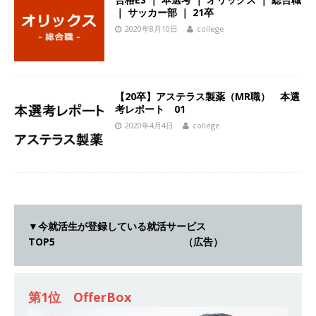
[ 2026年5月14日 ]
【 28卒 】世界トップシェア
｜ サッカー部 ｜ 21卒
2020年8月10日
college
の半導体技術を持つグローバルメーカー ｜ 年間
休日129日・土日祝完全休み ｜ 売上高1,138億円
｜ プライム上場 ｜ 新電元工業
体育会積極採
【20卒】アステラス製薬（MR職） 本選
用企業
考レポート 01
2020年4月4日
college
[ 2026年5月14日 ]
【 28卒 ｜ 東京勤務・転勤な
し ｜ 文理不問 】 7期連続200％増収!! ｜ 様々な
業界の知識・スキルを身に付けることが可能 ｜
データ分析のエキスパートとしてクライアントの
▼今就活生が登録している就活サービス
課題を解決 ｜ 土日祝完全休み ｜ データアナリテ
TOP5 （広告）
ィクスラボ
体育会積極採用企業
[ 2026年5月14日 ]
【 28卒 ｜ 東京勤務・転勤な
第1位 OfferBox
し 】 食品・生鮮業界に特化した人材紹介サービ