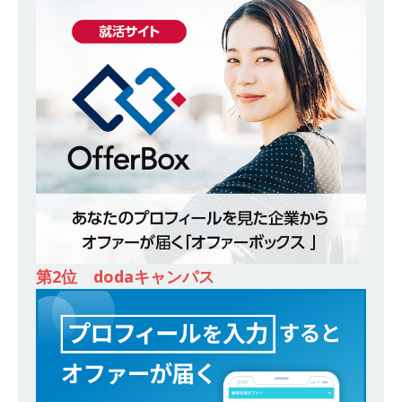
スを提供するベンチャー企業 ｜ 設立から毎年黒
字経営。売上は常に右肩上がり ｜ 未経験から営
業として成長・収入アップが目指せる環境 ｜ オ
イシル
体育会積極採用企業
[ 2026年5月13日 ]
【 28卒 ｜ トップ企業内定の
登竜門!! 満足度98％のインターン 】 東京勤務・
転勤なし ｜ 文系IT未経験でもOK ｜ 新卒の3年以
内昇進率91％ ｜ IT社会の今まさに求められてい
るベンチャー企業 ｜ 新卒2年目で1,000万円越え
第2位 dodaキャンパス
目指せる!! ｜ データX
体育会積極採用企業
[ 2026年5月13日 ]
【 28卒 ｜ 仕事の全容を知れ
るオープンカンパニー 】 大林グループ ｜ 全国規
模の重要施設の建設に携わるサブコン ｜ 環境保