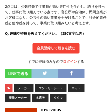
2点目は、少数精鋭で従業員が高い専門性を生かし、誇りを持っ
オンツ・コンサルティング
体育会積極採用企
て、仕事に取り組んでいる点です。官公庁や自治体、民間企業が
業
お客様になり、公共性の高い事業を手がけることで、社会的責任
感と使命感を持って、事業に取り組みたいと考えます。
[ 2026年5月14日 ]
【 28卒 】 NTTドコモグルー
プと電通グループの傘下 ｜ 初任給40万 ｜ 人よ
Q. 趣味や特技を教えてください。（250文字以内）
り速く、高い成長を求める人には超魅力的な挑戦
会員登録して続きを読む
環境!! ｜ 日本で初めてインターネット広告事業を
始めたパイオニア企業 ｜ CARTA HOLDINGS
すでに登録済みなので
ログイン
する
体育会積極採用企業
LINEで送る
[ 2026年5月14日 ]
【 28卒 ｜ 体験型インターン
シップ 】スタンダード上場 ｜ 業界No.1 企業医
メーカー
エントリーシート
ヨット
療機関向け広告・人材営業 ｜ 未経験からコンサ
産業メーカー
本選考
タクマ
ル、マーケティング、ブランディングが経験でき
る ｜ 土日祝休み ｜ 年間休日124日 ｜ ギミック
PREVIOUS