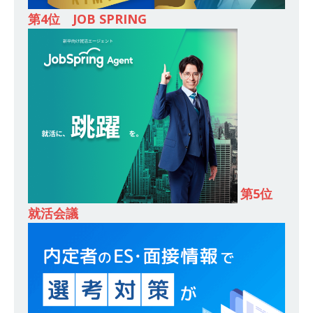
第4位 JOB SPRING
財に成長することが可能 ｜ 住宅手当有 ｜ スチー
ルテック
体育会積極採用企業
[ 2026年5月11日 ]
≪ 27卒 ｜ ES・適性検査自動
合格で一次確約!! ≫説明会最終開催!｜ 整形外
科・疼痛領域から信頼の厚い老舗製薬メーカー
｜ 1人1人に合わせたキャリアを築ける可能性あ
り ｜ 年間休日127日・完全週休2日制 ｜ 創業87
年 ｜ 日本臓器製薬
体育会積極採用企業
第5位
就活会議
[ 2026年5月10日 ]
≪ 27卒 ≫ 大手医薬品や食品
メーカー向けに世界から輸入した生薬・漢方原材
料を提供する老舗メーカー ｜ 業界トップクラス
のシェア ｜ 財務基盤の安定感バツグン ｜ 日本粉
末薬品
体育会積極採用企業