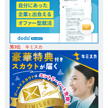
全や脱炭素社会の実現にも貢献 ｜ 初任給28万
+各手当 ｜ 年間休日125日 ｜ オーク設備工業
体育会積極採用企業
[ 2026年5月13日 ]
【 28卒 ｜ 建築プロセスの一
部を体験できるイベント開催 】香川・大阪勤務
｜ 四国・関東エリアで圧倒的な存在感を誇る総
第3位 キミスカ
合建設会社（ゼネコン） ｜ 充実の福利厚生・資
格手当・資格取得支援制度あり ｜ 年間休日123
日 ｜ 創立以来74年間黒字経営 ｜ 合田工務店
体育会積極採用企業
[ 2026年5月12日 ]
【 28卒 ｜ 愛知勤務・転勤な
し 】 自動車生産に欠かせない部品を独自のノウ
ハウで素材から生産まで国内で唯一一貫生産する
鋼材加工メーカー ｜ 幅広くマルチに活躍する人