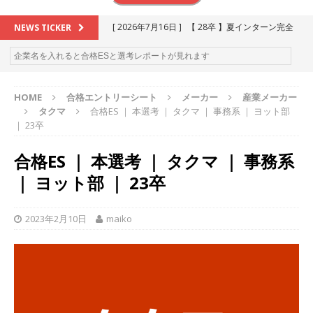
[ 2026年7月16日 ]
【 28卒 】夏インターン完全
NEWS TICKER
攻略セミナー ｜ 予約フォーム
お勧めイベン
ト
HOME
合格エントリーシート
メーカー
産業メーカー
[ 2026年6月13日 ]
≪ 27卒 ≫アスキヤリ個人相
タクマ
合格ES ｜ 本選考 ｜ タクマ ｜ 事務系 ｜ ヨット部
談｜予約フォーム
お勧めイベント
｜ 23卒
[ 2026年5月17日 ]
≪ 2027卒 ≫ 今すぐ受けられ
合格ES ｜ 本選考 ｜ タクマ ｜ 事務系
る優良企業一覧（27社）
体育会積極採用企業
｜ ヨット部 ｜ 23卒
[ 2026年5月16日 ]
【 2028卒 】 今すぐ受けられ
る優良企業一覧（14社）
体育会積極採用企業
2023年2月10日
maiko
[ 2026年5月15日 ]
【 28卒 ｜ カプコンが体育会
学生を求めアスキヤリ限定イベント開催!! 】 世界
230以上の国・地域で愛される日本屈指のゲーム
メーカー ｜ 9期連続の最高益・11期連続の10%