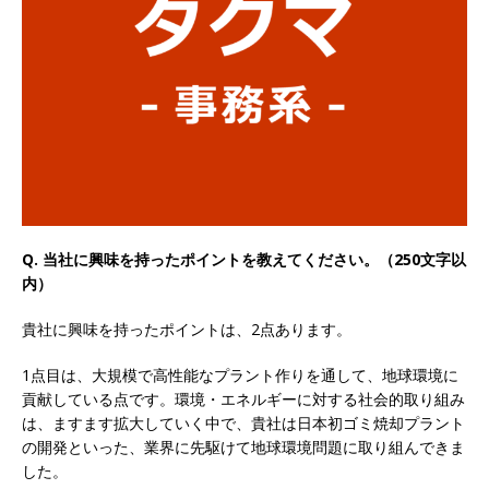
以上営業増益を達成 ｜ プライム上場 ｜ カプコン
体育会積極採用企業
[ 2026年5月15日 ]
【 28卒 ｜ 早期選考直結型の
インターン!! 】 M&A仲介業 ｜ 入社2年目の参考
年収1,631万円 ｜ 設立以降連続売上増 ｜ 土日祝
完全休み ｜ プライム上場 ｜ M&A総合研究所
体育会積極採用企業
Q. 当社に興味を持ったポイントを教えてください。（250文字以
内）
[ 2026年5月15日 ]
【 28卒 ｜ インターンシップ
貴社に興味を持ったポイントは、2点あります。
参加者は書類選考・一次面接免除 】 M&A総研の
グループ企業 ｜ 日本トップレベルの企業へ幅広
1点目は、大規模で高性能なプラント作りを通して、地球環境に
貢献している点です。環境・エネルギーに対する社会的取り組み
いコンサルを行う ｜ スタートアップの成長性×
は、ますます拡大していく中で、貴社は日本初ゴミ焼却プラント
大手グループとしての安定性バツグン ｜ 年収
の開発といった、業界に先駆けて地球環境問題に取り組んできま
した。
500万スタート ｜ 土日祝休み ｜ 東京勤務 ｜ ク