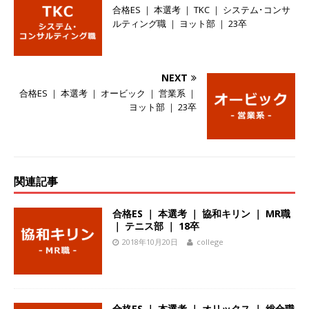
合格ES ｜ 本選考 ｜ TKC ｜ システム･コンサ
体育会積極採用企業
ルティング職 ｜ ヨット部 ｜ 23卒
[ 2026年5月14日 ]
【 28卒 ｜ 不動産・営業を知
れる仕事体験開催 】大阪勤務・転勤なし ｜ 関西
NEXT
知名度抜群の総合不動産会社 ｜ マンション販売
合格ES ｜ 本選考 ｜ オービック ｜ 営業系 ｜
ヨット部 ｜ 23卒
戸数近畿圏第3位 ｜ 初任給30万+手当、1年目で
年収1,000万も目指せる ｜ 年間休日120～125日
｜ エスリード
体育会積極採用企業
[ 2026年5月14日 ]
【 28卒 ｜ 30分のオンライン
関連記事
業界研究・企業説明会 】 世界最大級の金融サー
合格ES ｜ 本選考 ｜ 協和キリン ｜ MR職
ビス機関 ｜ BtoBtoCの代理店営業 ｜ 20代で年
｜ テニス部 ｜ 18卒
2018年10月20日
college
収1,000万円目指せる ｜ 賞与年4回・年間休日
120日以上 ｜ ジブラルタ生命
体育会積極採用
企業
合格ES ｜ 本選考 ｜ オリックス ｜ 総合職