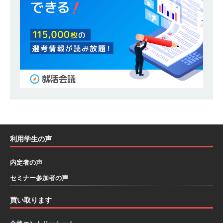
[ 2026年1月26日 ]
【 体育会学生限定 】 企業の
詳細分析 AI活用アスキヤリセミナー ｜ 周りと差
をつけられる!! ｜ 予約フォーム
お勧めイベン
ト
[ 2026年1月13日 ]
【 体育会学生限定 】何から
始める？就活準備まるわかりアスキヤリセミナ
ー！ ｜ 予約フォーム
お勧めイベント
[ 2026年1月12日 ]
【 体育会学生限定 】人事が
利用学生の声
教える後悔しない企業選びアスキヤリセミナー
内定者の声
｜ 予約フォーム
お勧めイベント
セミナー参加者の声
[ 2026年1月9日 ]
（終了）【 28卒 ｜ 文理不問
｜ 5/16＠zoom 】 世界・国内トップレベル企業
買い取ります
多数参加!! ｜ 1日で最大12社！効率的に業界研究