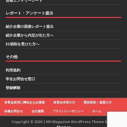
合格エントリーシート
ができる ｜ インターン選考に向けた36社合説 ｜
レポート・アンケート提出
入退室自由
お勧めイベント
[ 2026年1月9日 ]
（終了）≪ 27卒 ｜ 2/18@新
紹介企業の面接レポート提出
宿 ｜ 入退室自由 ≫ アスキヤリ限定特典 企業分
紹介企業から内定が出た方へ
析レポートプレゼント!! ｜ 1日で10社以上の業
ES添削を受けた方へ
界・企業研究が可能!! ｜ 平均年収2,000万超の企
その他
業も参加あり ｜ 業界の全体像がわかる20社合説
利用規約
｜ 私服OK
お勧めイベント
学生お問合せ窓口
[ 2026年1月8日 ]
（終了）【 28卒 ｜ 6/7@梅田
登録解除
｜ 入退室自由 】 1日で10社以上の業界・企業の
情報収集が可能!! ｜ 平均年収1,000万以上の企業
体育会採用に興味ある企業様
体育会本部の方
競技団体 / 連盟の方
参加あり ｜ 人気IT業界の全体像がわかる26社合
各種お問合せ
会社概要
プライバシーポリシー
ホーム
説 ｜ 私服OK
お勧めイベント
Copyright © 2026 | MH Magazine WordPress Theme by
MH