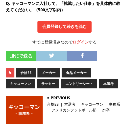
Q. キッコーマンに入社して、「挑戦したい仕事」を具体的に教
らず昇給を約束 ｜ ソーゴー
体育会積極採用
えてください。（500文字以内）
企業
[ 2026年5月14日 ]
【 28卒 】 NTTドコモグルー
会員登録して続きを読む
プと電通グループの傘下 ｜ 初任給40万 ｜ 人よ
すでに登録済みなので
ログイン
する
り速く、高い成長を求める人には超魅力的な挑戦
環境!! ｜ 日本で初めてインターネット広告事業を
LINEで送る
始めたパイオニア企業 ｜ CARTA HOLDINGS
合格ES
メーカー
食品メーカー
体育会積極採用企業
キッコーマン
サッカー
エントリーシート
本選考
[ 2026年5月14日 ]
【 28卒 ｜ 体験型インターン
シップ 】スタンダード上場 ｜ 業界No.1 企業医
PREVIOUS
療機関向け広告・人材営業 ｜ 未経験からコンサ
合格ES ｜ 本選考 ｜ キッコーマン ｜ 事務系
｜ アメリカンフットボール部 ｜ 21卒
ル、マーケティング、ブランディングが経験でき
る ｜ 土日祝休み ｜ 年間休日124日 ｜ ギミック