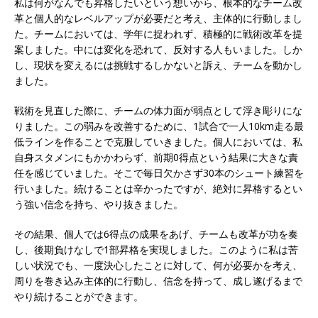
私は何がなんでも昇格したいという想いから、根本的なチーム改
革と個人的なレベルアップが必要だと考え、主体的に行動しまし
オンツ・コンサルティング
体育会積極採用企
た。チームにおいては、学年に捉われず、積極的に戦術改革を提
業
案しました。中には変化を恐れて、反対する人もいました。しか
し、現状を変えるには挑戦するしかないと訴え、チームを動かし
[ 2026年5月14日 ]
【 28卒 ｜ ES自動合格!! 】選
ました。
考直結説明会｜文理不問 ｜ 世界中のシェア約
戦術を見直した際に、チームの体力面が弱点として浮き彫りにな
80％・国内シェア50％以上の製品保有!! ｜ 一眼
りました。この弱みを改善するために、1試合で一人10km走る最
レフ大手メーカー全てと取引する国内トップシェ
低ラインを作ることで克服していきました。個人においては、私
自身スタメンにもかかわらず、前期0得点という結果に大きな責
アのマグネシウム部品製造メーカー ｜ 賞与前年
任を感じていました。そこで毎日欠かさず30本のシュート練習を
度実績6.5ヵ月・平均6ヶ月以上 ｜ ミツワ電機工
行いました。続けることは辛かったですが、絶対に昇格するとい
う強い信念を持ち、やり抜きました。
業
体育会積極採用企業
その結果、個人では6得点の成果をあげ、チームも改革が功を奏
[ 2026年5月14日 ]
【 28卒 ｜ 書類選考自動合
し、後期負けなしで1部昇格を実現しました。このように私は苦
格!! 】 選考直結説明会｜ 需要が伸び続ける安定
しい状況でも、一度決心したことに対して、何が必要かを考え、
周りを巻き込み主体的に行動し、信念を持って、成し遂げるまで
したリフォーム業界の専門商社 ｜ 大手メーカー
やり続けることができます。
とも取引多数!! ｜ 30歳までは個人の成績に関わ