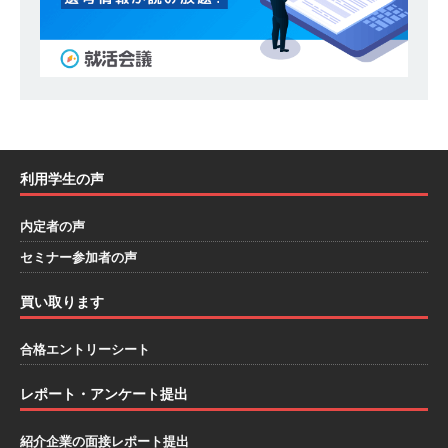
し 】 自動車生産に欠かせない部品を独自のノウ
ハウで素材から生産まで国内で唯一一貫生産する
鋼材加工メーカー ｜ 幅広くマルチに活躍する人
財に成長することが可能 ｜ 住宅手当有 ｜ スチー
ルテック
体育会積極採用企業
利用学生の声
[ 2026年5月11日 ]
≪ 27卒 ｜ ES・適性検査自動
合格で一次確約!! ≫説明会最終開催!｜ 整形外
内定者の声
科・疼痛領域から信頼の厚い老舗製薬メーカー
セミナー参加者の声
｜ 1人1人に合わせたキャリアを築ける可能性あ
買い取ります
り ｜ 年間休日127日・完全週休2日制 ｜ 創業87
合格エントリーシート
年 ｜ 日本臓器製薬
体育会積極採用企業
[ 2026年5月10日 ]
≪ 27卒 ≫ 大手医薬品や食品
レポート・アンケート提出
メーカー向けに世界から輸入した生薬・漢方原材
紹介企業の面接レポート提出