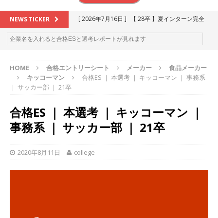
[ 2026年7月16日 ]
【 28卒 】夏インターン完全
NEWS TICKER
攻略セミナー ｜ 予約フォーム
お勧めイベン
ト
HOME
合格エントリーシート
メーカー
食品メーカー
[ 2026年6月13日 ]
≪ 27卒 ≫アスキヤリ個人相
キッコーマン
合格ES ｜ 本選考 ｜ キッコーマン ｜ 事務系
談｜予約フォーム
お勧めイベント
｜ サッカー部 ｜ 21卒
[ 2026年5月17日 ]
≪ 2027卒 ≫ 今すぐ受けられ
合格ES ｜ 本選考 ｜ キッコーマン ｜
る優良企業一覧（26社）
体育会積極採用企業
事務系 ｜ サッカー部 ｜ 21卒
[ 2026年5月16日 ]
【 2028卒 】 今すぐ受けられ
る優良企業一覧（18社）
体育会積極採用企業
2020年8月11日
college
[ 2026年5月15日 ]
【 28卒 ｜ カプコンが体育会
学生を求めアスキヤリ限定イベント開催!! 】 世界
230以上の国・地域で愛される日本屈指のゲーム
メーカー ｜ 9期連続の最高益・11期連続の10%