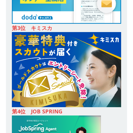
[ 2026年5月14日 ]
【 28卒 ｜ 東京勤務・転勤な
し 】 食品・生鮮業界に特化した人材紹介サービ
第3位 キミスカ
スを提供するベンチャー企業 ｜ 設立から毎年黒
字経営。売上は常に右肩上がり ｜ 未経験から営
業として成長・収入アップが目指せる環境 ｜ オ
イシル
体育会積極採用企業
[ 2026年5月13日 ]
【 28卒 ｜ トップ企業内定の
登竜門!! 満足度98％のインターン 】 東京勤務・
転勤なし ｜ 文系IT未経験でもOK ｜ 新卒の3年以
内昇進率91％ ｜ IT社会の今まさに求められてい
るベンチャー企業 ｜ 新卒2年目で1,000万円越え
第4位 JOB SPRING
目指せる!! ｜ データX
体育会積極採用企業
[ 2026年5月13日 ]
【 28卒 ｜ 仕事の全容を知れ