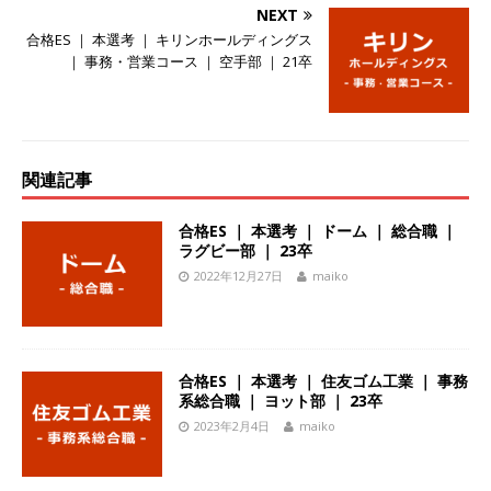
NEXT
体育会積極採用企業
合格ES ｜ 本選考 ｜ キリンホールディングス
[ 2026年5月14日 ]
【 28卒 ｜ 不動産・営業を知
｜ 事務・営業コース ｜ 空手部 ｜ 21卒
れる仕事体験開催 】大阪勤務・転勤なし ｜ 関西
知名度抜群の総合不動産会社 ｜ マンション販売
戸数近畿圏第3位 ｜ 初任給30万+手当、1年目で
関連記事
年収1,000万も目指せる ｜ 年間休日120～125日
合格ES ｜ 本選考 ｜ ドーム ｜ 総合職 ｜
｜ エスリード
体育会積極採用企業
ラグビー部 ｜ 23卒
2022年12月27日
maiko
[ 2026年5月14日 ]
【 28卒 ｜ 30分のオンライン
業界研究・企業説明会 】 世界最大級の金融サー
ビス機関 ｜ BtoBtoCの代理店営業 ｜ 20代で年
合格ES ｜ 本選考 ｜ 住友ゴム工業 ｜ 事務
収1,000万円目指せる ｜ 賞与年4回・年間休日
系総合職 ｜ ヨット部 ｜ 23卒
120日以上 ｜ ジブラルタ生命
体育会積極採用
2023年2月4日
maiko
企業