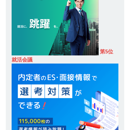
るオープンカンパニー 】 大林グループ ｜ 全国規
模の重要施設の建設に携わるサブコン ｜ 環境保
全や脱炭素社会の実現にも貢献 ｜ 初任給28万
+各手当 ｜ 年間休日125日 ｜ オーク設備工業
体育会積極採用企業
第5位
[ 2026年5月13日 ]
【 28卒 ｜ 建築プロセスの一
就活会議
部を体験できるイベント開催 】香川・大阪勤務
｜ 四国・関東エリアで圧倒的な存在感を誇る総
合建設会社（ゼネコン） ｜ 充実の福利厚生・資
格手当・資格取得支援制度あり ｜ 年間休日123
日 ｜ 創立以来74年間黒字経営 ｜ 合田工務店
体育会積極採用企業
[ 2026年5月12日 ]
【 28卒 ｜ 愛知勤務・転勤な