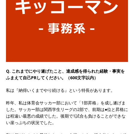
以上営業増益を達成 ｜ プライム上場 ｜ カプコン
体育会積極採用企業
[ 2026年5月15日 ]
【 28卒 ｜ 早期選考直結型の
インターン!! 】 M&A仲介業 ｜ 入社2年目の参考
年収1,631万円 ｜ 設立以降連続売上増 ｜ 土日祝
完全休み ｜ プライム上場 ｜ M&A総合研究所
体育会積極採用企業
Q. これまでにやり遂げたこと、達成感を得られた経験・事実を
ふまえて自己PRしてください。（600文字以内）
[ 2026年5月15日 ]
【 28卒 ｜ インターンシップ
私は『納得いくまでやり続ける』という特長があります。
参加者は書類選考・一次面接免除 】 M&A総研の
グループ企業 ｜ 日本トップレベルの企業へ幅広
昨年、私は体育会サッカー部において「1部昇格」を成し遂げま
した。サッカー部は関西学生リーグの2部で、前期は●位と昇格に
いコンサルを行う ｜ スタートアップの成長性×
は程遠い最悪の成績でした。後期で1試合も負けることができな
大手グループとしての安定性バツグン ｜ 年収
い崖っぷちの状況でした。
500万スタート ｜ 土日祝休み ｜ 東京勤務 ｜ ク