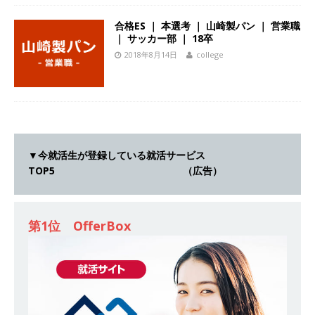
[ 2026年5月14日 ]
【 28卒｜営業職向けオープ
合格ES ｜ 本選考 ｜ 山崎製パン ｜ 営業職
ンカンパニー 】世界トップシェアの半導体技術
｜ サッカー部 ｜ 18卒
を持つグローバルメーカー ｜ 年間休日129日・
2018年8月14日
college
土日祝完全休み ｜ 売上高1,138億円 ｜ プライム
上場 ｜ 新電元工業
体育会積極採用企業
[ 2026年5月14日 ]
【 28卒 ｜ 適性検査合否免
除・面接確約!! ｜ 1dayインターンあり 】 東京勤
▼今就活生が登録している就活サービス
TOP5 （広告）
務限定 ｜ 世界No.1の不動産投資市場東京で投資
住宅販売をリードする企業 ｜ 土地仕入れから物
件販売までを担う ｜ 平均年収809万 ｜ 年間休日
第1位 OfferBox
130日・土日祝完全休み ｜ スタンダード上場 ｜
明豊エンタープライズ
体育会積極採用企業
[ 2026年5月14日 ]
【 28卒 ｜ 適性検査合否免