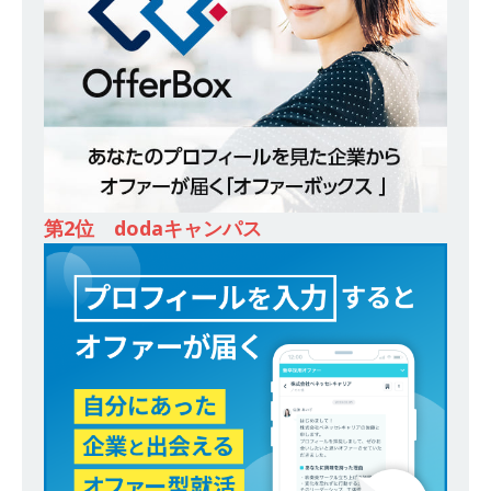
除・面接確約!! ｜ 1dayインターンあり 】東京勤
務・転勤なし ｜ 投資用住宅販売をリードする企
業が手がける賃貸アパート・マンションの管理を
行う ｜ 年間休日125日以上 ｜ 不動産業ではレア
な私服出社OK ｜ 土日祝完全休み ｜ スタンダー
ド上場 明豊エンタープライズグループ ｜ 明豊プ
第2位 dodaキャンパス
ロパティーズ
体育会積極採用企業
[ 2026年5月14日 ]
【 28卒 ｜ オープンカンパニ
ー｜東京勤務・転勤なし ｜ 文理不問 】 7期連続
200％増収!! ｜ 様々な業界の知識・スキルを身に
付けることが可能 ｜ データ分析のエキスパート
としてクライアントの課題を解決 ｜ 土日祝完全
休み ｜ データアナリティクスラボ
体育会積
極採用企業