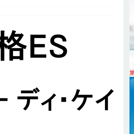
ム上場 ｜ カプコン
体育会積極採用企業
 ｜ 早期選考直結型のインターン!! 】 M&A仲介業 ｜ 入社2年目の参考
降連続売上増 ｜ 土日祝完全休み ｜ プライム上場 ｜ M&A総合研究所
卒 ｜ インターンシップ参加者は書類選考・一次面接免除 】 M&A総研の
プレベルの企業へ幅広いコンサルを行う ｜ スタートアップの成長性×大
ン ｜ 年収500万スタート ｜ 土日祝休み ｜ 東京勤務 ｜ クオン
育会積極採用企業
 ｜ ES自動合格!! 】 文理不問 ｜ 世界中のシェア約80％・国内シェア
 一眼レフ大手メーカー全てと取引する国内トップシェアのマグネシウム
年度実績6.5ヵ月・平均6ヶ月以上 ｜ ミツワ電機工業
体育会積極採
卒 】 NTTドコモグループと電通グループの傘下 ｜ 初任給40万 ｜ 人より