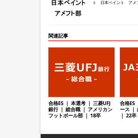
ト 日本ペイント アメ
スを提供するベンチャー企業
として成長・収入アップが目
[ 2026年5月13日 ]
【 28
関連記事
転勤なし ｜ 文系IT未経験で
るベンチャー企業 ｜ 新卒2年
[ 2026年5月13日 ]
【 28
模の重要施設の建設に携わるサ
手当 ｜ 年間休日125日 ｜
[ 2026年5月13日 ]
【 28
｜ 四国・関東エリアで圧倒
合格ES ｜ 本選考 ｜ 三菱UFJ
合格ES 
銀行 ｜ 総合職 ｜ アメリカン
ース ｜
手当・資格取得支援制度あり 
フットボール部 ｜ 18卒
｜ 22卒
会積極採用企業
[ 2026年5月12日 ]
【 28