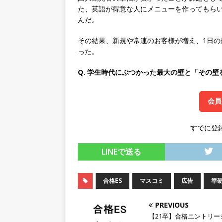
た、英語が得意な人にメニューを作ってもら
[ 2026年5月14日 ]
【 28卒
んだ。
限定 ｜ 世界No.1の不動
その結果、新規や常連のお客様が増え、1日の
販売までを担う ｜ 平均年収8
った。
豊エンタープライズ
体育
Q. 学生時代にぶつかった最大の壁と「その壁
[ 2026年5月14日 ]
【 28卒
務・転勤なし ｜ 投資用住
会員
行う ｜ 年間休日125日以上
すでに登
ド上場 明豊エンタープライ
[ 2026年5月14日 ]
【 28
LINEで送る
200％増収!! ｜ 様々な
合格ES
マスコミ
広告
準
としてクライアントの課題を
採用企業
PREVIOUS
【21卒】合格エントリー
[ 2026年5月14日 ]
【 28