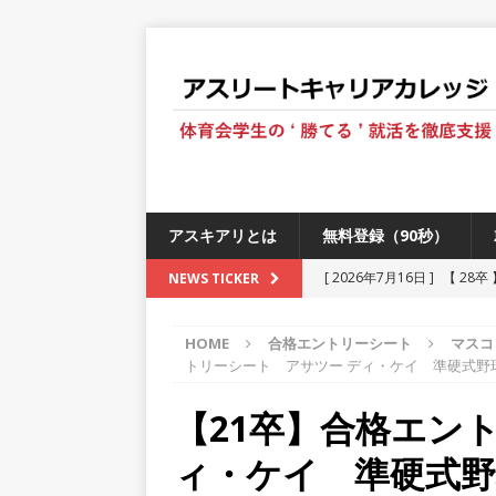
アスキアリとは
無料登録（90秒）
[ 2026年7月16日 ]
【 28
NEWS TICKER
[ 2026年6月13日 ]
≪ 27
HOME
合格エントリーシート
マスコ
[ 2026年5月17日 ]
≪ 20
トリーシート アサツー ディ・ケイ 準硬式野
[ 2026年5月16日 ]
【 20
【21卒】合格エン
[ 2026年5月15日 ]
【 28
ィ・ケイ 準硬式野
230以上の国・地域で愛され