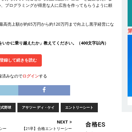
い、プログラミングが得意な人に広告を作ってもらうように頼
 ｜ 適性検査合否免除・面接確約!! ｜ 1dayインターンあり 】 東京勤務
産投資市場東京で投資住宅販売をリードする企業 ｜ 土地仕入れから物件
最高売上額が約65万円から約120万円まで向上し黒字経営にな
09万 ｜ 年間休日130日・土日祝完全休み ｜ スタンダード上場 ｜ 明
会積極採用企業
をいかに乗り越えたか」教えてください。（400文字以内）
 ｜ 適性検査合否免除・面接確約!! ｜ 1dayインターンあり 】東京勤
宅販売をリードする企業が手がける賃貸アパート・マンションの管理を
登録して続きを読む
 ｜ 不動産業ではレアな私服出社OK ｜ 土日祝完全休み ｜ スタンダー
録済みなので
ログイン
する
ズグループ ｜ 明豊プロパティーズ
体育会積極採用企業
卒 ｜ オープンカンパニー｜東京勤務・転勤なし ｜ 文理不問 】 7期連続
業界の知識・スキルを身に付けることが可能 ｜ データ分析のエキスパート
硬式野球
アサツー ディ・ケイ
エントリーシート
解決 ｜ 土日祝完全休み ｜ データアナリティクスラボ
体育会積極
NEXT
シー
【21卒】合格エントリーシー
卒 ｜ 東京勤務・転勤なし 】 食品・生鮮業界に特化した人材紹介サービ