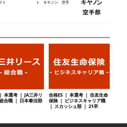
フト
ト キヤノン 空手
 ｜ 設立から毎年黒字経営。売上は常に右肩上がり ｜ 未経験から営業
指せる環境 ｜ オイシル
体育会積極採用企業
卒 ｜ トップ企業内定の登竜門!! 満足度98％のインターン 】 東京勤務・
もOK ｜ 新卒の3年以内昇進率91％ ｜ IT社会の今まさに求められてい
目で1,000万円越え目指せる!! ｜ データX
体育会積極採用企業
卒 ｜ 仕事の全容を知れるオープンカンパニー 】 大林グループ ｜ 全国規
ブコン ｜ 環境保全や脱炭素社会の実現にも貢献 ｜ 初任給28万+各
 オーク設備工業
体育会積極採用企業
卒 ｜ 建築プロセスの一部を体験できるイベント開催 】香川・大阪勤務
的な存在感を誇る総合建設会社（ゼネコン） ｜ 充実の福利厚生・資格
｜ 本選考 ｜ JA三井リ
合格ES ｜ 本選考 ｜ 住友生命
 総合職 ｜ 日本拳法部
保険 ｜ ビジネスキャリア職
｜ 年間休日123日 ｜ 創立以来74年間黒字経営 ｜ 合田工務店
体育
｜ スカッシュ部 ｜ 21卒
卒 ｜ 愛知勤務・転勤なし 】 自動車生産に欠かせない部品を独自のノウ