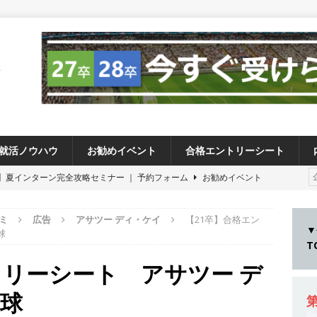
就活ノウハウ
お勧めイベント
合格エントリーシート
卒 】夏インターン完全攻略セミナー ｜ 予約フォーム
お勧めイベント
卒 ≫アスキヤリ個人相談｜予約フォーム
お勧めイベント
ミ
広告
アサツー ディ・ケイ
【21卒】合格エン
27卒 ≫ 今すぐ受けられる優良企業一覧（26社）
体育会積極採用企業
▼
球
28卒 】 今すぐ受けられる優良企業一覧（17社）
体育会積極採用企業
トリーシート アサツー デ
卒 ｜ カプコンが体育会学生を求めアスキヤリ限定イベント開催!! 】 世界
球
る日本屈指のゲームメーカー ｜ 9期連続の最高益・11期連続の10%以
第