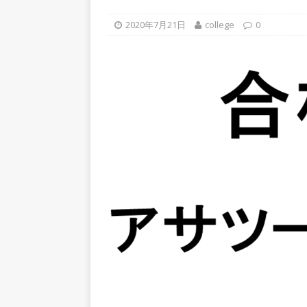
上営業増益を達成 ｜ プライ
2020年7月21日
college
0
[ 2026年5月15日 ]
【 28卒
年収1,631万円 ｜ 設立以
体育会積極採用企業
[ 2026年5月15日 ]
【 28
グループ企業 ｜ 日本トッ
手グループとしての安定性バツグ
ツ・コンサルティング
体
[ 2026年5月14日 ]
【 28卒
50％以上の製品保有!! ｜
部品製造メーカー ｜ 賞与前
用企業
[ 2026年5月14日 ]
【 28