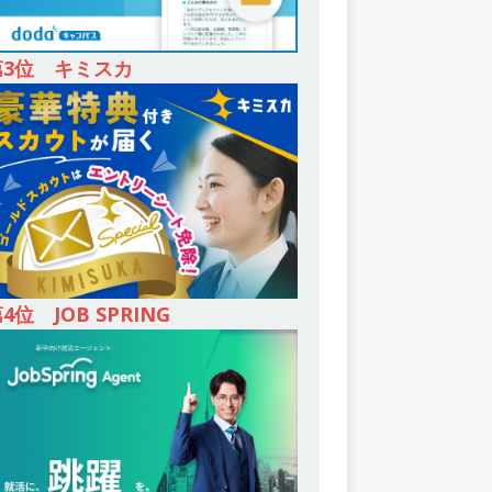
第3位 キミスカ
4位 JOB SPRING