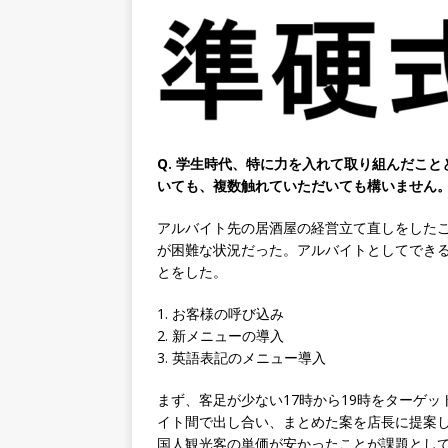
速く、高い成長を求める人に
めたパイオニア企業 ｜ CARTA
[ 2026年5月14日 ]
【 28
機関向け広告・人材営業 ｜
｜ 土日祝休み ｜ 年間休日1
Q. 学生時代、特に力を入れて取り組んだこ
[ 2026年5月14日 ]
【 28
いても、複数触れていただいても構いません。
知名度抜群の総合不動産会社 
アルバイト先の居酒屋の経営立て直しをした
収1,000万も目指せる ｜ 年
が困難な状況だった。アルバイトとしてでき
とをした。
[ 2026年5月14日 ]
【 28
ビス機関 ｜ BtoBtoCの代
1. お客様の呼び込み
2. 新メニューの導入
日以上 ｜ ジブラルタ生命
3. 英語表記のメニュー導入
[ 2026年5月14日 ]
【 28
まず、客足が少ない17時から19時をターゲ
持つグローバルメーカー ｜ 年
イト間で出し合い、まとめた案を店長に提案
｜ 新電元工業
体育会積極
国人観光客の単価が安かったことが課題とし