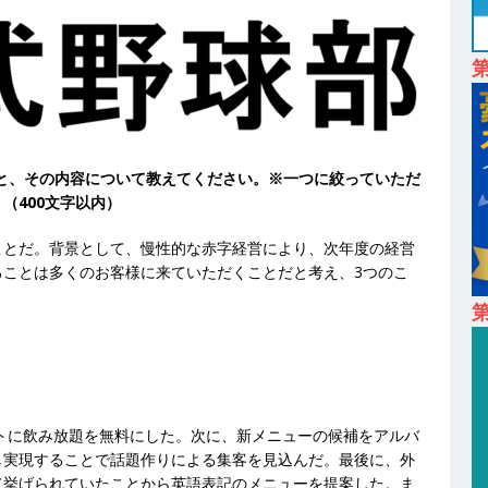
は超魅力的な挑戦環境!! ｜ 日本で初めてインターネット広告事業を始
 HOLDINGS
体育会積極採用企業
卒 ｜ 体験型インターンシップ 】スタンダード上場 ｜ 業界No.1 企業医療
 未経験からコンサル、マーケティング、ブランディングが経験できる
24日 ｜ ギミック
体育会積極採用企業
とと、その内容について教えてください。※一つに絞っていただ
卒 ｜ 不動産・営業を知れる仕事体験開催 】大阪勤務・転勤なし ｜ 関西
（400文字以内）
｜ マンション販売戸数近畿圏第3位 ｜ 初任給30万+手当、1年目で年
ことだ。背景として、慢性的な赤字経営により、次年度の経営
間休日120～125日 ｜ エスリード
体育会積極採用企業
ることは多くのお客様に来ていただくことだと考え、3つのこ
卒 ｜ 30分のオンライン業界研究・企業説明会 】 世界最大級の金融サー
第
理店営業 ｜ 20代で年収1,000万円目指せる ｜ 賞与年4回・年間休日120
体育会積極採用企業
卒｜営業職向けオープンカンパニー 】世界トップシェアの半導体技術を
ットに飲み放題を無料にした。次に、新メニューの候補をアルバ
間休日129日・土日祝完全休み ｜ 売上高1,138億円 ｜ プライム上場
し実現することで話題作りによる集客を見込んだ。最後に、外
採用企業
て挙げられていたことから英語表記のメニューを提案した。ま