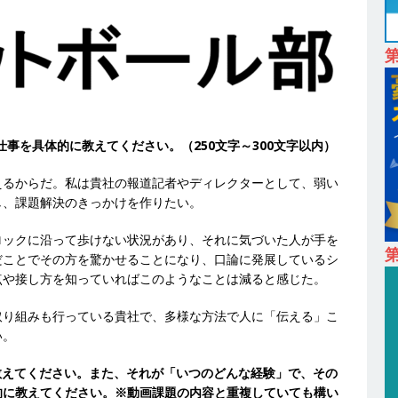
も取引多数!! ｜ 30歳までは個人の成績に関わらず昇給を約束 ｜ ソー
卒 】 NTTドコモグループと電通グループの傘下 ｜ 初任給40万 ｜ 人より
は超魅力的な挑戦環境!! ｜ 日本で初めてインターネット広告事業を始
 HOLDINGS
体育会積極採用企業
仕事を具体的に教えてください。（250文字～300文字以内）
卒 ｜ 体験型インターンシップ 】スタンダード上場 ｜ 業界No.1 企業医療
 未経験からコンサル、マーケティング、ブランディングが経験できる
えるからだ。私は貴社の報道記者やディレクターとして、弱い
し、課題解決のきっかけを作りたい。
24日 ｜ ギミック
体育会積極採用企業
ロックに沿って歩けない状況があり、それに気づいた人が手を
卒 ｜ 不動産・営業を知れる仕事体験開催 】大阪勤務・転勤なし ｜ 関西
第
だことでその方を驚かせることになり、口論に発展しているシ
｜ マンション販売戸数近畿圏第3位 ｜ 初任給30万+手当、1年目で年
点や接し方を知っていればこのようなことは減ると感じた。
間休日120～125日 ｜ エスリード
体育会積極採用企業
取り組みも行っている貴社で、多様な方法で人に「伝える」こ
卒 ｜ 30分のオンライン業界研究・企業説明会 】 世界最大級の金融サー
い。
理店営業 ｜ 20代で年収1,000万円目指せる ｜ 賞与年4回・年間休日120
て教えてください。また、それが「いつのどんな経験」で、その
的に教えてください。※動画課題の内容と重複していても構い
体育会積極採用企業