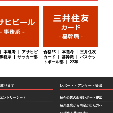
解決 ｜ 土日祝完全休み ｜ データアナリティクスラボ
体育会積極
卒 ｜ 東京勤務・転勤なし 】 食品・生鮮業界に特化した人材紹介サービ
 ｜ 設立から毎年黒字経営。売上は常に右肩上がり ｜ 未経験から営業
指せる環境 ｜ オイシル
体育会積極採用企業
卒 ｜ トップ企業内定の登竜門!! 満足度98％のインターン 】 東京勤務・
 ｜ 本選考 ｜ アサヒビ
合格ES ｜ 本選考 ｜ 三井住友
 事務系 ｜ サッカー部
カード ｜ 基幹職 ｜ バスケッ
もOK ｜ 新卒の3年以内昇進率91％ ｜ IT社会の今まさに求められてい
トボール部 ｜ 22卒
目で1,000万円越え目指せる!! ｜ データX
体育会積極採用企業
卒 ｜ 仕事の全容を知れるオープンカンパニー 】 大林グループ ｜ 全国規
ブコン ｜ 環境保全や脱炭素社会の実現にも貢献 ｜ 初任給28万+各
い取ります
レポート・アンケート提出
 オーク設備工業
体育会積極採用企業
エントリーシート
紹介企業の面接レポート提出
卒 ｜ 建築プロセスの一部を体験できるイベント開催 】香川・大阪勤務
紹介企業から内定が出た方へ
的な存在感を誇る総合建設会社（ゼネコン） ｜ 充実の福利厚生・資格