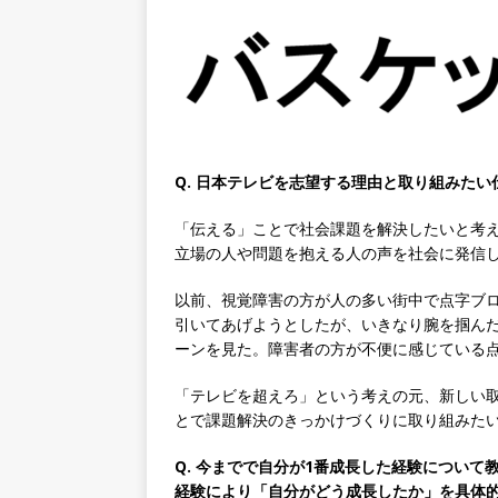
専門商社 ｜ 大手メーカーと
ゴー
体育会積極採用企業
[ 2026年5月14日 ]
【 28
速く、高い成長を求める人に
めたパイオニア企業 ｜ CARTA
Q. 日本テレビを志望する理由と取り組みたい
[ 2026年5月14日 ]
【 28
機関向け広告・人材営業 ｜
「伝える」ことで社会課題を解決したいと考
立場の人や問題を抱える人の声を社会に発信
｜ 土日祝休み ｜ 年間休日1
以前、視覚障害の方が人の多い街中で点字ブ
[ 2026年5月14日 ]
【 28
引いてあげようとしたが、いきなり腕を掴ん
知名度抜群の総合不動産会社 
ーンを見た。障害者の方が不便に感じている
収1,000万も目指せる ｜ 年
「テレビを超えろ」という考えの元、新しい
[ 2026年5月14日 ]
【 28
とで課題解決のきっかけづくりに取り組みた
ビス機関 ｜ BtoBtoCの代
Q. 今までで自分が1番成長した経験につい
経験により「自分がどう成長したか」を具体
日以上 ｜ ジブラルタ生命