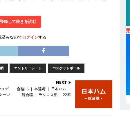
卒｜営業職向けオープンカンパニー 】世界トップシェアの半導体技術を
間休日129日・土日祝完全休み ｜ 売上高1,138億円 ｜ プライム上場
登録して続きを読む
採用企業
録済みなので
ログイン
する
 ｜ 適性検査合否免除・面接確約!! ｜ 1dayインターンあり 】 東京勤務
産投資市場東京で投資住宅販売をリードする企業 ｜ 土地仕入れから物件
09万 ｜ 年間休日130日・土日祝完全休み ｜ スタンダード上場 ｜ 明
会積極採用企業
網
エントリーシート
バスケットボール
 ｜ 適性検査合否免除・面接確約!! ｜ 1dayインターンあり 】東京勤
NEXT
宅販売をリードする企業が手がける賃貸アパート・マンションの管理を
Yメデ
合格ES ｜ 本選考 ｜ 日本ハム ｜
ターン
総合職 ｜ ラクロス部 ｜ 22卒
 ｜ 不動産業ではレアな私服出社OK ｜ 土日祝完全休み ｜ スタンダー
ズグループ ｜ 明豊プロパティーズ
体育会積極採用企業
卒 ｜ オープンカンパニー｜東京勤務・転勤なし ｜ 文理不問 】 7期連続
業界の知識・スキルを身に付けることが可能 ｜ データ分析のエキスパート