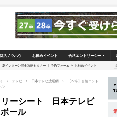
就活ノウハウ
お勧めイベント
合格エントリーシート
卒 】夏インターン完全攻略セミナー ｜ 予約フォーム
お勧めイベント
卒 ≫アスキヤリ個人相談｜予約フォーム
お勧めイベント
ミ
テレビ
日本テレビ放送網
【22卒】合格エント
27卒 ≫ 今すぐ受けられる優良企業一覧（26社）
体育会積極採用企業
▼
ール
28卒 】 今すぐ受けられる優良企業一覧（18社）
体育会積極採用企業
トリーシート 日本テレビ
卒 ｜ カプコンが体育会学生を求めアスキヤリ限定イベント開催!! 】 世界
トボール
る日本屈指のゲームメーカー ｜ 9期連続の最高益・11期連続の10%以
第