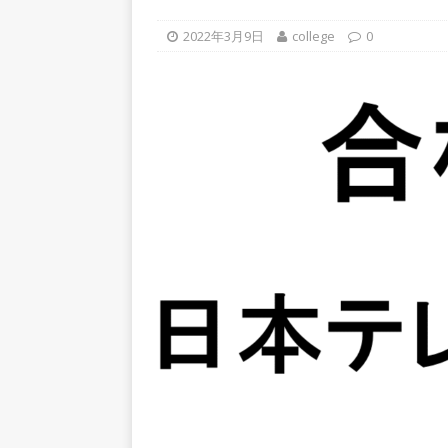
上営業増益を達成 ｜ プライ
2022年3月9日
college
0
[ 2026年5月15日 ]
【 28卒
年収1,631万円 ｜ 設立以
体育会積極採用企業
[ 2026年5月15日 ]
【 28
グループ企業 ｜ 日本トッ
手グループとしての安定性バツグ
ツ・コンサルティング
体
[ 2026年5月14日 ]
【 28卒
50％以上の製品保有!! ｜
部品製造メーカー ｜ 賞与前
用企業
[ 2026年5月14日 ]
【 28