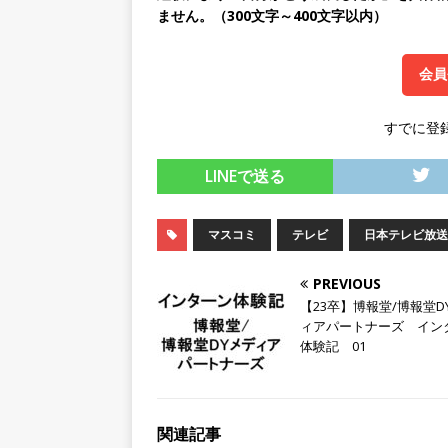
ません。（300文字～400文字以内）
[ 2026年5月14日 ]
【 28
持つグローバルメーカー ｜ 年
会員
｜ 新電元工業
体育会積極
すでに登
[ 2026年5月14日 ]
【 28卒
限定 ｜ 世界No.1の不動
LINEで送る
販売までを担う ｜ 平均年収8
豊エンタープライズ
体育
マスコミ
テレビ
日本テレビ放送
[ 2026年5月14日 ]
【 28卒
PREVIOUS
務・転勤なし ｜ 投資用住
【23卒】博報堂/博報堂D
ィアパートナーズ イン
行う ｜ 年間休日125日以上
体験記 01
ド上場 明豊エンタープライ
[ 2026年5月14日 ]
【 28
関連記事
200％増収!! ｜ 様々な