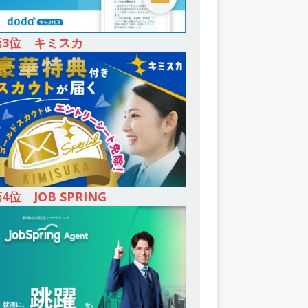
第3位 キミスカ
4位 JOB SPRING