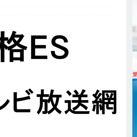
ム上場 ｜ カプコン
体育会積極採用企業
 ｜ 早期選考直結型のインターン!! 】 M&A仲介業 ｜ 入社2年目の参考
降連続売上増 ｜ 土日祝完全休み ｜ プライム上場 ｜ M&A総合研究所
卒 ｜ インターンシップ参加者は書類選考・一次面接免除 】 M&A総研の
プレベルの企業へ幅広いコンサルを行う ｜ スタートアップの成長性×大
ン ｜ 年収500万スタート ｜ 土日祝休み ｜ 東京勤務 ｜ クオン
育会積極採用企業
 ｜ ES自動合格!! 】 文理不問 ｜ 世界中のシェア約80％・国内シェア
 一眼レフ大手メーカー全てと取引する国内トップシェアのマグネシウム
年度実績6.5ヵ月・平均6ヶ月以上 ｜ ミツワ電機工業
体育会積極採
卒 ｜ 書類選考自動合格!! 】 需要が伸び続ける安定したリフォーム業界の