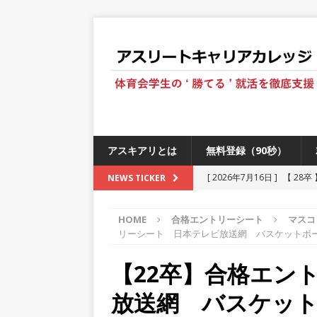
アスキアリとは
無料登録（90秒）
[ 2026年7月16日 ]
【 28
NEWS TICKER
[ 2026年6月13日 ]
≪ 27
HOME
合格エントリーシート
マスコ
[ 2026年5月17日 ]
≪ 20
リーシート 日本テレビ放送網 バスケットボ
[ 2026年5月16日 ]
【 20
【22卒】合格エン
[ 2026年5月15日 ]
【 28
放送網 バスケッ
230以上の国・地域で愛され