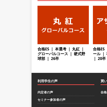
としてクライアントの課題を
採用企業
[ 2026年5月14日 ]
【 28
スを提供するベンチャー企業
として成長・収入アップが目
[ 2026年5月13日 ]
【 28
合格ES ｜ 本選考 ｜ 丸紅 ｜
合格ES
グローバルコース ｜ 硬式野
ール ｜
転勤なし ｜ 文系IT未経験で
球部 ｜ 26卒
｜ 20卒
るベンチャー企業 ｜ 新卒2年
[ 2026年5月13日 ]
【 28
模の重要施設の建設に携わるサ
利用学生の声
買
手当 ｜ 年間休日125日 ｜
内定者の声
合格
[ 2026年5月13日 ]
【 28
セミナー参加者の声
｜ 四国・関東エリアで圧倒