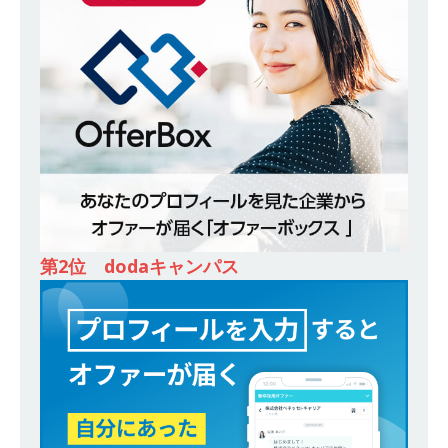
ンカンパニー 】世界トップシェアの半導体技術
を持つグローバルメーカー ｜ 年間休日129日・
土日祝完全休み ｜ 売上高1,138億円 ｜ プライム
上場 ｜ 新電元工業
体育会積極採用企業
[ 2026年5月14日 ]
【 28卒 ｜ 適性検査合否免
除・面接確約!! ｜ 1dayインターンあり 】 東京勤
務限定 ｜ 世界No.1の不動産投資市場東京で投資
住宅販売をリードする企業 ｜ 土地仕入れから物
第2位 dodaキャンパス
件販売までを担う ｜ 平均年収809万 ｜ 年間休日
130日・土日祝完全休み ｜ スタンダード上場 ｜
明豊エンタープライズ
体育会積極採用企業
[ 2026年5月14日 ]
【 28卒 ｜ 適性検査合否免
除・面接確約!! ｜ 1dayインターンあり 】東京勤