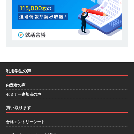
模の重要施設の建設に携わるサブコン ｜ 環境保
全や脱炭素社会の実現にも貢献 ｜ 初任給28万
+各手当 ｜ 年間休日125日 ｜ オーク設備工業
体育会積極採用企業
[ 2026年5月13日 ]
【 28卒 ｜ 建築プロセスの一
部を体験できるイベント開催 】香川・大阪勤務
｜ 四国・関東エリアで圧倒的な存在感を誇る総
利用学生の声
合建設会社（ゼネコン） ｜ 充実の福利厚生・資
内定者の声
格手当・資格取得支援制度あり ｜ 年間休日123
セミナー参加者の声
日 ｜ 創立以来74年間黒字経営 ｜ 合田工務店
買い取ります
体育会積極採用企業
[ 2026年5月12日 ]
【 28卒 ｜ 愛知勤務・転勤な
合格エントリーシート
し 】 自動車生産に欠かせない部品を独自のノウ