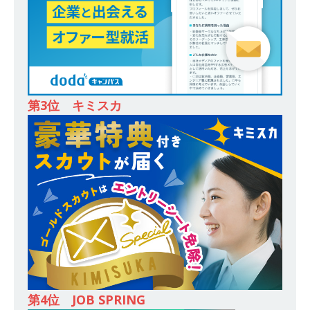
務・転勤なし ｜ 投資用住宅販売をリードする企
業が手がける賃貸アパート・マンションの管理を
行う ｜ 年間休日125日以上 ｜ 不動産業ではレア
な私服出社OK ｜ 土日祝完全休み ｜ スタンダー
ド上場 明豊エンタープライズグループ ｜ 明豊プ
第3位 キミスカ
ロパティーズ
体育会積極採用企業
[ 2026年5月14日 ]
【 28卒 ｜ オープンカンパニ
ー｜東京勤務・転勤なし ｜ 文理不問 】 7期連続
200％増収!! ｜ 様々な業界の知識・スキルを身に
付けることが可能 ｜ データ分析のエキスパート
としてクライアントの課題を解決 ｜ 土日祝完全
休み ｜ データアナリティクスラボ
体育会積
極採用企業
第4位 JOB SPRING
[ 2026年5月14日 ]
【 28卒 ｜ 東京勤務・転勤な