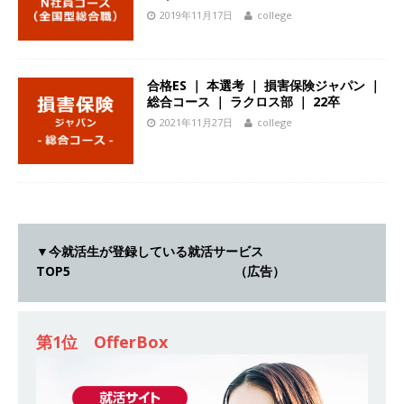
[ 2026年5月14日 ]
【 28卒 ｜ 不動産・営業を知
2019年11月17日
college
れる仕事体験開催 】大阪勤務・転勤なし ｜ 関西
知名度抜群の総合不動産会社 ｜ マンション販売
合格ES ｜ 本選考 ｜ 損害保険ジャパン ｜
総合コース ｜ ラクロス部 ｜ 22卒
戸数近畿圏第3位 ｜ 初任給30万+手当、1年目で
2021年11月27日
college
年収1,000万も目指せる ｜ 年間休日120～125日
｜ エスリード
体育会積極採用企業
[ 2026年5月14日 ]
【 28卒 ｜ 30分のオンライン
業界研究・企業説明会 】 世界最大級の金融サー
▼今就活生が登録している就活サービス
ビス機関 ｜ BtoBtoCの代理店営業 ｜ 20代で年
TOP5 （広告）
収1,000万円目指せる ｜ 賞与年4回・年間休日
120日以上 ｜ ジブラルタ生命
体育会積極採用
第1位 OfferBox
企業
[ 2026年5月14日 ]
【 28卒｜営業職向けオープ