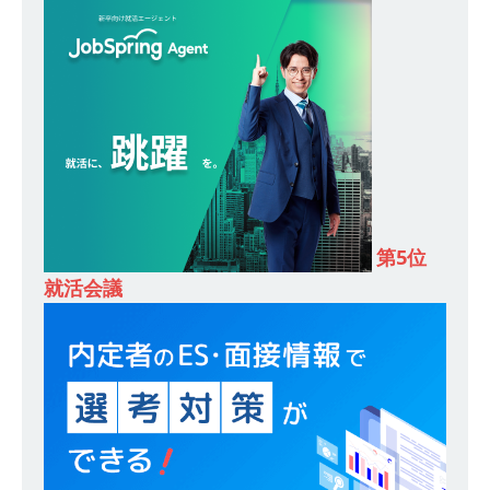
し 】 食品・生鮮業界に特化した人材紹介サービ
スを提供するベンチャー企業 ｜ 設立から毎年黒
字経営。売上は常に右肩上がり ｜ 未経験から営
業として成長・収入アップが目指せる環境 ｜ オ
イシル
体育会積極採用企業
[ 2026年5月13日 ]
【 28卒 ｜ トップ企業内定の
第5位
登竜門!! 満足度98％のインターン 】 東京勤務・
就活会議
転勤なし ｜ 文系IT未経験でもOK ｜ 新卒の3年以
内昇進率91％ ｜ IT社会の今まさに求められてい
るベンチャー企業 ｜ 新卒2年目で1,000万円越え
目指せる!! ｜ データX
体育会積極採用企業
[ 2026年5月13日 ]
【 28卒 ｜ 仕事の全容を知れ
るオープンカンパニー 】 大林グループ ｜ 全国規