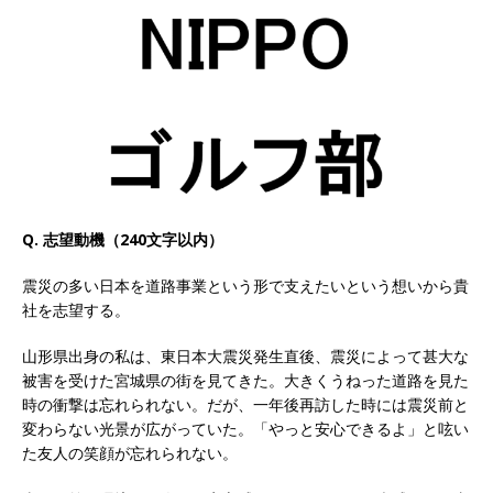
以上営業増益を達成 ｜ プライム上場 ｜ カプコン
体育会積極採用企業
[ 2026年5月15日 ]
【 28卒 ｜ 早期選考直結型の
インターン!! 】 M&A仲介業 ｜ 入社2年目の参考
年収1,631万円 ｜ 設立以降連続売上増 ｜ 土日祝
完全休み ｜ プライム上場 ｜ M&A総合研究所
Q. 志望動機（240文字以内）
体育会積極採用企業
震災の多い日本を道路事業という形で支えたいという想いから貴
[ 2026年5月15日 ]
【 28卒 ｜ インターンシップ
社を志望する。
参加者は書類選考・一次面接免除 】 M&A総研の
山形県出身の私は、東日本大震災発生直後、震災によって甚大な
グループ企業 ｜ 日本トップレベルの企業へ幅広
被害を受けた宮城県の街を見てきた。大きくうねった道路を見た
時の衝撃は忘れられない。だが、一年後再訪した時には震災前と
いコンサルを行う ｜ スタートアップの成長性×
変わらない光景が広がっていた。「やっと安心できるよ」と呟い
大手グループとしての安定性バツグン ｜ 年収
た友人の笑顔が忘れられない。
500万スタート ｜ 土日祝休み ｜ 東京勤務 ｜ ク