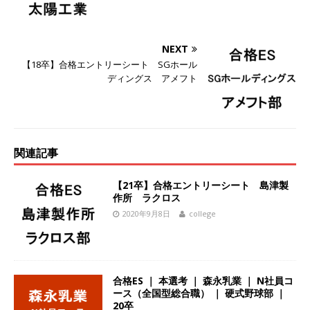
ーゴー
体育会積極採用企業
[ 2026年5月14日 ]
【 28卒 】 NTTドコモグルー
NEXT
プと電通グループの傘下 ｜ 初任給40万 ｜ 人よ
【18卒】合格エントリーシート SGホール
ディングス アメフト
り速く、高い成長を求める人には超魅力的な挑戦
環境!! ｜ 日本で初めてインターネット広告事業を
始めたパイオニア企業 ｜ CARTA HOLDINGS
関連記事
体育会積極採用企業
[ 2026年5月14日 ]
【 28卒 ｜ 体験型インターン
【21卒】合格エントリーシート 島津製
作所 ラクロス
シップ 】スタンダード上場 ｜ 業界No.1 企業医
2020年9月8日
college
療機関向け広告・人材営業 ｜ 未経験からコンサ
ル、マーケティング、ブランディングが経験でき
る ｜ 土日祝休み ｜ 年間休日124日 ｜ ギミック
合格ES ｜ 本選考 ｜ 森永乳業 ｜ N社員コ
ース（全国型総合職） ｜ 硬式野球部 ｜
体育会積極採用企業
20卒