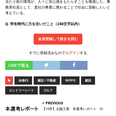
当たり前の環境が、人々に安心感をもたらすことを痛感した。事
オンツ・コンサルティング
体育会積極採用企
務系社員として、貴社の事業に携わることで社会に貢献したいと
考えている。
業
Q. 学生時代に力を注いだこと（240文字以内）
[ 2026年5月14日 ]
【 28卒 ｜ ES自動合格!! 】 文
理不問 ｜ 世界中のシェア約80％・国内シェア
会員登録して続きを読む
50％以上の製品保有!! ｜ 一眼レフ大手メーカー
全てと取引する国内トップシェアのマグネシウム
すでに登録済みなので
ログイン
する
部品製造メーカー ｜ 賞与前年度実績6.5ヵ月・平
LINEで送る
均6ヶ月以上 ｜ ミツワ電機工業
体育会積極採
用企業
合格ES
建設 / 不動産
NIPPO
建設
[ 2026年5月14日 ]
【 28卒 ｜ 書類選考自動合
エントリーシート
ゴルフ
格!! 】 需要が伸び続ける安定したリフォーム業界
PREVIOUS
の専門商社 ｜ 大手メーカーとも取引多数!! ｜ 30
【19卒】太陽工業 本選考レポート 01
歳までは個人の成績に関わらず昇給を約束 ｜ ソ