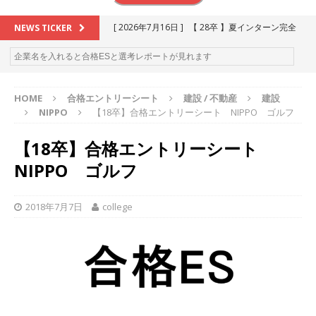
[ 2026年7月16日 ]
【 28卒 】夏インターン完全
NEWS TICKER
攻略セミナー ｜ 予約フォーム
お勧めイベン
ト
HOME
合格エントリーシート
建設 / 不動産
建設
[ 2026年6月13日 ]
≪ 27卒 ≫アスキヤリ個人相
NIPPO
【18卒】合格エントリーシート NIPPO ゴルフ
談｜予約フォーム
お勧めイベント
【18卒】合格エントリーシート
[ 2026年5月17日 ]
≪ 2027卒 ≫ 今すぐ受けられ
NIPPO ゴルフ
る優良企業一覧（26社）
体育会積極採用企業
[ 2026年5月16日 ]
【 2028卒 】 今すぐ受けられ
2018年7月7日
college
る優良企業一覧（18社）
体育会積極採用企業
[ 2026年5月15日 ]
【 28卒 ｜ カプコンが体育会
学生を求めアスキヤリ限定イベント開催!! 】 世界
230以上の国・地域で愛される日本屈指のゲーム
メーカー ｜ 9期連続の最高益・11期連続の10%