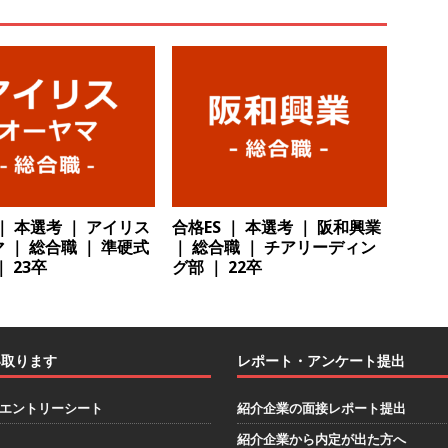
目で1,000万円越え目指せる!! ｜ データX
体育会積極採用企業
卒 ｜ 仕事の全容を知れるオープンカンパニー 】 大林グループ ｜ 全国規
ブコン ｜ 環境保全や脱炭素社会の実現にも貢献 ｜ 初任給28万+各
 オーク設備工業
体育会積極採用企業
卒 ｜ 建築プロセスの一部を体験できるイベント開催 】香川・大阪勤務
的な存在感を誇る総合建設会社（ゼネコン） ｜ 充実の福利厚生・資格
 ｜ 本選考 ｜ アイリス
合格ES ｜ 本選考 ｜ 阪和興業
｜ 年間休日123日 ｜ 創立以来74年間黒字経営 ｜ 合田工務店
体育
 ｜ 総合職 ｜ 準硬式
｜ 総合職 ｜ チアリーディン
 23卒
グ部 ｜ 22卒
卒 ｜ 愛知勤務・転勤なし 】 自動車生産に欠かせない部品を独自のノウ
で唯一一貫生産する鋼材加工メーカー ｜ 幅広くマルチに活躍する人
い取ります
レポート・アンケート提出
住宅手当有 ｜ スチールテック
体育会積極採用企業
卒 ｜ ES・適性検査自動合格で一次確約!! ≫説明会最終開催!｜ 整形外科・
エントリーシート
紹介企業の面接レポート提出
製薬メーカー ｜ 1人1人に合わせたキャリアを築ける可能性あり ｜
紹介企業から内定が出た方へ