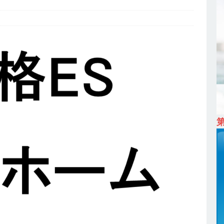
ム上場 ｜ カプコン
体育会積極採用企業
 ｜ 早期選考直結型のインターン!! 】 M&A仲介業 ｜ 入社2年目の参考
降連続売上増 ｜ 土日祝完全休み ｜ プライム上場 ｜ M&A総合研究所
卒 ｜ インターンシップ参加者は書類選考・一次面接免除 】 M&A総研の
プレベルの企業へ幅広いコンサルを行う ｜ スタートアップの成長性×大
ン ｜ 年収500万スタート ｜ 土日祝休み ｜ 東京勤務 ｜ クオン
育会積極採用企業
 ｜ ES自動合格!! 】 文理不問 ｜ 世界中のシェア約80％・国内シェア
 一眼レフ大手メーカー全てと取引する国内トップシェアのマグネシウム
年度実績6.5ヵ月・平均6ヶ月以上 ｜ ミツワ電機工業
体育会積極採
卒 】 NTTドコモグループと電通グループの傘下 ｜ 初任給40万 ｜ 人より