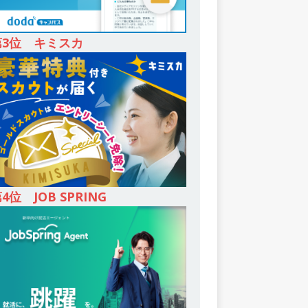
第3位 キミスカ
4位 JOB SPRING