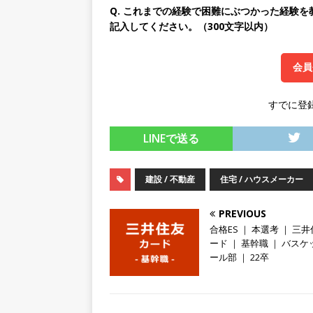
Q. これまでの経験で困難にぶつかった経験
[ 2026年5月14日 ]
【 28卒
記入してください。（300文字以内）
限定 ｜ 世界No.1の不動
販売までを担う ｜ 平均年収8
会員
豊エンタープライズ
体育
すでに登
[ 2026年5月14日 ]
【 28
LINEで送る
200％増収!! ｜ 様々な
としてクライアントの課題を
建設 / 不動産
住宅 / ハウスメーカー
採用企業
[ 2026年5月14日 ]
【 28
PREVIOUS
合格ES ｜ 本選考 ｜ 三
スを提供するベンチャー企業
ード ｜ 基幹職 ｜ バス
ール部 ｜ 22卒
として成長・収入アップが目
[ 2026年5月13日 ]
【 28
転勤なし ｜ 文系IT未経験で