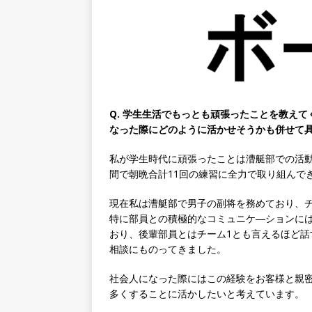
速く、高い成長を求める人に
めたパイオニア企業 ｜ CARTA
[ 2026年5月14日 ]
【 28
機関向け広告・人材営業 ｜
｜ 土日祝休み ｜ 年間休日1
Q. 学生生活でもっとも頑張ったことを教え
[ 2026年5月14日 ]
【 28
なった際にどのように活かせそうかも併せて具
知名度抜群の総合不動産会社 
私が学生時代に頑張ったことは漕艇部での活
収1,000万も目指せる ｜ 年
間で朝晩合計11回の練習に全力で取り組んで
[ 2026年5月14日 ]
【 28
現在私は漕艇部で男子の副将を務めており、
ビス機関 ｜ BtoBtoCの代
特に部員との積極的なコミュニケ―ションに
おり、後輩部員とはチーム1とも言えるほど
日以上 ｜ ジブラルタ生命
相談にものってきました。
[ 2026年5月14日 ]
【 28
社会人になった際にはこの経験をお客様と親
持つグローバルメーカー ｜ 年
多くすることに活かしたいと考えています。
｜ 新電元工業
体育会積極