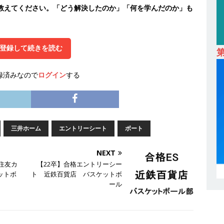
を教えてください。「どう解決したのか」「何を学んだのか」も
 ｜ 適性検査合否免除・面接確約!! ｜ 1dayインターンあり 】 東京勤務
産投資市場東京で投資住宅販売をリードする企業 ｜ 土地仕入れから物件
09万 ｜ 年間休日130日・土日祝完全休み ｜ スタンダード上場 ｜ 明
登録して続きを読む
会積極採用企業
録済みなので
ログイン
する
卒 ｜ オープンカンパニー｜東京勤務・転勤なし ｜ 文理不問 】 7期連続
業界の知識・スキルを身に付けることが可能 ｜ データ分析のエキスパート
解決 ｜ 土日祝完全休み ｜ データアナリティクスラボ
体育会積極
三井ホーム
エントリーシート
ボート
卒 ｜ 東京勤務・転勤なし 】 食品・生鮮業界に特化した人材紹介サービ
NEXT
井住友カ
【22卒】合格エントリーシー
 ｜ 設立から毎年黒字経営。売上は常に右肩上がり ｜ 未経験から営業
ケットボ
ト 近鉄百貨店 バスケットボ
ール
指せる環境 ｜ オイシル
体育会積極採用企業
卒 ｜ トップ企業内定の登竜門!! 満足度98％のインターン 】 東京勤務・
もOK ｜ 新卒の3年以内昇進率91％ ｜ IT社会の今まさに求められてい