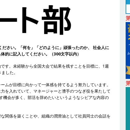
は超魅力的な挑戦環境!! ｜ 日本で初めてインターネット広告事業を始
 HOLDINGS
体育会積極採用企業
卒 ｜ 体験型インターンシップ 】スタンダード上場 ｜ 業界No.1 企業医療
 未経験からコンサル、マーケティング、ブランディングが経験できる
24日 ｜ ギミック
体育会積極採用企業
てください。「何を」「どのように」頑張ったのか、 社会人に
卒 ｜ 不動産・営業を知れる仕事体験開催 】大阪勤務・転勤なし ｜ 関西
体的に記入してください。（300文字以内）
｜ マンション販売戸数近畿圏第3位 ｜ 初任給30万+手当、1年目で年
動です。未経験から全国大会で結果を残すことを目標に、1週
間休日120～125日 ｜ エスリード
体育会積極採用企業
きました。
卒 ｜ 30分のオンライン業界研究・企業説明会 】 世界最大級の金融サー
第
チームが目標に向かって一体感を持てるよう努力しています。
理店営業 ｜ 20代で年収1,000万円目指せる ｜ 賞与年4回・年間休日120
は力を入れていて、マネージャーと漕手のつなぎ役を果たして
話す機会が多く、部活を辞めたいというようなシビアな内容の
体育会積極採用企業
卒｜営業職向けオープンカンパニー 】世界トップシェアの半導体技術を
密な関係を築くことや、組織の潤滑油として社員同士の会話を
間休日129日・土日祝完全休み ｜ 売上高1,138億円 ｜ プライム上場
採用企業