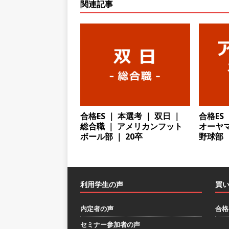
関連記事
るベンチャー企業 ｜ 新卒2年
[ 2026年5月13日 ]
【 28
模の重要施設の建設に携わるサ
手当 ｜ 年間休日125日 ｜
[ 2026年5月13日 ]
【 28
｜ 四国・関東エリアで圧倒
合格ES ｜ 本選考 ｜ 双日 ｜
合格ES
手当・資格取得支援制度あり 
総合職 ｜ アメリカンフット
オーヤマ
会積極採用企業
ボール部 ｜ 20卒
野球部 ｜
[ 2026年5月12日 ]
【 28
ハウで素材から生産まで国内
利用学生の声
買
財に成長することが可能 ｜ 
[ 2026年5月11日 ]
≪ 27
内定者の声
合格
疼痛領域から信頼の厚い老舗
セミナー参加者の声