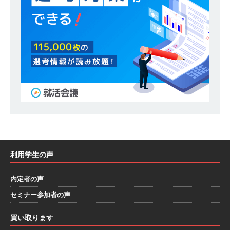
模の重要施設の建設に携わるサブコン ｜ 環境保
全や脱炭素社会の実現にも貢献 ｜ 初任給28万
+各手当 ｜ 年間休日125日 ｜ オーク設備工業
体育会積極採用企業
[ 2026年5月13日 ]
【 28卒 ｜ 建築プロセスの一
部を体験できるイベント開催 】香川・大阪勤務
｜ 四国・関東エリアで圧倒的な存在感を誇る総
合建設会社（ゼネコン） ｜ 充実の福利厚生・資
格手当・資格取得支援制度あり ｜ 年間休日123
利用学生の声
日 ｜ 創立以来74年間黒字経営 ｜ 合田工務店
内定者の声
体育会積極採用企業
セミナー参加者の声
[ 2026年5月12日 ]
【 28卒 ｜ 愛知勤務・転勤な
買い取ります
し 】 自動車生産に欠かせない部品を独自のノウ