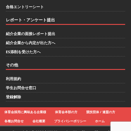
ハウで素材から生産まで国内で唯一一貫生産する
合格エントリーシート
鋼材加工メーカー ｜ 幅広くマルチに活躍する人
レポート・アンケート提出
財に成長することが可能 ｜ 住宅手当有 ｜ スチー
紹介企業の面接レポート提出
ルテック
体育会積極採用企業
紹介企業から内定が出た方へ
[ 2026年5月11日 ]
≪ 27卒 ｜ ES・適性検査自動
ES添削を受けた方へ
合格で一次確約!! ≫説明会最終開催!｜ 整形外
その他
科・疼痛領域から信頼の厚い老舗製薬メーカー
｜ 1人1人に合わせたキャリアを築ける可能性あ
利用規約
り ｜ 年間休日127日・完全週休2日制 ｜ 創業87
学生お問合せ窓口
年 ｜ 日本臓器製薬
体育会積極採用企業
登録解除
[ 2026年5月10日 ]
≪ 27卒 ≫ 大手医薬品や食品
体育会採用に興味ある企業様
体育会本部の方
競技団体 / 連盟の方
メーカー向けに世界から輸入した生薬・漢方原材
各種お問合せ
会社概要
プライバシーポリシー
ホーム
料を提供する老舗メーカー ｜ 業界トップクラス