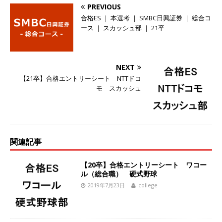
PREVIOUS
ーゴー
体育会積極採用企業
合格ES ｜ 本選考 ｜ SMBC日興証券 ｜ 総合コ
[ 2026年5月14日 ]
【 28卒 】 NTTドコモグルー
ース ｜ スカッシュ部 ｜ 21卒
プと電通グループの傘下 ｜ 初任給40万 ｜ 人よ
り速く、高い成長を求める人には超魅力的な挑戦
NEXT
環境!! ｜ 日本で初めてインターネット広告事業を
【21卒】合格エントリーシート NTTドコ
モ スカッシュ
始めたパイオニア企業 ｜ CARTA HOLDINGS
体育会積極採用企業
[ 2026年5月14日 ]
【 28卒 ｜ 体験型インターン
関連記事
シップ 】スタンダード上場 ｜ 業界No.1 企業医
療機関向け広告・人材営業 ｜ 未経験からコンサ
【20卒】合格エントリーシート ワコー
ル（総合職） 硬式野球
ル、マーケティング、ブランディングが経験でき
2019年7月23日
college
る ｜ 土日祝休み ｜ 年間休日124日 ｜ ギミック
体育会積極採用企業