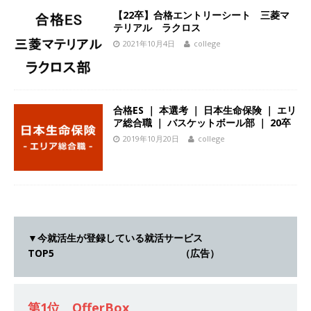
[ 2026年5月14日 ]
【 28卒 ｜ 不動産・営業を知
【22卒】合格エントリーシート 三菱マ
テリアル ラクロス
れる仕事体験開催 】大阪勤務・転勤なし ｜ 関西
2021年10月4日
college
知名度抜群の総合不動産会社 ｜ マンション販売
戸数近畿圏第3位 ｜ 初任給30万+手当、1年目で
年収1,000万も目指せる ｜ 年間休日120～125日
合格ES ｜ 本選考 ｜ 日本生命保険 ｜ エリ
ア総合職 ｜ バスケットボール部 ｜ 20卒
｜ エスリード
体育会積極採用企業
2019年10月20日
college
[ 2026年5月14日 ]
【 28卒 ｜ 30分のオンライン
業界研究・企業説明会 】 世界最大級の金融サー
ビス機関 ｜ BtoBtoCの代理店営業 ｜ 20代で年
収1,000万円目指せる ｜ 賞与年4回・年間休日
▼今就活生が登録している就活サービス
120日以上 ｜ ジブラルタ生命
体育会積極採用
TOP5 （広告）
企業
[ 2026年5月14日 ]
【 28卒｜営業職向けオープ
第1位 OfferBox