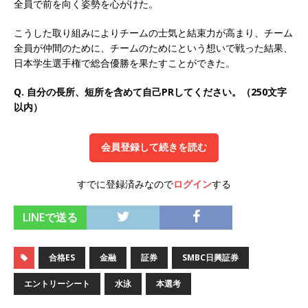
全員で前を向く姿勢を心がけた。
オンツ・コンサルティング
体育会積極採用企
こうした取り組みによりチームの士気と結束力が高まり、チーム
業
全員が仲間のために、チームのためにという想いで戦った結果、
日本学生選手権で総合優勝を果たすことができた。
[ 2026年5月14日 ]
【 28卒 ｜ ES自動合格!! 】 文
理不問 ｜ 世界中のシェア約80％・国内シェア
Q. 自分の長所、短所を含めて自己PRしてください。（250文字
以内）
50％以上の製品保有!! ｜ 一眼レフ大手メーカー
全てと取引する国内トップシェアのマグネシウム
会員登録して続きを読む
部品製造メーカー ｜ 賞与前年度実績6.5ヵ月・平
均6ヶ月以上 ｜ ミツワ電機工業
体育会積極採
すでに登録済みなので
ログイン
する
用企業
LINEで送る
[ 2026年5月14日 ]
【 28卒 ｜ 書類選考自動合
格!! 】 需要が伸び続ける安定したリフォーム業界
合格ES
金融
証券
SMBC日興証券
の専門商社 ｜ 大手メーカーとも取引多数!! ｜ 30
エントリーシート
水泳
本選考
歳までは個人の成績に関わらず昇給を約束 ｜ ソ