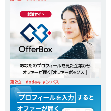
ンカンパニー 】世界トップシェアの半導体技術
を持つグローバルメーカー ｜ 年間休日129日・
土日祝完全休み ｜ 売上高1,138億円 ｜ プライム
上場 ｜ 新電元工業
体育会積極採用企業
[ 2026年5月14日 ]
【 28卒 ｜ 適性検査合否免
除・面接確約!! ｜ 1dayインターンあり 】 東京勤
務限定 ｜ 世界No.1の不動産投資市場東京で投資
住宅販売をリードする企業 ｜ 土地仕入れから物
件販売までを担う ｜ 平均年収809万 ｜ 年間休日
130日・土日祝完全休み ｜ スタンダード上場 ｜
第2位 dodaキャンパス
明豊エンタープライズ
体育会積極採用企業
[ 2026年5月14日 ]
【 28卒 ｜ 適性検査合否免
除・面接確約!! ｜ 1dayインターンあり 】東京勤