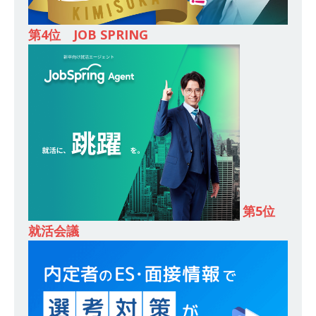
し 】 食品・生鮮業界に特化した人材紹介サービ
第4位 JOB SPRING
スを提供するベンチャー企業 ｜ 設立から毎年黒
字経営。売上は常に右肩上がり ｜ 未経験から営
業として成長・収入アップが目指せる環境 ｜ オ
イシル
体育会積極採用企業
[ 2026年5月13日 ]
【 28卒 ｜ トップ企業内定の
登竜門!! 満足度98％のインターン 】 東京勤務・
転勤なし ｜ 文系IT未経験でもOK ｜ 新卒の3年以
第5位
内昇進率91％ ｜ IT社会の今まさに求められてい
就活会議
るベンチャー企業 ｜ 新卒2年目で1,000万円越え
目指せる!! ｜ データX
体育会積極採用企業
[ 2026年5月13日 ]
【 28卒 ｜ 仕事の全容を知れ
るオープンカンパニー 】 大林グループ ｜ 全国規