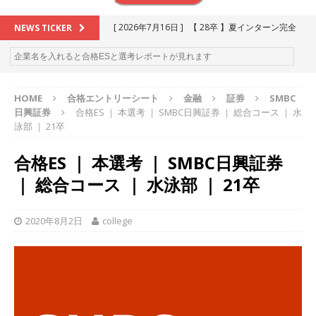
[ 2026年7月16日 ]
【 28卒 】夏インターン完全
NEWS TICKER
攻略セミナー ｜ 予約フォーム
お勧めイベン
ト
HOME
合格エントリーシート
金融
証券
SMBC
[ 2026年6月13日 ]
≪ 27卒 ≫アスキヤリ個人相
日興証券
合格ES ｜ 本選考 ｜ SMBC日興証券 ｜ 総合コース ｜ 水
談｜予約フォーム
お勧めイベント
泳部 ｜ 21卒
[ 2026年5月17日 ]
≪ 2027卒 ≫ 今すぐ受けられ
合格ES ｜ 本選考 ｜ SMBC日興証券
る優良企業一覧（26社）
体育会積極採用企業
｜ 総合コース ｜ 水泳部 ｜ 21卒
[ 2026年5月16日 ]
【 2028卒 】 今すぐ受けられ
る優良企業一覧（18社）
体育会積極採用企業
2020年8月2日
college
[ 2026年5月15日 ]
【 28卒 ｜ カプコンが体育会
学生を求めアスキヤリ限定イベント開催!! 】 世界
230以上の国・地域で愛される日本屈指のゲーム
メーカー ｜ 9期連続の最高益・11期連続の10%