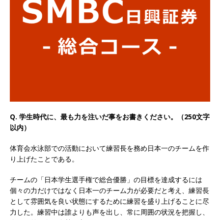
以上営業増益を達成 ｜ プライム上場 ｜ カプコン
体育会積極採用企業
[ 2026年5月15日 ]
【 28卒 ｜ 早期選考直結型の
インターン!! 】 M&A仲介業 ｜ 入社2年目の参考
年収1,631万円 ｜ 設立以降連続売上増 ｜ 土日祝
完全休み ｜ プライム上場 ｜ M&A総合研究所
体育会積極採用企業
Q. 学生時代に、最も力を注いだ事をお書きください。（250文字
以内）
[ 2026年5月15日 ]
【 28卒 ｜ インターンシップ
体育会水泳部での活動において練習長を務め日本一のチームを作
参加者は書類選考・一次面接免除 】 M&A総研の
り上げたことである。
グループ企業 ｜ 日本トップレベルの企業へ幅広
チームの「日本学生選手権で総合優勝」の目標を達成するには
いコンサルを行う ｜ スタートアップの成長性×
個々の力だけではなく日本一のチーム力が必要だと考え、練習長
大手グループとしての安定性バツグン ｜ 年収
として雰囲気を良い状態にするために練習を盛り上げることに尽
力した。練習中は誰よりも声を出し、常に周囲の状況を把握し、
500万スタート ｜ 土日祝休み ｜ 東京勤務 ｜ ク