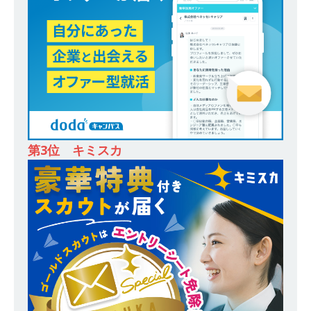
務・転勤なし ｜ 投資用住宅販売をリードする企
業が手がける賃貸アパート・マンションの管理を
行う ｜ 年間休日125日以上 ｜ 不動産業ではレア
な私服出社OK ｜ 土日祝完全休み ｜ スタンダー
ド上場 明豊エンタープライズグループ ｜ 明豊プ
ロパティーズ
体育会積極採用企業
[ 2026年5月14日 ]
【 28卒 ｜ オープンカンパニ
第3位 キミスカ
ー｜東京勤務・転勤なし ｜ 文理不問 】 7期連続
200％増収!! ｜ 様々な業界の知識・スキルを身に
付けることが可能 ｜ データ分析のエキスパート
としてクライアントの課題を解決 ｜ 土日祝完全
休み ｜ データアナリティクスラボ
体育会積
極採用企業
[ 2026年5月14日 ]
【 28卒 ｜ 東京勤務・転勤な