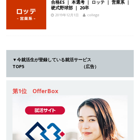
合格ES ｜ 本選考 ｜ ロッテ ｜ 営業系 ｜
[ 2026年5月14日 ]
【 28卒 ｜ 不動産・営業を知
硬式野球部 ｜ 20卒
2019年12月1日
college
れる仕事体験開催 】大阪勤務・転勤なし ｜ 関西
知名度抜群の総合不動産会社 ｜ マンション販売
戸数近畿圏第3位 ｜ 初任給30万+手当、1年目で
年収1,000万も目指せる ｜ 年間休日120～125日
｜ エスリード
体育会積極採用企業
▼今就活生が登録している就活サービス
TOP5 （広告）
[ 2026年5月14日 ]
【 28卒 ｜ 30分のオンライン
業界研究・企業説明会 】 世界最大級の金融サー
ビス機関 ｜ BtoBtoCの代理店営業 ｜ 20代で年
第1位 OfferBox
収1,000万円目指せる ｜ 賞与年4回・年間休日
120日以上 ｜ ジブラルタ生命
体育会積極採用
企業
[ 2026年5月14日 ]
【 28卒｜営業職向けオープ