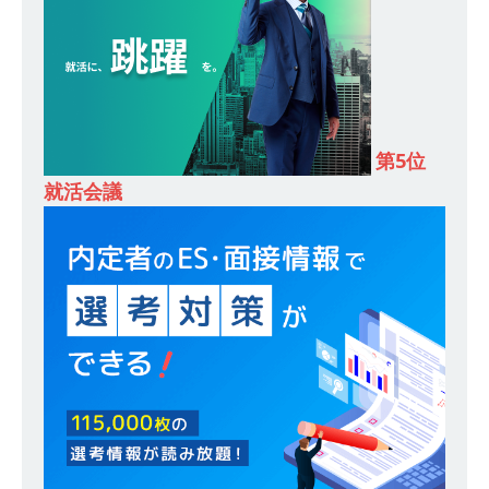
し 】 食品・生鮮業界に特化した人材紹介サービ
スを提供するベンチャー企業 ｜ 設立から毎年黒
字経営。売上は常に右肩上がり ｜ 未経験から営
業として成長・収入アップが目指せる環境 ｜ オ
第5位
イシル
体育会積極採用企業
就活会議
[ 2026年5月13日 ]
【 28卒 ｜ トップ企業内定の
登竜門!! 満足度98％のインターン 】 東京勤務・
転勤なし ｜ 文系IT未経験でもOK ｜ 新卒の3年以
内昇進率91％ ｜ IT社会の今まさに求められてい
るベンチャー企業 ｜ 新卒2年目で1,000万円越え
目指せる!! ｜ データX
体育会積極採用企業
[ 2026年5月13日 ]
【 28卒 ｜ 仕事の全容を知れ
るオープンカンパニー 】 大林グループ ｜ 全国規