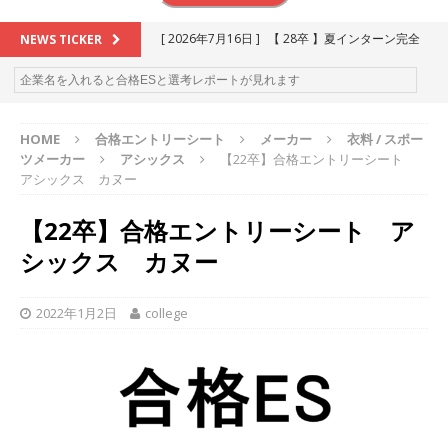
[ 2026年7月16日 ]
【 28卒 】夏インターン完全
NEWS TICKER
攻略セミナー ｜ 予約フォーム
お勧めイベン
ト
HOME
合格エントリーシート
メーカー
衣料 / スポー
[ 2026年6月13日 ]
≪ 27卒 ≫アスキヤリ個人相
ツメーカー
アシックス
【22卒】合格エントリーシート
談｜予約フォーム
お勧めイベント
アシックス カヌー
[ 2026年5月17日 ]
≪ 2027卒 ≫ 今すぐ受けられ
【22卒】合格エントリーシート ア
る優良企業一覧（26社）
体育会積極採用企業
シックス カヌー
[ 2026年5月16日 ]
【 2028卒 】 今すぐ受けられ
る優良企業一覧（18社）
体育会積極採用企業
2022年1月2日
college
[ 2026年5月15日 ]
【 28卒 ｜ カプコンが体育会
学生を求めアスキヤリ限定イベント開催!! 】 世界
230以上の国・地域で愛される日本屈指のゲーム
メーカー ｜ 9期連続の最高益・11期連続の10%