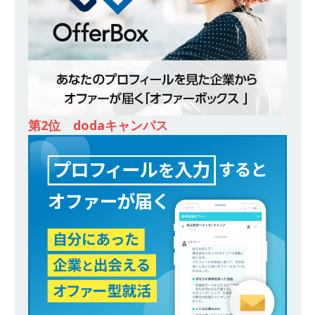
ンカンパニー 】世界トップシェアの半導体技術
を持つグローバルメーカー ｜ 年間休日129日・
土日祝完全休み ｜ 売上高1,138億円 ｜ プライム
上場 ｜ 新電元工業
体育会積極採用企業
[ 2026年5月14日 ]
【 28卒 ｜ 適性検査合否免
第2位 dodaキャンパス
除・面接確約!! ｜ 1dayインターンあり 】 東京勤
務限定 ｜ 世界No.1の不動産投資市場東京で投資
住宅販売をリードする企業 ｜ 土地仕入れから物
件販売までを担う ｜ 平均年収809万 ｜ 年間休日
130日・土日祝完全休み ｜ スタンダード上場 ｜
明豊エンタープライズ
体育会積極採用企業
[ 2026年5月14日 ]
【 28卒 ｜ 適性検査合否免
除・面接確約!! ｜ 1dayインターンあり 】東京勤