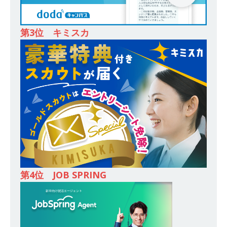
務・転勤なし ｜ 投資用住宅販売をリードする企
業が手がける賃貸アパート・マンションの管理を
第3位 キミスカ
行う ｜ 年間休日125日以上 ｜ 不動産業ではレア
な私服出社OK ｜ 土日祝完全休み ｜ スタンダー
ド上場 明豊エンタープライズグループ ｜ 明豊プ
ロパティーズ
体育会積極採用企業
[ 2026年5月14日 ]
【 28卒 ｜ オープンカンパニ
ー｜東京勤務・転勤なし ｜ 文理不問 】 7期連続
200％増収!! ｜ 様々な業界の知識・スキルを身に
付けることが可能 ｜ データ分析のエキスパート
第4位 JOB SPRING
としてクライアントの課題を解決 ｜ 土日祝完全
休み ｜ データアナリティクスラボ
体育会積
極採用企業
[ 2026年5月14日 ]
【 28卒 ｜ 東京勤務・転勤な