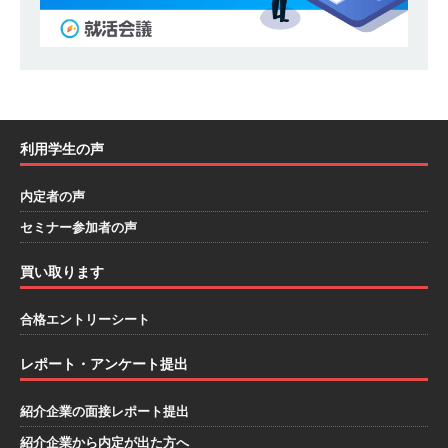
模の重要施設の建設に携わるサブコン ｜ 環境保
全や脱炭素社会の実現にも貢献 ｜ 初任給28万
+各手当 ｜ 年間休日125日 ｜ オーク設備工業
体育会積極採用企業
利用学生の声
[ 2026年5月13日 ]
【 28卒 ｜ 建築プロセスの一
部を体験できるイベント開催 】香川・大阪勤務
内定者の声
セミナー参加者の声
｜ 四国・関東エリアで圧倒的な存在感を誇る総
合建設会社（ゼネコン） ｜ 充実の福利厚生・資
買い取ります
格手当・資格取得支援制度あり ｜ 年間休日123
合格エントリーシート
日 ｜ 創立以来74年間黒字経営 ｜ 合田工務店
レポート・アンケート提出
体育会積極採用企業
[ 2026年5月12日 ]
【 28卒 ｜ 愛知勤務・転勤な
紹介企業の面接レポート提出
し 】 自動車生産に欠かせない部品を独自のノウ
紹介企業から内定が出た方へ