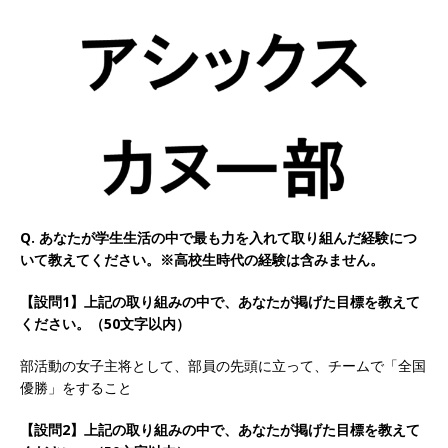
以上営業増益を達成 ｜ プライム上場 ｜ カプコン
体育会積極採用企業
[ 2026年5月15日 ]
【 28卒 ｜ 早期選考直結型の
インターン!! 】 M&A仲介業 ｜ 入社2年目の参考
年収1,631万円 ｜ 設立以降連続売上増 ｜ 土日祝
完全休み ｜ プライム上場 ｜ M&A総合研究所
体育会積極採用企業
Q. あなたが学生生活の中で最も力を入れて取り組んだ経験につ
いて教えてください。※高校生時代の経験は含みません。
[ 2026年5月15日 ]
【 28卒 ｜ インターンシップ
【設問1】上記の取り組みの中で、あなたが掲げた目標を教えて
参加者は書類選考・一次面接免除 】 M&A総研の
ください。（50文字以内）
グループ企業 ｜ 日本トップレベルの企業へ幅広
部活動の女子主将として、部員の先頭に立って、チームで「全国
いコンサルを行う ｜ スタートアップの成長性×
優勝」をすること
大手グループとしての安定性バツグン ｜ 年収
【設問2】上記の取り組みの中で、あなたが掲げた目標を教えて
500万スタート ｜ 土日祝休み ｜ 東京勤務 ｜ ク