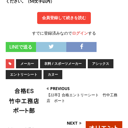
ください。（50文字以内）
オンツ・コンサルティング
体育会積極採用企
業
会員登録して続きを読む
[ 2026年5月14日 ]
【 28卒 ｜ ES自動合格!! 】 文
すでに登録済みなので
ログイン
する
理不問 ｜ 世界中のシェア約80％・国内シェア
LINEで送る
50％以上の製品保有!! ｜ 一眼レフ大手メーカー
全てと取引する国内トップシェアのマグネシウム
メーカー
衣料 / スポーツメーカー
アシックス
部品製造メーカー ｜ 賞与前年度実績6.5ヵ月・平
エントリーシート
カヌー
均6ヶ月以上 ｜ ミツワ電機工業
体育会積極採
用企業
PREVIOUS
【22卒】合格エントリーシート 竹中工務
[ 2026年5月14日 ]
【 28卒 ｜ 書類選考自動合
店 ボート
格!! 】 需要が伸び続ける安定したリフォーム業界
の専門商社 ｜ 大手メーカーとも取引多数!! ｜ 30
NEXT
歳までは個人の成績に関わらず昇給を約束 ｜ ソ