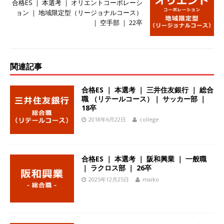
合格ES ｜ 本選考 ｜ オリエントコーポレーシ
ーゴー
体育会積極採用企業
ョン ｜ 地域限定型（リージョナルコース）
｜ 空手部 ｜ 22卒
[ 2026年5月14日 ]
【 28卒 】 NTTドコモグルー
プと電通グループの傘下 ｜ 初任給40万 ｜ 人よ
り速く、高い成長を求める人には超魅力的な挑戦
関連記事
環境!! ｜ 日本で初めてインターネット広告事業を
合格ES ｜ 本選考 ｜ 三井住友銀行 ｜ 総合
始めたパイオニア企業 ｜ CARTA HOLDINGS
職 （リテールコース）｜ サッカー部 ｜
18卒
体育会積極採用企業
2018年6月22日
college
[ 2026年5月14日 ]
【 28卒 ｜ 体験型インターン
シップ 】スタンダード上場 ｜ 業界No.1 企業医
合格ES ｜ 本選考 ｜ 阪和興業 ｜ 一般職
療機関向け広告・人材営業 ｜ 未経験からコンサ
｜ ラクロス部 ｜ 26卒
2025年12月25日
maiko
ル、マーケティング、ブランディングが経験でき
る ｜ 土日祝休み ｜ 年間休日124日 ｜ ギミック
体育会積極採用企業