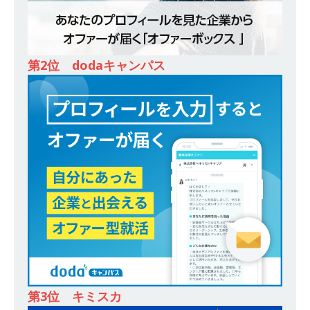
ンカンパニー 】世界トップシェアの半導体技術
を持つグローバルメーカー ｜ 年間休日129日・
土日祝完全休み ｜ 売上高1,138億円 ｜ プライム
第2位 dodaキャンパス
上場 ｜ 新電元工業
体育会積極採用企業
[ 2026年5月14日 ]
【 28卒 ｜ 適性検査合否免
除・面接確約!! ｜ 1dayインターンあり 】 東京勤
務限定 ｜ 世界No.1の不動産投資市場東京で投資
住宅販売をリードする企業 ｜ 土地仕入れから物
件販売までを担う ｜ 平均年収809万 ｜ 年間休日
130日・土日祝完全休み ｜ スタンダード上場 ｜
明豊エンタープライズ
体育会積極採用企業
[ 2026年5月14日 ]
【 28卒 ｜ 適性検査合否免
除・面接確約!! ｜ 1dayインターンあり 】東京勤
第3位 キミスカ