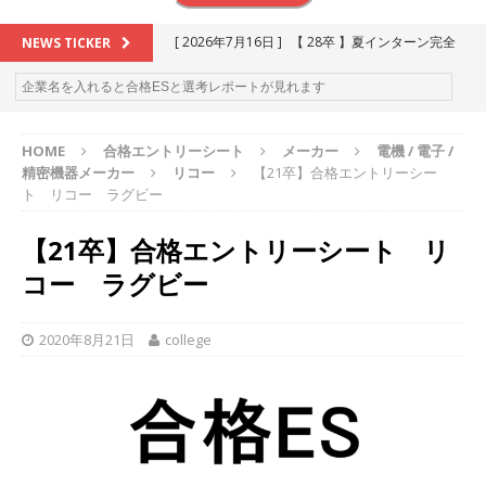
[ 2026年7月16日 ]
【 28卒 】夏インターン完全
NEWS TICKER
攻略セミナー ｜ 予約フォーム
お勧めイベン
ト
HOME
合格エントリーシート
メーカー
電機 / 電子 /
[ 2026年6月13日 ]
≪ 27卒 ≫アスキヤリ個人相
精密機器メーカー
リコー
【21卒】合格エントリーシー
談｜予約フォーム
お勧めイベント
ト リコー ラグビー
[ 2026年5月17日 ]
≪ 2027卒 ≫ 今すぐ受けられ
【21卒】合格エントリーシート リ
る優良企業一覧（26社）
体育会積極採用企業
コー ラグビー
[ 2026年5月16日 ]
【 2028卒 】 今すぐ受けられ
る優良企業一覧（18社）
体育会積極採用企業
2020年8月21日
college
[ 2026年5月15日 ]
【 28卒 ｜ カプコンが体育会
学生を求めアスキヤリ限定イベント開催!! 】 世界
230以上の国・地域で愛される日本屈指のゲーム
メーカー ｜ 9期連続の最高益・11期連続の10%