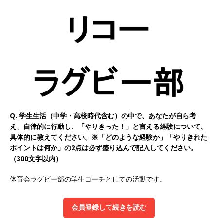
以上営業増益を達成 ｜ プライム上場 ｜ カプコン
体育会積極採用企業
[ 2026年5月15日 ]
【 28卒 ｜ 早期選考直結型の
インターン!! 】 M&A仲介業 ｜ 入社2年目の参考
年収1,631万円 ｜ 設立以降連続売上増 ｜ 土日祝
完全休み ｜ プライム上場 ｜ M&A総合研究所
体育会積極採用企業
Q. 学生生活（中学・高校時代含む）の中で、あなたが自ら考
え、自律的に行動し、「やりきった！」と言える経験について、
[ 2026年5月15日 ]
【 28卒 ｜ インターンシップ
具体的に教えてください。※「どのような経験か」「やりきれた
ポイントは何か」の2点は必ず盛り込んで記入してください。
参加者は書類選考・一次面接免除 】 M&A総研の
（300文字以内）
グループ企業 ｜ 日本トップレベルの企業へ幅広
体育会ラグビー部の学生コーチとしての活動です。
いコンサルを行う ｜ スタートアップの成長性×
大手グループとしての安定性バツグン ｜ 年収
会員登録して続きを読む
500万スタート ｜ 土日祝休み ｜ 東京勤務 ｜ ク