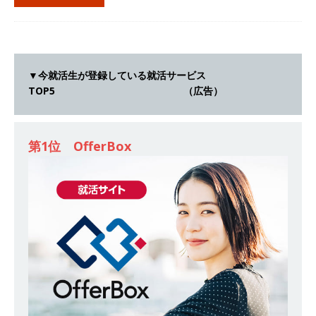
[ 2026年5月14日 ]
【 28卒 ｜ 不動産・営業を知
れる仕事体験開催 】大阪勤務・転勤なし ｜ 関西
知名度抜群の総合不動産会社 ｜ マンション販売
▼今就活生が登録している就活サービス
戸数近畿圏第3位 ｜ 初任給30万+手当、1年目で
TOP5 （広告）
年収1,000万も目指せる ｜ 年間休日120～125日
｜ エスリード
体育会積極採用企業
第1位 OfferBox
[ 2026年5月14日 ]
【 28卒 ｜ 30分のオンライン
業界研究・企業説明会 】 世界最大級の金融サー
ビス機関 ｜ BtoBtoCの代理店営業 ｜ 20代で年
収1,000万円目指せる ｜ 賞与年4回・年間休日
120日以上 ｜ ジブラルタ生命
体育会積極採用
企業
[ 2026年5月14日 ]
【 28卒｜営業職向けオープ