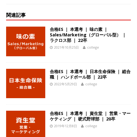
ーゴー
体育会積極採用企業
関連記事
[ 2026年5月14日 ]
【 28卒 】 NTTドコモグルー
プと電通グループの傘下 ｜ 初任給40万 ｜ 人よ
合格ES ｜ 本選考 ｜ 味の素 ｜
Sales/Marketing（グローバル型） ｜
り速く、高い成長を求める人には超魅力的な挑戦
ラクロス部 ｜ 22卒
2021年10月25日
college
環境!! ｜ 日本で初めてインターネット広告事業を
始めたパイオニア企業 ｜ CARTA HOLDINGS
体育会積極採用企業
合格ES ｜ 本選考 ｜ 日本生命保険 ｜ 総合
職 ｜ ハンドボール部 ｜ 22卒
[ 2026年5月14日 ]
【 28卒 ｜ 体験型インターン
2022年5月29日
college
シップ 】スタンダード上場 ｜ 業界No.1 企業医
療機関向け広告・人材営業 ｜ 未経験からコンサ
ル、マーケティング、ブランディングが経験でき
合格ES ｜ 本選考 ｜ 資生堂 ｜ 営業・マー
ケティング ｜ 硬式野球部 ｜ 20卒
る ｜ 土日祝休み ｜ 年間休日124日 ｜ ギミック
2019年12月8日
college
体育会積極採用企業