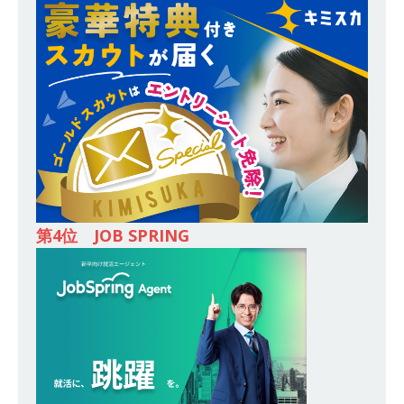
務・転勤なし ｜ 投資用住宅販売をリードする企
業が手がける賃貸アパート・マンションの管理を
行う ｜ 年間休日125日以上 ｜ 不動産業ではレア
な私服出社OK ｜ 土日祝完全休み ｜ スタンダー
ド上場 明豊エンタープライズグループ ｜ 明豊プ
ロパティーズ
体育会積極採用企業
[ 2026年5月14日 ]
【 28卒 ｜ オープンカンパニ
ー｜東京勤務・転勤なし ｜ 文理不問 】 7期連続
第4位 JOB SPRING
200％増収!! ｜ 様々な業界の知識・スキルを身に
付けることが可能 ｜ データ分析のエキスパート
としてクライアントの課題を解決 ｜ 土日祝完全
休み ｜ データアナリティクスラボ
体育会積
極採用企業
[ 2026年5月14日 ]
【 28卒 ｜ 東京勤務・転勤な