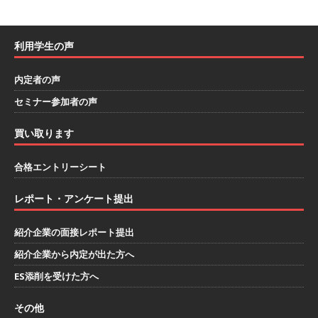
模の重要施設の建設に携わるサブコン ｜ 環境保
全や脱炭素社会の実現にも貢献 ｜ 初任給28万
利用学生の声
+各手当 ｜ 年間休日125日 ｜ オーク設備工業
内定者の声
体育会積極採用企業
セミナー参加者の声
[ 2026年5月13日 ]
【 28卒 ｜ 建築プロセスの一
買い取ります
部を体験できるイベント開催 】香川・大阪勤務
｜ 四国・関東エリアで圧倒的な存在感を誇る総
合格エントリーシート
合建設会社（ゼネコン） ｜ 充実の福利厚生・資
レポート・アンケート提出
格手当・資格取得支援制度あり ｜ 年間休日123
紹介企業の面接レポート提出
日 ｜ 創立以来74年間黒字経営 ｜ 合田工務店
紹介企業から内定が出た方へ
体育会積極採用企業
ES添削を受けた方へ
[ 2026年5月12日 ]
【 28卒 ｜ 愛知勤務・転勤な
し 】 自動車生産に欠かせない部品を独自のノウ
その他