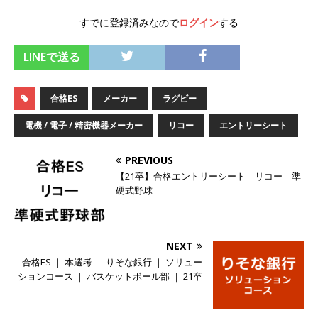
オンツ・コンサルティング
体育会積極採用企
すでに登録済みなので
ログイン
する
業
LINEで送る
[ 2026年5月14日 ]
【 28卒 ｜ ES自動合格!! 】 文
理不問 ｜ 世界中のシェア約80％・国内シェア
合格ES
メーカー
ラグビー
50％以上の製品保有!! ｜ 一眼レフ大手メーカー
電機 / 電子 / 精密機器メーカー
リコー
エントリーシート
全てと取引する国内トップシェアのマグネシウム
PREVIOUS
部品製造メーカー ｜ 賞与前年度実績6.5ヵ月・平
【21卒】合格エントリーシート リコー 準
均6ヶ月以上 ｜ ミツワ電機工業
体育会積極採
硬式野球
用企業
[ 2026年5月14日 ]
【 28卒 ｜ 書類選考自動合
NEXT
格!! 】 需要が伸び続ける安定したリフォーム業界
合格ES ｜ 本選考 ｜ りそな銀行 ｜ ソリュー
ションコース ｜ バスケットボール部 ｜ 21卒
の専門商社 ｜ 大手メーカーとも取引多数!! ｜ 30
歳までは個人の成績に関わらず昇給を約束 ｜ ソ