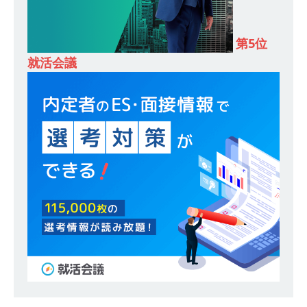
し 】 食品・生鮮業界に特化した人材紹介サービ
第5位
スを提供するベンチャー企業 ｜ 設立から毎年黒
就活会議
字経営。売上は常に右肩上がり ｜ 未経験から営
業として成長・収入アップが目指せる環境 ｜ オ
イシル
体育会積極採用企業
[ 2026年5月13日 ]
【 28卒 ｜ トップ企業内定の
登竜門!! 満足度98％のインターン 】 東京勤務・
転勤なし ｜ 文系IT未経験でもOK ｜ 新卒の3年以
内昇進率91％ ｜ IT社会の今まさに求められてい
るベンチャー企業 ｜ 新卒2年目で1,000万円越え
目指せる!! ｜ データX
体育会積極採用企業
[ 2026年5月13日 ]
【 28卒 ｜ 仕事の全容を知れ
るオープンカンパニー 】 大林グループ ｜ 全国規