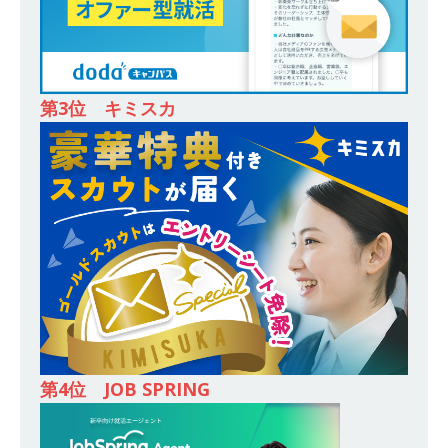
ロパティーズ
体育会積極採用企業
[ 2026年5月14日 ]
【 28卒 ｜ オープンカンパニ
ー｜東京勤務・転勤なし ｜ 文理不問 】 7期連続
200％増収!! ｜ 様々な業界の知識・スキルを身に
第3位 キミスカ
付けることが可能 ｜ データ分析のエキスパート
としてクライアントの課題を解決 ｜ 土日祝完全
休み ｜ データアナリティクスラボ
体育会積
極採用企業
[ 2026年5月14日 ]
【 28卒 ｜ 東京勤務・転勤な
し 】 食品・生鮮業界に特化した人材紹介サービ
スを提供するベンチャー企業 ｜ 設立から毎年黒
字経営。売上は常に右肩上がり ｜ 未経験から営
第4位 JOB SPRING
業として成長・収入アップが目指せる環境 ｜ オ
イシル
体育会積極採用企業