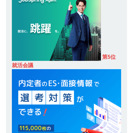
[ 2026年5月13日 ]
【 28卒 ｜ トップ企業内定の
登竜門!! 満足度98％のインターン 】 東京勤務・
転勤なし ｜ 文系IT未経験でもOK ｜ 新卒の3年以
内昇進率91％ ｜ IT社会の今まさに求められてい
るベンチャー企業 ｜ 新卒2年目で1,000万円越え
第5位
目指せる!! ｜ データX
体育会積極採用企業
就活会議
[ 2026年5月13日 ]
【 28卒 ｜ 仕事の全容を知れ
るオープンカンパニー 】 大林グループ ｜ 全国規
模の重要施設の建設に携わるサブコン ｜ 環境保
全や脱炭素社会の実現にも貢献 ｜ 初任給28万
+各手当 ｜ 年間休日125日 ｜ オーク設備工業
体育会積極採用企業
[ 2026年5月13日 ]
【 28卒 ｜ 建築プロセスの一