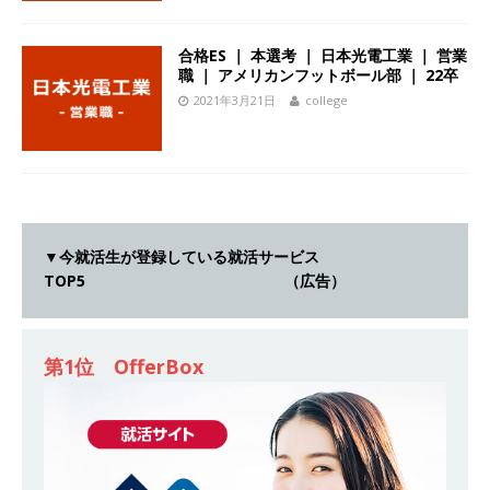
｜ エスリード
体育会積極採用企業
[ 2026年5月14日 ]
【 28卒 ｜ 30分のオンライン
合格ES ｜ 本選考 ｜ 日本光電工業 ｜ 営業
職 ｜ アメリカンフットボール部 ｜ 22卒
業界研究・企業説明会 】 世界最大級の金融サー
2021年3月21日
college
ビス機関 ｜ BtoBtoCの代理店営業 ｜ 20代で年
収1,000万円目指せる ｜ 賞与年4回・年間休日
120日以上 ｜ ジブラルタ生命
体育会積極採用
企業
▼今就活生が登録している就活サービス
[ 2026年5月14日 ]
【 28卒｜営業職向けオープ
TOP5 （広告）
ンカンパニー 】世界トップシェアの半導体技術
を持つグローバルメーカー ｜ 年間休日129日・
第1位 OfferBox
土日祝完全休み ｜ 売上高1,138億円 ｜ プライム
上場 ｜ 新電元工業
体育会積極採用企業
[ 2026年5月14日 ]
【 28卒 ｜ 適性検査合否免