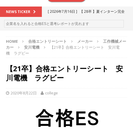
[ 2026年7月16日 ]
【 28卒 】夏インターン完全
NEWS TICKER
攻略セミナー ｜ 予約フォーム
お勧めイベン
ト
HOME
合格エントリーシート
メーカー
工作機械メー
[ 2026年6月13日 ]
≪ 27卒 ≫アスキヤリ個人相
カー
安川電機
【21卒】合格エントリーシート 安川電
談｜予約フォーム
お勧めイベント
機 ラグビー
[ 2026年5月17日 ]
≪ 2027卒 ≫ 今すぐ受けられ
【21卒】合格エントリーシート 安
る優良企業一覧（26社）
体育会積極採用企業
川電機 ラグビー
[ 2026年5月16日 ]
【 2028卒 】 今すぐ受けられ
る優良企業一覧（17社）
体育会積極採用企業
2020年8月22日
college
[ 2026年5月15日 ]
【 28卒 ｜ カプコンが体育会
学生を求めアスキヤリ限定イベント開催!! 】 世界
230以上の国・地域で愛される日本屈指のゲーム
メーカー ｜ 9期連続の最高益・11期連続の10%