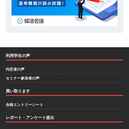
部を体験できるイベント開催 】香川・大阪勤務
｜ 四国・関東エリアで圧倒的な存在感を誇る総
合建設会社（ゼネコン） ｜ 充実の福利厚生・資
格手当・資格取得支援制度あり ｜ 年間休日123
日 ｜ 創立以来74年間黒字経営 ｜ 合田工務店
利用学生の声
体育会積極採用企業
[ 2026年5月12日 ]
【 28卒 ｜ 愛知勤務・転勤な
内定者の声
し 】 自動車生産に欠かせない部品を独自のノウ
セミナー参加者の声
ハウで素材から生産まで国内で唯一一貫生産する
買い取ります
鋼材加工メーカー ｜ 幅広くマルチに活躍する人
合格エントリーシート
財に成長することが可能 ｜ 住宅手当有 ｜ スチー
ルテック
体育会積極採用企業
レポート・アンケート提出
[ 2026年5月11日 ]
≪ 27卒 ｜ ES・適性検査自動