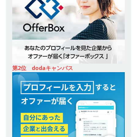
除・面接確約!! ｜ 1dayインターンあり 】 東京勤
務限定 ｜ 世界No.1の不動産投資市場東京で投資
住宅販売をリードする企業 ｜ 土地仕入れから物
件販売までを担う ｜ 平均年収809万 ｜ 年間休日
130日・土日祝完全休み ｜ スタンダード上場 ｜
明豊エンタープライズ
体育会積極採用企業
[ 2026年5月14日 ]
【 28卒 ｜ 適性検査合否免
第2位 dodaキャンパス
除・面接確約!! ｜ 1dayインターンあり 】東京勤
務・転勤なし ｜ 投資用住宅販売をリードする企
業が手がける賃貸アパート・マンションの管理を
行う ｜ 年間休日125日以上 ｜ 不動産業ではレア
な私服出社OK ｜ 土日祝完全休み ｜ スタンダー
ド上場 明豊エンタープライズグループ ｜ 明豊プ