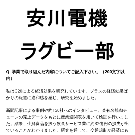
以上営業増益を達成 ｜ プライム上場 ｜ カプコン
体育会積極採用企業
[ 2026年5月15日 ]
【 28卒 ｜ 早期選考直結型の
インターン!! 】 M&A仲介業 ｜ 入社2年目の参考
年収1,631万円 ｜ 設立以降連続売上増 ｜ 土日祝
完全休み ｜ プライム上場 ｜ M&A総合研究所
体育会積極採用企業
Q. 学業で取り組んだ内容についてご記入下さい。（200文字以
内）
[ 2026年5月15日 ]
【 28卒 ｜ インターンシップ
私はG20による経済効果を研究しています。プラスの経済効果ば
参加者は書類選考・一次面接免除 】 M&A総研の
かりの報道に違和感を感じ、研究を始めました。
グループ企業 ｜ 日本トップレベルの企業へ幅広
新聞記事による事例や約150社へのインタビュー、某有名焼肉チ
いコンサルを行う ｜ スタートアップの成長性×
ェーンの売上データをもとに産業連関表を用いて検証を行いまし
大手グループとしての安定性バツグン ｜ 年収
た。結果、生鮮食品を扱う飲食サービス業に約32億円の損失が出
ていることがわかりました。研究を通して、交通規制が経済にも
500万スタート ｜ 土日祝休み ｜ 東京勤務 ｜ ク