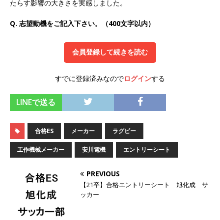
たらす影響の大きさを実感しました。
オンツ・コンサルティング
体育会積極採用企
Q. 志望動機をご記入下さい。（400文字以内）
業
[ 2026年5月14日 ]
【 28卒 ｜ ES自動合格!! 】 文
会員登録して続きを読む
理不問 ｜ 世界中のシェア約80％・国内シェア
すでに登録済みなので
ログイン
する
50％以上の製品保有!! ｜ 一眼レフ大手メーカー
全てと取引する国内トップシェアのマグネシウム
LINEで送る
部品製造メーカー ｜ 賞与前年度実績6.5ヵ月・平
均6ヶ月以上 ｜ ミツワ電機工業
体育会積極採
合格ES
メーカー
ラグビー
用企業
工作機械メーカー
安川電機
エントリーシート
[ 2026年5月14日 ]
【 28卒 】 NTTドコモグルー
PREVIOUS
プと電通グループの傘下 ｜ 初任給40万 ｜ 人よ
【21卒】合格エントリーシート 旭化成 サ
ッカー
り速く、高い成長を求める人には超魅力的な挑戦
環境!! ｜ 日本で初めてインターネット広告事業を