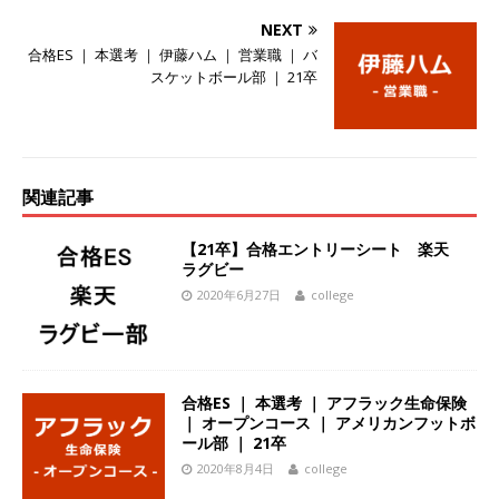
始めたパイオニア企業 ｜ CARTA HOLDINGS
NEXT
合格ES ｜ 本選考 ｜ 伊藤ハム ｜ 営業職 ｜ バ
体育会積極採用企業
スケットボール部 ｜ 21卒
[ 2026年5月14日 ]
【 28卒 ｜ 体験型インターン
シップ 】スタンダード上場 ｜ 業界No.1 企業医
療機関向け広告・人材営業 ｜ 未経験からコンサ
関連記事
ル、マーケティング、ブランディングが経験でき
【21卒】合格エントリーシート 楽天
る ｜ 土日祝休み ｜ 年間休日124日 ｜ ギミック
ラグビー
体育会積極採用企業
2020年6月27日
college
[ 2026年5月14日 ]
【 28卒 ｜ 不動産・営業を知
れる仕事体験開催 】大阪勤務・転勤なし ｜ 関西
合格ES ｜ 本選考 ｜ アフラック生命保険
知名度抜群の総合不動産会社 ｜ マンション販売
｜ オープンコース ｜ アメリカンフットボ
戸数近畿圏第3位 ｜ 初任給30万+手当、1年目で
ール部 ｜ 21卒
2020年8月4日
college
年収1,000万も目指せる ｜ 年間休日120～125日