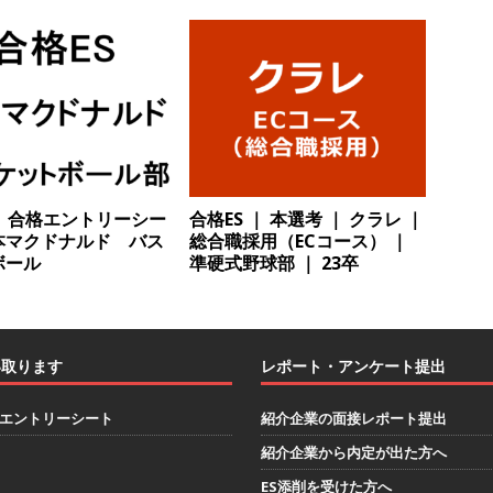
解決 ｜ 土日祝完全休み ｜ データアナリティクスラボ
体育会積極
卒 ｜ 東京勤務・転勤なし 】 食品・生鮮業界に特化した人材紹介サービ
 ｜ 設立から毎年黒字経営。売上は常に右肩上がり ｜ 未経験から営業
指せる環境 ｜ オイシル
体育会積極採用企業
卒 ｜ トップ企業内定の登竜門!! 満足度98％のインターン 】 東京勤務・
卒】合格エントリーシー
合格ES ｜ 本選考 ｜ クラレ ｜
本マクドナルド バス
総合職採用（ECコース） ｜
もOK ｜ 新卒の3年以内昇進率91％ ｜ IT社会の今まさに求められてい
ボール
準硬式野球部 ｜ 23卒
目で1,000万円越え目指せる!! ｜ データX
体育会積極採用企業
卒 ｜ 仕事の全容を知れるオープンカンパニー 】 大林グループ ｜ 全国規
ブコン ｜ 環境保全や脱炭素社会の実現にも貢献 ｜ 初任給28万+各
い取ります
レポート・アンケート提出
 オーク設備工業
体育会積極採用企業
エントリーシート
紹介企業の面接レポート提出
卒 ｜ 建築プロセスの一部を体験できるイベント開催 】香川・大阪勤務
紹介企業から内定が出た方へ
的な存在感を誇る総合建設会社（ゼネコン） ｜ 充実の福利厚生・資格
ES添削を受けた方へ