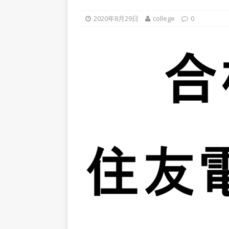
上営業増益を達成 ｜ プライ
2020年8月29日
college
0
[ 2026年5月15日 ]
【 28卒
年収1,631万円 ｜ 設立以
体育会積極採用企業
[ 2026年5月15日 ]
【 28
グループ企業 ｜ 日本トッ
手グループとしての安定性バツグ
ツ・コンサルティング
体
[ 2026年5月14日 ]
【 28卒
50％以上の製品保有!! ｜
部品製造メーカー ｜ 賞与前
用企業
[ 2026年5月14日 ]
【 28