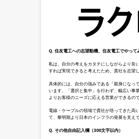
専門商社 ｜ 大手メーカーと
ゴー
体育会積極採用企業
[ 2026年5月14日 ]
【 28
速く、高い成長を求める人に
めたパイオニア企業 ｜ CARTA
Q. 住友電工への志望動機、住友電工でやって
[ 2026年5月14日 ]
【 28
機関向け広告・人材営業 ｜
私は、自分の考えをカタチにしながらより良
すれば実現できると考えたため、貴社を志望
｜ 土日祝休み ｜ 年間休日1
具体的には、自分の強みである「親身になっ
[ 2026年5月14日 ]
【 28
います。「選択と集中」を行わず、幅広い事
知名度抜群の総合不動産会社 
よりお客様のニーズに応える営業ができるの
収1,000万も目指せる ｜ 年
電線・ケーブルの領域で貴社が培ってきた高
[ 2026年5月14日 ]
【 28
て、黎明期より日本のインフラの発展を支え
ビス機関 ｜ BtoBtoCの代
Q. その他自由記入欄（300文字以内）
日以上 ｜ ジブラルタ生命