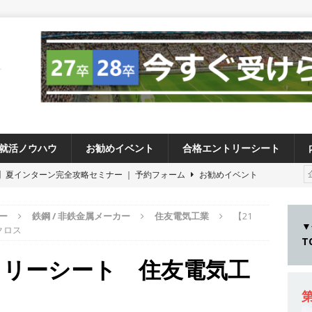
就活ノウハウ
お勧めイベント
合格エントリーシート
卒 】夏インターン完全攻略セミナー ｜ 予約フォーム
お勧めイベント
卒 ≫アスキヤリ個人相談｜予約フォーム
お勧めイベント
ー
鉄鋼 / 非鉄金属メーカー
住友電気工業
【21
27卒 ≫ 今すぐ受けられる優良企業一覧（26社）
体育会積極採用企業
▼
クロス
28卒 】 今すぐ受けられる優良企業一覧（18社）
体育会積極採用企業
トリーシート 住友電気工
卒 ｜ カプコンが体育会学生を求めアスキヤリ限定イベント開催!! 】 世界
る日本屈指のゲームメーカー ｜ 9期連続の最高益・11期連続の10%以
第