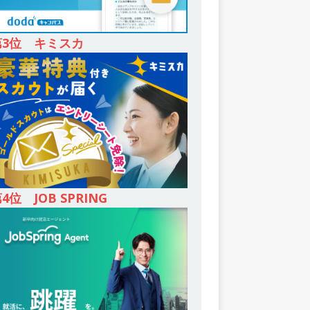
第3位 キミスカ
4位 JOB SPRING