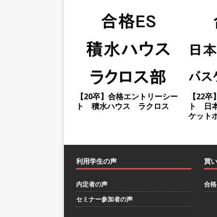
としてクライアントの課題を
採用企業
[ 2026年5月14日 ]
【 28
スを提供するベンチャー企業
として成長・収入アップが目
[ 2026年5月13日 ]
【 28
【20卒】合格エントリーシー
【22
ト 積水ハウス ラクロス
ト 日
転勤なし ｜ 文系IT未経験で
ケット
るベンチャー企業 ｜ 新卒2年
[ 2026年5月13日 ]
【 28
模の重要施設の建設に携わるサ
利用学生の声
買
手当 ｜ 年間休日125日 ｜
内定者の声
合格
[ 2026年5月13日 ]
【 28
セミナー参加者の声
｜ 四国・関東エリアで圧倒