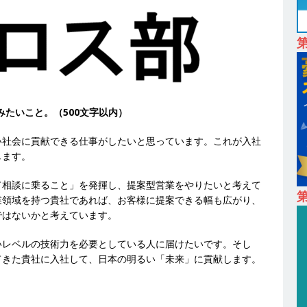
も取引多数!! ｜ 30歳までは個人の成績に関わらず昇給を約束 ｜ ソー
卒 】 NTTドコモグループと電通グループの傘下 ｜ 初任給40万 ｜ 人より
は超魅力的な挑戦環境!! ｜ 日本で初めてインターネット広告事業を始
 HOLDINGS
体育会積極採用企業
みたいこと。（500文字以内）
卒 ｜ 体験型インターンシップ 】スタンダード上場 ｜ 業界No.1 企業医療
 未経験からコンサル、マーケティング、ブランディングが経験できる
い社会に貢献できる仕事がしたいと思っています。これが入社
します。
24日 ｜ ギミック
体育会積極採用企業
て相談に乗ること」を発揮し、提案型営業をやりたいと考えて
卒 ｜ 不動産・営業を知れる仕事体験開催 】大阪勤務・転勤なし ｜ 関西
第
業領域を持つ貴社であれば、お客様に提案できる幅も広がり、
｜ マンション販売戸数近畿圏第3位 ｜ 初任給30万+手当、1年目で年
ではないかと考えています。
間休日120～125日 ｜ エスリード
体育会積極採用企業
いレベルの技術力を必要としている人に届けたいです。そし
卒 ｜ 30分のオンライン業界研究・企業説明会 】 世界最大級の金融サー
てきた貴社に入社して、日本の明るい「未来」に貢献します。
理店営業 ｜ 20代で年収1,000万円目指せる ｜ 賞与年4回・年間休日120
体育会積極採用企業