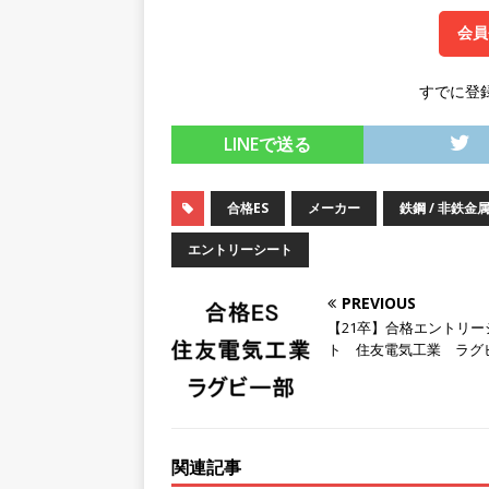
[ 2026年5月14日 ]
【 28
会員
持つグローバルメーカー ｜ 年
すでに登
｜ 新電元工業
体育会積極
LINEで送る
[ 2026年5月14日 ]
【 28卒
限定 ｜ 世界No.1の不動
合格ES
メーカー
鉄鋼 / 非鉄金
販売までを担う ｜ 平均年収8
エントリーシート
豊エンタープライズ
体育
[ 2026年5月14日 ]
【 28卒
PREVIOUS
【21卒】合格エントリー
務・転勤なし ｜ 投資用住
ト 住友電気工業 ラグ
行う ｜ 年間休日125日以上
ド上場 明豊エンタープライ
[ 2026年5月14日 ]
【 28
関連記事
200％増収!! ｜ 様々な