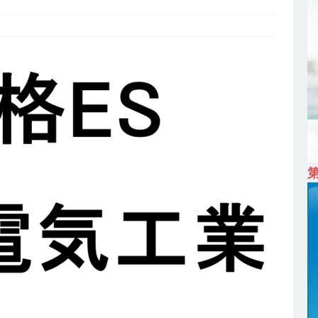
ム上場 ｜ カプコン
体育会積極採用企業
 ｜ 早期選考直結型のインターン!! 】 M&A仲介業 ｜ 入社2年目の参考
降連続売上増 ｜ 土日祝完全休み ｜ プライム上場 ｜ M&A総合研究所
卒 ｜ インターンシップ参加者は書類選考・一次面接免除 】 M&A総研の
プレベルの企業へ幅広いコンサルを行う ｜ スタートアップの成長性×大
ン ｜ 年収500万スタート ｜ 土日祝休み ｜ 東京勤務 ｜ クオン
育会積極採用企業
 ｜ ES自動合格!! 】 文理不問 ｜ 世界中のシェア約80％・国内シェア
 一眼レフ大手メーカー全てと取引する国内トップシェアのマグネシウム
年度実績6.5ヵ月・平均6ヶ月以上 ｜ ミツワ電機工業
体育会積極採
卒 ｜ 書類選考自動合格!! 】 需要が伸び続ける安定したリフォーム業界の