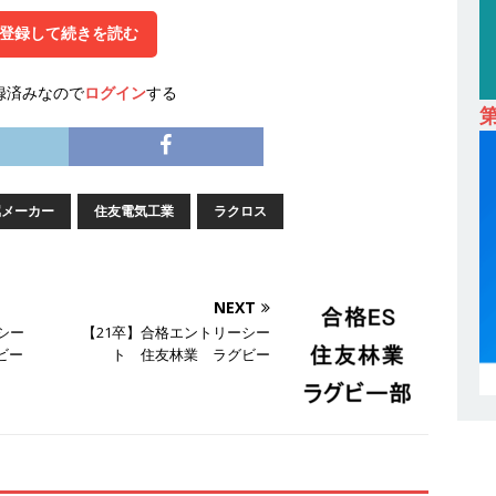
卒｜営業職向けオープンカンパニー 】世界トップシェアの半導体技術を
登録して続きを読む
間休日129日・土日祝完全休み ｜ 売上高1,138億円 ｜ プライム上場
録済みなので
ログイン
する
採用企業
 ｜ 適性検査合否免除・面接確約!! ｜ 1dayインターンあり 】 東京勤務
産投資市場東京で投資住宅販売をリードする企業 ｜ 土地仕入れから物件
属メーカー
住友電気工業
ラクロス
09万 ｜ 年間休日130日・土日祝完全休み ｜ スタンダード上場 ｜ 明
会積極採用企業
 ｜ 適性検査合否免除・面接確約!! ｜ 1dayインターンあり 】東京勤
NEXT
シー
【21卒】合格エントリーシー
宅販売をリードする企業が手がける賃貸アパート・マンションの管理を
ビー
ト 住友林業 ラグビー
 ｜ 不動産業ではレアな私服出社OK ｜ 土日祝完全休み ｜ スタンダー
ズグループ ｜ 明豊プロパティーズ
体育会積極採用企業
卒 ｜ オープンカンパニー｜東京勤務・転勤なし ｜ 文理不問 】 7期連続
業界の知識・スキルを身に付けることが可能 ｜ データ分析のエキスパート